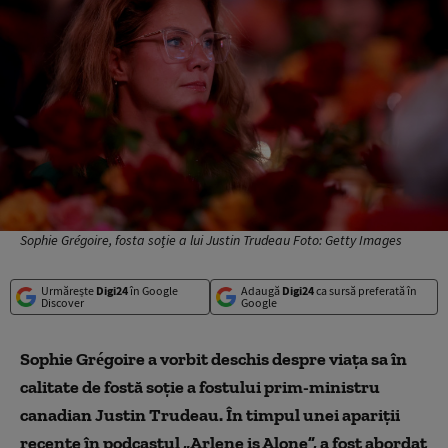
Sophie Grégoire, fosta soție a lui Justin Trudeau Foto: Getty Images
Urmărește
Digi24
în Google
Adaugă
Digi24
ca sursă preferată în
Discover
Google
Sophie Grégoire a vorbit deschis despre viaţa sa în
calitate de fostă soţie a fostului prim-ministru
canadian Justin Trudeau. În timpul unei apariţii
recente în podcastul „Arlene is Alone”, a fost abordat