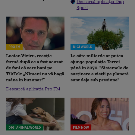
Descarcă aplicația Digi
Sport
PRO FM
DIGI WORLD
Lucian Viziru, reacție
La câte miliarde ar putea
fermă după ce a fost acuzat
ajunge populația Terrei
de fani că cere bani pe
până în 2070. "Sistemele de
TikTok: „Nimeni nu vă bagă
susținere a vieții pe planetă
mâna în buzunar!”
sunt deja sub presiune"
Descarcă aplicația Pro FM
DIGI ANIMAL WORLD
FILM NOW