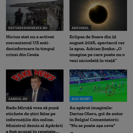
EDITIADEDIMINEATA.RO
ADEVARUL
Niciun stat nu a activat
Eclipsa de Soare din 12
mecanismul UE anti-
august 2026, spectacol rar
dezinformare în timpul
la apus. Adrian Șonka: „O
crizei din Ceuta
imagine pe care poate nu o
vezi niciodată în viață”
GANDUL.RO
DIGI SPORT
Radu Miruţă vrea să pună
Au apărut imaginile:
etichete de știri false pe
Darius Olaru, gol de autor
informațiile din online.
în Belgia! Comentatorii:
Ministrul demis al Apărării
"Nu se poate așa ceva"
a fost acuzat în repetate...