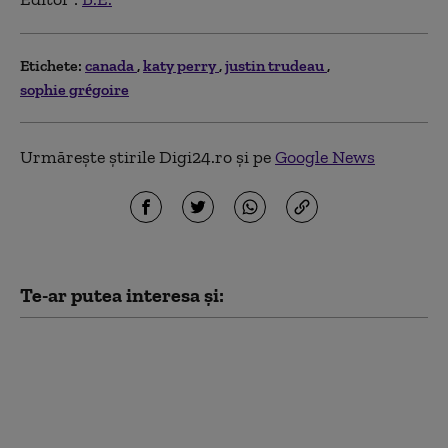
Etichete:
canada
katy perry
justin trudeau
sophie grégoire
Urmărește știrile Digi24.ro și pe
Google News
Te-ar putea interesa și:
Premierul Canadei îl
ironizează pe Trump
după o problemă cu
teleprompterul: „Nu
văd acest lucru ca pe o