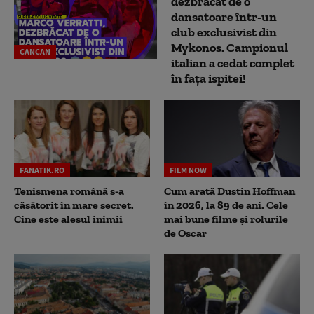
dezbrăcat de o
dansatoare într-un
club exclusivist din
Mykonos. Campionul
CANCAN
italian a cedat complet
în fața ispitei!
FANATIK.RO
FILM NOW
Tenismena română s-a
Cum arată Dustin Hoffman
căsătorit în mare secret.
în 2026, la 89 de ani. Cele
Cine este alesul inimii
mai bune filme și rolurile
de Oscar