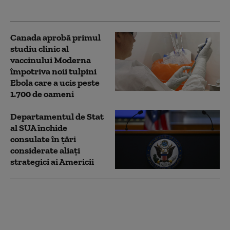
conspirație”
Canada aprobă primul
studiu clinic al
vaccinului Moderna
împotriva noii tulpini
Ebola care a ucis peste
1.700 de oameni
Departamentul de Stat
al SUA închide
consulate în țări
considerate aliați
strategici ai Americii
Stagiara acuzată de
spionaj la NATO a
lucrat și în alte
instituții publice