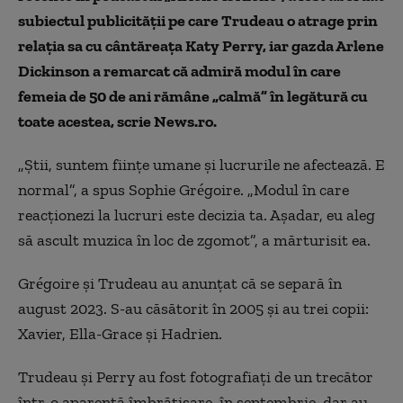
subiectul publicităţii pe care Trudeau o atrage prin
relaţia sa cu cântăreaţa Katy Perry, iar gazda Arlene
Dickinson a remarcat că admiră modul în care
femeia de 50 de ani rămâne „calmă” în legătură cu
toate acestea, scrie News.ro.
„Ştii, suntem fiinţe umane şi lucrurile ne afectează. E
normal”, a spus Sophie Grégoire. „Modul în care
reacţionezi la lucruri este decizia ta. Aşadar, eu aleg
să ascult muzica în loc de zgomot”, a mărturisit ea.
Grégoire şi Trudeau au anunţat că se separă în
august 2023. S-au căsătorit în 2005 şi au trei copii:
Xavier, Ella-Grace şi Hadrien.
Trudeau şi Perry au fost fotografiaţi de un trecător
într-o aparentă îmbrăţişare, în septembrie, dar au