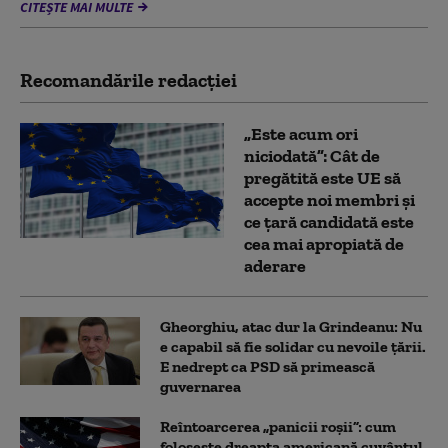
CITEȘTE MAI MULTE
Recomandările redacţiei
„Este acum ori
niciodată”: Cât de
pregătită este UE să
accepte noi membri și
ce țară candidată este
cea mai apropiată de
aderare
Gheorghiu, atac dur la Grindeanu: Nu
e capabil să fie solidar cu nevoile țării.
E nedrept ca PSD să primească
guvernarea
Reîntoarcerea „panicii roșii”: cum
folosește dreapta americană cuvântul