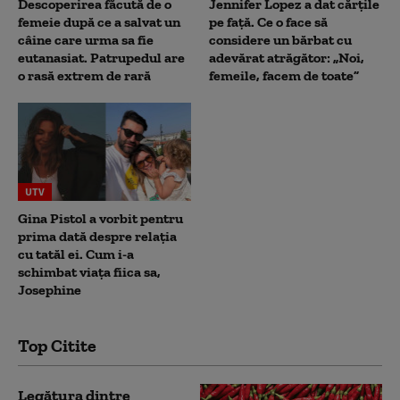
Descoperirea făcută de o
Jennifer Lopez a dat cărțile
femeie după ce a salvat un
pe față. Ce o face să
câine care urma sa fie
considere un bărbat cu
eutanasiat. Patrupedul are
adevărat atrăgător: „Noi,
o rasă extrem de rară
femeile, facem de toate”
UTV
Gina Pistol a vorbit pentru
prima dată despre relația
cu tatăl ei. Cum i-a
schimbat viața fiica sa,
Josephine
Top Citite
Legătura dintre