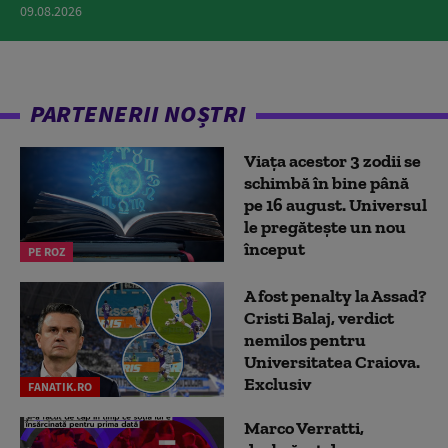
09.08.2026
PARTENERII NOȘTRI
Viața acestor 3 zodii se
schimbă în bine până
pe 16 august. Universul
le pregătește un nou
început
PE ROZ
A fost penalty la Assad?
Cristi Balaj, verdict
nemilos pentru
Universitatea Craiova.
Exclusiv
FANATIK.RO
Marco Verratti,