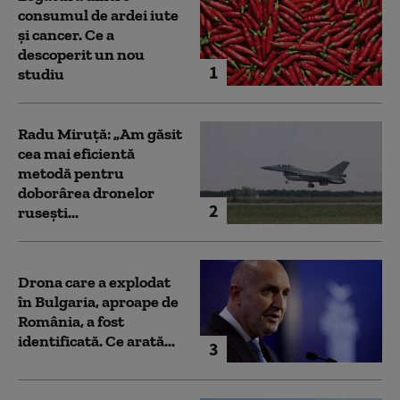
consumul de ardei iute
și cancer. Ce a
descoperit un nou
1
studiu
Radu Miruță: „Am găsit
cea mai eficientă
metodă pentru
doborârea dronelor
2
rusești...
Drona care a explodat
în Bulgaria, aproape de
România, a fost
identificată. Ce arată...
3