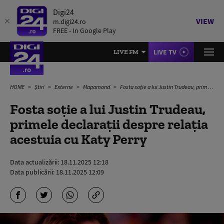
Digi24
VIEW
m.digi24.ro
FREE - In Google Play
LIVE TV
LIVE FM
HOME
Știri
Externe
Mapamond
Fosta soţie a lui Justin Trudeau, primele declarații despre relația acestuia cu Katy Perry
Fosta soţie a lui Justin Trudeau,
primele declarații despre relația
acestuia cu Katy Perry
Data actualizării:
18.11.2025 12:18
Data publicării:
18.11.2025 12:09