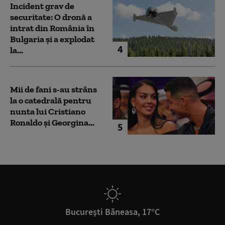
Incident grav de
securitate: O dronă a
intrat din România în
Bulgaria şi a explodat
4
la...
Mii de fani s-au strâns
la o catedrală pentru
nunta lui Cristiano
Ronaldo şi Georgina...
5
București Băneasa, 17°C