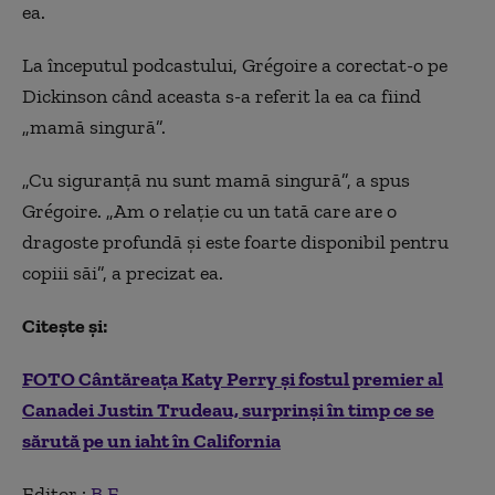
ea.
La începutul podcastului, Grégoire a corectat-o pe
Dickinson când aceasta s-a referit la ea ca fiind
„mamă singură”.
„Cu siguranţă nu sunt mamă singură”, a spus
Grégoire. „Am o relaţie cu un tată care are o
dragoste profundă şi este foarte disponibil pentru
copiii săi”, a precizat ea.
Citește și:
FOTO Cântăreaţa Katy Perry şi fostul premier al
Canadei Justin Trudeau, surprinşi în timp ce se
sărută pe un iaht în California
Editor :
B.E.