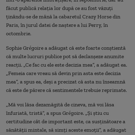
făcut publică relaţia lor după ce au fost văzuţi
ţinându-se de mână la cabaretul Crazy Horse din
Paris, în jurul datei de naştere a lui Perry, în
octombrie.
Sophie Grégoire a adăugat că este foarte conştientă
că multe lucruri publice pot să declanşeze anumite
reacţii. „Ce fac cu ele este decizia mea”, a adăugat ea.
„Femeia care vreau să devin prin asta este decizia
mea”, a spus ea, deşi a precizat că asta nu înseamnă
că este de părere că sentimentele trebuie reprimate.
„Mă voi lăsa dezamăgită de cineva, mă voi lăsa
înfuriată, tristă”, a spus Grégoire. „Şi ştiu cu
certitudine cât de important este, ca susţinătoare a
sănătăţii mintale, să simţi aceste emoţii”, a adăugat