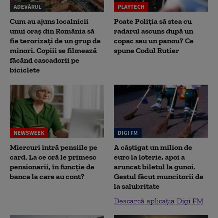
ADEVĂRUL
PLAYTECH
Cum au ajuns localnicii
Poate Poliția să stea cu
unui oraș din România să
radarul ascuns după un
fie terorizați de un grup de
copac sau un panou? Ce
minori. Copiii se filmează
spune Codul Rutier
făcând cascadorii pe
biciclete
NEWSWEEK
DIGI FM
Miercuri intră pensiile pe
A câștigat un milion de
card. La ce oră le primesc
euro la loterie, apoi a
pensionarii, în funcție de
aruncat biletul la gunoi.
banca la care au cont?
Gestul făcut muncitorii de
la salubritate
Descarcă aplicația Digi FM