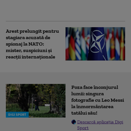
importante din Europa
și Canada
Arest prelungit pentru
stagiara acuzată de
spionaj la NATO:
mister, suspiciuni și
reacții internaționale
Poza face înconjurul
lumii: singura
fotografie cu Leo Messi
la înmormântarea
tatălui său!
DIGI SPORT
Descarcă aplicația Digi
Sport