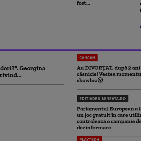
fost...
CANCAN
 dori?”. Georgina
Au DIVORȚAT, după 2 ani
căsnicie! Vestea momentu
rivind...
showbiz😮
EDITIADEDIMINEATA.RO
Parlamentul European a l
un joc gratuit în care utili
controlează o campanie d
dezinformare
PLAYTECH