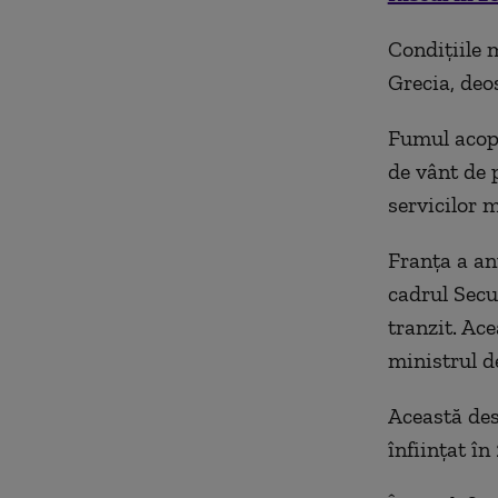
Condiţiile 
Grecia, deo
Fumul acope
de vânt de 
servicilor 
Franţa a an
cadrul Secur
tranzit. Ac
ministrul d
Această des
înfiinţat în