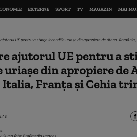
CONOMIE
EXTERNE
SPORT
TV
MAGAZIN
MAI MU
ajutorul UE pentru a stinge incendiile uriașe din apropiere de Atena. România, I
re ajutorul UE pentru a st
e uriașe din apropiere de 
Italia, Franţa și Cehia tri
2:48
iv. Sursa foto: Profimedia Images