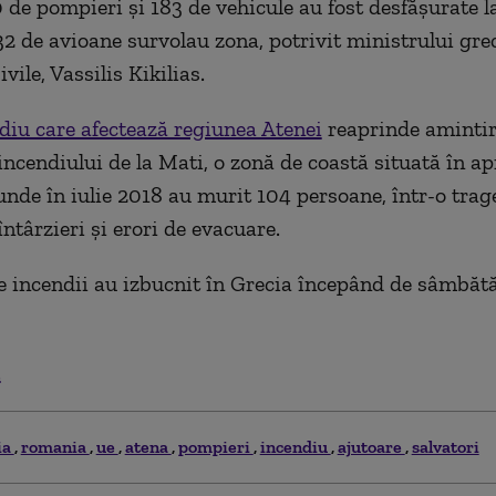
0 de pompieri şi 183 de vehicule au fost desfăşurate la
32 de avioane survolau zona, potrivit ministrului grec
ivile, Vassilis Kikilias.
diu care afectează regiunea Atenei
reaprinde aminti
incendiului de la Mati, o zonă de coastă situată în ap
nde în iulie 2018 au murit 104 persoane, într-o trag
ntârzieri şi erori de evacuare.
e incendii au izbucnit în Grecia începând de sâmbăt
.
ia
romania
ue
atena
pompieri
incendiu
ajutoare
salvatori