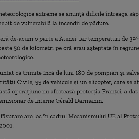
meteorologice extreme se anunţă dificile întreaga să
sebit de vulnerabilă la incendii de pădure.
ră de-acum o parte a Atenei, iar temperaturi de 39°C
peste 50 de kilometri pe oră erau aşteptate în regiune
meteorologice.
unţat că trimite încă de luni 180 de pompieri şi salva
ităţii Civile, 55 de vehicule şi un elicopter, care se af
eastă operaţiune nu afectează protecţia Franţei, a dat
emisionar de Interne Gérald Darmanin.
făşurare are loc în cadrul Mecanismului UE al Protecţ
 2001.