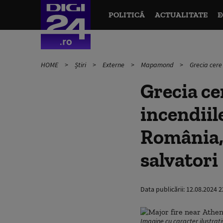
POLITICĂ
ACTUALITATE
E
HOME
Știri
Externe
Mapamond
Grecia cere 
Grecia ce
incendiil
România, 
salvatori
Data publicării:
12.08.2024 2
Imagine cu caracter ilustrat