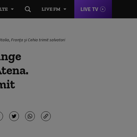
LIVE TV
LTE
LIVE FM
talia, Franţa și Cehia trimit salvatori
inge
Atena.
mit