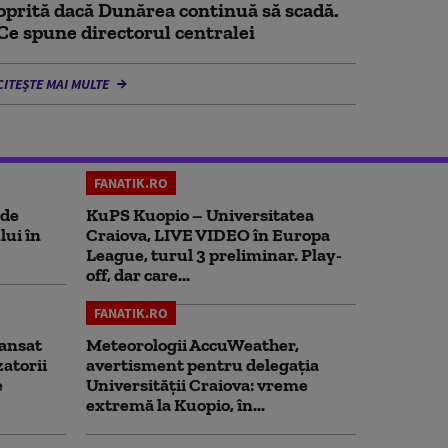
oprită dacă Dunărea continuă să scadă.
Ce spune directorul centralei
CITEȘTE MAI MULTE
FANATIK.RO
 de
KuPS Kuopio – Universitatea
lui în
Craiova, LIVE VIDEO în Europa
League, turul 3 preliminar. Play-
off, dar care...
FANATIK.RO
ansat
Meteorologii AccuWeather,
zatorii
avertisment pentru delegația
e
Universității Craiova: vreme
extremă la Kuopio, în...