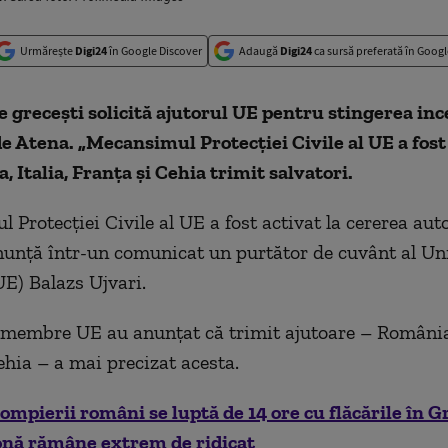
Urmărește
Digi24
în Google Discover
Adaugă
Digi24
ca sursă preferată în Googl
e greceşti solicită ajutorul UE pentru stingerea inc
e Atena. „Mecansimul Protecţiei Civile al UE a fost 
, Italia, Franța și Cehia trimit salvatori.
Protecţiei Civile al UE a fost activat la cererea auto
anunţă într-un comunicat un purtător de cuvânt al Un
E) Balazs Ujvari.
 membre UE au anunţat că trimit ajutoare – România,
ehia – a mai precizat acesta.
ompierii români se luptă de 14 ore cu flăcările în G
zonă rămâne extrem de ridicat