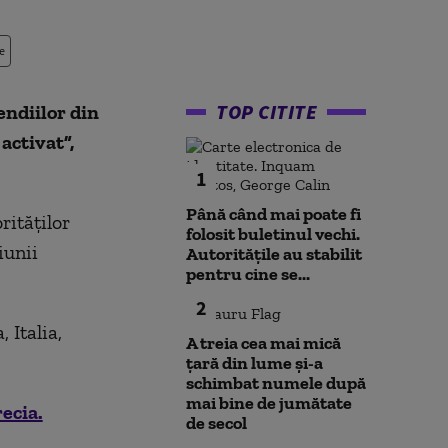
e
TOP CITITE
endiilor din
activat”,
1
Până când mai poate fi
rităţilor
folosit buletinul vechi.
iunii
Autoritățile au stabilit
pentru cine se...
2
 Italia,
A treia cea mai mică
țară din lume și-a
schimbat numele după
mai bine de jumătate
recia.
de secol