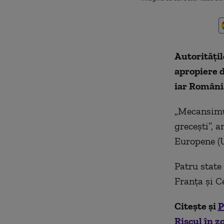
Autorităţil
apropiere d
iar România
„Mecansimul 
greceşti”, 
Europene (U
Patru state
Franţa și C
Citește și
P
Riscul în 