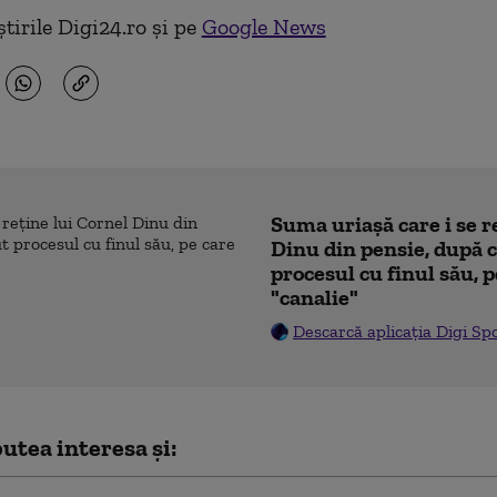
tirile Digi24.ro și pe
Google News
Suma uriașă care i se r
Dinu din pensie, după c
procesul cu finul său, p
"canalie"
Descarcă aplicația Digi Sp
utea interesa și: