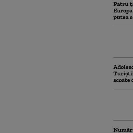
Patru ț
Europa 
putea s
Bulgari
prin Pl
Compara
Adolesc
Turiști
scoate 
Interve
șapte pu
îngropa
Numărul