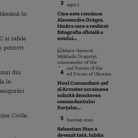
3
ptămână în
Cine este românca
Alecsandra Drăgoi,
tânăra care a realizat
fotografia oficială a
 şi rafale
noului...
, potrivit
4
tori din
la în
Noul Comandant-șef
al Armatei ucrainene
 asigurări
solicită demiterea
comandantului
Forțelor...
iei Civile,
5
Sebastian Stan a
devenit tată. Iubita