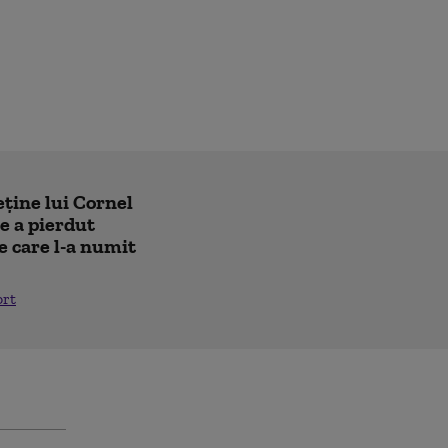
eține lui Cornel
e a pierdut
e care l-a numit
ort