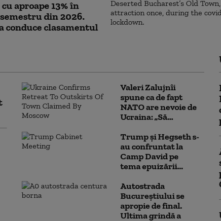
 cu aproape 13% în
 semestru din 2026.
la conduce clasamentul
Valeri Zalujnîi
spune ca de fapt
t
NATO are nevoie de
Ucraina: „Să...
Trump şi Hegseth s-
au confruntat la
Camp David pe
tema epuizării...
Autostrada
Bucureștiului se
apropie de final.
Ultima grindă a