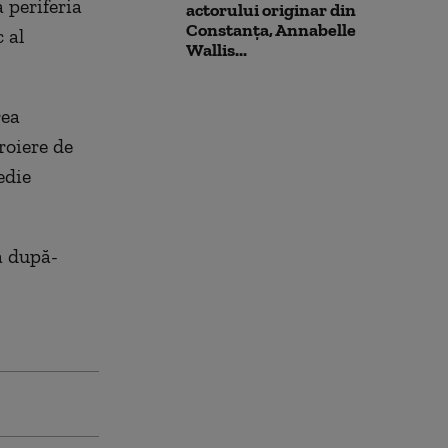
 periferia
actorului originar din
Constanța, Annabelle
 al
Wallis...
rea
roiere de
edie
ă după-