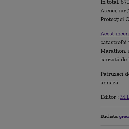
În total, 67
Atenei, iar 
Protecţiei C
Acest incen
catastrofei 
Marathon, u
cauzată de î
Patruzeci d
amiază.
Editor :
M.I
Etichete:
grec