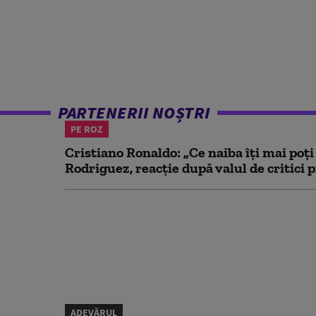
PARTENERII NOȘTRI
PE ROZ
Cristiano Ronaldo: „Ce naiba îți mai poți
Rodriguez, reacție după valul de critici p
ADEVĂRUL