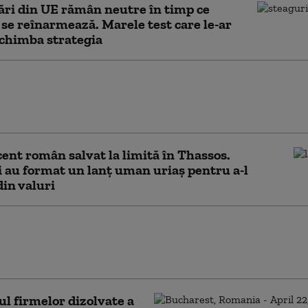
ări din UE rămân neutre în timp ce
se reînarmează. Marele test care le-ar
chimba strategia
a a primit săptămâna trecută un miliard de euro
anul Naţional de Redresare şi Rezilienţă.
ție cu situația României
ent român salvat la limită în Thassos.
i au format un lanț uman uriaș pentru a-l
din valuri
nție neobișnuită a pompierilor. O cățea și cei
i ai ei, salvați dintr-un șanț înainte de a fi
ți de vii
 firmelor dizolvate a