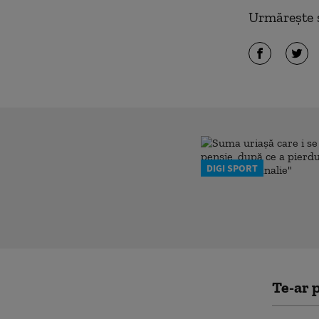
Urmărește ș
DIGI SPORT
Te-ar p