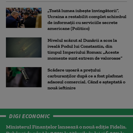
„Toată lumea iubește învingătorii”.
Ucraina a restabilit complet schimbul
de informații cu serviciile secrete
americane (Politico)
Nivelul scăzut al Dunării a scos la
iveală Podul lui Constantin, din
timpul Imperiului Roman: „Aceste
momente sunt extrem de valoroase”
Scădere ușoară a prețului
carburanților după ce a fost plafonat
adaosul comercial. Când e așteptată o
nouă ieftinire
DIGI ECONOMIC
Ministerul Finanțelor lansează o nouă ediție Fidelis.