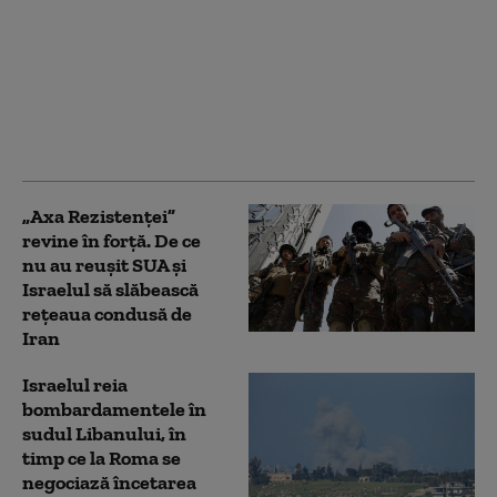
„Consiliul pentru Pace”
al lui Trump a elaborat
un plan pentru Fâșia
Gaza, dar
bombardamentele
israeliene s-au
intensificat
„Axa Rezistenței”
revine în forță. De ce
nu au reușit SUA și
Israelul să slăbească
rețeaua condusă de
Iran
Israelul reia
bombardamentele în
sudul Libanului, în
timp ce la Roma se
negociază încetarea