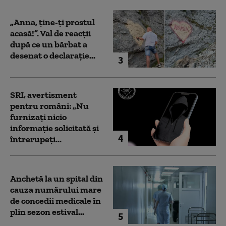
„Anna, ţine-ţi prostul
acasă!”. Val de reacții
după ce un bărbat a
desenat o declarație...
3
SRI, avertisment
pentru români: „Nu
furnizați nicio
informație solicitată și
4
întrerupeți...
Anchetă la un spital din
cauza numărului mare
de concedii medicale în
plin sezon estival...
5