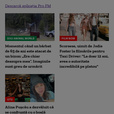
Descarcă aplicația Pro FM
DIGI ANIMAL WORLD
FILM NOW
Momentul când un bărbat
Scorsese, uimit de Jodie
de 65 de ani este atacat de
Foster la filmările pentru
un bizon: „Era chiar
Taxi Driver: "La doar 12 ani,
deasupra mea”. Imaginile
avea o autoritate
sunt greu de urmărit
incredibilă pe platou"
UTV
Alina Pușcău a dezvăluit că
se confruntă cu o boală