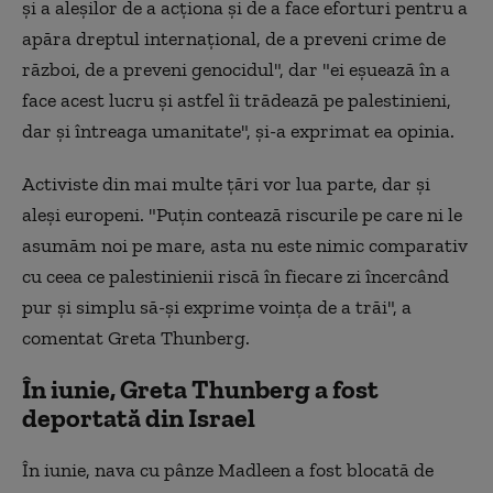
şi a aleşilor de a acţiona şi de a face eforturi pentru a
apăra dreptul internaţional, de a preveni crime de
război, de a preveni genocidul", dar "ei eşuează în a
face acest lucru şi astfel îi trădează pe palestinieni,
dar şi întreaga umanitate", şi-a exprimat ea opinia.
Activiste din mai multe ţări vor lua parte, dar şi
aleşi europeni. "Puţin contează riscurile pe care ni le
asumăm noi pe mare, asta nu este nimic comparativ
cu ceea ce palestinienii riscă în fiecare zi încercând
pur şi simplu să-şi exprime voinţa de a trăi", a
comentat Greta Thunberg.
În iunie, Greta Thunberg a fost
deportată din Israel
În iunie, nava cu pânze Madleen a fost blocată de