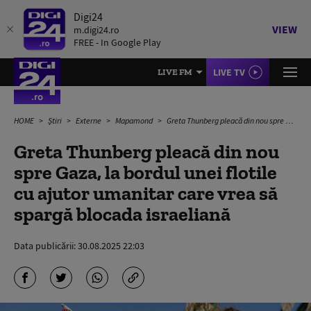
Digi24
VIEW
m.digi24.ro
FREE - In Google Play
LIVE TV
LIVE FM
HOME
Știri
Externe
Mapamond
Greta Thunberg pleacă din nou spre Gaza, la bordul unei flotile cu ajutor umanitar care vrea să spargă blocada israeliană
Greta Thunberg pleacă din nou
spre Gaza, la bordul unei flotile
cu ajutor umanitar care vrea să
spargă blocada israeliană
Data publicării:
30.08.2025 22:03