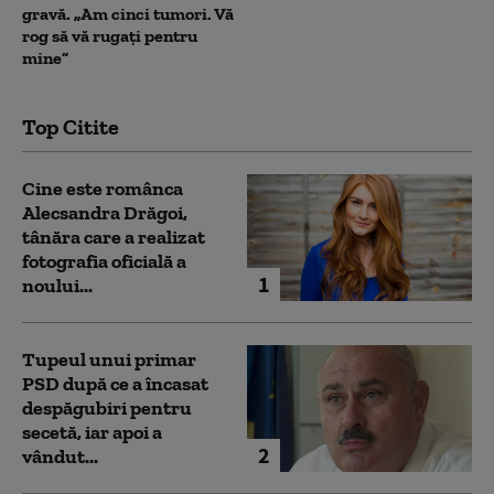
gravă. „Am cinci tumori. Vă
rog să vă rugați pentru
mine”
Top Citite
Cine este românca
Alecsandra Drăgoi,
tânăra care a realizat
fotografia oficială a
1
noului...
Tupeul unui primar
PSD după ce a încasat
despăgubiri pentru
secetă, iar apoi a
2
vândut...