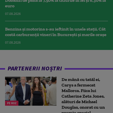
Dobânzi de până la 7,50% la titlurile în lei și 6,30% la
euro
07.08.2026
Benzina și motorina s-au ieftinit în unele stații. Cât
costă carburanții vineri în București și marile orașe
07.08.2026
PARTENERII NOȘTRI
De mână cu tatăl ei,
Carys a fermecat
Mallorca. Fiica lui
Catherine Zeta Jones,
alături de Michael
PE ROZ
Douglas, onorat cu un
premiu special