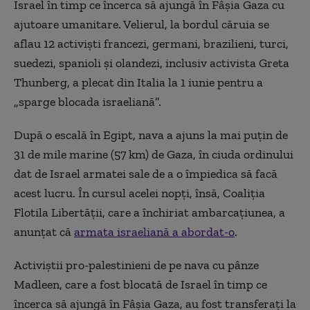
Israel în timp ce încerca să ajungă în Fâşia Gaza cu
ajutoare umanitare. Velierul, la bordul căruia se
aflau 12 activişti francezi, germani, brazilieni, turci,
suedezi, spanioli şi olandezi, inclusiv activista Greta
Thunberg, a plecat din Italia la 1 iunie pentru a
„sparge blocada israeliană”.
După o escală în Egipt, nava a ajuns la mai puţin de
31 de mile marine (57 km) de Gaza, în ciuda ordinului
dat de Israel armatei sale de a o împiedica să facă
acest lucru. În cursul acelei nopţi, însă, Coaliţia
Flotila Libertăţii, care a închiriat ambarcaţiunea, a
anunţat că
armata israeliană a abordat-o
.
Activiştii pro-palestinieni de pe nava cu pânze
Madleen, care a fost blocată de Israel în timp ce
încerca să ajungă în Fâşia Gaza, au fost transferaţi la