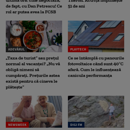
ultimă oră: cine negociază,
Theron. Actrița împlinește
de fapt, cu Dan Petrescu! Ce
51 de ani
rol ar putea avea la FCSB
ADEVĂRUL
PLAYTECH
„Taxa de turist” sau prețul
Ce se întâmplă cu panourile
normal al vacanței? „Nu vă
fotovoltaice când sunt 40°C
obligă nimeni să
afară. Cum le influențează
cumpărați. Prețurile astea
canicula performanța
există pentru că cineva le
plătește”
NEWSWEEK
DIGI FM