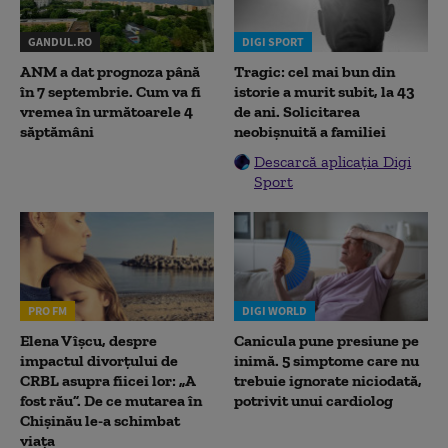
GANDUL.RO
DIGI SPORT
ANM a dat prognoza până
Tragic: cel mai bun din
în 7 septembrie. Cum va fi
istorie a murit subit, la 43
vremea în următoarele 4
de ani. Solicitarea
săptămâni
neobișnuită a familiei
Descarcă aplicația Digi
Sport
PRO FM
DIGI WORLD
Elena Vîșcu, despre
Canicula pune presiune pe
impactul divorțului de
inimă. 5 simptome care nu
CRBL asupra fiicei lor: „A
trebuie ignorate niciodată,
fost rău”. De ce mutarea în
potrivit unui cardiolog
Chișinău le-a schimbat
viața