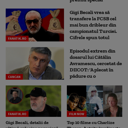
Gigi Becali vrea să
transfere la FCSB cel
mai bun dribleur din
campionatul Turciei.
Cifrele spun totul
FANATIK.RO
Episodul extrem din
dosarul lui Cătălin
Avramescu, cercetat de
DIICOT: 'A plecat în
pădure cu o
CANCAN
FANATIK.RO
FILM NOW
Gigi Becali, detalii de
Top 10 filme cu Charlize