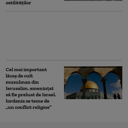
ostilităților
Netanyahu confirmă
că Israelul nu a
acceptat proiectul lui
Trump pentru Gaza:
„Nu este planul
nostru”
Cel mai important
lăcaş de cult
musulman din
Ierusalim, amenințat
să fie preluat de Israel.
Iordania se teme de
„un conflict religios”