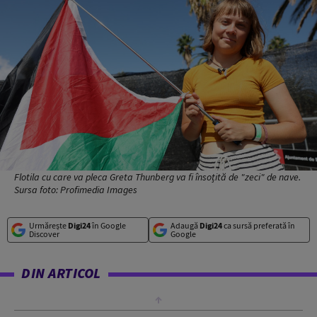
Flotila cu care va pleca Greta Thunberg va fi însoțită de "zeci" de nave.
Sursa foto: Profimedia Images
Urmărește
Digi24
în Google
Adaugă
Digi24
ca sursă preferată în
Discover
Google
DIN ARTICOL