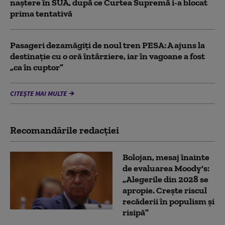
naștere în SUA, după ce Curtea Supremă i-a blocat
prima tentativă
Pasageri dezamăgiți de noul tren PESA: A ajuns la
destinație cu o oră întârziere, iar în vagoane a fost
„ca în cuptor”
CITEȘTE MAI MULTE
Recomandările redacţiei
Bolojan, mesaj înainte
de evaluarea Moody's:
„Alegerile din 2028 se
apropie. Crește riscul
recăderii în populism și
risipă”