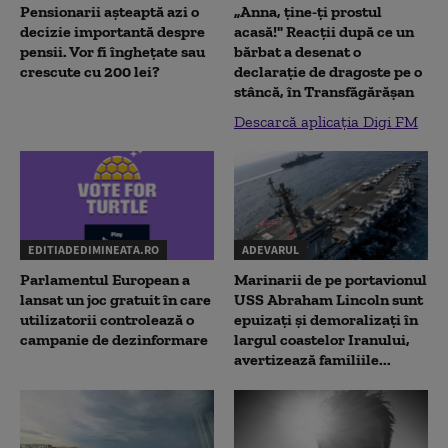
Pensionarii așteaptă azi o
„Anna, ţine-ţi prostul
decizie importantă despre
acasă!" Reacţii după ce un
pensii. Vor fi înghețate sau
bărbat a desenat o
crescute cu 200 lei?
declaraţie de dragoste pe o
stâncă, în Transfăgărăşan
Descarcă aplicația Digi FM
EDITIADEDIMINEATA.RO
ADEVARUL
Parlamentul European a
Marinarii de pe portavionul
lansat un joc gratuit în care
USS Abraham Lincoln sunt
utilizatorii controlează o
epuizați și demoralizați în
campanie de dezinformare
largul coastelor Iranului,
avertizează familiile...