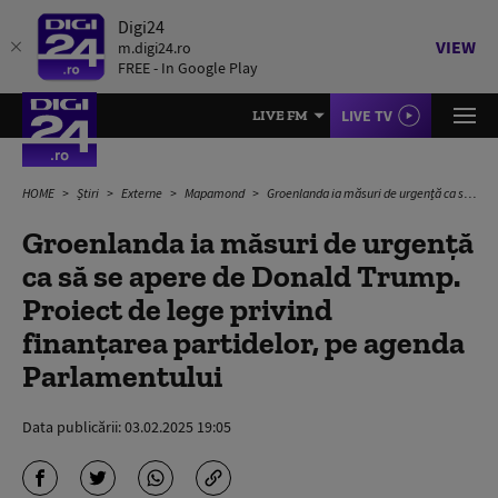
Digi24
VIEW
m.digi24.ro
FREE - In Google Play
LIVE TV
LIVE FM
HOME
Știri
Externe
Mapamond
Groenlanda ia măsuri de urgență ca să se apere de Donald Trump. Proiect de lege privind finanțarea partidelor, pe agenda Parlamentului
Groenlanda ia măsuri de urgență
ca să se apere de Donald Trump.
Proiect de lege privind
finanțarea partidelor, pe agenda
Parlamentului
Data publicării:
03.02.2025 19:05