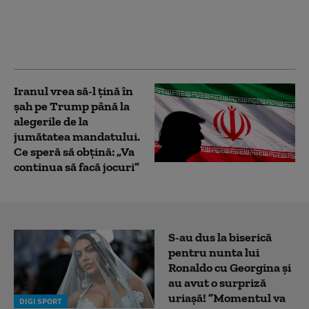
renegată a SUA: în
interiorul campaniei
de presiune a lui Marco
Rubio asupra Havanei
Iranul vrea să-l țină în
șah pe Trump până la
alegerile de la
jumătatea mandatului.
Ce speră să obțină: „Va
continua să facă jocuri”
S-au dus la biserică
pentru nunta lui
Ronaldo cu Georgina și
au avut o surpriză
uriașă! ”Momentul va
DIGI SPORT