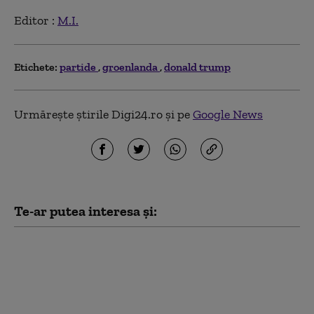
Editor :
M.I.
Etichete:
partide
groenlanda
donald trump
Urmărește știrile Digi24.ro și pe
Google News
Te-ar putea interesa și:
SUA oferă Columbiei
un miliard de dolari
chiar în prima zi de
mandat a noului
președinte. Ce promite