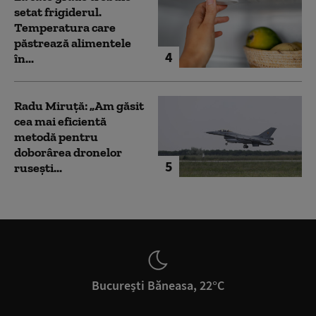
setat frigiderul.
Temperatura care
păstrează alimentele
4
în...
Radu Miruță: „Am găsit
cea mai eficientă
metodă pentru
doborârea dronelor
5
rusești...
București Băneasa, 22°C