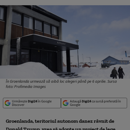
În Groenlanda urmează să aibă loc alegeri până pe 6 aprilie. Sursa
foto: Profimedia Images
Urmărește
Digi24
în Google
Adaugă
Digi24
ca sursă preferată în
Discover
Google
Groenlanda, teritoriul autonom danez râvnit de
Donald Trump, vrea să adopte un proiect de lege