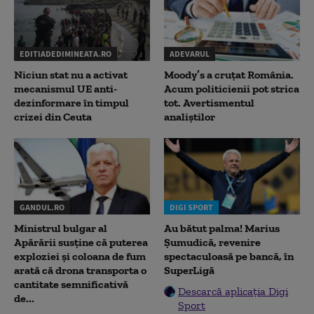
EDITIADEDIMINEATA.RO
ADEVARUL
Niciun stat nu a activat
Moody’s a cruțat România.
mecanismul UE anti-
Acum politicienii pot strica
dezinformare în timpul
tot. Avertismentul
crizei din Ceuta
analiștilor
GANDUL.RO
DIGI SPORT
Ministrul bulgar al
Au bătut palma! Marius
Apărării susține că puterea
Șumudică, revenire
exploziei și coloana de fum
spectaculoasă pe bancă, în
arată că drona transporta o
SuperLigă
cantitate semnificativă
Descarcă aplicația Digi
de...
Sport