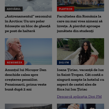
ADEVĂRUL
PLAYTECH
„Antrenamentul” sezonului
Facultatea din România la
în Arctica: Un urs polar
care nu mai vrea nimeni să
folosește un bloc de gheață
înveţe. A pierdut aproape
pe post de halteră
jumătate din studenţi
NEWSWEEK
DIGI FM
Anunțul lui Nicușor Dan
Ioana Țiriac, vacanță de lux
deschide calea spre
în Saint-Tropez. Cât costă o
creșterea pensiilor.
singură noapte la hotelul cu
Pensionarii, prima veste
aspect de castel ales de
bună după 2 ani
fiica lui Ion Țiriac
Descarcă aplicația Digi FM