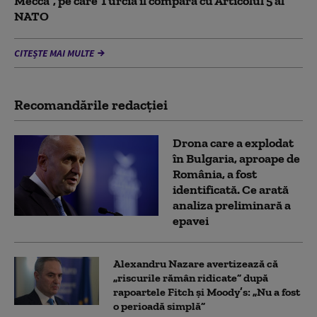
Mecca”, pe care Turcia îl compară cu Articolul 5 al
NATO
CITEȘTE MAI MULTE
Recomandările redacţiei
Drona care a explodat
în Bulgaria, aproape de
România, a fost
identificată. Ce arată
analiza preliminară a
epavei
Alexandru Nazare avertizează că
„riscurile rămân ridicate” după
rapoartele Fitch și Moody’s: „Nu a fost
o perioadă simplă”