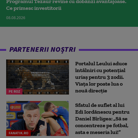
Programul Tezaur revine cu dobânzi avantajoase.
Ce primesc investitorii
08.08.2026
PARTENERII NOȘTRI
Portalul Leului aduce
întâlniri cu potențial
uriaș pentru 3 zodii.
Viața lor poate lua o
nouă direcție
PE ROZ
Sfatul de suflet al lui
Edi Iordănescu pentru
Daniel Bîrligea: „Să se
concentreze pe fotbal,
asta e meseria lui!”
FANATIK.RO