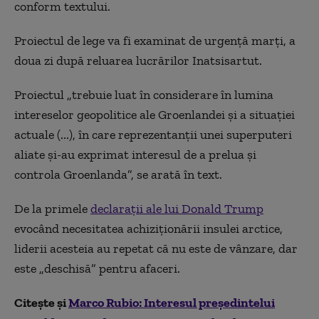
conform textului.
Proiectul de lege va fi examinat de urgenţă marţi, a
doua zi după reluarea lucrărilor Inatsisartut.
Proiectul „trebuie luat în considerare în lumina
intereselor geopolitice ale Groenlandei şi a situaţiei
actuale (...), în care reprezentanţii unei superputeri
aliate şi-au exprimat interesul de a prelua şi
controla Groenlanda”, se arată în text.
De la primele
declaraţii ale lui Donald Trump
evocând necesitatea achiziţionării insulei arctice,
liderii acesteia au repetat că nu este de vânzare, dar
este „deschisă” pentru afaceri.
Citește și
Marco Rubio: Interesul preşedintelui