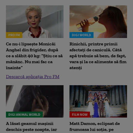
PRO FM
DIGI WORLD
Ce nu-i lipsește Monicăi
Rinichii, printre primii
Anghel din frigider, după
afectați de caniculă. Câtă
ce a slăbit 40 kg: “Știu ce să
apă trebuie să bem, de fapt,
mănânc. Nu mai fac ca
vara și la ce alimente să fim
înainte”
atenți
Descarcă aplicația Pro FM
DIGI ANIMAL WORLD
FILM NOW
A lăsat geamul mașinii
Matt Damon, eclipsat de
deschis peste noapte, iar
frumoasa lui soție, pe