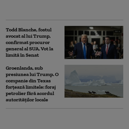
„Tigrul”, aliatul lui
Trump
Todd Blanche, fostul
avocat al lui Trump,
confirmat procuror
general al SUA. Vot la
limită în Senat
Groenlanda, sub
presiunea lui Trump. O
companie din Texas
forțează limitele: foraj
petrolier fără acordul
autorităților locale
„Nu există nicio cale de
scăpare”. Cuba, colonia