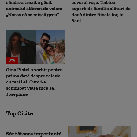
când s-a trezit a găsit
covorul roșu. Tablou
animalul atârnat de volan:
superb de familie alături de
„Noroc că se mișcă greu”
două dintre fiicele lor, la
Seul
UTV
Gina Pistol a vorbit pentru
prima dată despre relația
cu tatăl ei. Cum i-a
schimbat viața fiica sa,
Josephine
Top Citite
Sărbătoare importantă