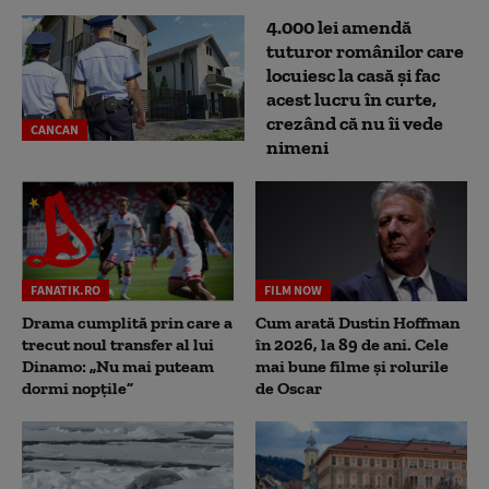
4.000 lei amendă
tuturor românilor care
locuiesc la casă și fac
acest lucru în curte,
crezând că nu îi vede
CANCAN
nimeni
FANATIK.RO
FILM NOW
Drama cumplită prin care a
Cum arată Dustin Hoffman
trecut noul transfer al lui
în 2026, la 89 de ani. Cele
Dinamo: „Nu mai puteam
mai bune filme și rolurile
dormi nopțile”
de Oscar