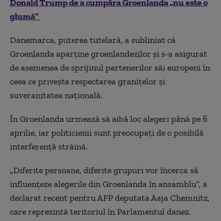
Donald Trump de a cumpăra Groenlanda „nu este o
glumă”
Danemarca, puterea tutelară, a subliniat că
Groenlanda aparţine groenlandezilor şi s-a asigurat
de asemenea de sprijinul partenerilor săi europeni în
ceea ce priveşte respectarea graniţelor şi
suveranitatea naţională.
În Groenlanda urmează să aibă loc alegeri până pe 6
aprilie, iar politicienii sunt preocupaţi de o posibilă
interferenţă străină.
„Diferite persoane, diferite grupuri vor încerca să
influenţeze alegerile din Groenlanda în ansamblu”, a
declarat recent pentru AFP deputata Aaja Chemnitz,
care reprezintă teritoriul în Parlamentul danez.