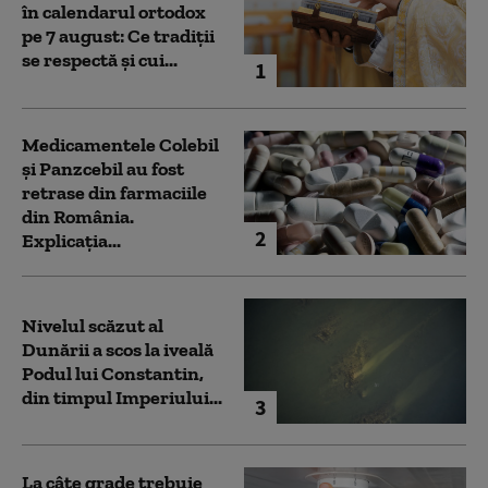
în calendarul ortodox
pe 7 august: Ce tradiții
se respectă și cui...
1
Medicamentele Colebil
și Panzcebil au fost
retrase din farmaciile
din România.
2
Explicația...
Nivelul scăzut al
Dunării a scos la iveală
Podul lui Constantin,
din timpul Imperiului...
3
La câte grade trebuie