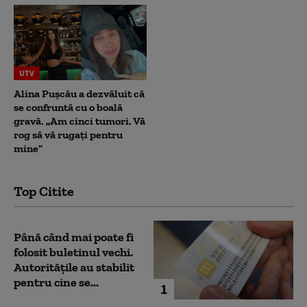
UTV
Alina Pușcău a dezvăluit că
se confruntă cu o boală
gravă. „Am cinci tumori. Vă
rog să vă rugați pentru
mine”
Top Citite
Până când mai poate fi
folosit buletinul vechi.
Autoritățile au stabilit
pentru cine se...
1