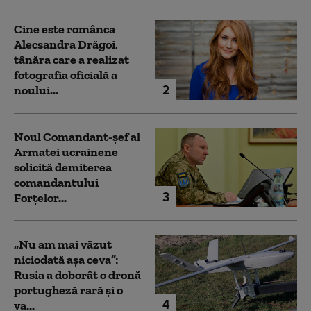
Cine este românca
Alecsandra Drăgoi,
tânăra care a realizat
fotografia oficială a
2
noului...
Noul Comandant-șef al
Armatei ucrainene
solicită demiterea
comandantului
3
Forțelor...
„Nu am mai văzut
niciodată așa ceva”:
Rusia a doborât o dronă
portugheză rară și o
4
va...