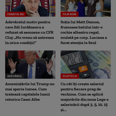
FANATIK.RO
FILM NOW
Adevăratul motiv pentru
Soția lui Matt Damon,
care Edi Iordănescu a
frumoasa balului într-o
refuzat să semneze cu CFR
rochie albastru regal,
Cluj: „Nu vreau să antrenez
mulată pe corp. Luciana a
în orice condiții!”
furat atenția la Seul
ADEVĂRUL
PLAYTECH
Amenințările lui Trump nu
Cu cât îți crește salariul
mai sperie lumea. Cum
pentru fiecare prag de
tratează capitalele lumii
vechime. Cum se aplică
retorica Casei Albe
majorările din noua Lege a
salarizării după 3, 5, 10, 15
și...