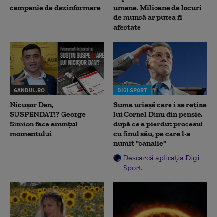
campanie de dezinformare
umane. Milioane de locuri
de muncă ar putea fi
afectate
GANDUL.RO
DIGI SPORT
Nicușor Dan,
Suma uriașă care i se reține
SUSPENDAT!? George
lui Cornel Dinu din pensie,
Simion face anunțul
după ce a pierdut procesul
momentului
cu finul său, pe care l-a
numit "canalie"
Descarcă aplicația Digi
Sport