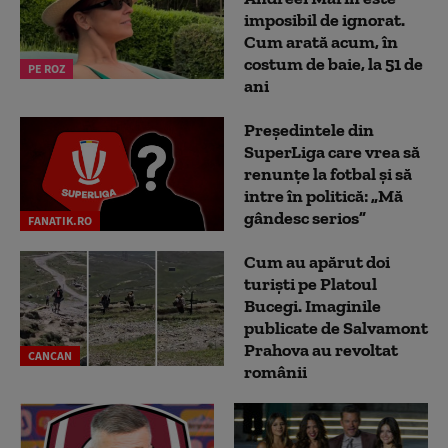
imposibil de ignorat.
Cum arată acum, în
costum de baie, la 51 de
PE ROZ
ani
Președintele din
SuperLiga care vrea să
renunțe la fotbal și să
intre în politică: „Mă
gândesc serios”
FANATIK.RO
Cum au apărut doi
turiști pe Platoul
Bucegi. Imaginile
publicate de Salvamont
Prahova au revoltat
CANCAN
românii