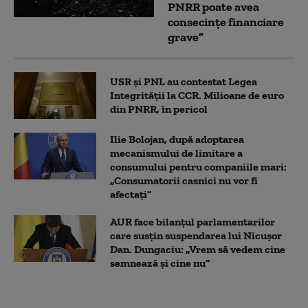
PNRR poate avea
consecințe financiare
grave”
USR și PNL au contestat Legea
Integrității la CCR. Milioane de euro
din PNRR, în pericol
Ilie Bolojan, după adoptarea
mecanismului de limitare a
consumului pentru companiile mari:
„Consumatorii casnici nu vor fi
afectați”
AUR face bilanțul parlamentarilor
care susțin suspendarea lui Nicușor
Dan. Dungaciu: „Vrem să vedem cine
semnează și cine nu”