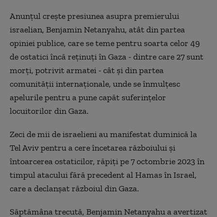
Anunţul creşte presiunea asupra premierului
israelian, Benjamin Netanyahu, atât din partea
opiniei publice, care se teme pentru soarta celor 49
de ostatici încă reţinuţi în Gaza - dintre care 27 sunt
morţi, potrivit armatei - cât şi din partea
comunităţii internaţionale, unde se înmulţesc
apelurile pentru a pune capăt suferinţelor
locuitorilor din Gaza.
Zeci de mii de israelieni au manifestat duminică la
Tel Aviv pentru a cere încetarea războiului şi
întoarcerea ostaticilor, răpiţi pe 7 octombrie 2023 în
timpul atacului fără precedent al Hamas în Israel,
care a declanşat războiul din Gaza.
Săptămâna trecută, Benjamin Netanyahu a avertizat