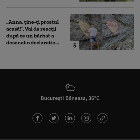
„Anna, ţine-ţi prostul
acasă!”. Val de reacții
după ce un bărbat a
desenat o declarație...
5
București Băneasa, 36°C