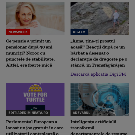
NEWSWEEK
DIGI FM
Ce pensie a primit un
„Anna, ţine-ţi prostul
pensionar după 40 ani
acasă!" Reacţii după ce un
munciți? Noroc cu
bărbat a desenat o
punctele de stabilitate.
declaraţie de dragoste pe o
Altfel, era foarte mică
stâncă, în Transfăgărăşan
Descarcă aplicația Digi FM
EDITIADEDIMINEATA.RO
ADEVARUL
Parlamentul European a
Inteligența artificială
lansat un joc gratuit în care
transformă
utilizatorii controlează o
departamentele de resurse