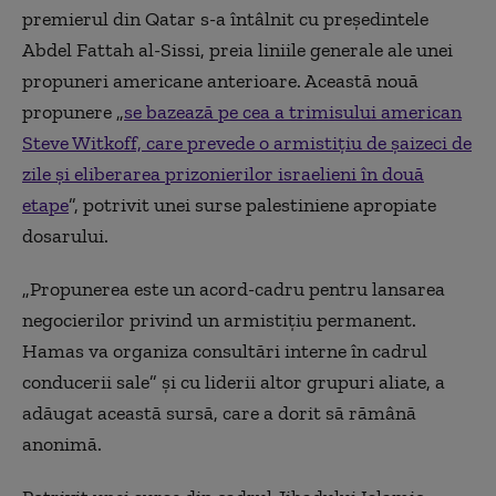
premierul din Qatar s-a întâlnit cu preşedintele
Abdel Fattah al-Sissi, preia liniile generale ale unei
propuneri americane anterioare. Această nouă
propunere „
se bazează pe cea a trimisului american
Steve Witkoff, care prevede o armistiţiu de şaizeci de
zile şi eliberarea prizonierilor israelieni în două
etape
”, potrivit unei surse palestiniene apropiate
dosarului.
„Propunerea este un acord-cadru pentru lansarea
negocierilor privind un armistiţiu permanent.
Hamas va organiza consultări interne în cadrul
conducerii sale” şi cu liderii altor grupuri aliate, a
adăugat această sursă, care a dorit să rămână
anonimă.