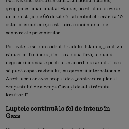
Potrivit unei surse din cadrul Jihadului Islamic,
grup palestinian aliat al Hamas, acest plan prevede
un armistiţiu de 60 de zile în schimbul eliberării a 10
ostatici israelieni şi restituirea unui număr de
cadavre ale prizonierilor.
Potrivit sursei din cadrul Jihadului Islamic, „captivii
rămaşi ar fi eliberaţi într-o a doua fază, urmând
negocieri imediate pentru un acord mai amplu” care
să pună capăt războiului, cu garanţii internaţionale.
Acest lucru ar avea scopul de a „contracara planul
ocupantului de a ocupa Gaza şi de a-i strămuta
locuitorii”.
Luptele continuă la fel de intens în
Gaza