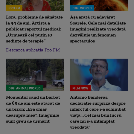
PRO FM
DIGI WORLD
Lora, probleme de sănătate
Așa arată cu adevărat
la 44 de ani. Artista a
Soarele. Cele mai detaliate
publicat raportul medical:
imagini realizate vreodată
„Urmează cel puțin 10
dezvăluie un fenomen
ședințe de terapie”
spectaculos
Descarcă aplicația Pro FM
DIGI ANIMAL WORLD
FILM NOW
Momentul când un bărbat
Antonio Banderas,
de 65 de ani este atacat de
declarație surpriză despre
un bizon: „Era chiar
infarctul care i-a schimbat
deasupra mea”. Imaginile
viața: „Cel mai bun lucru
sunt greu de urmărit
care mi s-a întâmplat
vreodată”