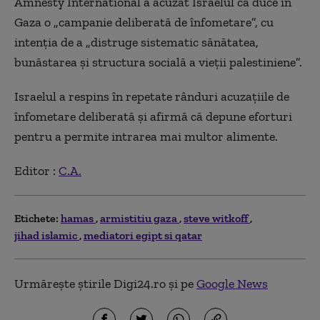
Amnesty International a acuzat Israelul că duce în
Gaza o „campanie deliberată de înfometare”, cu
intenţia de a „distruge sistematic sănătatea,
bunăstarea şi structura socială a vieţii palestiniene”.
Israelul a respins în repetate rânduri acuzaţiile de
înfometare deliberată şi afirmă că depune eforturi
pentru a permite intrarea mai multor alimente.
Editor :
C.A.
Etichete:
hamas
armistitiu gaza
steve witkoff
jihad islamic
mediatori egipt si qatar
Urmărește știrile Digi24.ro și pe
Google News