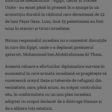
Eforturile mediatorilor - Egipt, Qatar şi Statele
Unite - au eşuat până în prezent în a ajunge la un
armistiţiu durabil în războiul care devastează de 22
de luni Fâşia Gaza. Luni, încă 19 palestinieni au fost
ucişi în atacuri şi tiruri israeliene.
Niciun responsabil israelian nu a comentat discuţiile
în curs din Egipt, unde s-a deplasat premierul
qatariot, Mohammed ben Abdelrahmane Al-Thani.
Această reluare a eforturilor diplomatice survine în
momentul în care armata israeliană se pregăteşte să
cucerească oraşul Gaza şi taberele de refugiaţi din
vecinătate, care, până acum, au scăpat controlului
său, în conformitate cu un nou plan israelian
adoptat cu scopul declarat de a distruge Hamas şi
de a elibera toţi ostaticii.