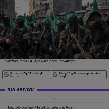
Luptători Hamas în Fâșia Gaza. Foto: GettyImages
Urmărește
Digi24
în Google
Adaugă
Digi24
ca sursă preferată în
Discover
Google
DIN ARTICOL
Luptele continuă la fel de intens în Gaza