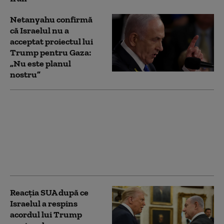
Netanyahu confirmă
că Israelul nu a
acceptat proiectul lui
Trump pentru Gaza:
„Nu este planul
nostru”
Bombardamentele
continuă în Gaza, în
ciuda planului de pace
al lui Trump.
Palestinienii: „Războiul
a reînceput”
Reacția SUA după ce
Israelul a respins
acordul lui Trump