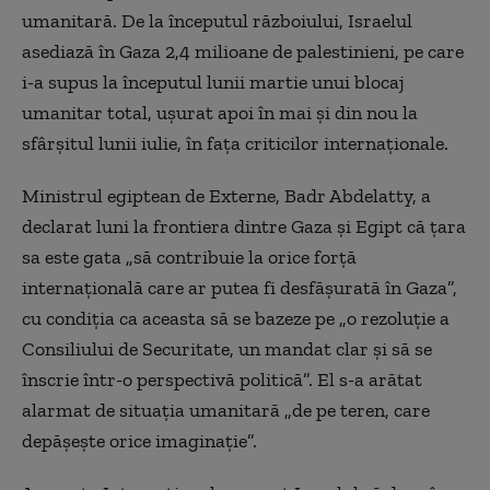
umanitară. De la începutul războiului, Israelul
asediază în Gaza 2,4 milioane de palestinieni, pe care
i-a supus la începutul lunii martie unui blocaj
umanitar total, uşurat apoi în mai şi din nou la
sfârşitul lunii iulie, în faţa criticilor internaţionale.
Ministrul egiptean de Externe, Badr Abdelatty, a
declarat luni la frontiera dintre Gaza şi Egipt că ţara
sa este gata „să contribuie la orice forţă
internaţională care ar putea fi desfăşurată în Gaza”,
cu condiţia ca aceasta să se bazeze pe „o rezoluţie a
Consiliului de Securitate, un mandat clar şi să se
înscrie într-o perspectivă politică”. El s-a arătat
alarmat de situaţia umanitară „de pe teren, care
depăşeşte orice imaginaţie”.