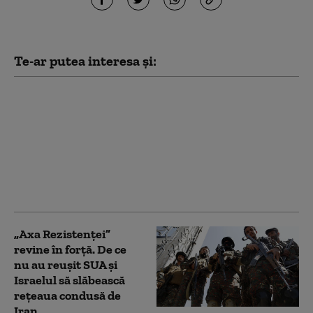
Te-ar putea interesa și:
„Consiliul pentru Pace”
al lui Trump a elaborat
un plan pentru Fâșia
Gaza, dar
bombardamentele
israeliene s-au
intensificat
„Axa Rezistenței”
revine în forță. De ce
nu au reușit SUA și
Israelul să slăbească
rețeaua condusă de
Iran