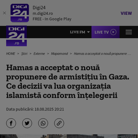
Digi24
VIEW
m.digi24.ro
FREE - In Google Play
LIVE TV
LIVE FM
HOME
Știri
Externe
Mapamond
Hamas a acceptat o nouă propunere de armistiţiu în Gaza. Ce decizii va lua organizația islamistă conform înțelegerii
Hamas a acceptat o nouă
propunere de armistiţiu în Gaza.
Ce decizii va lua organizația
islamistă conform înțelegerii
Data publicării:
18.08.2025 20:21