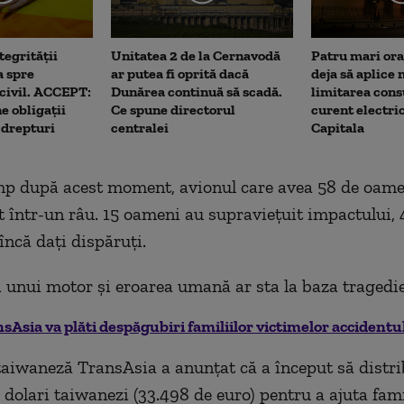
tegrității
Unitatea 2 de la Cernavodă
Patru mari ora
a spre
ar putea fi oprită dacă
deja să aplice
 civil. ACCEPT:
Dunărea continuă să scadă.
limitarea con
e obligații
Ce spune directorul
curent electric
i drepturi
centralei
Capitala
mp după acest moment, avionul care avea 58 de oamen
t într-un râu. 15 oameni au supravieţuit impactului,
 încă daţi dispăruţi.
 unui motor şi eroarea umană ar sta la baza tragedie
sAsia va plăti despăgubiri familiilor victimelor accidentul
iwaneză TransAsia a anunţat că a început să distrib
 dolari taiwanezi (33.498 de euro) pentru a ajuta fami