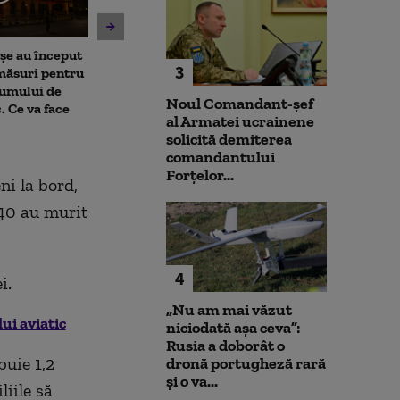
șe au început
Alertă pe o plajă din
Amenzi pentru 
3
 măsuri pentru
Mamaia, după ce au fost
deranjează călă
sumului de
observate bucăți de dronă.
mijloacele de t
Noul Comandant-șef
. Ce va face
ISU și Poliția au izolat
STB. Pentru ce 
al Armatei ucrainene
perimetrul
sancțiuni
solicită demiterea
comandantului
Forțelor...
i la bord,
 40 au murit
4
i.
„Nu am mai văzut
ui aviatic
niciodată așa ceva”:
Rusia a doborât o
uie 1,2
dronă portugheză rară
și o va...
liile să