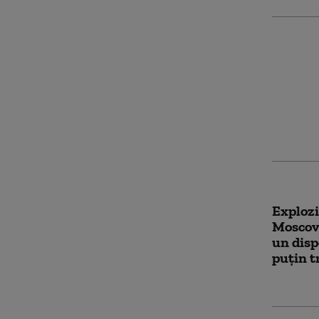
Zelensk
soldați
luna iu
video c
Explozi
Moscova
un disp
puțin tr