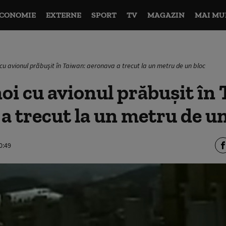
CONOMIE
EXTERNE
SPORT
TV
MAGAZIN
MAI MU
 cu avionul prăbuşit în Taiwan: aeronava a trecut la un metru de un bloc
oi cu avionul prăbuşit în
a trecut la un metru de un
0:49