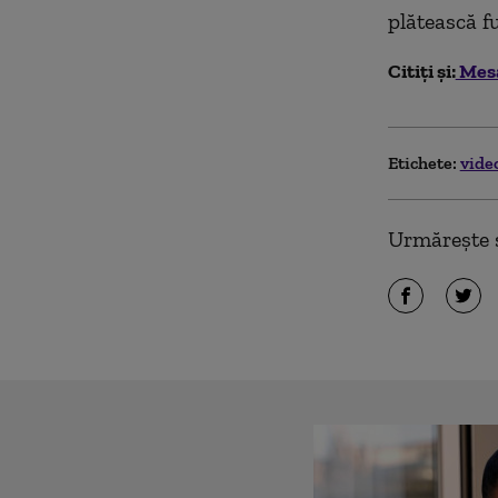
plătească fu
Citiți și:
Mesa
Etichete:
vide
Urmărește ș