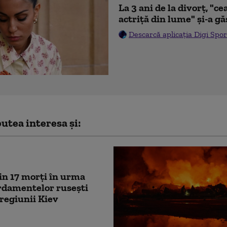
La 3 ani de la divorț, "
actriță din lume" și-a gă
Descarcă aplicația Digi Spor
utea interesa și:
in 17 morți în urma
damentelor rusești
regiunii Kiev