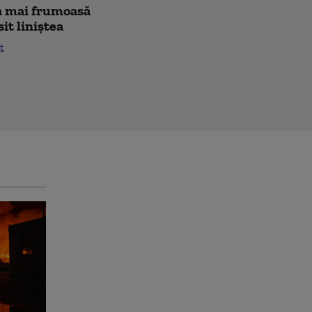
cea mai frumoasă
sit liniștea
t