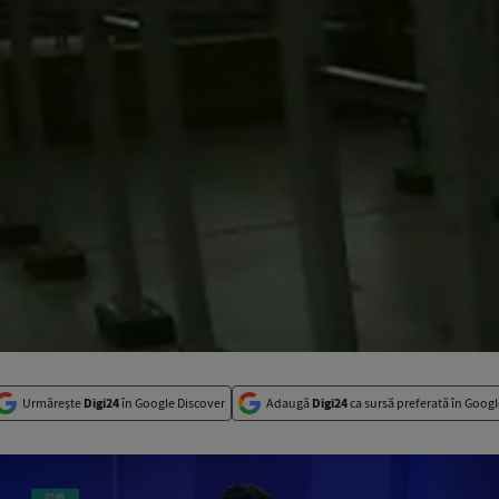
Urmărește
Digi24
în Google Discover
Adaugă
Digi24
ca sursă preferată în Googl