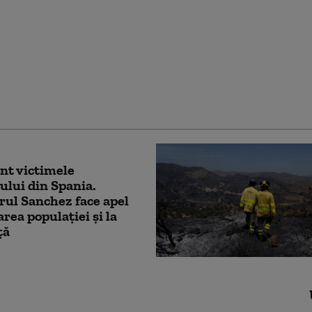
rusesc de luni asupra
i Odesa a provocat
 a trei persoane şi
 altor opt
nt victimele
ului din Spania.
ul Sanchez face apel
area populației și la
ță