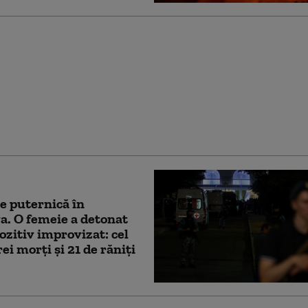
i a dezvăluit numărul
lor ruși neutralizați în
lie. „Există confirmare
lară”
e puternică în
. O femeie a detonat
ozitiv improvizat: cel
ei morți și 21 de răniți