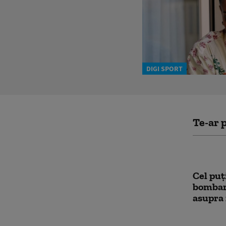
DIGI SPORT
Te-ar p
Cel puț
bombar
asupra 