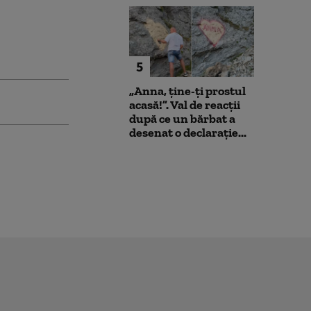
5
„Anna, ţine-ţi prostul
acasă!”. Val de reacții
după ce un bărbat a
desenat o declarație...