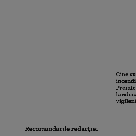
Atacul 
oraşulu
moartea
rănirea
Cine su
incendi
Premier
la educ
vigilen
Recomandările redacţiei