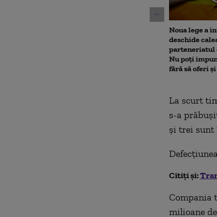
Noua lege a in
deschide cale
parteneriatul
Nu poți impun
fără să oferi ș
La scurt ti
s-a prăbuşi
şi trei sunt
Defecţiunea
Citiți și:
Tran
Compania ta
milioane de