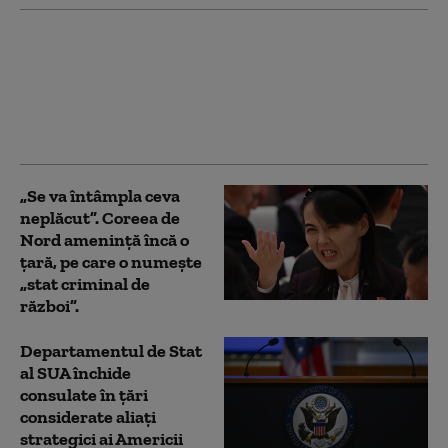
Japonia, în alertă din
cauza taifunului
Dolphin. Peste 5.000 de
persoane au primit
ordin de evacuare
„Se va întâmpla ceva
neplăcut”. Coreea de
Nord amenință încă o
țară, pe care o numește
„stat criminal de
război”.
Departamentul de Stat
al SUA închide
consulate în țări
considerate aliați
strategici ai Americii