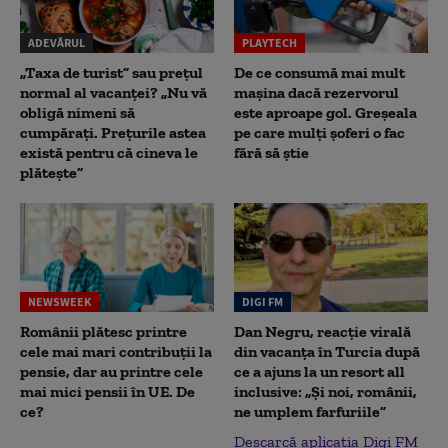
ADEVĂRUL
PLAYTECH
„Taxa de turist” sau prețul
De ce consumă mai mult
normal al vacanței? „Nu vă
mașina dacă rezervorul
obligă nimeni să
este aproape gol. Greșeala
cumpărați. Prețurile astea
pe care mulți șoferi o fac
există pentru că cineva le
fără să știe
plătește”
NEWSWEEK
DIGI FM
Românii plătesc printre
Dan Negru, reacție virală
cele mai mari contribuții la
din vacanța în Turcia după
pensie, dar au printre cele
ce a ajuns la un resort all
mai mici pensii în UE. De
inclusive: „Și noi, românii,
ce?
ne umplem farfuriile”
Descarcă aplicația Digi FM