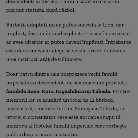
descendenți ai fostelor ramuri cadete care și-au
pierdut statutul după război.
Bărbații adoptați nu ar putea succeda la tron, dar —
implicit, deși nu în mod explicit — orice fii pe care i-
ar avea ulterior ar putea deveni împărați. Întrebarea
este dacă cineva ar alege să se alăture de bunăvoie
unei instituții atât de tulburate.
Doar patru dintre cele unsprezece vechi familii
imperiale au descendenți de sex masculin potriviți:
familiile Kaya, Kuni, Higashikuni și Takeda
. Printre
membrii lor se numără un total de 12 bărbați
necăsătoriți, inclusiv fiul lui Tsuneyasu Takeda, un
istoric și comentator care este aproape singurul
membru al fostelor familii imperiale care vorbește
public despre această situație.