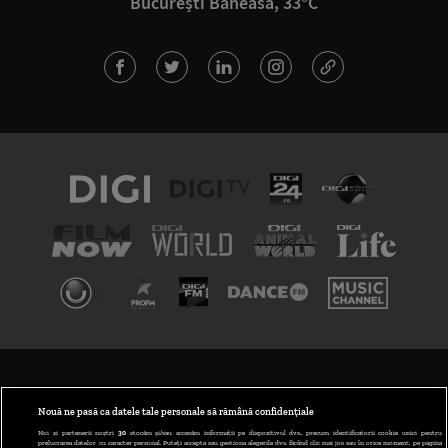
București Băneasa, 33°C
TERMENI ȘI CONDIȚII
POLITICA DE CONFIDENȚIALITATE
Nouă ne pasă ca datele tale personale să rămână confidențiale
Noi și partenerii noștri
30
stocăm și/sau accesăm informații pe dispozitivul dvs., precum identificatorii cookie unici pentru
prelucrarea datelor cu caracter personal. Puteți accepta sau gestiona alegerile dvs. făcând clic mai jos sau în orice moment, pe pagina