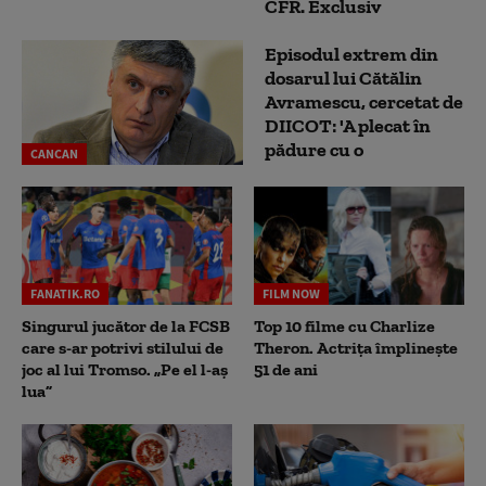
CFR. Exclusiv
Episodul extrem din
dosarul lui Cătălin
Avramescu, cercetat de
DIICOT: 'A plecat în
pădure cu o
CANCAN
FANATIK.RO
FILM NOW
Singurul jucător de la FCSB
Top 10 filme cu Charlize
care s-ar potrivi stilului de
Theron. Actrița împlinește
joc al lui Tromso. „Pe el l-aș
51 de ani
lua”