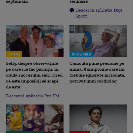
săptămâni
semneze
Descarcă aplicația Digi
Sport
PRO FM
DIGI WORLD
Selly, despre observațiile
Canicula pune presiune pe
pe care i le fac părinții, în
inimă. 5 simptome care nu
ciuda succesului său: „Cred
trebuie ignorate niciodată,
că este imposibil să scapi
potrivit unui cardiolog
de asta”
Descarcă aplicația Pro FM