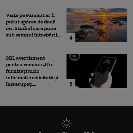
Viața pe Pământ ar fi
putut apărea de două
ori. Studiul care pune
sub semnul întrebării...
4
SRI, avertisment
pentru români: „Nu
furnizați nicio
informație solicitată și
5
întrerupeți...