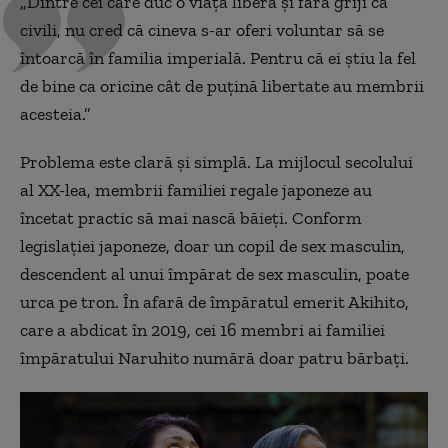
„Dintre cei care duc o viață liberă și fără griji ca
civili, nu cred că cineva s-ar oferi voluntar să se
întoarcă în familia imperială. Pentru că ei știu la fel
de bine ca oricine cât de puțină libertate au membrii
acesteia.”
Problema este clară și simplă. La mijlocul secolului
al XX-lea, membrii familiei regale japoneze au
încetat practic să mai nască băieți. Conform
legislației japoneze, doar un copil de sex masculin,
descendent al unui împărat de sex masculin, poate
urca pe tron. În afară de împăratul emerit Akihito,
care a abdicat în 2019, cei 16 membri ai familiei
împăratului Naruhito numără doar patru bărbați.