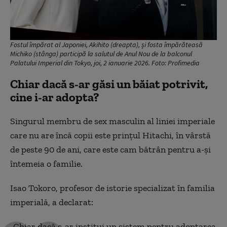
Fostul împărat al Japoniei, Akihito (dreapta), și fosta împărăteasă
Michiko (stânga) participă la salutul de Anul Nou de la balconul
Palatului Imperial din Tokyo, joi, 2 ianuarie 2026. Foto: Profimedia
Chiar dacă s-ar găsi un băiat potrivit,
cine i-ar adopta?
Singurul membru de sex masculin al liniei imperiale
care nu are încă copii este prințul Hitachi, în vârstă
de peste 90 de ani, care este cam bătrân pentru a-și
întemeia o familie.
Isao Tokoro, profesor de istorie specializat în familia
imperială, a declarat:
„Chiar dacă s-ar institui un sistem pentru adoptarea