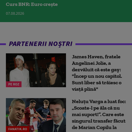
Curs BNR: Euro crește
07.08.2026
PARTENERII NOȘTRI
James Haven, fratele
Angelinei Jolie, a
dezvăluit că este gay:
"Încep un nou capitol.
Sunt liber să trăiesc o
PE ROZ
viață plină"
Neluțu Varga a luat foc:
„Scoate-l pe ăla că nu
mai suport!”. Care este
singurul transfer făcut
de Marian Copilu la
FANATIK.RO