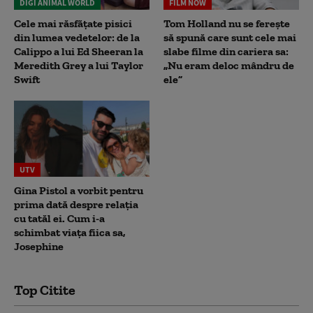
DIGI ANIMAL WORLD
FILM NOW
Cele mai răsfățate pisici
Tom Holland nu se ferește
din lumea vedetelor: de la
să spună care sunt cele mai
Calippo a lui Ed Sheeran la
slabe filme din cariera sa:
Meredith Grey a lui Taylor
„Nu eram deloc mândru de
Swift
ele”
UTV
Gina Pistol a vorbit pentru
prima dată despre relația
cu tatăl ei. Cum i-a
schimbat viața fiica sa,
Josephine
Top Citite