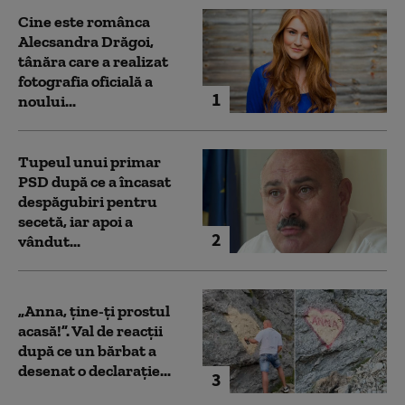
Cine este românca
Alecsandra Drăgoi,
tânăra care a realizat
fotografia oficială a
1
noului...
Tupeul unui primar
PSD după ce a încasat
despăgubiri pentru
secetă, iar apoi a
2
vândut...
„Anna, ţine-ţi prostul
acasă!”. Val de reacții
după ce un bărbat a
desenat o declarație...
3