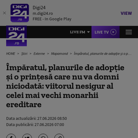
Digi24
VIEW
m.digi24.ro
FREE - In Google Play
LIVE TV
LIVE FM
HOME
Știri
Externe
Mapamond
Împăratul, planurile de adopție și o prințesă care nu va domni niciodată: viitorul nesigur al celei mai vechi monarhii ereditare
Împăratul, planurile de adopție
și o prințesă care nu va domni
niciodată: viitorul nesigur al
celei mai vechi monarhii
ereditare
Data actualizării:
27.06.2026 08:50
Data publicării:
27.06.2026 07:00