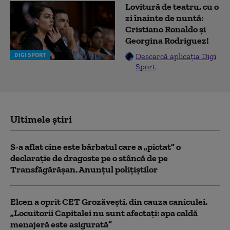
Lovitură de teatru, cu o
zi înainte de nuntă:
Cristiano Ronaldo și
Georgina Rodriguez!
DIGI SPORT
Descarcă aplicația Digi
Sport
Ultimele știri
S-a aflat cine este bărbatul care a „pictat” o
declarație de dragoste pe o stâncă de pe
Transfăgărășan. Anunțul polițiștilor
Elcen a oprit CET Grozăveşti, din cauza caniculei.
„Locuitorii Capitalei nu sunt afectați: apa caldă
menajeră este asigurată”