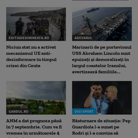
EDITIADEDIMINEATA.RO
ADEVARUL
Niciun stat nu a activat
Marinarii de pe portavionul
mecanismul UE anti-
USS Abraham Lincoln sunt
dezinformare în timpul
epuizați și demoralizați în
crizei din Ceuta
largul coastelor Iranului,
avertizează familiile...
GANDUL.RO
DIGI SPORT
ANM a dat prognoza până
Răsturnare de situație: Pep
în 7 septembrie. Cum va fi
Guardiola l-a sunat pe
vremea în următoarele 4
Rodri și l-a convins să