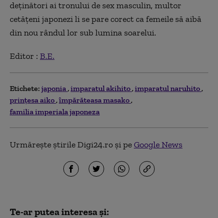
deținători ai tronului de sex masculin, multor
cetățeni japonezi li se pare corect ca femeile să aibă
din nou rândul lor sub lumina soarelui.
Editor :
B.E.
Etichete:
japonia
imparatul akihito
imparatul naruhito
prințesa aiko
împărăteasa masako
familia imperiala japoneza
Urmărește știrile Digi24.ro și pe
Google News
Te-ar putea interesa și: