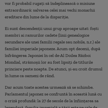
vor fi probabil rugați să îndeplinească o misiune
extraordinară: salvarea celei mai vechi monarhii
ereditare din lume de la dispariție.
Ei sunt descendenții unui grup aproape uitat: foști
membri ai ramurilor cadete (linii genealogice
secundare ale unei familii regale sau nobile, n.r.) ale
familiei imperiale japoneze. Acum opt decenii, după
înfrângerea Japoniei în cel de-Al Doilea Război
Mondial, strămoșii lor au fost lipsiți de titlurile
princiare peste noapte. De atunci, și-au croit drumul
în lume ca oameni de rând.
Dar acum toate acestea urmează să se schimbe.
Parlamentul japonez se confruntă în această lună cu
o criză profundă: la 27 de secole de la înființarea sa
legendară, familia imperială a țării este pe cale de