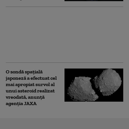
Prima moschee din
Fujisawa stârnește
dezbateri aprinse
despre identitate în
Japonia: teamă,
proteste și speranța
integrării
O sondă spațială
japoneză a efectuat cel
mai apropiat survol al
unui asteroid realizat
vreodată, anunță
agenția JAXA