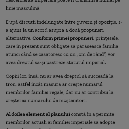
descendența imperială poate fi transmisă numai pe
linie masculină.
După discuții îndelungate între guvern și opoziție, s-
a ajuns la un acord asupra a două propuneri
alternative.
Conform primei propuneri,
prințesele,
care în prezent sunt obligate să părăsească familia
atunci când se căsătoresc cu un „om de rând”, vor
avea dreptul să-și păstreze statutul imperial.
Copiii lor, însă, nu ar avea dreptul să succeadă la
tron, astfel încât măsura ar crește numărul
membrilor familiei regale, dar nu ar contribui la
creșterea numărului de moștenitori.
Al doilea element al planului
constă în a permite
membrilor actuali ai familiei imperiale să adopte