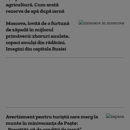
agricultură. Cum arată
rezerva de apă după iarnă
Moscova, lovită de o furtună
de zăpadă în mijlocul
primăverii: zboruri anulate,
copaci smulşi din rădăcini.
Imagini din capitala Rusiei
Risc crescut de
avalanşe în Munţii
Făgăraş şi Bucegi.
Stratul de zăpadă
depășește 2 metri la
Vârful Omu
Avertisment pentru turiștii care merg la
munte în minivacanța de Paște:
„Pregătiți-vă de condiții de iarnă”