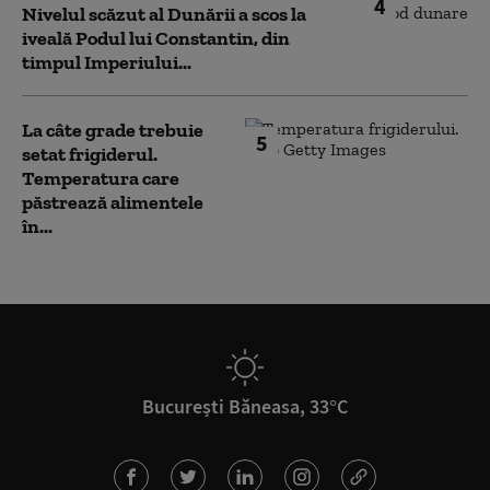
4
Nivelul scăzut al Dunării a scos la
iveală Podul lui Constantin, din
timpul Imperiului...
La câte grade trebuie
5
setat frigiderul.
Temperatura care
păstrează alimentele
în...
București Băneasa, 33°C