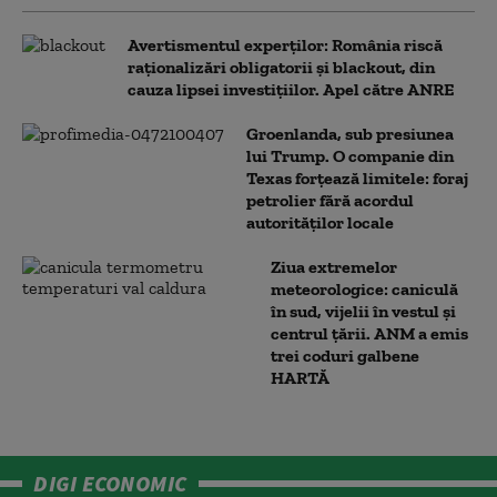
Avertismentul experților: România riscă
raționalizări obligatorii și blackout, din
cauza lipsei investițiilor. Apel către ANRE
Groenlanda, sub presiunea
lui Trump. O companie din
Texas forțează limitele: foraj
petrolier fără acordul
autorităților locale
Ziua extremelor
meteorologice: caniculă
în sud, vijelii în vestul și
centrul țării. ANM a emis
trei coduri galbene
HARTĂ
DIGI ECONOMIC