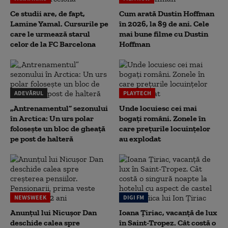
Ce studii are, de fapt,
Cum arată Dustin Hoffman
Lamine Yamal. Cursurile pe
în 2026, la 89 de ani. Cele
care le urmează starul
mai bune filme cu Dustin
celor de la FC Barcelona
Hoffman
ADEVĂRUL
PLAYTECH
„Antrenamentul” sezonului
Unde locuiesc cei mai
în Arctica: Un urs polar
bogați români. Zonele în
folosește un bloc de gheață
care prețurile locuințelor
pe post de halteră
au explodat
NEWSWEEK
DIGI FM
Anunțul lui Nicușor Dan
Ioana Țiriac, vacanță de lux
deschide calea spre
în Saint-Tropez. Cât costă o