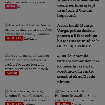
superbă la aniversarea
căsniciei: Abia aștept
PE ROZ
următorii 25 de ani
împreună
A scos banii! Neluțu
Varga, prima decizie
pentru a îi face echipa
FANATIK.RO
lui Marius Șumudică la
CFR Cluj. Exclusiv
4.000 lei amendă
tuturor românilor care
locuiesc la casă și fac
acest lucru în curte,
CANCAN
crezând că nu îi vede
nimeni
FANATIK.RO
FILM NOW