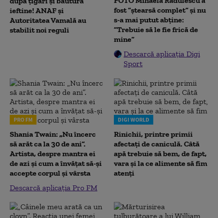
FOTO Mihaela Rădulescu a
după țigări și băutură
fost ”ștearsă complet” și nu
ieftine! ANAF și
s-a mai putut abține:
Autoritatea Vamală au
”Trebuie să le fie frică de
stabilit noi reguli
mine”
Descarcă aplicația Digi
Sport
PRO FM
DIGI WORLD
Shania Twain: „Nu încerc
Rinichii, printre primii
să arăt ca la 30 de ani”.
afectați de caniculă. Câtă
Artista, despre mantra ei
apă trebuie să bem, de fapt,
de azi și cum a învățat să-și
vara și la ce alimente să fim
accepte corpul și vârsta
atenți
Descarcă aplicația Pro FM