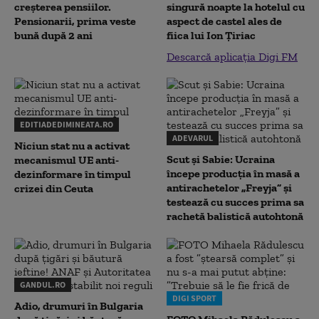
creșterea pensiilor.
singură noapte la hotelul cu
Pensionarii, prima veste
aspect de castel ales de
bună după 2 ani
fiica lui Ion Țiriac
Descarcă aplicația Digi FM
EDITIADEDIMINEATA.RO
ADEVARUL
Niciun stat nu a activat
Scut și Sabie: Ucraina
mecanismul UE anti-
începe producția în masă a
dezinformare în timpul
antirachetelor „Freyja” și
crizei din Ceuta
testează cu succes prima sa
rachetă balistică autohtonă
GANDUL.RO
DIGI SPORT
Adio, drumuri în Bulgaria