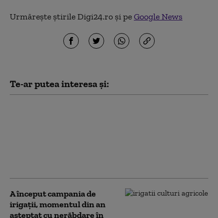
Urmărește știrile Digi24.ro și pe
Google News
Te-ar putea interesa și:
Prima ninsoare din
ultimii 15 ani într-o
capitală, în august:
„Incredibil! Ce mod
grozav de a schimba
cursul unei zile”
A început campania de
irigații, momentul din an
așteptat cu nerăbdare în