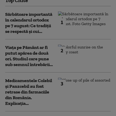
Top Citite
Sărbătoare importantă
în calendarul ortodox
1
pe 7 august: Ce tradiții
se respectă și cui...
Viața pe Pământ ar fi
2
putut apărea de două
ori. Studiul care pune
sub semnul întrebării...
Medicamentele Colebil
3
și Panzcebil au fost
retrase din farmaciile
din România.
Explicația...