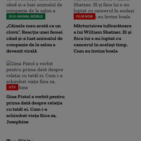
DIGI ANIMAL WORLD
FILM NOW
„Câinele meu arată ca un
Mărturisirea tulburătoare
clovn”. Reacția unei femei
a lui William Shatner. El și
când și-a luat animalul de
fiica lui s-au luptat cu
companie de la salon a
cancerul în același timp.
devenit virală
Cum au învins boala
UTV
Gina Pistol a vorbit pentru
prima dată despre relația
cu tatăl ei. Cum i-a
schimbat viața fiica sa,
Josephine