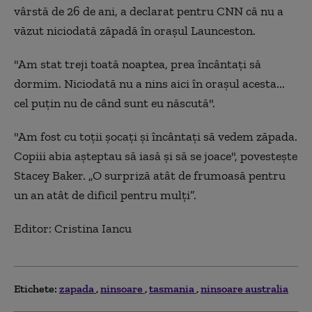
vârstă de 26 de ani, a declarat pentru CNN că nu a
văzut niciodată zăpadă în oraşul Launceston.
"Am stat treji toată noaptea, prea încântaţi să
dormim. Niciodată nu a nins aici în oraşul acesta...
cel puţin nu de când sunt eu născută".
"Am fost cu toţii şocaţi şi încântaţi să vedem zăpada.
Copiii abia aşteptau să iasă şi să se joace", povestește
Stacey Baker. „O surpriză atât de frumoasă pentru
un an atât de dificil pentru mulţi”.
Editor: Cristina Iancu
Etichete:
zapada
ninsoare
tasmania
ninsoare australia