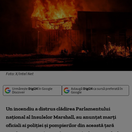
Foto: X/Intel Net
Urmărește
Digi24
în Google
Adaugă
Digi24
ca sursă preferată în
Discover
Google
Un incendiu a distrus clădirea Parlamentului
naţional al Insulelor Marshall, au anunţat marţi
oficiali ai poliţiei şi pompierilor din această ţară