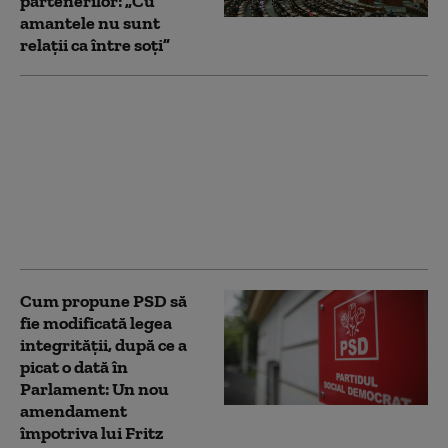
partenerilor: „Cu
amantele nu sunt
relații ca între soți”
Legea integrității 2.0,
votată de Camera
Deputaților. PSD și
AUR și-au susținut
reciproc
amendamentele.
Reacțiile partidelor
Cum propune PSD să
fie modificată legea
integrității, după ce a
picat o dată în
Parlament: Un nou
amendament
împotriva lui Fritz