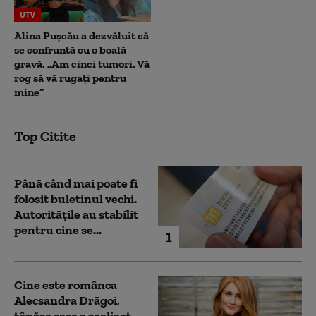
UTV
Alina Pușcău a dezvăluit că
se confruntă cu o boală
gravă. „Am cinci tumori. Vă
rog să vă rugați pentru
mine”
Top Citite
Până când mai poate fi
folosit buletinul vechi.
Autoritățile au stabilit
pentru cine se...
1
Cine este românca
Alecsandra Drăgoi,