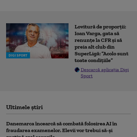
Lovitură de proporții:
Ioan Varga, gata să
renunțe la CFR și să
preia alt club din
SuperLigă: ”Acolo sunt
DIGI SPORT
toate condițiile”
Descarcă aplicația Digi
Sport
Ultimele știri
Danemarca încearcă să combată folosirea AI în
fraudarea examenelor. Elevii vor trebui să-şi
susţină oral eseurile