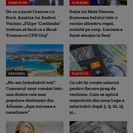
FANATIK.RO
FILM NOW
De ce a jucat Craiova cu
Soția lui Matt Damon,
frică. Analiza lui Andrei
frumoasa balului într-o
Vochin: „Filipe ‘Coelhinho’
rochie albastru regal,
trebuia să facă ce a făcut
mulată pe corp. Luciana a
Tromso cu CFR Cluj”
furat atenția la Seul
ADEVĂRUL
PLAYTECH
„Ne-am îmbolnăvit toți”.
Cu cât îți crește salariul
Coșmarul unor români într-
pentru fiecare prag de
una dintre cele mai
vechime. Cum se aplică
populare destinații din
majorările din noua Lege a
Albania: „Apa mirosea a
salarizării după 3, 5, 10, 15
canalizare”
și...