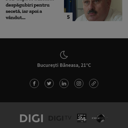
despăgubiri pentru
secetă, iar apoi a
5
vândut...
București Băneasa, 21°C