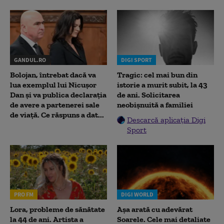
GANDUL.RO
DIGI SPORT
Bolojan, întrebat dacă va
Tragic: cel mai bun din
lua exemplul lui Nicușor
istorie a murit subit, la 43
Dan și va publica declarația
de ani. Solicitarea
de avere a partenerei sale
neobișnuită a familiei
de viață. Ce răspuns a dat...
Descarcă aplicația Digi
Sport
PRO FM
DIGI WORLD
Lora, probleme de sănătate
Așa arată cu adevărat
la 44 de ani. Artista a
Soarele. Cele mai detaliate