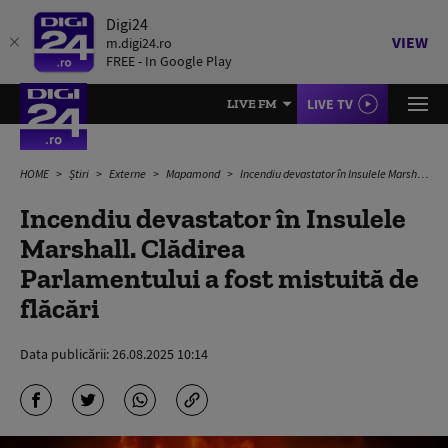
Digi24
VIEW
m.digi24.ro
FREE - In Google Play
LIVE TV
LIVE FM
HOME
Știri
Externe
Mapamond
Incendiu devastator în Insulele Marshall. Clădirea Parlamentului a fost mistuită de flăcări
Incendiu devastator în Insulele
Marshall. Clădirea
Parlamentului a fost mistuită de
flăcări
Data publicării:
26.08.2025 10:14