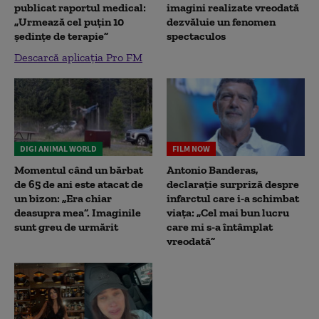
publicat raportul medical:
imagini realizate vreodată
„Urmează cel puțin 10
dezvăluie un fenomen
ședințe de terapie”
spectaculos
Descarcă aplicația Pro FM
DIGI ANIMAL WORLD
FILM NOW
Momentul când un bărbat
Antonio Banderas,
de 65 de ani este atacat de
declarație surpriză despre
un bizon: „Era chiar
infarctul care i-a schimbat
deasupra mea”. Imaginile
viața: „Cel mai bun lucru
sunt greu de urmărit
care mi s-a întâmplat
vreodată”