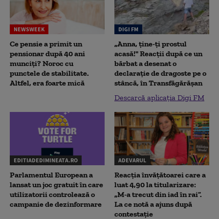
NEWSWEEK
DIGI FM
Ce pensie a primit un
„Anna, ţine-ţi prostul
pensionar după 40 ani
acasă!" Reacţii după ce un
munciți? Noroc cu
bărbat a desenat o
punctele de stabilitate.
declaraţie de dragoste pe o
Altfel, era foarte mică
stâncă, în Transfăgărăşan
Descarcă aplicația Digi FM
EDITIADEDIMINEATA.RO
ADEVARUL
Parlamentul European a
Reacția învățătoarei care a
lansat un joc gratuit în care
luat 4,90 la titularizare:
utilizatorii controlează o
„M-a trecut din iad în rai”.
campanie de dezinformare
La ce notă a ajuns după
contestație