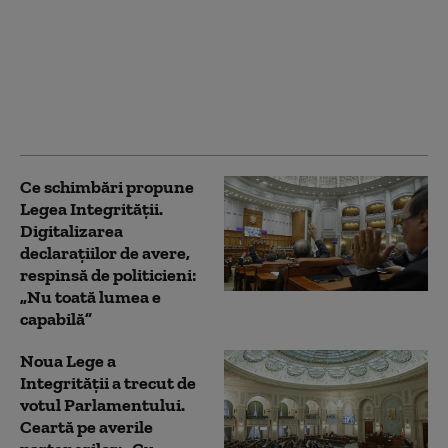
Noua lege a integrității
deschide calea spre
parteneriatul civil.
ACCEPT: Nu poți
impune obligații fără
să oferi și drepturi
Ce schimbări propune
Legea Integrității.
Digitalizarea
declarațiilor de avere,
respinsă de politicieni:
„Nu toată lumea e
capabilă”
Noua Lege a
Integrității a trecut de
votul Parlamentului.
Ceartă pe averile