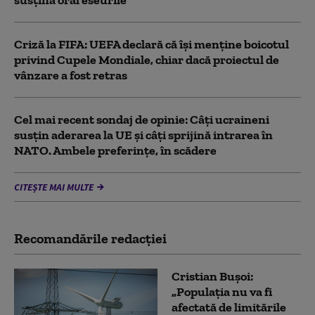
Criză la FIFA: UEFA declară că îşi menţine boicotul
privind Cupele Mondiale, chiar dacă proiectul de
vânzare a fost retras
Cel mai recent sondaj de opinie: Câți ucraineni
susțin aderarea la UE și câți sprijină intrarea în
NATO. Ambele preferințe, în scădere
CITEȘTE MAI MULTE
Recomandările redacţiei
Cristian Bușoi:
„Populația nu va fi
afectată de limitările