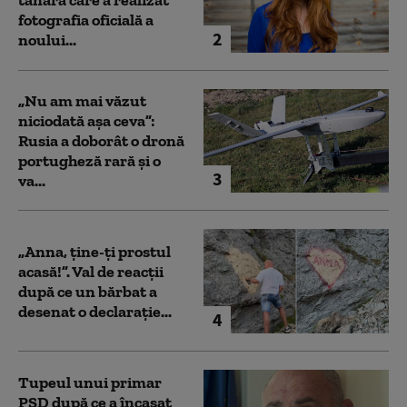
tânăra care a realizat
fotografia oficială a
2
noului...
„Nu am mai văzut
niciodată așa ceva”:
Rusia a doborât o dronă
portugheză rară și o
3
va...
„Anna, ţine-ţi prostul
acasă!”. Val de reacții
după ce un bărbat a
desenat o declarație...
4
Tupeul unui primar
PSD după ce a încasat