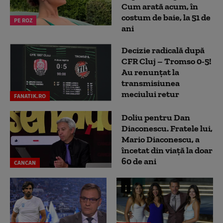
Cum arată acum, în
costum de baie, la 51 de
PE ROZ
ani
Decizie radicală după
CFR Cluj – Tromso 0-5!
Au renunțat la
transmisiunea
meciului retur
FANATIK.RO
Doliu pentru Dan
Diaconescu. Fratele lui,
Mario Diaconescu, a
încetat din viață la doar
60 de ani
CANCAN