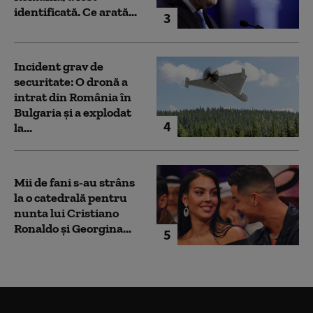
identificată. Ce arată...
3
Incident grav de
securitate: O dronă a
intrat din România în
Bulgaria şi a explodat
4
la...
Mii de fani s-au strâns
la o catedrală pentru
nunta lui Cristiano
Ronaldo şi Georgina...
5