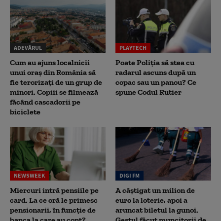
ADEVĂRUL
PLAYTECH
Cum au ajuns localnicii
Poate Poliția să stea cu
unui oraș din România să
radarul ascuns după un
fie terorizați de un grup de
copac sau un panou? Ce
minori. Copiii se filmează
spune Codul Rutier
făcând cascadorii pe
biciclete
NEWSWEEK
DIGI FM
Miercuri intră pensiile pe
A câștigat un milion de
card. La ce oră le primesc
euro la loterie, apoi a
pensionarii, în funcție de
aruncat biletul la gunoi.
banca la care au cont?
Gestul făcut muncitorii de