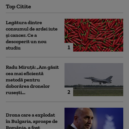
Top Citite
Legătura dintre
consumul de ardei iute
și cancer. Ce a
descoperit un nou
1
studiu
Radu Miruță: „Am găsit
cea mai eficientă
metodă pentru
doborârea dronelor
2
rusești...
Drona care a explodat
în Bulgaria, aproape de
România, a fost