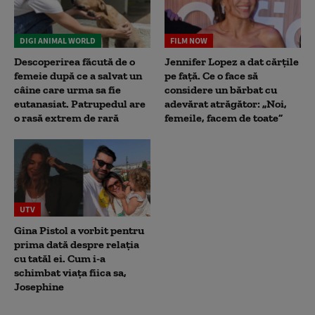
DIGI ANIMAL WORLD
FILM NOW
Descoperirea făcută de o
Jennifer Lopez a dat cărțile
femeie după ce a salvat un
pe față. Ce o face să
câine care urma sa fie
considere un bărbat cu
eutanasiat. Patrupedul are
adevărat atrăgător: „Noi,
o rasă extrem de rară
femeile, facem de toate”
UTV
Gina Pistol a vorbit pentru
prima dată despre relația
cu tatăl ei. Cum i-a
schimbat viața fiica sa,
Josephine