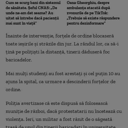
Cum se scurg bani din sistemul
Oana Gheorghiu, despre
de sănătate. Șeful CNAS: „De
ambulanța atacată după
unde ne-am dat seama? Au
zvonurile de pe TikTok:
uitat să întrebe dacă pacienții
„Trebuie să existe răspundere
mai sunt în viață”
pentru dezinformare”
Înainte de intervenție, forțele de ordine blocaseră
toate ieșirile și străzile din jur. La rândul lor, ca să-i
țină pe polițiști la distanță, tinerii dăduseră foc
baricadelor.
Mai mulți studenți au fost arestați și cel puțin 10 au
ajuns la spital, ca urmare a descinderii forțelor de
ordine.
Poliția avertizase că este dispusă să folosească
muniție de război, dacă protestatarii nu încetează cu
violența. Ieri, un militar a fost rănit de o săgeată
trasă de unul din tinerii baricadați în universitate.