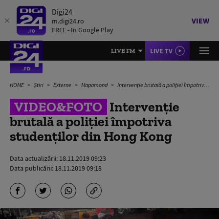
Digi24
VIEW
m.digi24.ro
FREE - In Google Play
LIVE TV
LIVE FM
HOME
Știri
Externe
Mapamond
Intervenție brutală a poliției împotriva studenților din Hong Kong
VIDEO&FOTO
Intervenție
brutală a poliției împotriva
studenților din Hong Kong
Data actualizării:
18.11.2019 09:23
Data publicării:
18.11.2019 09:18