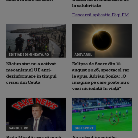
la salubritate
Descarcă aplicația Digi FM
EDITIADEDIMINEATA.RO
ADEVARUL
Niciun stat nu a activat
Eclipsa de Soare din 12
mecanismul UE anti-
august 2026, spectacol rar
dezinformare în timpul
la apus. Adrian Șonka: „O
crizei din Ceuta
imagine pe care poate nu o
vezi niciodată în viață”
GANDUL.RO
DIGI SPORT
Radu Miruţă vrea să pună
Au apărut imaginile: