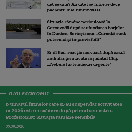
dat seama? Au uitat să întrebe dacă
pacienții mai sunt în viață”
Situația rămâne periculoasă la
Cernavodă după scufundarea barjelor
în Dunăre. Scrioșteanu: „Curenții sunt
puternici și imprevizibili”
Emil Boc, reacție nervoasă după cazul
ambulanței atacate în județul Cluj.
„Trebuie luate măsuri urgente”
DIGI ECONOMIC
Numărul firmelor care și-au suspendat activitatea
în 2026 este în scădere după primul semestru.
Profesionist: Situația rămâne sensibilă
09.08.2026