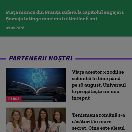
Piața muncii din Franța suferă la capitolul angajări.
Șomajul atinge maximul ultimilor 6 ani
09.08.2026
PARTENERII NOȘTRI
Viața acestor 3 zodii se
schimbă în bine până
pe 16 august. Universul
le pregătește un nou
început
PE ROZ
Tenismena română s-a
căsătorit în mare
secret. Cine este alesul