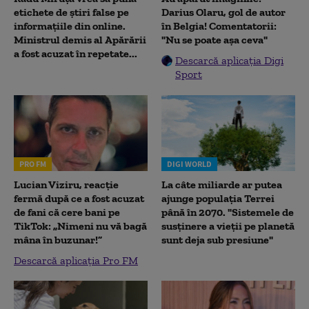
etichete de știri false pe
Darius Olaru, gol de autor
informațiile din online.
în Belgia! Comentatorii:
Ministrul demis al Apărării
"Nu se poate așa ceva"
a fost acuzat în repetate...
Descarcă aplicația Digi
Sport
PRO FM
DIGI WORLD
Lucian Viziru, reacție
La câte miliarde ar putea
fermă după ce a fost acuzat
ajunge populația Terrei
de fani că cere bani pe
până în 2070. "Sistemele de
TikTok: „Nimeni nu vă bagă
susținere a vieții pe planetă
mâna în buzunar!”
sunt deja sub presiune"
Descarcă aplicația Pro FM