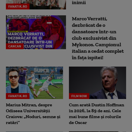
inimii
FANATIK.RO
Marco Verratti,
dezbrăcat de o
dansatoare într-un
club exclusivist din
Mykonos. Campionul
CANCAN
italian a cedat complet
în fața ispitei!
FANATIK.RO
FILM NOW
Marius Mitran, despre
Cum arată Dustin Hoffman
Odiseea Universității
în 2026, la 89 de ani. Cele
Craiova: „Noduri, semne și
mai bune filme și rolurile
ratări”
de Oscar