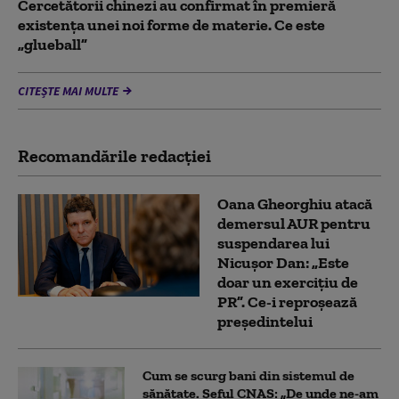
Cercetătorii chinezi au confirmat în premieră
existenţa unei noi forme de materie. Ce este
„glueball”
CITEȘTE MAI MULTE
Recomandările redacţiei
Oana Gheorghiu atacă
demersul AUR pentru
suspendarea lui
Nicușor Dan: „Este
doar un exercițiu de
PR”. Ce-i reproșează
președintelui
Cum se scurg bani din sistemul de
sănătate. Șeful CNAS: „De unde ne-am