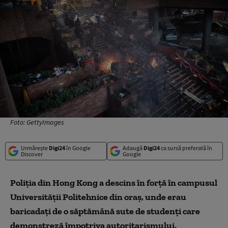
Foto: GettyImages
Urmărește
Digi24
în Google
Adaugă
Digi24
ca sursă preferată în
Discover
Google
Poliția din Hong Kong a descins în forță în campusul
Universității Politehnice din oraș, unde erau
baricadați de o săptămână sute de studenți care
demonstreză împotriva autoritarismului.