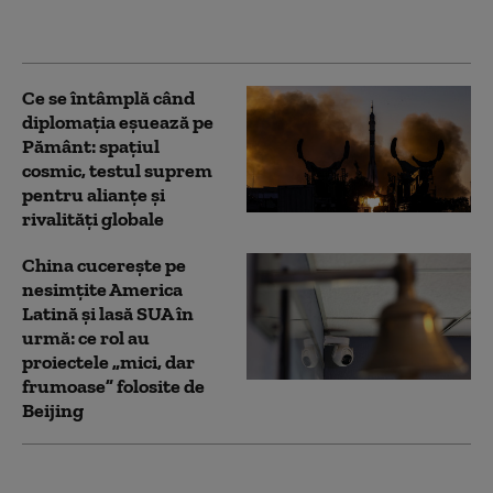
fantomă exploatat de
escroci
Ce se întâmplă când
diplomația eșuează pe
Pământ: spațiul
cosmic, testul suprem
pentru alianțe și
rivalități globale
China cucerește pe
nesimțite America
Latină și lasă SUA în
urmă: ce rol au
proiectele „mici, dar
frumoase” folosite de
Beijing
Taifunul Dolphin