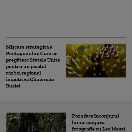
lovește China: peste un
milion de oameni au
fost evacuați, iar sute
de zboruri au fost
anulate
Mișcare strategică a
Pentagonului. Cum se
pregătesc Statele Unite
pentru un posibil
război regional
împotriva Chinei sau
Rusiei
Poza face înconjurul
lumii: singura
fotografie cu Leo Messi