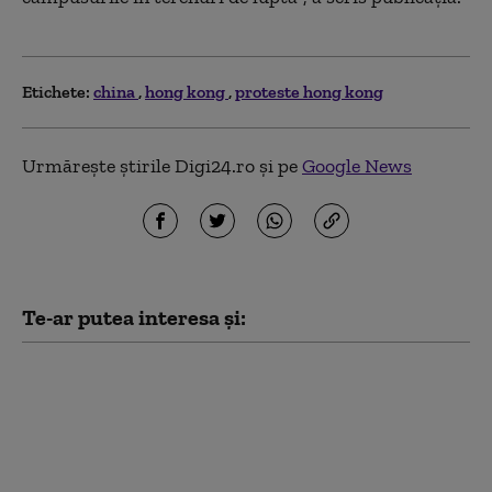
Etichete:
china
hong kong
proteste hong kong
Urmărește știrile Digi24.ro și pe
Google News
Te-ar putea interesa și:
Stațiunea de lux care a
devenit o „insulă
blestemată”: Cum a
ajuns „paradisul”
Forest City un oraș