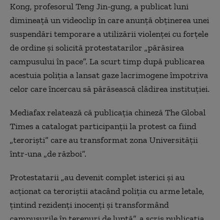
Kong, profesorul Teng Jin-gung, a publicat luni
dimineață un videoclip în care anunță obținerea unei
suspendări temporare a utilizării violenței cu forțele
de ordine și solicită protestatarilor „părăsirea
campusului în pace”. La scurt timp după publicarea
acestuia poliția a lansat gaze lacrimogene împotriva
celor care încercau să părăsească clădirea instituției.
Mediafax relatează că publicația chineză The Global
Times a catalogat participanții la protest ca fiind
„teroriști” care au transformat zona Universității
într-una „de război”.
Protestatarii „au devenit complet isterici și au
acționat ca teroriștii atacând poliția cu arme letale,
țintind rezidenți inocenți și transformând
campusurile în terenuri de luptă”, a scris publicația.