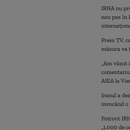
IRNA nu pre
nou pas în
internaţion
Press TV, ca
măsura va f
„
Am văzut i
comentariu 
AIEA la Vie
Iranul
a dez
invocând o i
Potrivit IR
„
1.000 de c