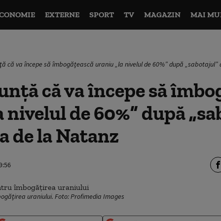
CONOMIE
EXTERNE
SPORT
TV
MAGAZIN
MAI MU
ţă că va începe să îmbogăţească uraniu „la nivelul de 60%” după „sabotajul” 
unţă că va începe să îmbo
a nivelul de 60%” după „sa
na de la Natanz
9:56
mbogăţirea uraniului. Foto: Profimedia Images