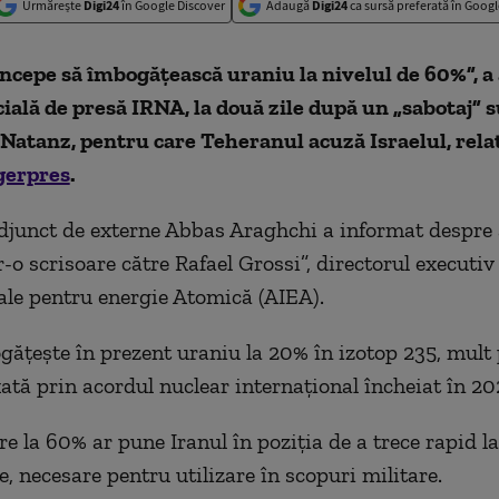
Urmărește
Digi24
în Google Discover
Adaugă
Digi24
ca sursă preferată în Googl
începe să îmbogăţească uraniu la nivelul de 60%”, 
cială de presă IRNA, la două zile după un „sabotaj” s
 Natanz, pentru care Teheranul acuză Israelul, rela
gerpres
.
djunct de externe Abbas Araghchi a informat despre
r-o scrisoare către Rafael Grossi”, directorul executiv
ale pentru energie Atomică (AIEA).
găţeşte în prezent uraniu la 20% în izotop 235, mult 
xată prin acordul nuclear internaţional încheiat în 20
e la 60% ar pune Iranul în poziţia de a trece rapid la
, necesare pentru utilizare în scopuri militare.