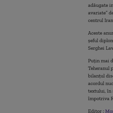
adăugate ins
avariate
”
de
centrul Iran
Aceste anun
şeful diplo
Serghei Lav
Puţin mai d
Teheranul p
bilanţul dis
acordul nuc
textului, î
împotriva R
Editor :
Mon