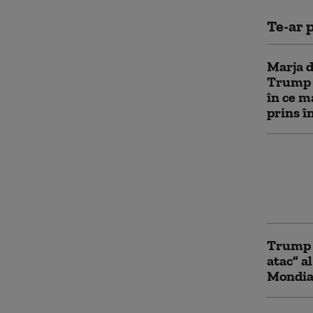
Te-ar p
Marja d
Trump î
în ce m
prins î
„O peri
Bătrânu
din Ucra
migraț
Trump s
atac” a
Mondial