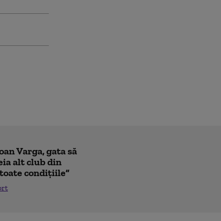
Ioan Varga, gata să
ia alt club din
toate condițiile”
ort