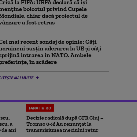
Criză la FIFA: UEFA declară că îşi
menţine boicotul privind Cupele
Mondiale, chiar dacă proiectul de
vânzare a fost retras
Cel mai recent sondaj de opinie: Câți
ucraineni susțin aderarea la UE și câți
sprijină intrarea în NATO. Ambele
preferințe, în scădere
CITEȘTE MAI MULTE
FANATIK.RO
scu.
Decizie radicală după CFR Cluj –
scu, a
Tromso 0-5! Au renunțat la
0 de ani
transmisiunea meciului retur