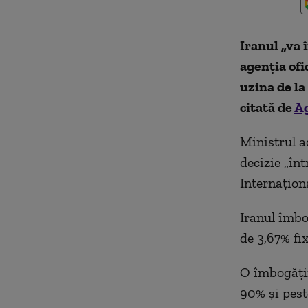
Iranul „va 
agenţia ofi
uzina de la
citată de
A
Ministrul a
decizie „înt
Internaţion
Iranul îmbo
de 3,67% fi
O îmbogăţir
90% şi peste