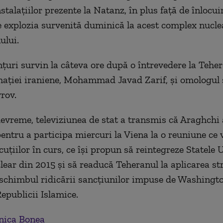
talaţiilor prezente la Natanz, în plus faţă de înlocui
 explozia survenită duminică la acest complex nucle
ului.
ţuri survin la câteva ore după o întrevedere la Teher
maţiei iraniene, Mohammad Javad Zarif, şi omologul 
rov.
evreme, televiziunea de stat a transmis că Araghchi 
entru a participa miercuri la Viena la o reuniune ce 
cuţiilor în curs, ce îşi propun să reintegreze Statele 
lear din 2015 şi să readucă Teheranul la aplicarea str
n schimbul ridicării sancţiunilor impuse de Washingt
epublicii Islamice.
ica Bonea