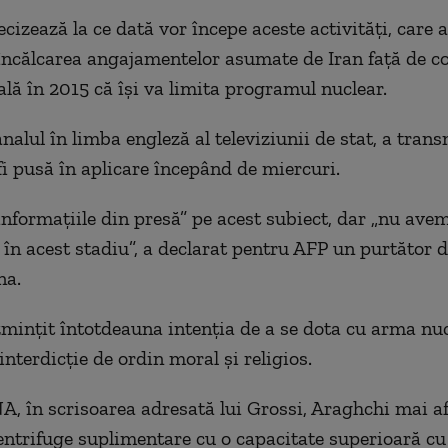
cizează la ce dată vor începe aceste activităţi, care
 încălcarea angajamentelor asumate de
Iran
faţă de c
ală în 2015 că îşi va limita programul nuclear.
nalul în limba engleză al televiziunii de stat, a tran
i pusă în aplicare începând de miercuri.
nformaţiile din presă
”
pe acest subiect, dar
„
nu avem
în acest stadiu
”
, a declarat pentru AFP un purtător d
na.
minţit întotdeauna intenţia de a se dota cu arma nuc
nterdicţie de ordin moral şi religios.
NA, în scrisoarea adresată lui Grossi, Araghchi mai a
entrifuge suplimentare cu o capacitate superioară cu