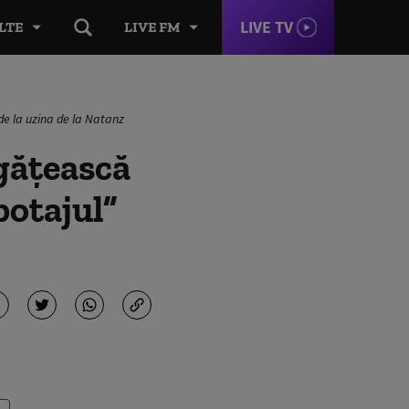
LIVE TV
LTE
LIVE FM
de la uzina de la Natanz
găţească
botajul”