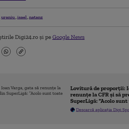
uraniu
isael
natanz
tirile Digi24.ro și pe
Google News
Lovitură de proporții: 
renunțe la CFR și să pre
SuperLigă: ”Acolo sunt 
Descarcă aplicația Digi Sp