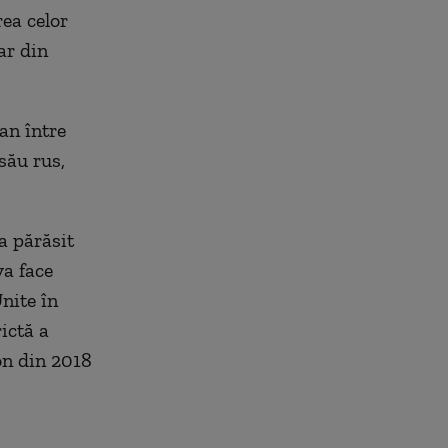
rea celor
ar din
an între
său rus,
a părăsit
va face
Unite în
ictă a
on din 2018