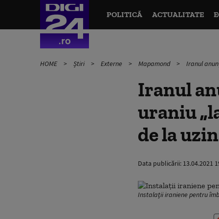
POLITICĂ
ACTUALITATE
E
HOME
Știri
Externe
Mapamond
Iranul anun
Iranul an
uraniu „l
de la uzi
Data publicării:
13.04.2021 1
Instalaţii iraniene pentru î