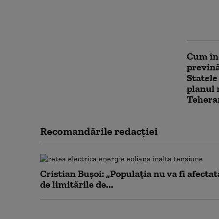
Preşedi
întâln
e „foar
Cum înc
prevină
Statele
planul 
Teheran
Recomandările redacţiei
Cristian Bușoi: „Populația nu va fi afectat
de limitările de...