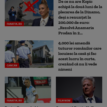
De ce nu are Kopic
echipă la două luni de la
plecarea de la Dinamo,
deși a renunțat la
200.000 de euro:
FANATIK.RO
„Rezolvă Anamaria
Prodan în 2...
4.000 lei amendă
tuturor românilor care
locuiesc la casă și fac
acest lucru în curte,
crezând că nu îi vede
CANCAN
nimeni
FANATIK.RO
FILM NOW