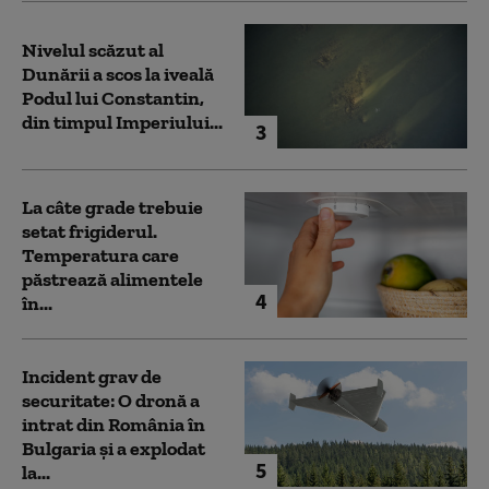
Nivelul scăzut al
Dunării a scos la iveală
Podul lui Constantin,
din timpul Imperiului...
3
La câte grade trebuie
setat frigiderul.
Temperatura care
păstrează alimentele
4
în...
Incident grav de
securitate: O dronă a
intrat din România în
Bulgaria şi a explodat
5
la...