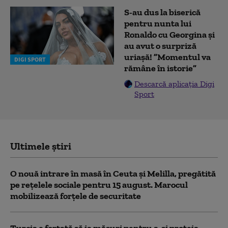
S-au dus la biserică
pentru nunta lui
Ronaldo cu Georgina și
au avut o surpriză
uriașă! ”Momentul va
DIGI SPORT
rămâne în istorie”
Descarcă aplicația Digi
Sport
Ultimele știri
O nouă intrare în masă în Ceuta și Melilla, pregătită
pe rețelele sociale pentru 15 august. Marocul
mobilizează forțele de securitate
Turcia e forțată să ia măsuri pentru a-și proteja