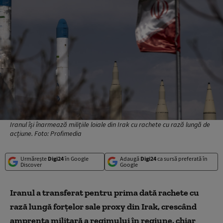
Iranul își înarmează milițiile loiale din Irak cu rachete cu rază lungă de
acțiune. Foto: Profimedia
Urmărește
Digi24
în Google
Adaugă
Digi24
ca sursă preferată în
Discover
Google
Iranul a transferat pentru prima dată rachete cu
rază lungă forțelor sale proxy din Irak, crescând
amprenta militară a regimului în regiune, chiar