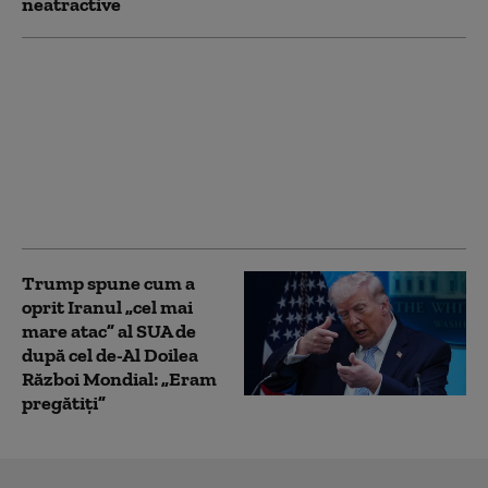
neatractive
„O perioadă dificilă
pentru Europa”.
Bătrânul continent,
afectat de războaiele
din Ucraina și Iran,
incendii forestiere și
migrație
Trump spune cum a
oprit Iranul „cel mai
mare atac” al SUA de
după cel de-Al Doilea
Război Mondial: „Eram
pregătiți”