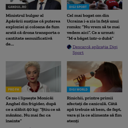
GANDUL.RO
DIGI SPORT
Ministrul bulgar al
Cel mai bogat om din
Apărării susține că puterea
Ucraina i-a zis în față unui
exploziei și coloana de fum
român: ”Nu vrem să te mai
arată că drona transporta o
vedem aici”. Ce a urmat:
cantitate semnificativă
”M-a băgat într-o dubă”
de...
Descarcă aplicația Digi
Sport
PRO FM
DIGI WORLD
Ce nu-i lipsește Monicăi
Rinichii, printre primii
Anghel din frigider, după
afectați de caniculă. Câtă
ce a slăbit 40 kg: “Știu ce să
apă trebuie să bem, de fapt,
mănânc. Nu mai fac ca
vara și la ce alimente să fim
înainte”
atenți