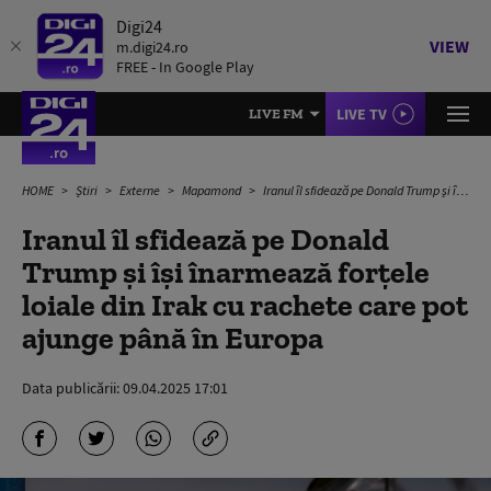
Digi24
VIEW
m.digi24.ro
FREE - In Google Play
LIVE TV
LIVE FM
HOME
Știri
Externe
Mapamond
Iranul îl sfidează pe Donald Trump și își înarmează forțele loiale din Irak cu rachete care pot ajunge până în Europa
Iranul îl sfidează pe Donald
Trump și își înarmează forțele
loiale din Irak cu rachete care pot
ajunge până în Europa
Data publicării:
09.04.2025 17:01