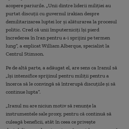
acopere pariurile.
„
Unii dintre liderii miliției au
purtat discuții cu guvernul irakian despre
demilitarizarea luptei lor și alăturarea la procesul
politic. Cred că unii împuterniciți își pierd
încrederea în Iran pentru a-i sprijini pe termen
lung”, a explicat William Alberque,
specialist
la
Centrul Stimson.
Pe de altă parte, a adăugat el, are sens ca Iranul să
„
î
și intensifice sprijinul pentru miliții pentru a
încerca să le convingă să întrerupă discuțiile și să
continue lupta”.
„Iranul nu are niciun motiv să renunțe la
instrument
ele sale
proxy,
pentru că
continuă să
culeagă beneficii, atât în ​​ceea ce privește