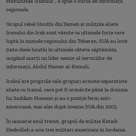
stabilitatea Irakului
”
, a spus o sursă de informații
regionale.
Grupul rebel Houthi din Yemen și milițiile aliate
Iranului din Irak sunt văzute ca ultimele forțe care
luptă în numele regimului din Teheran. SUA au lovit
ținte cheie houthi în ultimele câteva săptămâni,
ucigând marți un lider senior al serviciilor de
informații, Abdul Nasser al-Kamali.
Irakul are propriile sale grupuri armate separatiste
aliate cu Iranul, care pot fi urmărite până la domnia
lui Saddam Hussein și au o poziție ferm anti-
americană, mai ales după invazia SUA din 2003.
În ianuarie anul trecut, grupul de miliție Kataib
Hezbollah a ucis trei militari americani în Iordania.