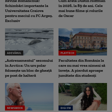
Revine Romanchuk!
Cum arată Dustin Hoffman
Schimbări importante la
în 2026, la 89 de ani. Cele
Universitatea Craiova
mai bune filme și rolurile
pentru meciul cu FC Argeş.
de Oscar
Exclusiv
ADEVĂRUL
PLAYTECH
„Antrenamentul” sezonului
Facultatea din România la
în Arctica: Un urs polar
care nu mai vrea nimeni să
folosește un bloc de gheață
înveţe. A pierdut aproape
pe post de halteră
jumătate din studenţi
NEWSWEEK
DIGI FM