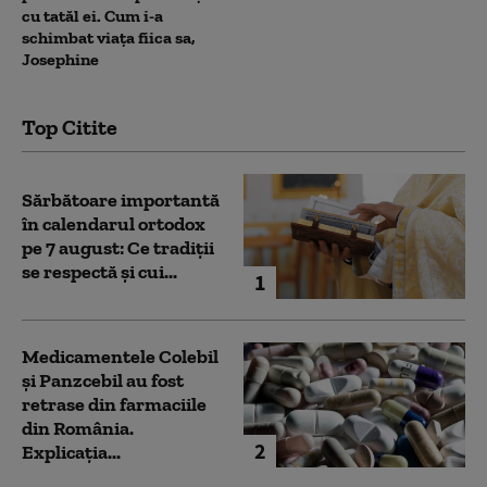
cu tatăl ei. Cum i-a
schimbat viața fiica sa,
Josephine
Top Citite
Sărbătoare importantă
în calendarul ortodox
pe 7 august: Ce tradiții
se respectă și cui...
1
Medicamentele Colebil
și Panzcebil au fost
retrase din farmaciile
din România.
2
Explicația...