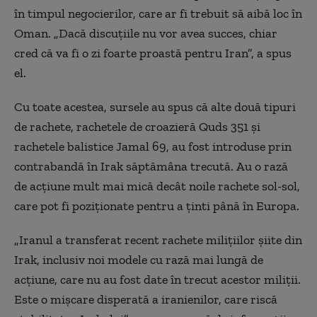
în timpul negocierilor, care ar fi trebuit să aibă loc în
Oman. „Dacă discuțiile nu vor avea succes, chiar
cred că va fi o zi foarte proastă pentru Iran”, a spus
el.
Cu toate acestea, sursele au spus că alte două tipuri
de rachete, rachetele de croazieră Quds 351 și
rachetele balistice Jamal 69, au fost introduse
prin
contrabandă în Irak săptămâna trecută.
A
u o rază
de acțiune mult mai mică decât noile rachete sol-sol,
care pot fi poziționate pentru a ținti până în Europa.
„Iranul a transferat recent rachete milițiilor șiite din
Irak, inclusiv noi modele cu rază mai lungă de
acțiune, care nu au fost date în trecut acestor miliții.
Este o mișcare disperată a iranienilor, care riscă