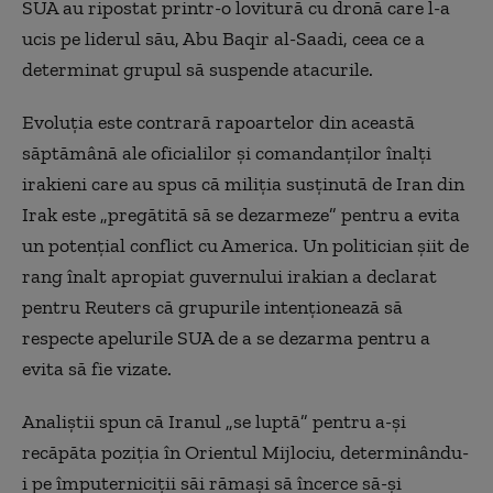
SUA au ripostat printr-o lovitură cu dronă care l-a
ucis pe liderul său, Abu Baqir al-Saadi, ceea ce a
determinat grupul să suspende atacurile.
Evoluția este contrară rapoartelor din această
săptămână ale oficialilor și comandanților înalți
irakieni care au spus că miliția susținută de Iran din
Irak este „pregătită să se dezarmeze” pentru a evita
un potențial conflict cu America. Un politician șiit de
rang înalt apropiat guvernului irakian a declarat
pentru Reuters că grupurile intenționează să
respecte apelurile SUA de a se dezarma pentru a
evita să fie vizate.
Analiştii spun că Iranul „se lupt
ă
” pentru a-şi
recăpăta poziţia în Orientul Mijlociu, determinându-
i pe împuterniciţii săi rămaşi să încerce să-şi