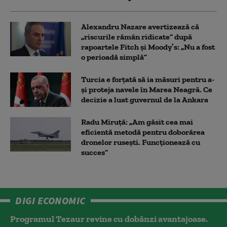
Alexandru Nazare avertizează că
„riscurile rămân ridicate” după
rapoartele Fitch și Moody’s: „Nu a fost
o perioadă simplă”
Turcia e forțată să ia măsuri pentru a-
și proteja navele în Marea Neagră. Ce
decizie a luat guvernul de la Ankara
Radu Miruță: „Am găsit cea mai
eficientă metodă pentru doborârea
dronelor rusești. Funcționează cu
succes”
DIGI ECONOMIC
Programul Tezaur revine cu dobânzi avantajoase.