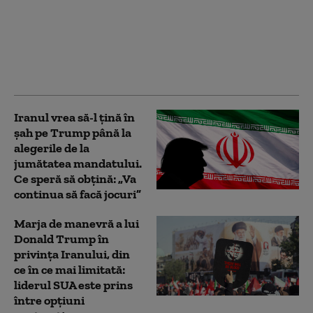
Iranul pune o condiție
Statelor Unite pentru
deblocarea Strâmtorii
Ormuz
Iranul vrea să-l țină în
șah pe Trump până la
alegerile de la
jumătatea mandatului.
Ce speră să obțină: „Va
continua să facă jocuri”
Marja de manevră a lui
Donald Trump în
privința Iranului, din
ce în ce mai limitată:
liderul SUA este prins
între opțiuni