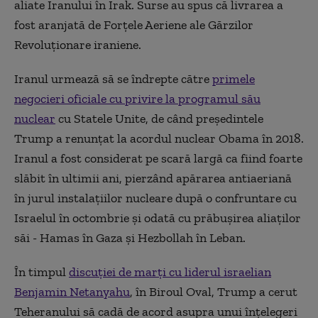
aliate Iranului în Irak. Surse au spus că livrarea a
fost aranjată de Forțele Aeriene
ale
Gărzilor
Revoluționare iraniene.
Iranul urmează să se îndrepte către
primele
negocieri oficiale cu privire la programul său
nuclear
cu Statele Unite, de când președintele
Trump a renunțat la acordul nuclear Obama în 2018.
Iranul a fost considerat pe scară largă ca fiind foarte
slăbit în ultimii ani, pierzând apărarea antiaeriană
în jurul
instalațiilor
nucleare după o confruntare cu
Israel
ul
în octombrie și odată cu
prăbușirea aliaților
săi - Hamas în Gaza și Hezbollah în Leban.
În timpul
discuției de marți cu liderul israelian
Benjamin
Netanyahu
, în Biroul Oval, Trump a cerut
Teheranului să cadă de acord asupra unui
înțelegeri