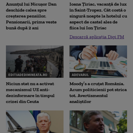
Anunțul lui Nicușor Dan
Ioana Țiriac, vacanță de lux
deschide calea spre
în Saint-Tropez. Cât costă o
creșterea pensiilor.
singură noapte la hotelul cu
Pensionarii, prima veste
aspect de castel ales de
bună după 2 ani
fiica lui Ion Țiriac
Descarcă aplicația Digi FM
EDITIADEDIMINEATA.RO
ADEVARUL
Niciun stat nu a activat
Moody’s a cruțat România.
mecanismul UE anti-
Acum politicienii pot strica
dezinformare în timpul
tot. Avertismentul
crizei din Ceuta
analiștilor