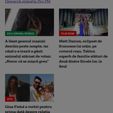
Descarcă aplicația Pro FM
DIGI ANIMAL WORLD
FILM NOW
A lăsat geamul mașinii
Matt Damon, eclipsat de
deschis peste noapte, iar
frumoasa lui soție, pe
când s-a trezit a găsit
covorul roșu. Tablou
animalul atârnat de volan:
superb de familie alături de
„Noroc că se mișcă greu”
două dintre fiicele lor, la
Seul
UTV
Gina Pistol a vorbit pentru
prima dată despre relația