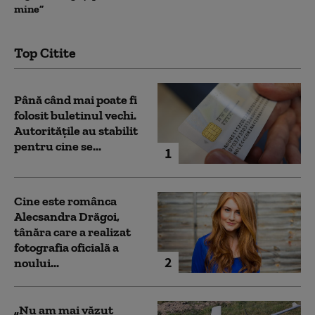
mine”
Top Citite
Până când mai poate fi
folosit buletinul vechi.
Autoritățile au stabilit
pentru cine se...
1
Cine este românca
Alecsandra Drăgoi,
tânăra care a realizat
fotografia oficială a
2
noului...
„Nu am mai văzut