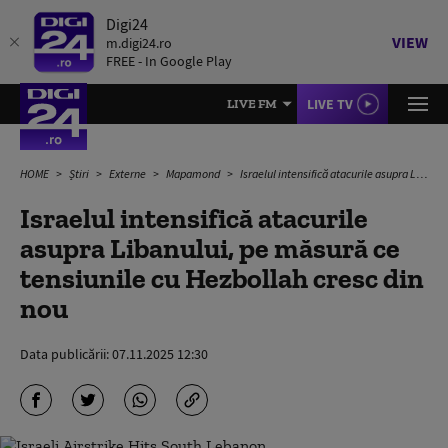
Digi24
VIEW
m.digi24.ro
FREE - In Google Play
LIVE TV
LIVE FM
HOME
Știri
Externe
Mapamond
Israelul intensifică atacurile asupra Libanului, pe măsură ce tensiunile cu Hezbollah cresc din nou
Israelul intensifică atacurile
asupra Libanului, pe măsură ce
tensiunile cu Hezbollah cresc din
nou
Data publicării:
07.11.2025 12:30