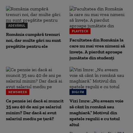
ADEVĂRUL
PLAYTECH
România cumpără trenuri
Facultatea din România la
noi, dar multe gări nu sunt
care nu mai vrea nimeni să
pregătite pentru ele
înveţe. A pierdut aproape
jumătate din studenţi
NEWSWEEK
DIGI FM
Ce pensie iei dacă ai muncit
Vizi Imre: „Nu aveam voie
35 sau 40 de ani pe salariul
să cânt în română sau
minim? Dar dacă ai avut
maghiară.” Motivul din
salariul mediu pe țară?
spatele regulii e cu totul
altul