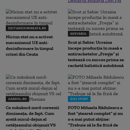
Descarcă aplicația Digi FM
EDITIADEDIMINEATA.RO
ADEVARUL
Niciun stat nu a activat
Scut și Sabie: Ucraina
mecanismul UE anti-
începe producția în masă a
dezinformare în timpul
antirachetelor „Freyja” și
crizei din Ceuta
testează cu succes prima sa
rachetă balistică autohtonă
GANDUL.RO
DIGI SPORT
Ce mănâncă nord-coreenii
FOTO Mihaela Rădulescu a
dimineața, de fapt. Cum
fost ”ștearsă complet” și nu
arată micul-dejun al
s-a mai putut abține:
cetățeanului obișnuit VS
”Trebuie să le fie frică de