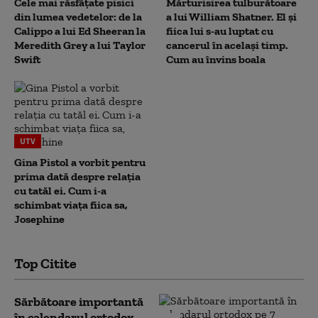
Cele mai răsfățate pisici
Mărturisirea tulburătoare
din lumea vedetelor: de la
a lui William Shatner. El și
Calippo a lui Ed Sheeran la
fiica lui s-au luptat cu
Meredith Grey a lui Taylor
cancerul în același timp.
Swift
Cum au învins boala
UTV
Gina Pistol a vorbit pentru
prima dată despre relația
cu tatăl ei. Cum i-a
schimbat viața fiica sa,
Josephine
Top Citite
Sărbătoare importantă
în calendarul ortodox