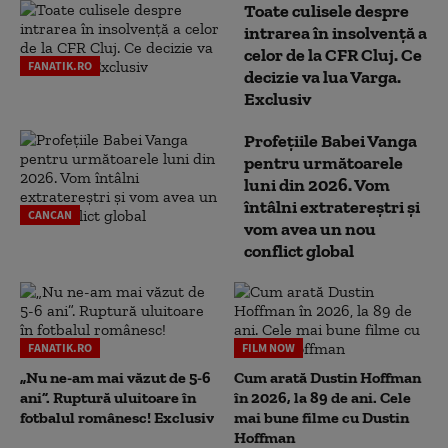
Toate culisele despre
intrarea în insolvență a
celor de la CFR Cluj. Ce
FANATIK.RO
decizie va lua Varga.
Exclusiv
Profețiile Babei Vanga
pentru următoarele
luni din 2026. Vom
întâlni extratereștri și
CANCAN
vom avea un nou
conflict global
FANATIK.RO
FILM NOW
„Nu ne-am mai văzut de 5-6
Cum arată Dustin Hoffman
ani”. Ruptură uluitoare în
în 2026, la 89 de ani. Cele
fotbalul românesc! Exclusiv
mai bune filme cu Dustin
Hoffman