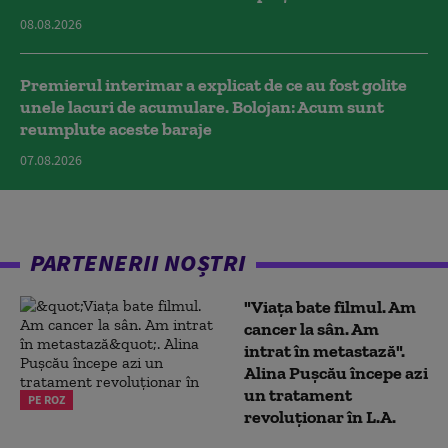
08.08.2026
Premierul interimar a explicat de ce au fost golite
unele lacuri de acumulare. Bolojan: Acum sunt
reumplute aceste baraje
07.08.2026
PARTENERII NOȘTRI
"Viața bate filmul. Am
cancer la sân. Am
intrat în metastază".
Alina Pușcău începe azi
un tratament
PE ROZ
revoluționar în L.A.