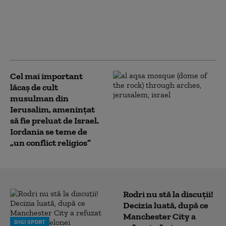
că Israelul nu a
acceptat proiectul lui
Trump pentru Gaza:
„Nu este planul
nostru”
Cel mai important
lăcaş de cult
musulman din
Ierusalim, amenințat
să fie preluat de Israel.
Iordania se teme de
„un conflict religios”
Rodri nu stă la discuții!
Decizia luată, după ce
Manchester City a
DIGI SPORT