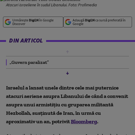
Atacuri israeliene în sudul Libanului. Foto: Profimedia
Urmărește
Digi24
în Google
Adaugă
Digi24
ca sursă preferată în
Discover
Google
DIN ARTICOL
„Guvern paralizat”
Israelul a lansat unele dintre cele mai puternice
atacuri aeriene asupra Libanului de când a convenit
asupra unui armistițiu cu gruparea militantă
Hezbollah, susținută de Iran, în urmă cu
aproximativ un an,
potrivit
Bloomberg
.