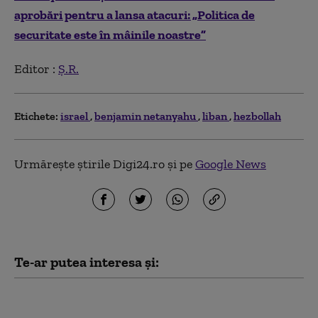
aprobări pentru a lansa atacuri: „Politica de
securitate este în mâinile noastre”
Editor :
Ș.R.
Etichete:
israel
benjamin netanyahu
liban
hezbollah
Urmărește știrile Digi24.ro și pe
Google News
Te-ar putea interesa și:
„Consiliul pentru Pace”
al lui Trump a elaborat