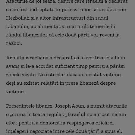
Atacurile de joi seară, despre care Israelul a declarat
că au fost îndreptate împotriva unor situri de arme
Hezbollah și a altor infrastructuri din sudul
Libanului, au alimentat și mai mult temerile în
rândul libanezilor că cele două părți vor reveni la
război.
Armata israeliană a declarat că a avertizat civilii în
avans și le-a acordat suficient timp pentru a părăsi
zonele vizate. Nu este clar dacă au existat victime,
deși au existat relatări în presa libaneză despre
victime.
Președintele libanez, Joseph Aoun, a numit atacurile
o „crimă în toată regula”. „Israelul nu a
irosit
niciun
efort pentru a demonstra respingerea oricărei
înțelegeri negociate între cele două țări”, a spus el.