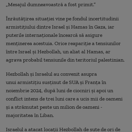
„Mesajul dumneavoastră a fost primit.”
Înrăutățirea situației vine pe fondul incertitudinii
armistițiului dintre Israel și Hamas în Gaza, iar
puterile internaționale încearcă să asigure
menținerea acestuia. Orice reapariție
a tensiunilor
între Israel și Hezbollah, un aliat al Hamas, ar
agrava probabil tensiunile din teritoriul palestinian.
Hezbollah și Israelul au convenit asupra
unui armistițiu susținut de SUA și Franța în
noiembrie 2024, după luni de ciocniri și apoi un
conflict intens de trei luni care a ucis mii de oameni
și a strămutat peste un milion de oameni -
majoritatea în Liban.
Israelul a atacat
locații
Hezbollah de sute de ori de