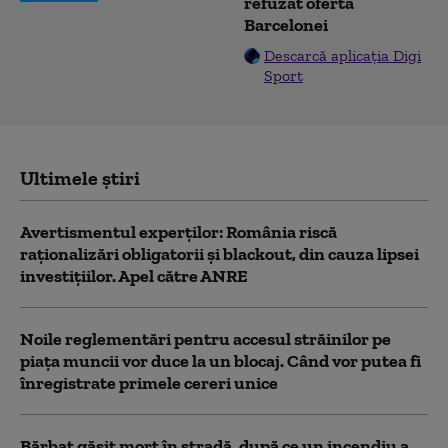
refuzat oferta
Barcelonei
Descarcă aplicația Digi
Sport
Ultimele știri
Avertismentul experților: România riscă
raționalizări obligatorii și blackout, din cauza lipsei
investițiilor. Apel către ANRE
Noile reglementări pentru accesul străinilor pe
piaţa muncii vor duce la un blocaj. Când vor putea fi
înregistrate primele cereri unice
Bărbat găsit mort în stradă, după ce un incendiu a