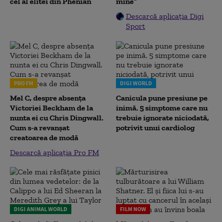
cel al elitei din Phenian
mine”
Descarcă aplicația Digi
Sport
PRO FM
DIGI WORLD
Mel C, despre absența
Canicula pune presiune pe
Victoriei Beckham de la
inimă. 5 simptome care nu
nunta ei cu Chris Dingwall.
trebuie ignorate niciodată,
Cum s-a revanșat
potrivit unui cardiolog
creatoarea de modă
Descarcă aplicația Pro FM
DIGI ANIMAL WORLD
FILM NOW