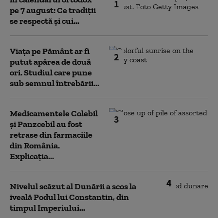
1
pe 7 august: Ce tradiții
se respectă și cui...
Viața pe Pământ ar fi
2
putut apărea de două
ori. Studiul care pune
sub semnul întrebării...
Medicamentele Colebil
3
și Panzcebil au fost
retrase din farmaciile
din România.
Explicația...
4
Nivelul scăzut al Dunării a scos la
iveală Podul lui Constantin, din
timpul Imperiului...