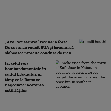
un plan pentru Fâșia
Gaza, dar
bombardamentele
israeliene s-au
intensificat
„Axa Rezistenței” revine în forță.
De ce nu au reușit SUA și Israelul să
slăbească rețeaua condusă de Iran
Israelul reia
bombardamentele în
sudul Libanului, în
timp ce la Roma se
negociază încetarea
ostilităților
Netanyahu confirmă