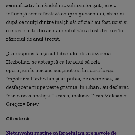
semnificativ în rândul musulmanilor șiiți, are o
influență semnificativă asupra guvernului, chiar și
după ce mulți dintre înalții săi oficiali au fost uciși și
o mare parte din armamentul său a fost distrus în
războiul de anul trecut.
„Ca răspuns la eșecul Libanului de a dezarma
Hezbollah, se așteaptă ca Israelul să reia
operațiunile aeriene susținute și la scară largă
împotriva Hezbollah și ar putea, de asemenea, să
desfășoare trupe peste graniță, în Liban”, au declarat
într-o notă analiști Eurasia, inclusiv Firas Maksad și
Gregory Brew.
Citește și:
Netanyahu susține că Israelul nu are nevoie de