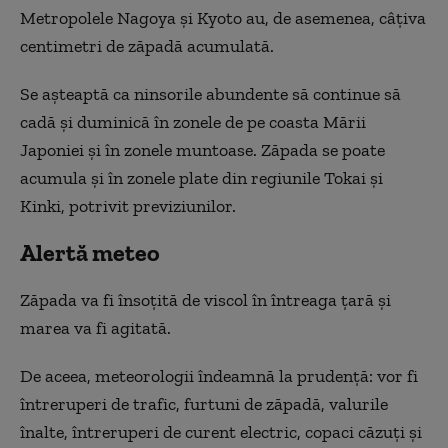
Metropolele Nagoya şi Kyoto au, de asemenea, câţiva
centimetri de zăpadă acumulată.
Se aşteaptă ca ninsorile abundente să continue să
cadă şi duminică în zonele de pe coasta Mării
Japoniei şi în zonele muntoase. Zăpada se poate
acumula şi în zonele plate din regiunile Tokai şi
Kinki, potrivit previziunilor.
Alertă meteo
Zăpada va fi însoţită de viscol în întreaga ţară şi
marea va fi agitată.
De aceea, meteorologii îndeamnă la prudenţă: vor fi
întreruperi de trafic, furtuni de zăpadă, valurile
înalte, întreruperi de curent electric, copaci căzuţi şi