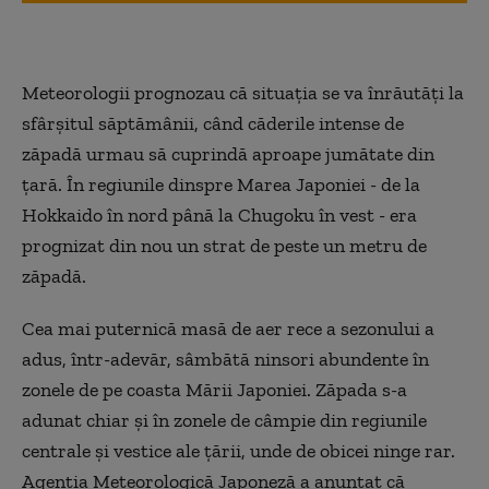
Meteorologii prognozau că situaţia se va înrăutăţi la
sfârşitul săptămânii, când căderile intense de
zăpadă urmau să cuprindă aproape jumătate din
ţară. În regiunile dinspre Marea Japoniei - de la
Hokkaido în nord până la Chugoku în vest - era
prognizat din nou un strat de peste un metru de
zăpadă.
Cea mai puternică masă de aer rece a sezonului a
adus, într-adevăr, sâmbătă ninsori abundente în
zonele de pe coasta Mării Japoniei. Zăpada s-a
adunat chiar şi în zonele de câmpie din regiunile
centrale şi vestice ale ţării, unde de obicei ninge rar.
Agenţia Meteorologică Japoneză a anunţat că