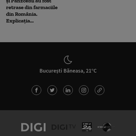
și Panzcebil au fost
retrase din farmaciile
din România.
Explicația...
București Băneasa, 21°C