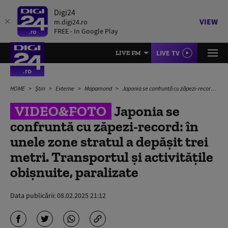
Digi24
VIEW
m.digi24.ro
FREE - In Google Play
LIVE TV
LIVE FM
HOME
Știri
Externe
Mapamond
Japonia se confruntă cu zăpezi-record: în unele zone stratul a depășit trei metri. Transportul și activitățile obișnuite, paralizate
VIDEO&FOTO
Japonia se
confruntă cu zăpezi-record: în
unele zone stratul a depășit trei
metri. Transportul și activitățile
obișnuite, paralizate
Data publicării:
08.02.2025 21:12