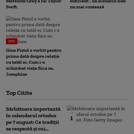
Meredith Grey a lui Taylor
suficient”, un scenariu slab
Swift
nu mai contează
UTV
Gina Pistol a vorbit pentru
prima dată despre relația
cu tatăl ei. Cum i-a
schimbat viața fiica sa,
Josephine
Top Citite
Sărbătoare importantă
în calendarul ortodox
1
pe 7 august: Ce tradiții
se respectă și cui...