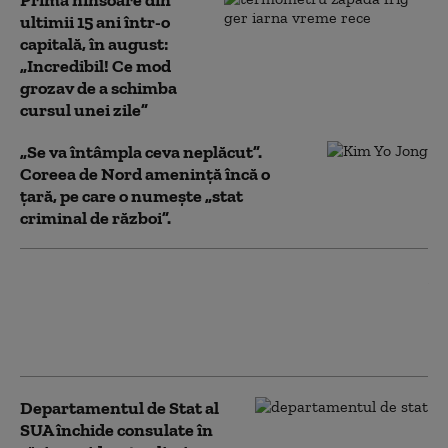
Prima ninsoare din
ultimii 15 ani într-o
capitală, în august:
„Incredibil! Ce mod
grozav de a schimba
cursul unei zile”
„Se va întâmpla ceva neplăcut”.
Coreea de Nord amenință încă o
țară, pe care o numește „stat
criminal de război”.
Record absolut de
temperatură în Austria:
40,8°C. „Vremea aceasta este
un dezastru”
Departamentul de Stat al
SUA închide consulate în