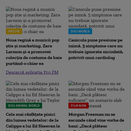
PRO FM
DIGI WORLD
Noua regină a muzicii pop
Canicula pune presiune pe
știe și marketing. Zara
inimă. 5 simptome care nu
Larsson și-a promovat
trebuie ignorate niciodată,
colecția de costume de baie
potrivit unui cardiolog
purtând-o chiar ea
Descarcă aplicația Pro FM
DIGI ANIMAL WORLD
FILM NOW
Cele mai răsfățate pisici
Morgan Freeman nu se
din lumea vedetelor: de la
ascunde când vine vorba de
Calippo a lui Ed Sheeran la
bani: „Dacă plătesc