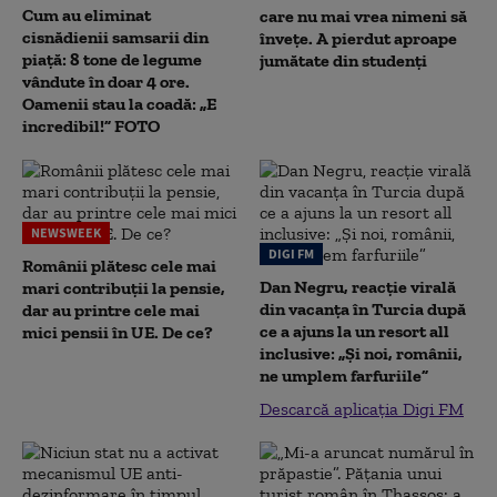
Cum au eliminat
care nu mai vrea nimeni să
cisnădienii samsarii din
înveţe. A pierdut aproape
piață: 8 tone de legume
jumătate din studenţi
vândute în doar 4 ore.
Oamenii stau la coadă: „E
incredibil!” FOTO
NEWSWEEK
DIGI FM
Românii plătesc cele mai
Dan Negru, reacție virală
mari contribuții la pensie,
din vacanța în Turcia după
dar au printre cele mai
ce a ajuns la un resort all
mici pensii în UE. De ce?
inclusive: „Și noi, românii,
ne umplem farfuriile”
Descarcă aplicația Digi FM