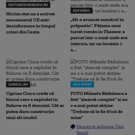
EDITIADEDIMINEATA.RO
ADEVARUL
Niciun stat nu a activat
„Mi-a aruncat numărul în
mecanismul UE anti-
prăpastie”. Pățania unui
dezinformare în timpul
turist român în Thassos: a
crizei din Ceuta
parcat într-o zonă unde era
interzis, iar un localnic i-
a...
GANDUL.RO
DIGI SPORT
Ciprian Ciucu crede că
FOTO Mihaela Rădulescu a
blocul care a explodat în
fost ”ștearsă complet” și nu
Rahova va fi demolat. Cât ar
s-a mai putut abține:
putea dura construcția
”Trebuie să le fie frică de
unui alt imobil
mine”
Descarcă aplicația Digi
Sport