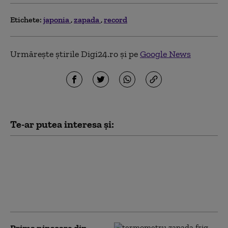
Etichete:
japonia
zapada
record
Urmărește știrile Digi24.ro și pe
Google News
Te-ar putea interesa și:
Japonia, în alertă din
cauza taifunului
Dolphin. Peste 5.000 de
persoane au primit
ordin de evacuare