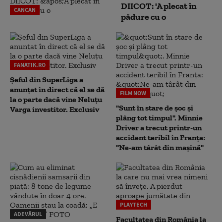
DIICOT: 'A plecat în
CANCAN
pădure cu o
FANATIK.RO
Șeful din SuperLiga a
anunțat în direct că el se dă
FILM NOW
la o parte dacă vine Neluțu
"Sunt în stare de șoc și
Varga investitor. Exclusiv
plâng tot timpul". Minnie
Driver a trecut printr-un
accident teribil în Franța:
"Ne-am târât din mașină"
PLAYTECH
ADEVĂRUL
Facultatea din România la