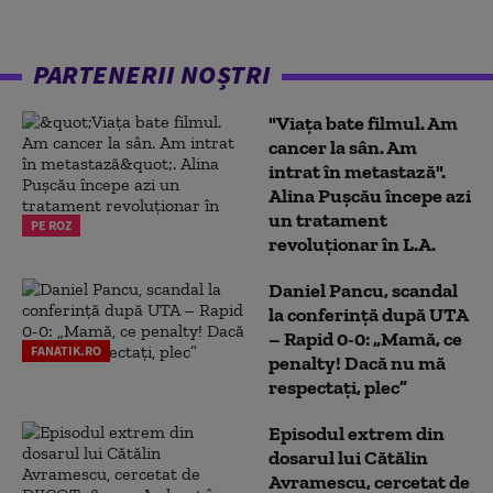
PARTENERII NOȘTRI
"Viața bate filmul. Am
cancer la sân. Am
intrat în metastază".
Alina Pușcău începe azi
un tratament
PE ROZ
revoluționar în L.A.
Daniel Pancu, scandal
la conferință după UTA
– Rapid 0-0: „Mamă, ce
FANATIK.RO
penalty! Dacă nu mă
respectați, plec”
Episodul extrem din
dosarul lui Cătălin
Avramescu, cercetat de