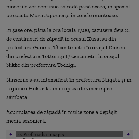
ninsorile vor continua să cadă până seara, în special
pe coasta Mării Japoniei şi în zonele muntoase.
În şase ore, până la ora locală 17.00, căzuseră deja 21
de centimetri de zăpadă în oraşul Kusatsu din
prefectura Gunma, 18 centimetri în oraşul Daisen
din prefectura Tottori şi 17 centimetri în oraşul
Nikko din prefectura Tochigi.
Ninsorile s-au intensificat în prefectura Niigata şi în
regiunea Hokuriku în noaptea de vineri spre
sâmbătă.
Acumularea de zăpadă în multe zone a depăşit
media sezonieră.
DESCHIDE GALERIA FOTO