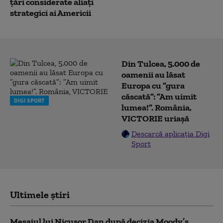
țări considerate aliați
strategici ai Americii
Din Tulcea, 5.000 de
oamenii au lăsat
Europa cu ”gura
căscată”: ”Am uimit
DIGI SPORT
lumea!”. România,
VICTORIE uriașă
Descarcă aplicația Digi
Sport
Ultimele știri
Mesajul lui Nicușor Dan după decizia Moody’s