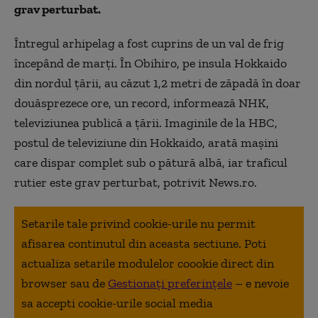
grav perturbat.
Întregul arhipelag a fost cuprins de un val de frig
începând de marţi. În Obihiro, pe insula Hokkaido
din nordul ţării, au căzut 1,2 metri de zăpadă în doar
douăsprezece ore, un record, informează NHK,
televiziunea publică a ţării. Imaginile de la HBC,
postul de televiziune din Hokkaido, arată maşini
care dispar complet sub o pătură albă, iar traficul
rutier este grav perturbat, potrivit News.ro.
Setarile tale privind cookie-urile nu permit
afisarea continutul din aceasta sectiune. Poti
actualiza setarile modulelor coookie direct din
browser sau de
Gestionați preferințele
– e nevoie
sa accepti cookie-urile social media