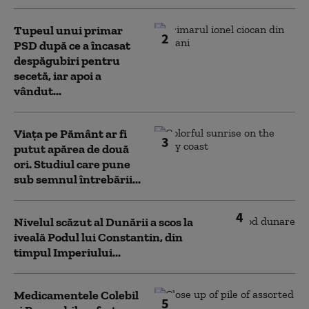
Tupeul unui primar
2
PSD după ce a încasat
despăgubiri pentru
secetă, iar apoi a
vândut...
Viața pe Pământ ar fi
3
putut apărea de două
ori. Studiul care pune
sub semnul întrebării...
4
Nivelul scăzut al Dunării a scos la
iveală Podul lui Constantin, din
timpul Imperiului...
Medicamentele Colebil
5