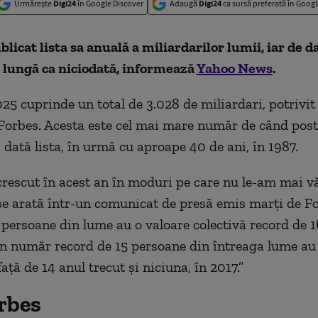
Urmărește
Digi24
în Google Discover
Adaugă
Digi24
ca sursă preferată în Googl
blicat lista sa anuală a miliardarilor lumii, iar de d
 lungă ca niciodată, informează
Yahoo News
.
025 cuprinde un total de 3.028 de miliardari, potrivit
 Forbes. Acesta este cel mai mare număr de când pos
 dată lista, în urmă cu aproape 40 de ani, în 1987.
crescut în acest an în moduri pe care nu le-am mai v
 se arată într-un comunicat de presă emis marți de Fo
persoane din lume au o valoare colectivă record de 16
Un număr record de 15 persoane din întreaga lume au
 față de 14 anul trecut și niciuna, în 2017.”
rbes