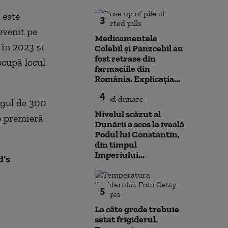
 este
3
evenit pe
Medicamentele
 în 2023 și
Colebil și Panzcebil au
fost retrase din
cupă locul
farmaciile din
România. Explicația...
4
agul de 300
Nivelul scăzut al
 o premieră
Dunării a scos la iveală
Podul lui Constantin,
din timpul
Imperiului...
d's
5
La câte grade trebuie
setat frigiderul.