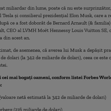
at miliardar din lume, poate că nu este surprinzător,
 Tesla și consilierul prezidențial Elon Musk, care a r
după ce a fost doborât de Bernard Arnault (& familia)
ult, CEO al LVMH Moët Hennessy Louis Vuitton SE, o
ta din acest an.
timat, de asemenea, că averea lui Musk a depășit pr
de dolari (la 342 de miliarde de dolari), ceea ce este
stei.
i cei mai bogați oameni, conform listei Forbes Worl
:
valoare netă estimată la 342 de miliarde de dolari)
berg (216 miliarde de dolari)