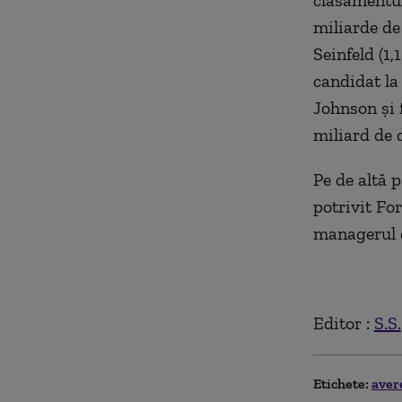
clasamentul
miliarde de
Seinfeld (1,
candidat la
Johnson și f
miliard de d
Pe de altă p
potrivit For
managerul d
Editor :
S.S.
Etichete:
aver