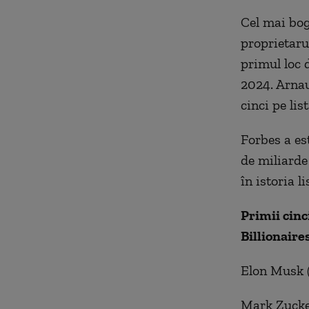
Cel mai bog
proprietarul
primul loc 
2024. Arna
cinci pe lis
Forbes a es
de miliarde 
în istoria li
Primii cinc
Billionaires
Elon Musk (
Mark Zucker