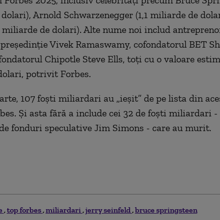
 Forbes 2025, inclusiv celebrități precum Bruce Spri
 dolari), Arnold Schwarzenegger (1,1 miliarde de dolar
1 miliarde de dolari). Alte nume noi includ antreprenor
 președinție Vivek Ramaswamy, cofondatorul BET Sh
ondatorul Chipotle Steve Ells, toți cu o valoare estim
olari, potrivit Forbes.
arte, 107 foști miliardari au „ieșit” de pe lista din ace
bes. Și asta fără a include cei 32 de foști miliardari 
e fonduri speculative Jim Simons - care au murit.
e
top forbes
miliardari
jerry seinfeld
bruce springsteen