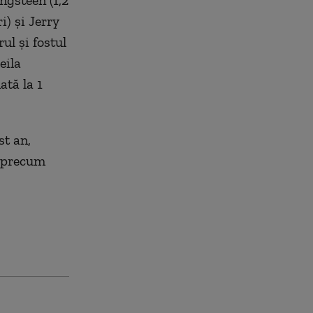
ngsteen (1,2
i) și Jerry
ul și fostul
eila
ată la 1
st an,
- precum