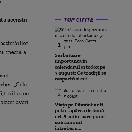
e
TOP CITITE
ata aceasta
 estimărilor
1
tul media a
Sărbătoare
importantă în
calendarul ortodox pe
7 august: Ce tradiții se
ăzut
respectă și cui...
rbes. „Cele
,1 trilioane
2
 acum averi
Viața pe Pământ ar fi
putut apărea de două
ori. Studiul care pune
sub semnul
întrebării...