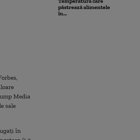
Temperatura care
păstrează alimentele
în...
Forbes,
aloare
 Trump Media
e sale
ugați în