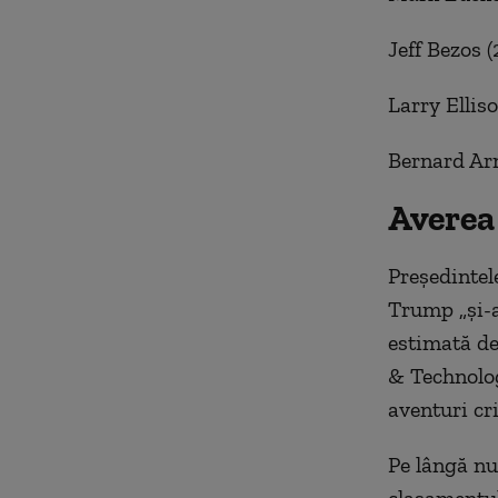
Jeff Bezos (
Larry Elliso
Bernard Arn
Averea
Președintel
Trump „și-a
estimată de
& Technolog
aventuri cri
Pe lângă nu