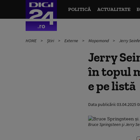
POLITICĂ
ACTUALITATE
E
HOME
Știri
Externe
Mapamond
Jerry Seinfe
Jerry Sei
în topul 
e pe listă
Data publicării:
03.04.2025 0
Bruce Springsteen și Jerry Se