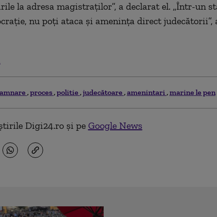
ile la adresa magistraților”, a declarat el. „Într-un st
crație, nu poți ataca și amenința direct judecătorii”,
.
damnare
proces
politie
judecătoare
amenintari
marine le pen
tirile Digi24.ro și pe
Google News