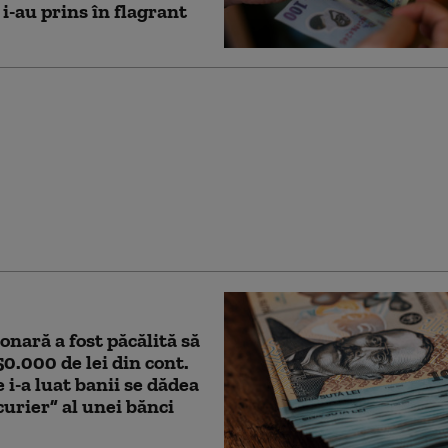
i-au prins în flagrant
ă bărbatul care a
zat o stâncă de pe
ăgărășan în semn de
față de „Anna”
onară a fost păcălită să
50.000 de lei din cont.
e i-a luat banii se dădea
curier” al unei bănci