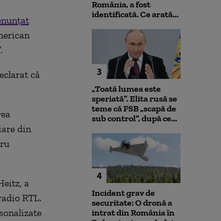
România, a fost
identificată. Ce arată...
enunțat
merican
.
3
eclarat că
„Toată lumea este
speriată”. Elita rusă se
teme că FSB „scapă de
rea
sub control”, după ce...
iare din
tru
4
eitz, a
Incident grav de
radio RTL.
securitate: O dronă a
rsonalizate
intrat din România în