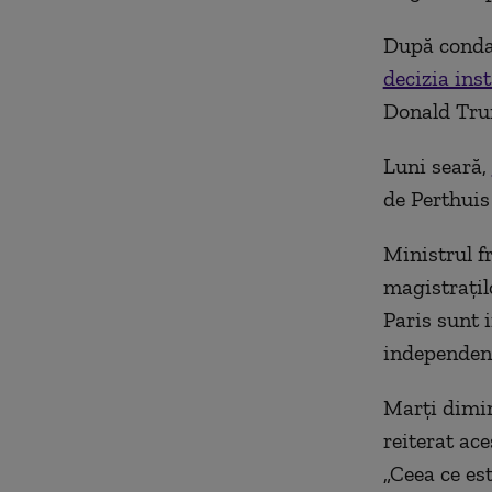
După condam
decizia ins
Donald Trum
Luni seară,
de Perthuis 
Ministrul f
magistrațil
Paris sunt 
independența
Marți dimin
reiterat ac
„Ceea ce est