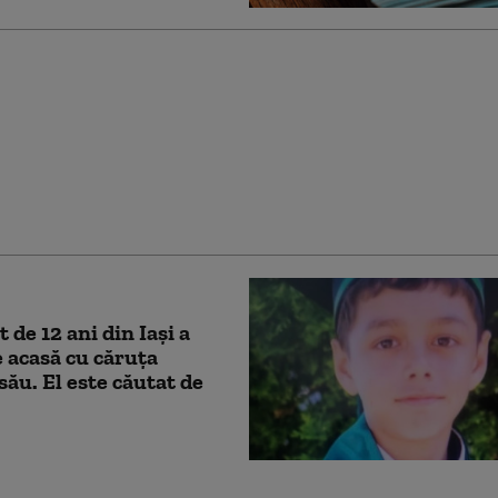
eri, între care un minor,
t 14 tablete dintr-o
din Cluj, după ce au
tat sistemul de
eghere
 de 12 ani din Iași a
e acasă cu căruţa
 său. El este căutat de