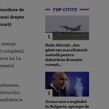
TOP CITITE
Bénédicte de
emei drepte
 marți
1
e mesaje
Radu Miruță: „Am
găsit cea mai eficientă
at completul
metodă pentru
riva lui Le
doborârea dronelor
rusești...
amentul
nchisoare,
 domiciliu.
2
candideze la
Drona care a explodat
în Bulgaria, aproape de