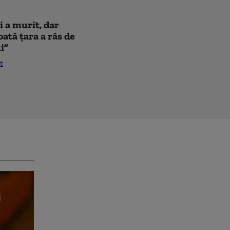
i a murit, dar
oată țara a râs de
i”
t