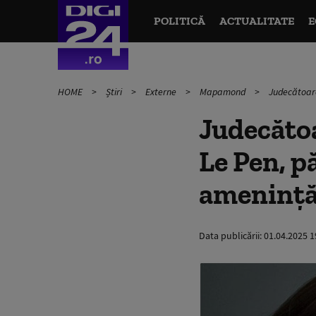
POLITICĂ
ACTUALITATE
E
HOME
Știri
Externe
Mapamond
Judecătoare
Judecăto
Le Pen, p
amenință
Data publicării:
01.04.2025 1