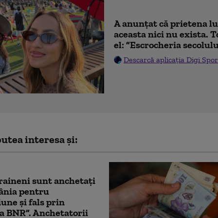
A anunțat că prietena lu
aceasta nici nu exista. T
el: ”Escrocheria secolulu
Descarcă aplicația Digi Spor
utea interesa și:
raineni sunt anchetaţi
ânia pentru
iune și fals prin
a BNR”. Anchetatorii