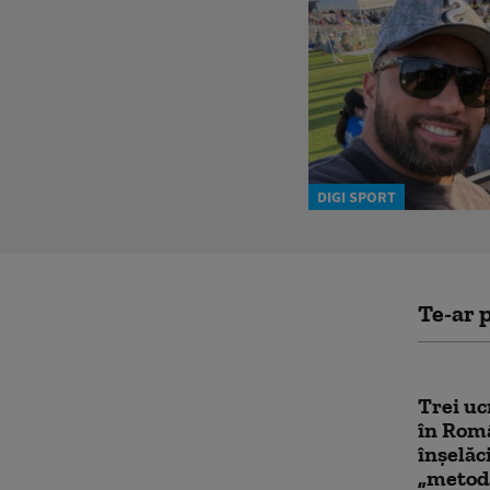
DIGI SPORT
Te-ar p
Trei uc
în Rom
înşelăc
„metod