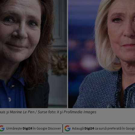
huis și Marine Le Pen / Surse foto: X și Profimedia Images
Urmărește
Digi24
în Google Discover
Adaugă
Digi24
ca sursă preferată în Googl