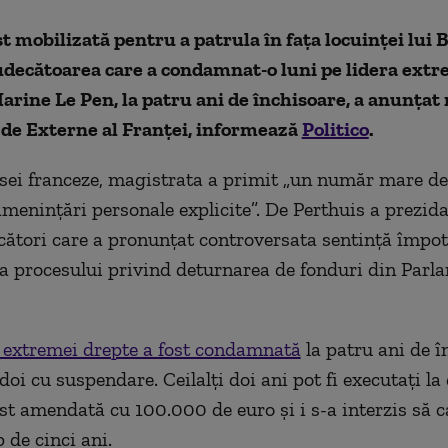
ost mobilizată pentru a patrula în fața locuinței lui 
udecătoarea care a condamnat-o luni pe lidera extr
arine Le Pen, la patru ani de închisoare, a anunțat
 de Externe al Franței, informează
Politico
.
esei franceze, magistrata a primit „un număr mare d
menințări personale explicite”. De Perthuis a prezid
ecători care a pronunțat controversata sentință împot
a procesului privind deturnarea de fonduri din Parl
a extremei drepte a fost condamnată
la patru ani de î
doi cu suspendare. Ceilalți doi ani pot fi executați la
fost amendată cu 100.000 de euro și i s-a interzis să 
 de cinci ani.