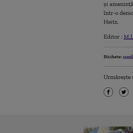
și amenințăr
într-o demo
Heitz.
Editor :
M.I
Etichete:
con
Urmărește ș