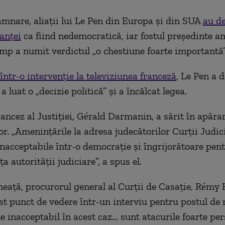
nare, aliații lui Le Pen din Europa și din SUA
au d
tanței
ca fiind nedemocratică, iar fostul președinte a
p a numit verdictul „o chestiune foarte importantă”
într-o intervenție la televiziunea franceză
, Le Pen a d
a luat o „decizie politică” și a încălcat legea.
rancez al Justiției, Gérald Darmanin, a sărit în apăra
or. „Amenințările la adresa judecătorilor Curții Judic
inacceptabile într-o democrație și îngrijorătoare pen
 autorității judiciare”, a spus el.
eață, procurorul general al Curții de Casație, Rémy H
est punct de vedere într-un interviu pentru postul de 
e inacceptabil în acest caz... sunt atacurile foarte pe