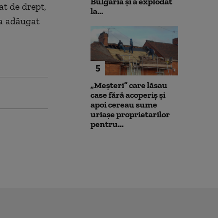
Bulgaria şi a explodat
at de drept,
la...
 a adăugat
5
„Meșteri” care lăsau
case fără acoperiș și
apoi cereau sume
uriașe proprietarilor
pentru...