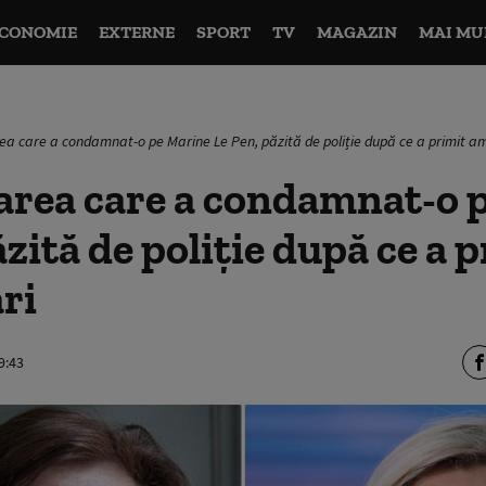
CONOMIE
EXTERNE
SPORT
TV
MAGAZIN
MAI MU
a care a condamnat-o pe Marine Le Pen, păzită de poliție după ce a primit a
area care a condamnat-o 
ăzită de poliție după ce a 
ri
9:43