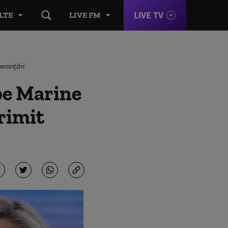
LIVE TV
LTE
LIVE FM
menințări
pe Marine
primit