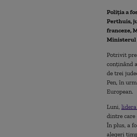
Poliția a f
Perthuis, j
franceze, M
Ministerul
Potrivit pr
conținând a
de trei jud
Pen, în urm
European.
Luni,
lider
dintre care 
În plus, a 
alegeri timp