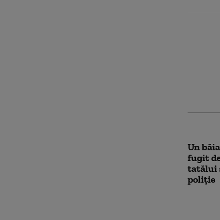
Doi tin
au fura
şcoală 
deconec
suprav
Un băiat
fugit d
tatălui
poliție