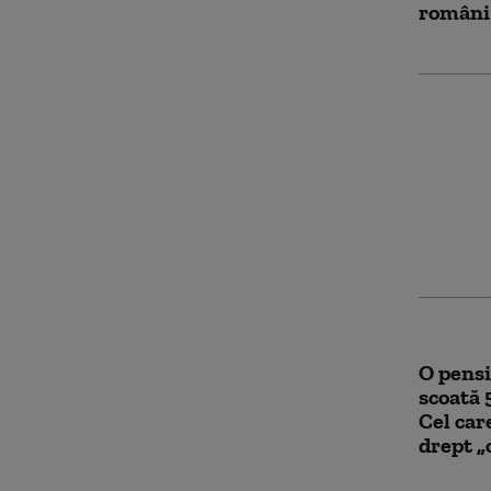
români 
Ce risc
vandali
Transf
iubire 
O pensi
scoată 
Cel car
drept „