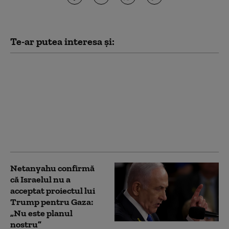
Te-ar putea interesa și:
„Consiliul pentru Pace”
al lui Trump a elaborat
un plan pentru Fâșia
Gaza, dar
bombardamentele
israeliene s-au
intensificat
Netanyahu confirmă
că Israelul nu a
acceptat proiectul lui
Trump pentru Gaza:
„Nu este planul
nostru”