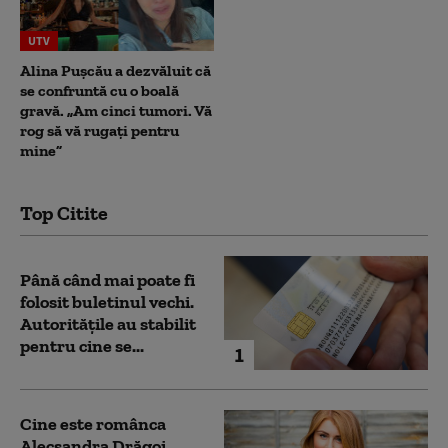
UTV
Alina Pușcău a dezvăluit că
se confruntă cu o boală
gravă. „Am cinci tumori. Vă
rog să vă rugați pentru
mine”
Top Citite
Până când mai poate fi
folosit buletinul vechi.
Autoritățile au stabilit
pentru cine se...
1
Cine este românca
Alecsandra Drăgoi,