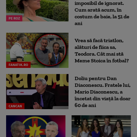
imposibil de ignorat.
Cum arată acum, în
costum de baie, la 51 de
PE ROZ
ani
Vrea să facă triatlon,
alături de fiica sa,
Teodora. Cât mai stă
Meme Stoica în fotbal?
FANATIK.RO
Doliu pentru Dan
Diaconescu. Fratele lui,
Mario Diaconescu, a
încetat din viață la doar
60 de ani
CANCAN