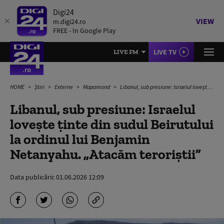
Digi24
VIEW
m.digi24.ro
FREE - In Google Play
LIVE TV
LIVE FM
HOME
Știri
Externe
Mapamond
Libanul, sub presiune: Israelul lovește ținte din sudul Beirutului la ordinul lui Benjamin Netanyahu. „Atacăm teroriștii”
Libanul, sub presiune: Israelul
lovește ținte din sudul Beirutului
la ordinul lui Benjamin
Netanyahu. „Atacăm teroriștii”
Data publicării:
01.06.2026 12:09