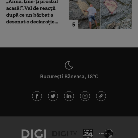
„Anna, ţine-ţi prostul
acasă!”. Val de reacții
după ce un bărbat a
desenat o declarație...
5
București Băneasa, 18°C