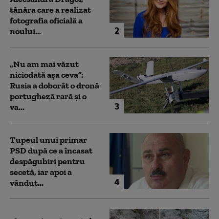
tânăra care a realizat
fotografia oficială a
2
noului...
„Nu am mai văzut
niciodată așa ceva”:
Rusia a doborât o dronă
portugheză rară și o
3
va...
Tupeul unui primar
PSD după ce a încasat
despăgubiri pentru
secetă, iar apoi a
4
vândut...