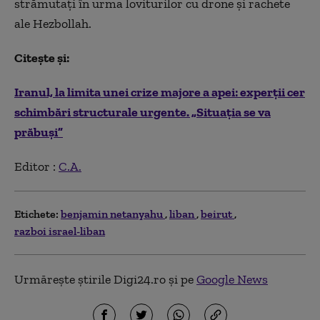
strămutaţi în urma loviturilor cu drone şi rachete
ale Hezbollah.
Citește și:
Iranul, la limita unei crize majore a apei: experții cer
schimbări structurale urgente. „Situația se va
prăbuși”
Editor :
C.A.
Etichete:
benjamin netanyahu
liban
beirut
razboi israel-liban
Urmărește știrile Digi24.ro și pe
Google News