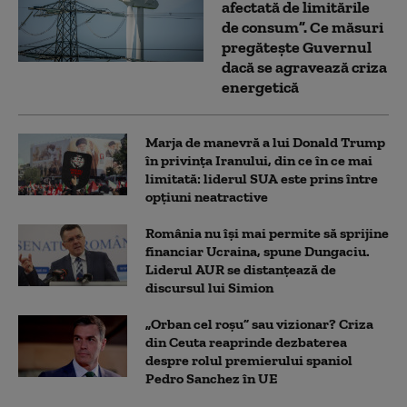
afectată de limitările
de consum”. Ce măsuri
pregătește Guvernul
dacă se agravează criza
energetică
Marja de manevră a lui Donald Trump
în privința Iranului, din ce în ce mai
limitată: liderul SUA este prins între
opțiuni neatractive
România nu își mai permite să sprijine
financiar Ucraina, spune Dungaciu.
Liderul AUR se distanțează de
discursul lui Simion
„Orban cel roșu” sau vizionar? Criza
din Ceuta reaprinde dezbaterea
despre rolul premierului spaniol
Pedro Sanchez în UE