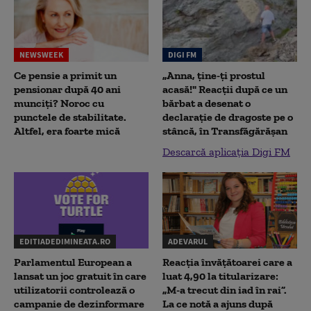
NEWSWEEK
DIGI FM
Ce pensie a primit un
„Anna, ţine-ţi prostul
pensionar după 40 ani
acasă!" Reacţii după ce un
munciți? Noroc cu
bărbat a desenat o
punctele de stabilitate.
declaraţie de dragoste pe o
Altfel, era foarte mică
stâncă, în Transfăgărăşan
Descarcă aplicația Digi FM
EDITIADEDIMINEATA.RO
ADEVARUL
Parlamentul European a
Reacția învățătoarei care a
lansat un joc gratuit în care
luat 4,90 la titularizare:
utilizatorii controlează o
„M-a trecut din iad în rai”.
campanie de dezinformare
La ce notă a ajuns după