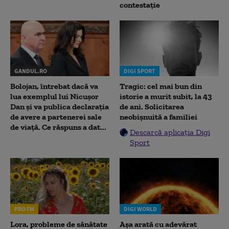
contestație
GANDUL.RO
DIGI SPORT
Bolojan, întrebat dacă va
Tragic: cel mai bun din
lua exemplul lui Nicușor
istorie a murit subit, la 43
Dan și va publica declarația
de ani. Solicitarea
de avere a partenerei sale
neobișnuită a familiei
de viață. Ce răspuns a dat...
Descarcă aplicația Digi
Sport
PRO FM
DIGI WORLD
Lora, probleme de sănătate
Așa arată cu adevărat