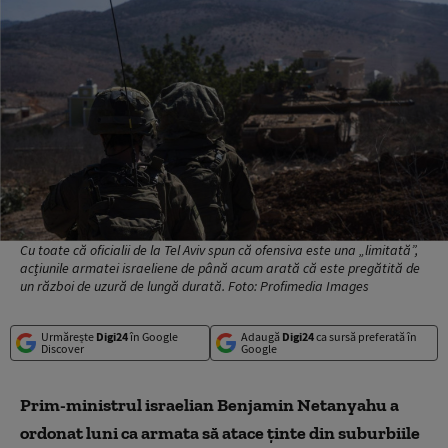
Cu toate că oficialii de la Tel Aviv spun că ofensiva este una „limitată”,
acțiunile armatei israeliene de până acum arată că este pregătită de
un război de uzură de lungă durată. Foto: Profimedia Images
Urmărește
Digi24
în Google
Adaugă
Digi24
ca sursă preferată în
Discover
Google
Prim-ministrul israelian Benjamin Netanyahu a
ordonat luni ca armata să atace ţinte din suburbiile