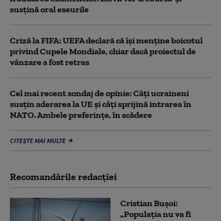
susţină oral eseurile
Criză la FIFA: UEFA declară că îşi menţine boicotul
privind Cupele Mondiale, chiar dacă proiectul de
vânzare a fost retras
Cel mai recent sondaj de opinie: Câți ucraineni
susțin aderarea la UE și câți sprijină intrarea în
NATO. Ambele preferințe, în scădere
CITEȘTE MAI MULTE
Recomandările redacţiei
Cristian Bușoi:
„Populația nu va fi