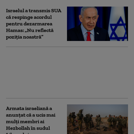
Israelul a transmis SUA
că respinge acordul
pentru dezarmarea
Hamas: „Nu reflectă
poziţia noastră”
Alegeri în Israel: fostul
șef al armatei, care și-a
pierdut un fiu în Gaza,
a devenit cel mai dur
adversar al lui
Benjamin Netanyahu
Armata israeliană a
anunţat că a ucis mai
mulţi membri ai
Hezbollah în sudul