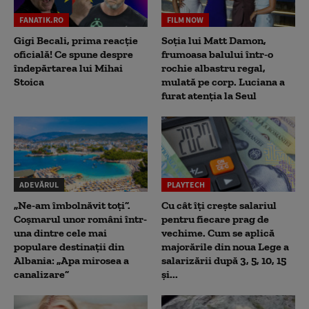
FANATIK.RO
FILM NOW
Gigi Becali, prima reacție
Soția lui Matt Damon,
oficială! Ce spune despre
frumoasa balului într-o
îndepărtarea lui Mihai
rochie albastru regal,
Stoica
mulată pe corp. Luciana a
furat atenția la Seul
ADEVĂRUL
PLAYTECH
„Ne-am îmbolnăvit toți”.
Cu cât îți crește salariul
Coșmarul unor români într-
pentru fiecare prag de
una dintre cele mai
vechime. Cum se aplică
populare destinații din
majorările din noua Lege a
Albania: „Apa mirosea a
salarizării după 3, 5, 10, 15
canalizare”
și...