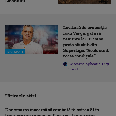
Libanului
Lovitură de proporții:
Ioan Varga, gata să
renunțe la CFR și să
preia alt club din
SuperLigă: ”Acolo sunt
DIGI SPORT
toate condițiile”
Descarcă aplicația Digi
Sport
Ultimele știri
Danemarca încearcă să combată folosirea AI în
fraudarea examenelor. Elevii vor trebui să-şi