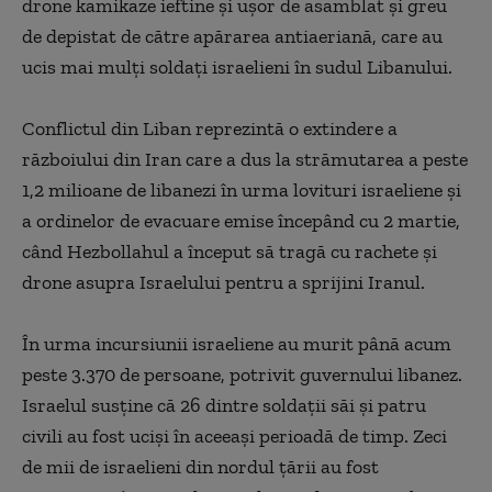
drone kamikaze ieftine şi uşor de asamblat şi greu
de depistat de către apărarea antiaeriană, care au
ucis mai mulţi soldaţi israelieni în sudul Libanului.
Conflictul din Liban reprezintă o extindere a
războiului din Iran care a dus la strămutarea a peste
1,2 milioane de libanezi în urma lovituri israeliene şi
a ordinelor de evacuare emise începând cu 2 martie,
când Hezbollahul a început să tragă cu rachete şi
drone asupra Israelului pentru a sprijini Iranul.
În urma incursiunii israeliene au murit până acum
peste 3.370 de persoane, potrivit guvernului libanez.
Israelul susţine că 26 dintre soldaţii săi şi patru
civili au fost ucişi în aceeaşi perioadă de timp. Zeci
de mii de israelieni din nordul ţării au fost