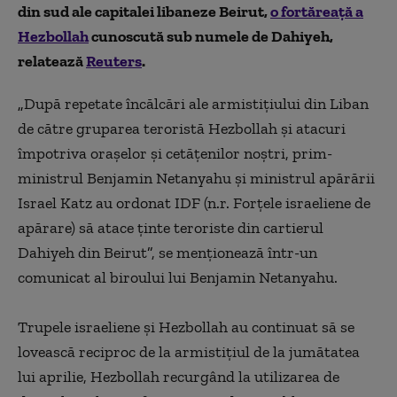
din sud ale capitalei libaneze Beirut,
o fortăreaţă a
Hezbollah
cunoscută sub numele de Dahiyeh,
relatează
Reuters
.
„
După repetate încălcări ale armistiţiului din Liban
de către gruparea teroristă Hezbollah şi atacuri
împotriva oraşelor şi cetăţenilor noştri, prim-
ministrul Benjamin Netanyahu şi ministrul apărării
Israel Katz au ordonat IDF (n.r. Forţele israeliene de
apărare) să atace ţinte teroriste din cartierul
Dahiyeh din Beirut
”
, se menţionează într-un
comunicat al biroului lui Benjamin Netanyahu.
Trupele israeliene şi Hezbollah au continuat să se
lovească reciproc de la armistiţiul de la jumătatea
lui aprilie, Hezbollah recurgând la utilizarea de