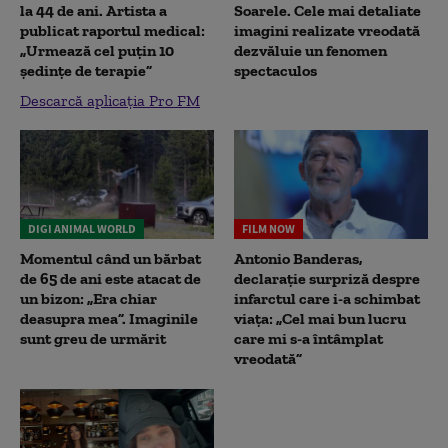
la 44 de ani. Artista a
Soarele. Cele mai detaliate
publicat raportul medical:
imagini realizate vreodată
„Urmează cel puțin 10
dezvăluie un fenomen
ședințe de terapie”
spectaculos
Descarcă aplicația Pro FM
DIGI ANIMAL WORLD
FILM NOW
Momentul când un bărbat
Antonio Banderas,
de 65 de ani este atacat de
declarație surpriză despre
un bizon: „Era chiar
infarctul care i-a schimbat
deasupra mea”. Imaginile
viața: „Cel mai bun lucru
sunt greu de urmărit
care mi s-a întâmplat
vreodată”