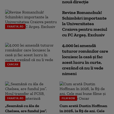
nouă direcție
Revine Romanchuk!
Schimbări importante
la Universitatea
FANATIK.RO
Craiova pentru meciul
cu FC Argeş. Exclusiv
4.000 lei amendă
tuturor românilor care
locuiesc la casă și fac
acest lucru în curte,
CANCAN
crezând că nu îi vede
nimeni
FANATIK.RO
FILM NOW
„Seamănă cu ăla de
Cum arată Dustin Hoffman
Chelsea, are fundul jos”.
în 2026, la 89 de ani. Cele