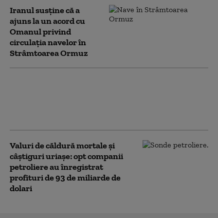
Iranul susține că a
ajuns la un acord cu
Omanul privind
circulația navelor în
Strâmtoarea Ormuz
Trump spune că un acord cu Iranul
ar putea fi încheiat „miercuri sau
joi”. Ce se negociază pentru
Strâmtoarea Ormuz
Valuri de căldură mortale și
câștiguri uriașe: opt companii
petroliere au înregistrat
profituri de 93 de miliarde de
dolari