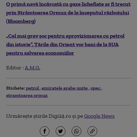
O primă navă încărcată cu gaze lichefiate ar fi trecut
prin Strâmtoarea Ormuz de la începutul războiului
(Bloomberg)
„Cel mai grav șoc pentru aprovizionarea cu petrol
din istorie”. Țările din Orient vor bani de la SUA
pentru salvarea economiilor
Editor :
A.M.G.
Etichete:
petrol
emiratele arabe unite
opec
stramtoarea ormuz
Urmărește știrile Digi24.ro și pe
Google News