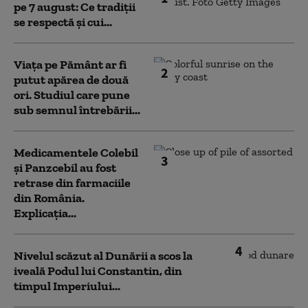
pe 7 august: Ce tradiții
se respectă și cui...
Viața pe Pământ ar fi
2
putut apărea de două
ori. Studiul care pune
sub semnul întrebării...
Medicamentele Colebil
3
și Panzcebil au fost
retrase din farmaciile
din România.
Explicația...
4
Nivelul scăzut al Dunării a scos la
iveală Podul lui Constantin, din
timpul Imperiului...