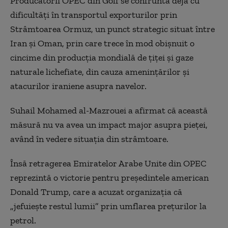
Producătorii OPEC din Golf se confruntă deja cu
dificultăți în transportul exporturilor prin
Strâmtoarea Ormuz, un punct strategic situat între
Iran și Oman, prin care trece în mod obișnuit o
cincime din producția mondială de țiței și gaze
naturale lichefiate, din cauza amenințărilor și
atacurilor iraniene asupra navelor.
Suhail Mohamed al-Mazrouei a afirmat că această
măsură nu va avea un impact major asupra pieței,
având în vedere situația din strâmtoare.
Însă retragerea Emiratelor Arabe Unite din OPEC
reprezintă o victorie pentru președintele american
Donald Trump, care a acuzat organizația că
„jefuiește restul lumii” prin umflarea prețurilor la
petrol.