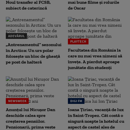
Noul transfer al FCSB,
mai bune filme și rolurile
subiect de caterincă
de Oscar
ADEVĂRUL
PLAYTECH
„Antrenamentul” sezonului
Facultatea din România la
în Arctica: Un urs polar
care nu mai vrea nimeni să
folosește un bloc de gheață
înveţe. A pierdut aproape
pe post de halteră
jumătate din studenţi
NEWSWEEK
DIGI FM
Anunțul lui Nicușor Dan
Ioana Țiriac, vacanță de lux
deschide calea spre
în Saint-Tropez. Cât costă o
creșterea pensiilor.
singură noapte la hotelul cu
Pensionarii, prima veste
aspect de castel ales de