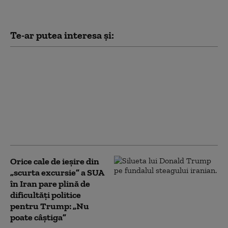
Te-ar putea interesa și:
Marja de manevră a lui
Donald Trump în
privința Iranului, din
ce în ce mai limitată:
liderul SUA este prins
între opțiuni
neatractive
Orice cale de ieșire din
„scurta excursie” a SUA
în Iran pare plină de
dificultăți politice
pentru Trump: „Nu
poate câștiga”