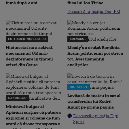
bună după 2 ani
fiica lui Ion Țiriac
Descarcă aplicația Digi FM
EDITIADEDIMINEATA.RO
ADEVARUL
Niciun stat nu a activat
Moody’s a cruțat România.
mecanismul UE anti-
Acum politicienii pot strica
dezinformare în timpul
tot. Avertismentul
crizei din Ceuta
analiștilor
DIGI SPORT
Lovitură de teatru în cazul
GANDUL.RO
transferului lui Rodri!
Ministrul bulgar al
Anunț pe prima pagină
Apărării susține că puterea
Descarcă aplicația Digi
exploziei și coloana de fum
Sport
arată că drona transporta o