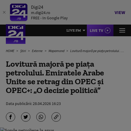
Digi24
VIEW
m.digi24.ro
FREE - In Google Play
LIVE TV
LIVE FM
HOME
Știri
Externe
Mapamond
Lovitură majoră pe piața petrolului. Emiratele Arabe Unite se retrag din OPEC și OPEC+: „O decizie politică”
Lovitură majoră pe piața
petrolului. Emiratele Arabe
Unite se retrag din OPEC și
OPEC+: „O decizie politică”
Data publicării:
28.04.2026 16:23