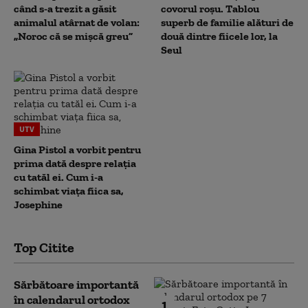
când s-a trezit a găsit
covorul roșu. Tablou
animalul atârnat de volan:
superb de familie alături de
„Noroc că se mișcă greu”
două dintre fiicele lor, la
Seul
UTV
Gina Pistol a vorbit pentru
prima dată despre relația
cu tatăl ei. Cum i-a
schimbat viața fiica sa,
Josephine
Top Citite
Sărbătoare importantă
în calendarul ortodox
1