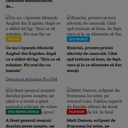
cantitate semnificativă
de...
PRO FM
DIGI WORLD
Ce nu-i lipsește Monicăi
Rinichii, printre primii
Anghel din frigider, după
afectați de caniculă. Câtă
ce a slăbit 40 kg: “Știu ce să
apă trebuie să bem, de fapt,
mănânc. Nu mai fac ca
vara și la ce alimente să fim
înainte”
atenți
Descarcă aplicația Pro FM
DIGI ANIMAL WORLD
FILM NOW
A lăsat geamul mașinii
Matt Damon, eclipsat de
deschis peste noapte, iar
frumoasa lui soție, pe