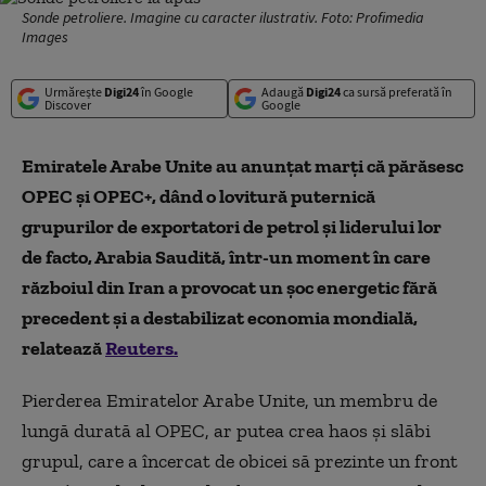
Sonde petroliere. Imagine cu caracter ilustrativ. Foto: Profimedia
Images
Urmărește
Digi24
în Google
Adaugă
Digi24
ca sursă preferată în
Discover
Google
Emiratele Arabe Unite au anunțat marți că părăsesc
OPEC și OPEC+, dând o lovitură puternică
grupurilor de exportatori de petrol și liderului lor
de facto, Arabia Saudită, într-un moment în care
războiul din Iran a provocat un șoc energetic fără
precedent și a destabilizat economia mondială,
relatează
Reuters.
Pierderea Emiratelor Arabe Unite, un membru de
lungă durată al OPEC, ar putea crea haos și slăbi
grupul, care a încercat de obicei să prezinte un front