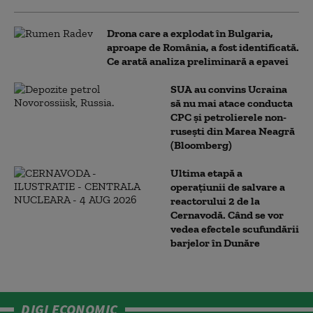
Drona care a explodat în Bulgaria,
aproape de România, a fost identificată.
Ce arată analiza preliminară a epavei
SUA au convins Ucraina
să nu mai atace conducta
CPC şi petrolierele non-
ruseşti din Marea Neagră
(Bloomberg)
Ultima etapă a
operațiunii de salvare a
reactorului 2 de la
Cernavodă. Când se vor
vedea efectele scufundării
barjelor în Dunăre
DIGI ECONOMIC