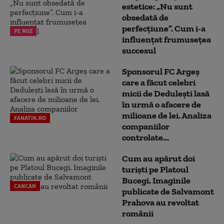
estetice: „Nu sunt
obsedată de
perfecțiune”. Cum i-a
PE ROZ
influențat frumusețea
succesul
Sponsorul FC Argeș
care a făcut celebri
micii de Dedulești lasă
în urmă o afacere de
milioane de lei. Analiza
FANATIK.RO
companiilor
controlate...
Cum au apărut doi
turiști pe Platoul
Bucegi. Imaginile
CANCAN
publicate de Salvamont
Prahova au revoltat
românii