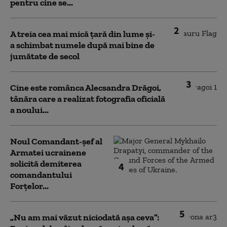
pentru cine se...
2
A treia cea mai mică țară din lume și-
a schimbat numele după mai bine de
jumătate de secol
3
Cine este românca Alecsandra Drăgoi,
tânăra care a realizat fotografia oficială
a noului...
Noul Comandant-șef al
Armatei ucrainene
solicită demiterea
4
comandantului
Forțelor...
5
„Nu am mai văzut niciodată așa ceva”: