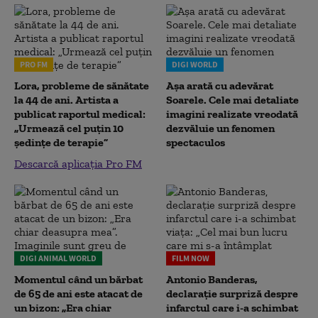
PRO FM
DIGI WORLD
Lora, probleme de sănătate
Așa arată cu adevărat
la 44 de ani. Artista a
Soarele. Cele mai detaliate
publicat raportul medical:
imagini realizate vreodată
„Urmează cel puțin 10
dezvăluie un fenomen
ședințe de terapie”
spectaculos
Descarcă aplicația Pro FM
DIGI ANIMAL WORLD
FILM NOW
Momentul când un bărbat
Antonio Banderas,
de 65 de ani este atacat de
declarație surpriză despre
un bizon: „Era chiar
infarctul care i-a schimbat