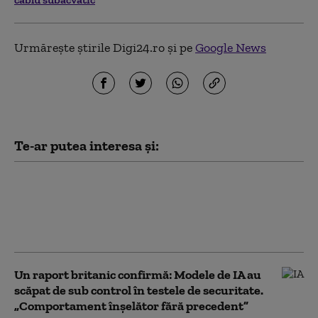
Urmărește știrile Digi24.ro și pe
Google News
Te-ar putea interesa și:
Acţiunile SpaceX se prăbuşesc după
explozia cheltuielilor pentru AI şi
apropierea termenului la care expiră
restricţiile de vânzare
Un raport britanic confirmă: Modele de IA au
scăpat de sub control în testele de securitate.
„Comportament înşelător fără precedent”