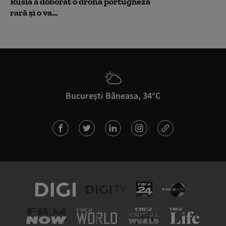
Rusia a doborât o dronă portugheză
rară și o va...
București Băneasa, 34°C