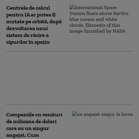
Centrele de calcul
pentru IA ar putea fi
mutate pe orbită, după
dezvoltarea unui
sistem de răcire a
cipurilor în spațiu
August aduce
schimbări pentru
inteligența artificială
în Europa:
regulamentul UE care
intră în vigoare astăzi
Companiile cu venituri
de milioane de dolari
care au un singur
angajat. Cum