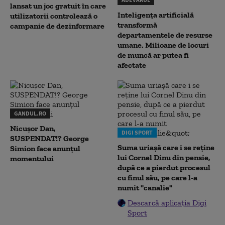
lansat un joc gratuit în care
Inteligența artificială
utilizatorii controlează o
transformă
campanie de dezinformare
departamentele de resurse
umane. Milioane de locuri
de muncă ar putea fi
afectate
GANDUL.RO
Nicușor Dan,
DIGI SPORT
SUSPENDAT!? George
Suma uriașă care i se reține
Simion face anunțul
lui Cornel Dinu din pensie,
momentului
după ce a pierdut procesul
cu finul său, pe care l-a
numit "canalie"
Descarcă aplicația Digi
Sport