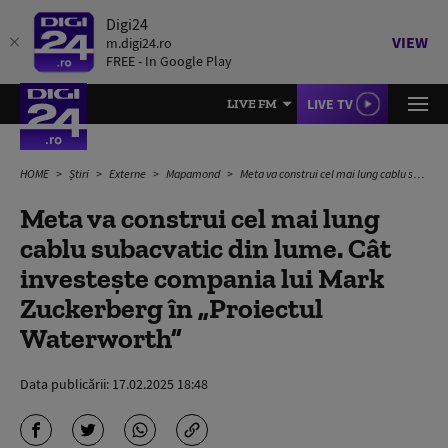
Digi24
VIEW
m.digi24.ro
FREE - In Google Play
LIVE TV
LIVE FM
HOME
Știri
Externe
Mapamond
Meta va construi cel mai lung cablu subacvatic din lume. Cât investește compania lui Mark Zuckerberg în „Proiectul Waterworth”
Meta va construi cel mai lung
cablu subacvatic din lume. Cât
investește compania lui Mark
Zuckerberg în „Proiectul
Waterworth”
Data publicării:
17.02.2025 18:48