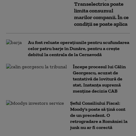
Transelectrica poate
limita consumul
marilor companii. În ce
condiții se poate aplica
Au fost reluate operațiunile pentru scufundarea
celor patru barje în Dunăre, pentru a crește
debitul la centrala de la Cernavodă
Începe procesul lui Călin
Georgescu, acuzat de
tentativă de lovitură de
stat. Instanța supremă
menține decizia CAB
Șeful Consiliului Fiscal:
Moody's poate să țină cont
de un precedent. O
retrogradare a României la
junk nu ar fi corectă