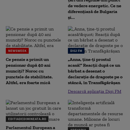
de vedere energetic. Ce ne
diferențiază de Bulgaria
și...
NEWSWEEK
DIGI FM
Ce pensie a primit un
„Anna, ţine-ţi prostul
pensionar după 40 ani
acasă!" Reacţii după ce un
munciți? Noroc cu
bărbat a desenat o
punctele de stabilitate.
declaraţie de dragoste pe o
Altfel, era foarte mică
stâncă, în Transfăgărăşan
Descarcă aplicația Digi FM
EDITIADEDIMINEATA.RO
Parlamentul European a
ADEVARUL