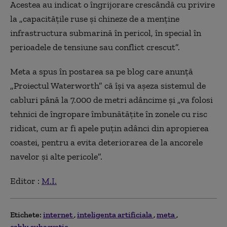
Acestea au indicat o îngrijorare crescândă cu privire
la „capacitățile ruse și chineze de a menține
infrastructura submarină în pericol, în special în
perioadele de tensiune sau conflict crescut”.
Meta a spus în postarea sa pe blog care anunță
„Proiectul Waterworth” că își va așeza sistemul de
cabluri până la 7.000 de metri adâncime și „va folosi
tehnici de îngropare îmbunătățite în zonele cu risc
ridicat, cum ar fi apele puțin adânci din apropierea
coastei, pentru a evita deteriorarea de la ancorele
navelor și alte pericole”.
Editor :
M.I.
Etichete:
internet
inteligenta artificiala
meta
cablu subacvatic