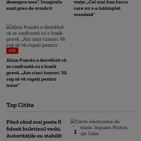
deasupra mea”. Imaginile
viața: „Cel mai bun lucru
sunt greu de urmărit
care mi s-a întâmplat
vreodată”
UTV
Alina Pușcău a dezvăluit că
se confruntă cu o boală
gravă. „Am cinci tumori. Vă
rog să vă rugați pentru
mine”
Top Citite
Până când mai poate fi
folosit buletinul vechi.
1
Autoritățile au stabilit