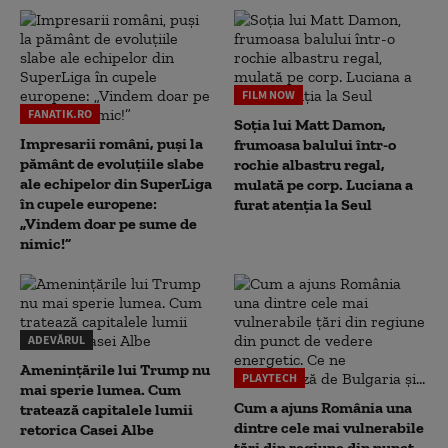
FILM NOW
FANATIK.RO
Soția lui Matt Damon,
Impresarii români, puși la
frumoasa balului într-o
pământ de evoluțiile slabe
rochie albastru regal,
ale echipelor din SuperLiga
mulată pe corp. Luciana a
în cupele europene:
furat atenția la Seul
„Vindem doar pe sume de
nimic!”
ADEVĂRUL
Amenințările lui Trump nu
PLAYTECH
mai sperie lumea. Cum
Cum a ajuns România una
tratează capitalele lumii
dintre cele mai vulnerabile
retorica Casei Albe
țări din regiune din punct