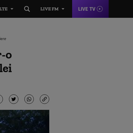
LIVE TV
LTE
LIVE FM
iere
r-o
lei