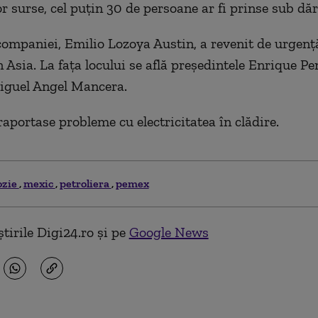
or surse, cel puțin 30 de persoane ar fi prinse sub dă
companiei, Emilio Lozoya Austin, a revenit de urgenț
 Asia. La fața locului se află președintele Enrique Pe
iguel Angel Mancera.
raportase probleme cu electricitatea în clădire.
ozie
mexic
petroliera
pemex
tirile Digi24.ro și pe
Google News