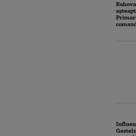
Rahova
așteapt
Primar
comand
Ginerel
Aerospa
în expl
restau
(presă)
Influe
Gastelu