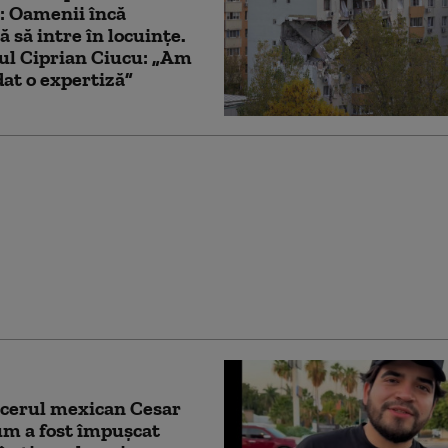
: Oamenii încă
ă să intre în locuințe.
ul Ciprian Ciucu: „Am
at o expertiză”
e șefului Forțelor
țiale Ruse ar fi murit
ozia misterioasă de la
rantul din Moscova
ncerul mexican Cesar
m a fost împuşcat