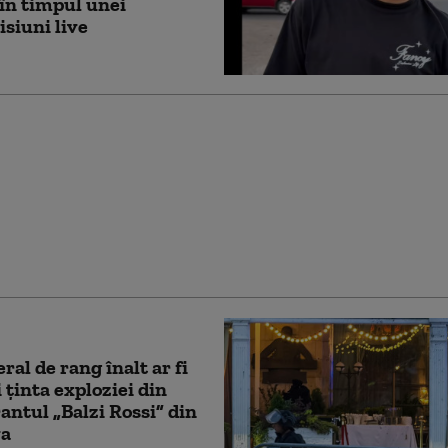
în timpul unei
siuni live
e și incendiu la un
e înfrumusețare din
ompierii spun că focul a
s intenționat
ral de rang înalt ar fi
i ținta exploziei din
antul „Balzi Rossi” din
a