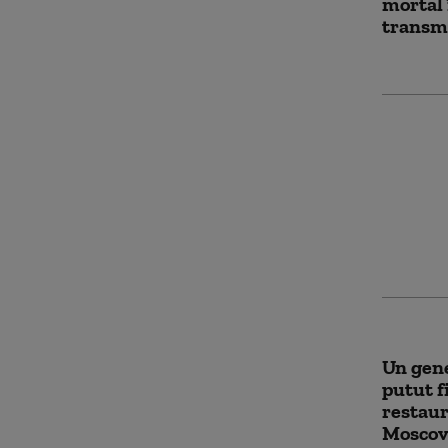
mortal 
transmi
Explozi
salon d
Iași. P
fost pu
Un gene
putut f
restaur
Moscov