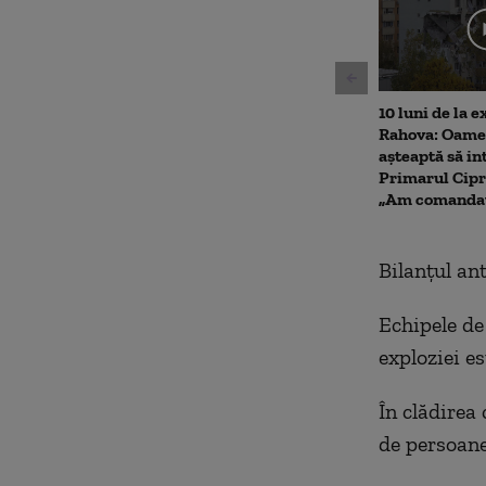
10 luni de la e
Rahova: Oamen
așteaptă să int
Primarul Cipr
„Am comandat
Bilanțul ant
Echipele de
exploziei es
În clădirea
de persoane