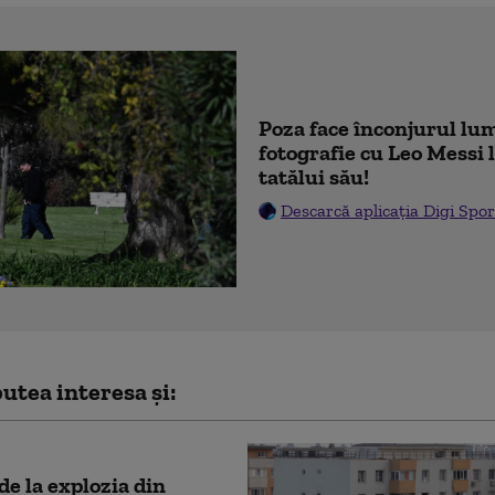
Poza face înconjurul lum
fotografie cu Leo Messi
tatălui său!
Descarcă aplicația Digi Spor
utea interesa și:
 de la explozia din