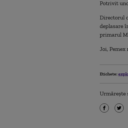
Potrivit un
Directorul 
deplasare în
primarul M
Joi, Pemex 
Etichete:
expl
Urmărește ș