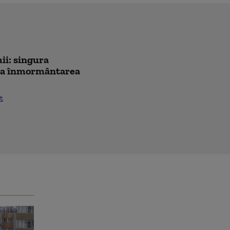
ii: singura
 la înmormântarea
t