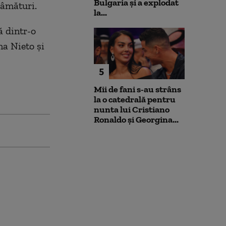
Bulgaria şi a explodat
râmături.
la...
ă dintr-o
na Nieto și
5
Mii de fani s-au strâns
la o catedrală pentru
nunta lui Cristiano
Ronaldo şi Georgina...