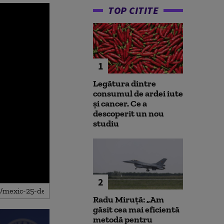
TOP CITITE
1
Legătura dintre
consumul de ardei iute
și cancer. Ce a
descoperit un nou
studiu
2
Radu Miruță: „Am
găsit cea mai eficientă
metodă pentru