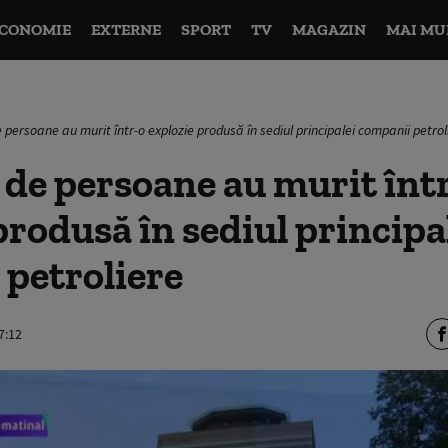
CONOMIE
EXTERNE
SPORT
TV
MAGAZIN
MAI MU
 persoane au murit într-o explozie produsă în sediul principalei companii petrol
 de persoane au murit înt
produsă în sediul principa
petroliere
7:12