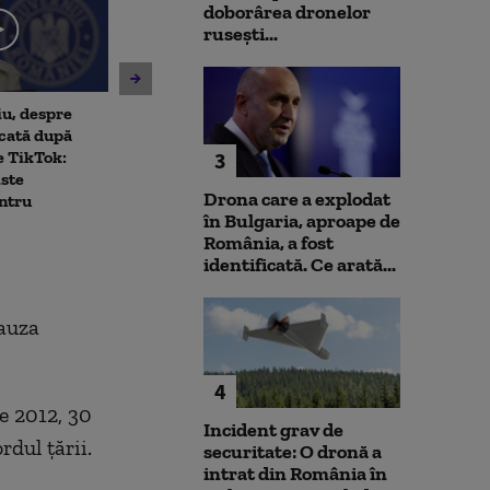
doborârea dronelor
rusești...
u, despre
Tinerii care au atacat
Ce spune Danie
cată după
ambulanța din Cluj, reținuți
despre scorul d
e TikTok:
24 de ore. Mărturia
prezidențiale:
3
iste
echipajului
să conving”
Drona care a explodat
ntru
în Bulgaria, aproape de
România, a fost
identificată. Ce arată...
cauza
4
e 2012, 30
Incident grav de
rdul țării.
securitate: O dronă a
intrat din România în