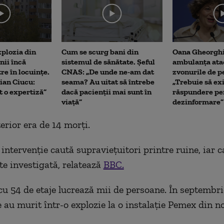
xplozia din
Cum se scurg bani din
Oana Gheorghi
ii încă
sistemul de sănătate. Șeful
ambulanța ata
re în locuințe.
CNAS: „De unde ne-am dat
zvonurile de p
ian Ciucu:
seama? Au uitat să întrebe
„Trebuie să ex
 o expertiză”
dacă pacienții mai sunt în
răspundere pe
viață”
dezinformare”
erior era de 14 morți.
 intervenție caută supraviețuitori printre ruine, iar 
te investigată, relatează
BBC.
 cu 54 de etaje lucrează mii de persoane. În septembri
 au murit într-o explozie la o instalație Pemex din no