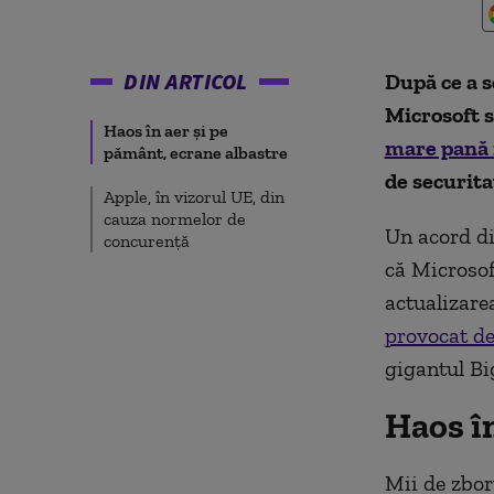
DIN ARTICOL
După ce a s
Microsoft 
Haos în aer și pe
mare pană 
pământ, ecrane albastre
de securita
Apple, în vizorul UE, din
cauza normelor de
Un acord di
concurență
că Microsoft
actualizare
provocat de
gigantul Bi
Haos în
Mii de zbor