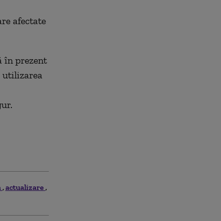
re afectate
ă în prezent
 utilizarea
ur.
ă
actualizare