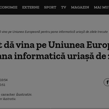
CONOMIE
EXTERNE
SPORT
TV
MAGAZIN
MAI MU
ă vina pe Uniunea Europeană pentru pana informatică uriașă de zilele trecute
t dă vina pe Uniunea Eur
na informatică uriașă de z
 10:54
0:51
 ilustrativ.