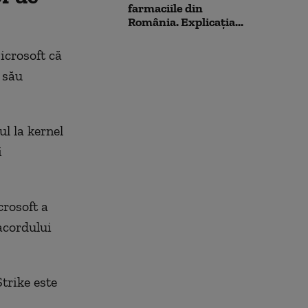
farmaciile din
România. Explicația...
icrosoft că
 său
ul la kernel
i
crosoft a
acordului
trike este