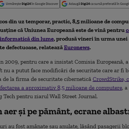
Urmărește
Digi24
în Google Discover
Adaugă
Digi24
ca sursă preferată în Googl
cos din uz temporar, practic, 8,5 milioane de compu
susține că Uniunea Europeană este de vină pentru
c
informatică din lume
, produsă vineri în urma unei 
te defectuoase, relatează
Euronews
.
n 2009, pentru care a insistat Comisia Europeană, 
 nu a putut face modificări de securitate care ar fi b
a de la firma de securitate cibernetică
CrowdStrike, c
fectarea a aproximativ 8,5 milioane de computere
, a
g Tech pentru ziarul Wall Street Journal.
 aer și pe pământ, ecrane albast
uri au fost amânate sau anulate, lăsând pasagerii blo