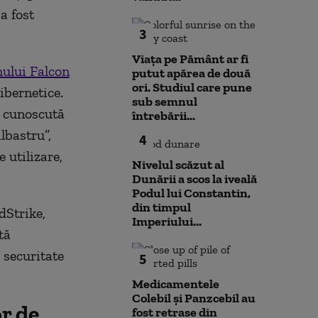
a fost
3
Viața pe Pământ ar fi
mului Falcon
putut apărea de două
ori. Studiul care pune
ibernetice.
sub semnul
r cunoscută
întrebării...
lbastru”,
4
 utilizare,
Nivelul scăzut al
Dunării a scos la iveală
Podul lui Constantin,
din timpul
dStrike,
Imperiului...
tă
 securitate
5
Medicamentele
Colebil și Panzcebil au
r de
fost retrase din