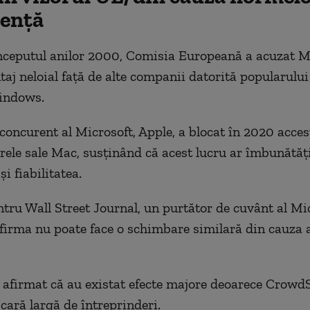
ență
începutul anilor 2000, Comisia Europeană a acuzat M
taj neloial față de alte companii datorită popularului
indows.
 concurent al Microsoft, Apple, a blocat în 2020 acces
ele sale Mac, susținând că acest lucru ar îmbunătăț
și fiabilitatea.
tru Wall Street Journal, un purtător de cuvânt al Mi
 firma nu poate face o schimbare similară din cauza 
 afirmat că au existat efecte majore deoarece CrowdS
scară largă de întreprinderi.