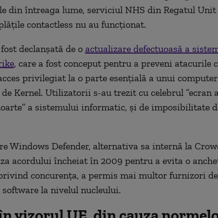
le din întreaga lume, serviciul NHS din Regatul Unit 
 plățile contactless nu au funcționat.
fost declanșată de o
actualizare defectuoasă a siste
rike
, care a fost conceput pentru a preveni atacurile c
acces privilegiat la o parte esențială a unui compute
e Kernel. Utilizatorii s-au trezit cu celebrul ”ecran a
arte” a sistemului informatic, și de imposibilitate de
re Windows Defender, alternativa sa internă la Crow
uza acordului încheiat în 2009 pentru a evita o anche
rivind concurența, a permis mai multor furnizori de
 software la nivelul nucleului.
în vizorul UE, din cauza normelo