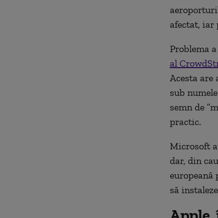
aeroporturi
afectat, iar
Problema a 
al CrowdSt
Acesta are 
sub numele d
semn de ”mo
practic.
Microsoft a
dar, din ca
europeană p
să instaleze
Apple, 