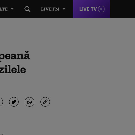
LIVE TV
LTE
LIVE FM
opeană
ilele