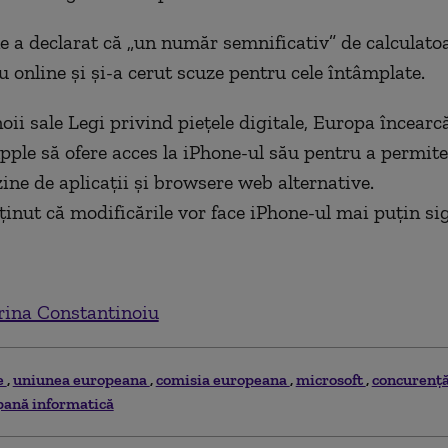
 a declarat că „un număr semnificativ” de calculatoa
u online și și-a cerut scuze pentru cele întâmplate.
oii sale Legi privind piețele digitale, Europa încearc
Apple să ofere acces la iPhone-ul său pentru a permite
ne de aplicații și browsere web alternative.
ținut că modificările vor face iPhone-ul mai puțin sig
ina Constantinoiu
e
uniunea europeana
comisia europeana
microsoft
concurenţ
pană informatică