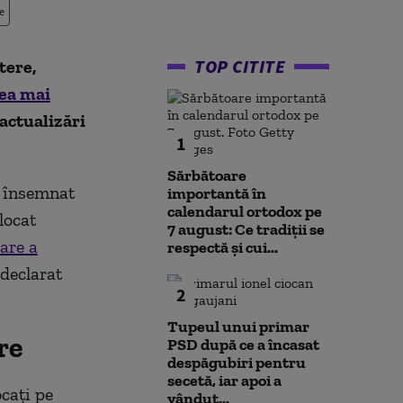
e
TOP CITITE
tere,
ea mai
actualizări
1
Sărbătoare
a însemnat
importantă în
calendarul ortodox pe
locat
7 august: Ce tradiții se
are a
respectă și cui...
 declarat
2
Tupeul unui primar
re
PSD după ce a încasat
despăgubiri pentru
secetă, iar apoi a
cați pe
vândut...