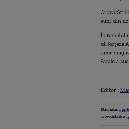
CrowdStrike
sunt din no
În temeiul n
să forțeze 
unor magazi
Apple a sus
Editor :
Mar
Etichete:
appl
crowdstrike