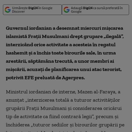
Urmărește
Digi24
în Google
Adaugă
Digi24
ca sursă preferată în
Discover
Google
Guvernul iordanian a desemnat miercuri mişcarea
islamistă Fraţii Musulmani drept grupare „ilegală”,
interzicând orice activitate a acesteia în regatul
hashemit şi a închis toate birourile sale, în urma
arestării, săptămâna trecută, a unor membri ai
mişcării, acuzaţi de planificarea unui atac terorist,
potrivit EFE preluată de Agerpres.
Ministrul iordanian de interne, Mazen al-Faraya, a
anunţat „interzicerea totală a tuturor activităţilor
grupării Fraţii Musulmani şi considerarea oricărui
tip de activitate ca fiind contrară legii”, precum şi
închiderea „tuturor sediilor şi birourilor grupării pe