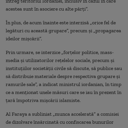
întreg teritoriul Iordaniei, inclusiv în cazul în care
acestea sunt în asociere cu alte părţi”.
În plus, de acum înainte este interzisă „orice fel de
legături cu această grupare”, precum şi „propagarea
ideilor mişcării”.
Prin urmare, se interzice „forţelor politice, mass-
media şi utilizatorilor reţelelor sociale, precum şi
instituţiilor societăţii civile să discute, să publice sau
să distribuie materiale despre respectiva grupare şi
ramurile sale”, a indicat ministrul iordanian, în timp
ce a menţionat unele măsuri care se iau în prezent în
ţară împotriva mişcării islamiste.
Al Faraya a subliniat „munca accelerată” a comisiei
de dizolvare însărcinată cu confiscarea bunurilor