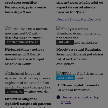
creșterea pensiilor.
singură noapte la hotelul cu
Pensionarii, prima veste
aspect de castel ales de
bună după 2 ani
fiica lui Ion Țiriac
Descarcă aplicația Digi FM
EDITIADEDIMINEATA.RO
ADEVARUL
Niciun stat nu a activat
Moody’s a cruțat România.
mecanismul UE anti-
Acum politicienii pot strica
dezinformare în timpul
tot. Avertismentul
crizei din Ceuta
analiștilor
DIGI SPORT
UEFA i-ar fi plătit amanta
lui Gianni Infantino
GANDUL.RO
Descarcă aplicația Digi
Ministrul bulgar al
Sport
Apărării susține că puterea