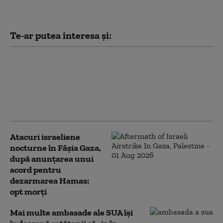
Te-ar putea interesa și:
Trump spune că Iranul este
„incredibil de duplicitar”, după ce
Teheranul a negat că poartă
negocieri cu SUA: „Ei au cerut o
întâlnire”
Atacuri israeliene
nocturne în Fâșia Gaza,
după anunțarea unui
acord pentru
dezarmarea Hamas:
opt morți
Mai multe ambasade ale SUA îşi