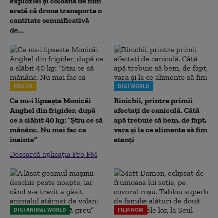
exploziei și coloana de fum
arată că drona transporta o
cantitate semnificativă
de...
PRO FM
DIGI WORLD
Ce nu-i lipsește Monicăi
Rinichii, printre primii
Anghel din frigider, după
afectați de caniculă. Câtă
ce a slăbit 40 kg: “Știu ce să
apă trebuie să bem, de fapt,
mănânc. Nu mai fac ca
vara și la ce alimente să fim
înainte”
atenți
Descarcă aplicația Pro FM
DIGI ANIMAL WORLD
FILM NOW