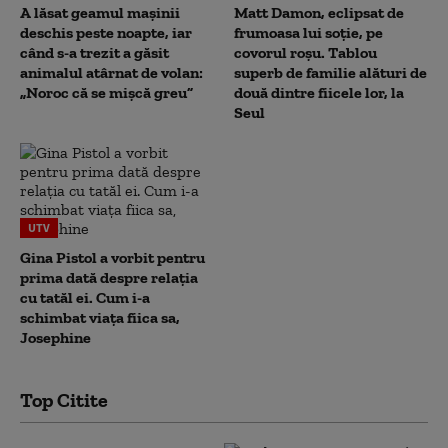
A lăsat geamul mașinii
Matt Damon, eclipsat de
deschis peste noapte, iar
frumoasa lui soție, pe
când s-a trezit a găsit
covorul roșu. Tablou
animalul atârnat de volan:
superb de familie alături de
„Noroc că se mișcă greu”
două dintre fiicele lor, la
Seul
UTV
Gina Pistol a vorbit pentru
prima dată despre relația
cu tatăl ei. Cum i-a
schimbat viața fiica sa,
Josephine
Top Citite