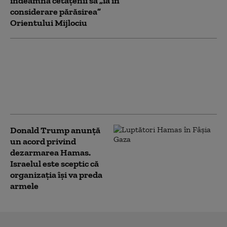
îndeamnă cetăţenii să „ia în
considerare părăsirea”
Orientului Mijlociu
Securitatea energetică a
Canalului Suez, pusă la
încercare: riscuri după atacul
asupra petrolierelor din portul
egiptean Damietta
Donald Trump anunță
un acord privind
dezarmarea Hamas.
Israelul este sceptic că
organizația își va preda
armele