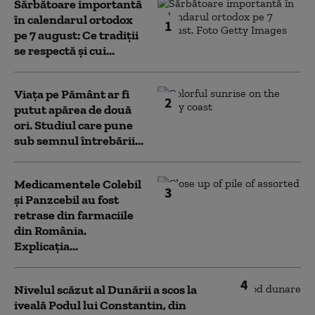
Sărbătoare importantă
în calendarul ortodox
1
pe 7 august: Ce tradiții
se respectă și cui...
Viața pe Pământ ar fi
2
putut apărea de două
ori. Studiul care pune
sub semnul întrebării...
Medicamentele Colebil
3
și Panzcebil au fost
retrase din farmaciile
din România.
Explicația...
4
Nivelul scăzut al Dunării a scos la
iveală Podul lui Constantin, din