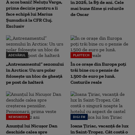
A scos banii! Neluțu Varga,
în 2026, la 89 de ani. Cele
prima decizie pentru a îi
mai bune filme și rolurile
face echipă lui Marius
de Oscar
Șumudică la CFR Cluj.
Exclusiv
ADEVĂRUL
PLAYTECH
„Antrenamentul” sezonului
În ce orașe din Europa poți
în Arctica: Un urs polar
trăi bine cu o pensie de
folosește un bloc de gheață
1.500 de euro pe lună.
pe post de halteră
Costurile reale
NEWSWEEK
DIGI FM
Anunțul lui Nicușor Dan
Ioana Țiriac, vacanță de lux
deschide calea spre
în Saint-Tropez. Cât costă o