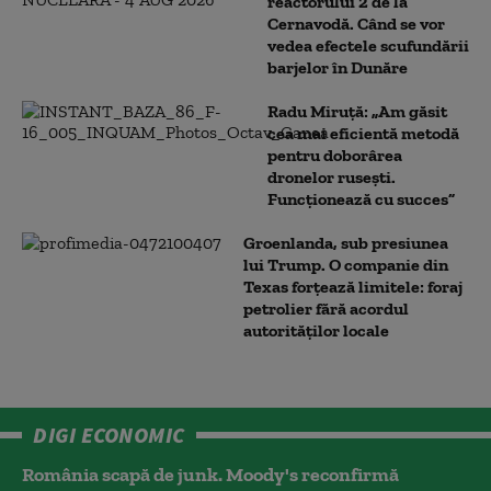
reactorului 2 de la
Cernavodă. Când se vor
vedea efectele scufundării
barjelor în Dunăre
Radu Miruță: „Am găsit
cea mai eficientă metodă
pentru doborârea
dronelor rusești.
Funcționează cu succes”
Groenlanda, sub presiunea
lui Trump. O companie din
Texas forțează limitele: foraj
petrolier fără acordul
autorităților locale
DIGI ECONOMIC
România scapă de junk. Moody's reconfirmă