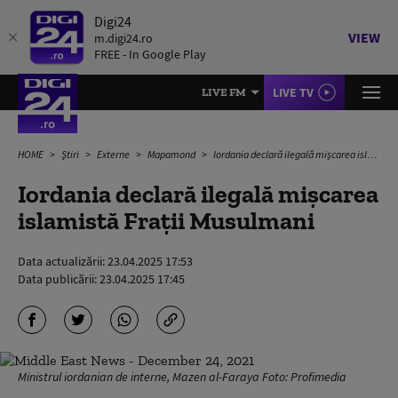
Digi24
VIEW
m.digi24.ro
FREE - In Google Play
LIVE TV
LIVE FM
HOME
Știri
Externe
Mapamond
Iordania declară ilegală mișcarea islamistă Frații Musulmani
Iordania declară ilegală mișcarea
islamistă Frații Musulmani
Data actualizării:
23.04.2025 17:53
Data publicării:
23.04.2025 17:45
Ministrul iordanian de interne, Mazen al-Faraya Foto: Profimedia