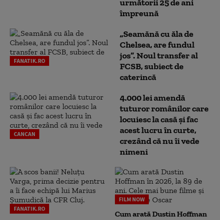
următorii 25 de ani
împreună
„Seamănă cu ăla de
Chelsea, are fundul
jos”. Noul transfer al
FANATIK.RO
FCSB, subiect de
caterincă
4.000 lei amendă
tuturor românilor care
locuiesc la casă și fac
acest lucru în curte,
CANCAN
crezând că nu îi vede
nimeni
FILM NOW
FANATIK.RO
Cum arată Dustin Hoffman