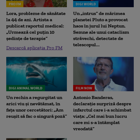
PRO FM
DIGI WORLD
Lora, probleme de sănătate
Un „intrus” de mărimea
la 44 de ani. Artista a
planetei Pluto a provocat
publicat raportul medical:
haos în jurul lui Neptun.
„Urmează cel puțin 10
Semne ale unui cataclism
ședințe de terapie”
străvechi, detectate de
telescopul...
Descarcă aplicația Pro FM
DIGI ANIMAL WORLD
FILM NOW
Un rechin a regurgitat un
Antonio Banderas,
arici viu și nevătămat, în
declarație surpriză despre
fața unor cercetători: „Am
infarctul care i-a schimbat
reușit să fac o singură poză”
viața: „Cel mai bun lucru
care mi s-a întâmplat
vreodată”