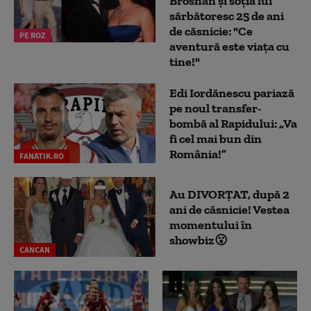
Brosnan și soția lui
sărbătoresc 25 de ani
de căsnicie: "Ce
PE ROZ
aventură este viața cu
tine!"
Edi Iordănescu pariază
pe noul transfer-
bombă al Rapidului: „Va
fi cel mai bun din
România!”
FANATIK.RO
Au DIVORȚAT, după 2
ani de căsnicie! Vestea
momentului în
showbiz😮
CANCAN