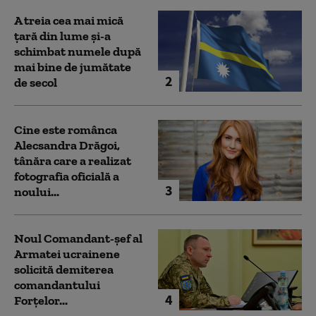
A treia cea mai mică
țară din lume și-a
schimbat numele după
mai bine de jumătate
2
de secol
Cine este românca
Alecsandra Drăgoi,
tânăra care a realizat
fotografia oficială a
3
noului...
Noul Comandant-șef al
Armatei ucrainene
solicită demiterea
comandantului
4
Forțelor...