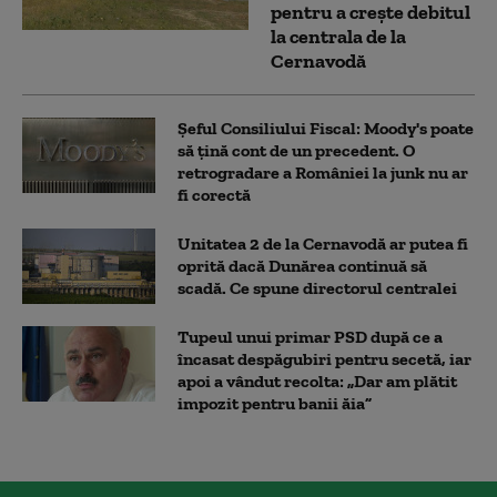
pentru a crește debitul
la centrala de la
Cernavodă
Șeful Consiliului Fiscal: Moody's poate
să țină cont de un precedent. O
retrogradare a României la junk nu ar
fi corectă
Unitatea 2 de la Cernavodă ar putea fi
oprită dacă Dunărea continuă să
scadă. Ce spune directorul centralei
Tupeul unui primar PSD după ce a
încasat despăgubiri pentru secetă, iar
apoi a vândut recolta: „Dar am plătit
impozit pentru banii ăia”