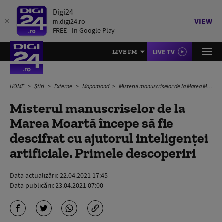
Digi24
VIEW
m.digi24.ro
FREE - In Google Play
LIVE TV
LIVE FM
HOME
Știri
Externe
Mapamond
Misterul manuscriselor de la Marea Moartă începe să fie descifrat cu ajutorul inteligenței artificiale. Primele descoperiri
Misterul manuscriselor de la
Marea Moartă începe să fie
descifrat cu ajutorul inteligenței
artificiale. Primele descoperiri
Data actualizării:
22.04.2021 17:45
Data publicării:
23.04.2021 07:00