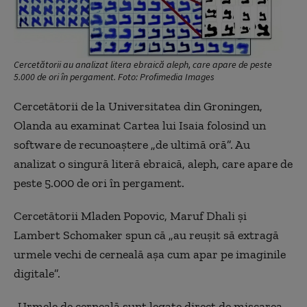
Cercetătorii au analizat litera ebraică aleph, care apare de peste
5.000 de ori în pergament. Foto: Profimedia Images
Cercetătorii de la Universitatea din Groningen,
Olanda au examinat Cartea lui Isaia folosind un
software de recunoaștere „de ultimă oră”. Au
analizat o singură literă ebraică, aleph, care apare de
peste 5.000 de ori în pergament.
Cercetătorii Mladen Popovic, Maruf Dhali și
Lambert Schomaker spun că „au reușit să extragă
urmele vechi de cerneală așa cum apar pe imaginile
digitale”.
„Urmele de cerneală sunt legate direct de mișcarea