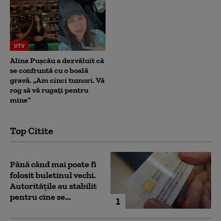
UTV
Alina Pușcău a dezvăluit că
se confruntă cu o boală
gravă. „Am cinci tumori. Vă
rog să vă rugați pentru
mine”
Top Citite
Până când mai poate fi
folosit buletinul vechi.
Autoritățile au stabilit
pentru cine se...
1