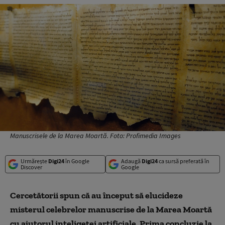
Manuscrisele de la Marea Moartă. Foto: Profimedia Images
Urmărește
Digi24
în Google
Adaugă
Digi24
ca sursă preferată în
Discover
Google
Cercetătorii spun că au început să elucideze
misterul celebrelor manuscrise de la Marea Moartă
cu ajutorul inteligeței artificiale. Prima concluzie la