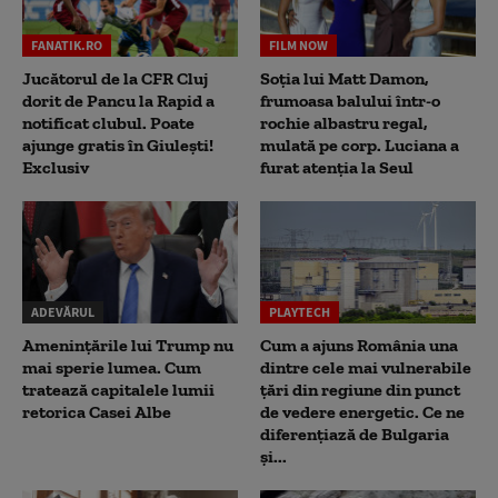
FANATIK.RO
FILM NOW
Jucătorul de la CFR Cluj
Soția lui Matt Damon,
dorit de Pancu la Rapid a
frumoasa balului într-o
notificat clubul. Poate
rochie albastru regal,
ajunge gratis în Giulești!
mulată pe corp. Luciana a
Exclusiv
furat atenția la Seul
ADEVĂRUL
PLAYTECH
Amenințările lui Trump nu
Cum a ajuns România una
mai sperie lumea. Cum
dintre cele mai vulnerabile
tratează capitalele lumii
țări din regiune din punct
retorica Casei Albe
de vedere energetic. Ce ne
diferențiază de Bulgaria
și...