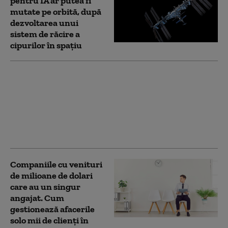
pentru IA ar putea fi
mutate pe orbită, după
dezvoltarea unui
sistem de răcire a
cipurilor în spațiu
August aduce
schimbări pentru
inteligența artificială
în Europa:
regulamentul UE care
intră în vigoare astăzi
Companiile cu venituri
de milioane de dolari
care au un singur
angajat. Cum
gestionează afacerile
solo mii de clienți în