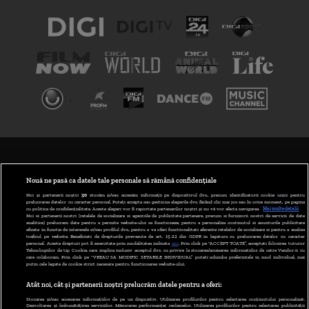
TERMENI ȘI CONDIȚII
POLITICA DE CONFIDENȚIALITATE
Nouă ne pasă ca datele tale personale să rămână confidențiale
Noi și partenerii noștri
30
stocăm și/sau accesăm informații pe dispozitivul dvs., precum identificatorii cookie unici pentru
prelucrarea datelor cu caracter personal. Puteți accepta sau gestiona alegerile dvs. făcând clic mai jos sau în orice moment, pe pagina
ABONARE DIGI TV
cu politica de confidențialitate. Aceste alegeri vor fi raportate partenerilor noștri și nu vă vor afecta navigarea.
Mai multe detalii
Noi si partenerii nostri (retelele de socializare si agentiile de publicitate partenere, precum si furnizorii nostri de servicii de date
analitice) prelucram date pentru a permite website-ului sa functioneze, pentru a personaliza continutul si anunturile publicitare
GESTIONAȚI PREFERINȚELE
afisate in functie de interesele si/sau profilul dvs., pentru a va oferi functionalitati aferente retelelor de socializare si pentru a analiza
traficul pe website. Beneficiati de drepturile prevazute de art. 15-22 din GDPR in legatura cu prelucrarea datelor cu caracter
personal. Aceste drepturi pot fi exercitate prin modalitatea indicata
aici
. Prin click pe “ACCEPT TOATE”, acceptati folosirea tuturor
CODUL DIGI24
Tehnologiilor de tip Cookie, care implica inclusiv acceptul dvs. cu privire la stocarea/accesarea informatiilor de catre Vendor-ii cu
care colaboram. Prin click pe “VREAU SA MODIFIC SETARILE INDIVIDUAL” puteti schimba preferintele in mod individual, mai
putin cele legate de cookie strict necesare pentru functionarea website-ului.
CAMERE WEB
Atât noi, cât și partenerii noștri prelucrăm datele pentru a oferi:
CONTACT/INFO
Stocarea și/sau accesarea informațiilor de pe un dispozitiv. Utilizarea profilurilor pentru selectarea conținutului personalizat.
Dezvoltarea și îmbunătățirea serviciilor. Măsurarea performanței reclamelor. Utilizarea profilurilor pentru selectarea publicității