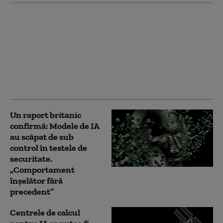
Acţiunile SpaceX se
prăbuşesc după
explozia cheltuielilor
pentru AI şi apropierea
termenului la care
expiră restricţiile de
vânzare
Un raport britanic
confirmă: Modele de IA
au scăpat de sub
control în testele de
securitate.
„Comportament
înşelător fără
precedent”
Centrele de calcul