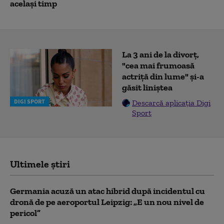
același timp
La 3 ani de la divorț,
"cea mai frumoasă
actriță din lume" și-a
găsit liniștea
DIGI SPORT
Descarcă aplicația Digi
Sport
Ultimele știri
Germania acuză un atac hibrid după incidentul cu
dronă de pe aeroportul Leipzig: „E un nou nivel de
pericol”