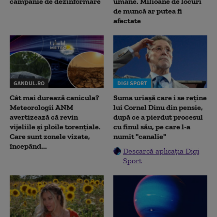
campanie de dezinformare
umane. Milioane de locuri
de muncă ar putea fi
afectate
GANDUL.RO
DIGI SPORT
Cât mai durează canicula?
Suma uriașă care i se reține
Meteorologii ANM
lui Cornel Dinu din pensie,
avertizează că revin
după ce a pierdut procesul
vijeliile și ploile torențiale.
cu finul său, pe care l-a
Care sunt zonele vizate,
numit "canalie"
începând...
Descarcă aplicația Digi
Sport