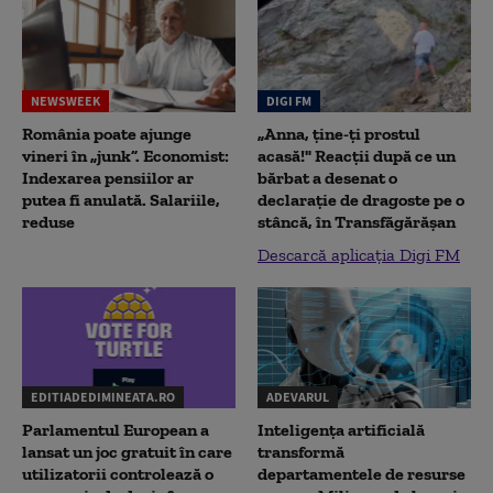
NEWSWEEK
DIGI FM
România poate ajunge
„Anna, ţine-ţi prostul
vineri în „junk”. Economist:
acasă!" Reacţii după ce un
Indexarea pensiilor ar
bărbat a desenat o
putea fi anulată. Salariile,
declaraţie de dragoste pe o
reduse
stâncă, în Transfăgărăşan
Descarcă aplicația Digi FM
EDITIADEDIMINEATA.RO
ADEVARUL
Parlamentul European a
Inteligența artificială
lansat un joc gratuit în care
transformă
utilizatorii controlează o
departamentele de resurse