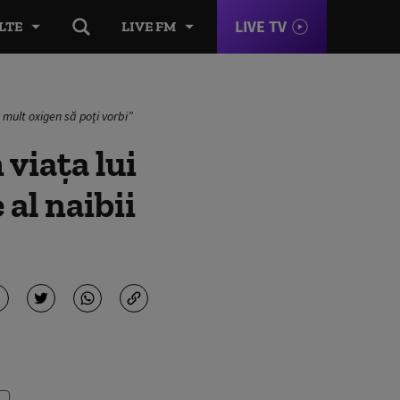
LIVE TV
LTE
LIVE FM
de mult oxigen să poți vorbi”
 viața lui
 al naibii