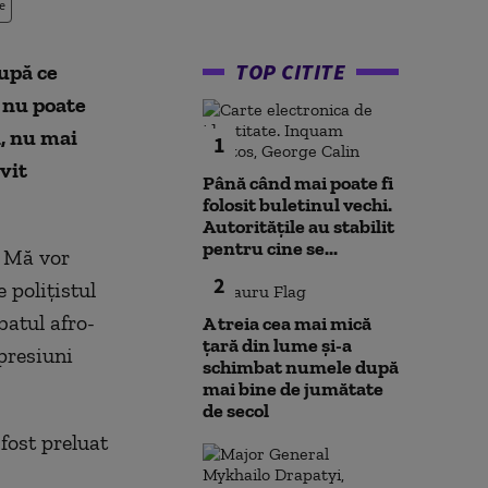
e
TOP CITITE
După ce
ă nu poate
i, nu mai
1
vit
Până când mai poate fi
folosit buletinul vechi.
Autoritățile au stabilit
pentru cine se...
. Mă vor
2
 polițistul
batul afro-
A treia cea mai mică
țară din lume și-a
presiuni
schimbat numele după
mai bine de jumătate
de secol
fost preluat