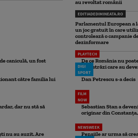
au revoltat românii
EDITIADEDIMINEATA.RO
Parlamentul European a l
un joc gratuit în care utili
controlează o campanie d
dezinformare
PLAYTECH
e caniculă, un fost
De ce România nu poate 
DIGI
autostrăzi care au deven
SPORT
ionant către familia lui
Dan Petrescu s-a decis
FILM
NOW
ardar, dar nu stă să
Sebastian Stan a devenit
originar din Constanța,
NEWSWEEK
ti nu au auzit. Are
Pensiile ar urma să crea