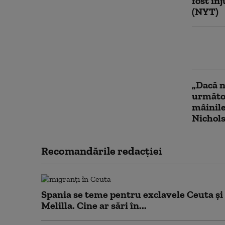
fost în
(NYT)
ONU tri
creată 
„Dacă n
următor
mâinile
Nichols
Recomandările redacţiei
Spania se teme pentru exclavele Ceuta și
Melilla. Cine ar sări în...