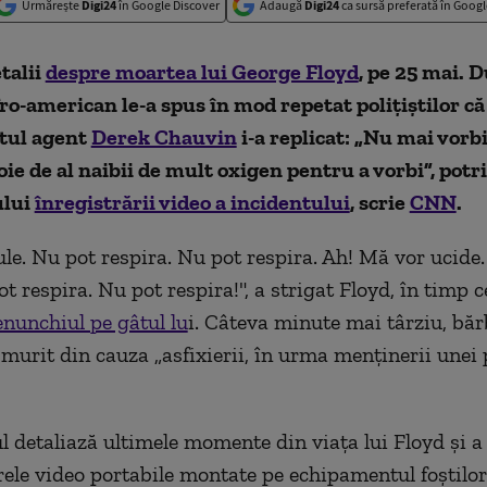
Urmărește
Digi24
în Google Discover
Adaugă
Digi24
ca sursă preferată în Googl
talii
despre moartea lui George Floyd
, pe 25 mai. 
ro-american le-a spus în mod repetat polițiștilor c
stul agent
Derek Chauvin
i-a replicat: „Nu mai vorb
voie de al naibii de mult oxigen pentru a vorbi”, potri
ului
înregistrării video a incidentului
, scrie
CNN
.
le. Nu pot respira. Nu pot respira. Ah! Mă vor ucide
t respira. Nu pot respira!", a strigat Floyd, în timp ce
enunchiul pe gâtul lu
i. Câteva minute mai târziu, băr
murit din cauza „asfixierii, în urma menținerii unei 
l detaliază ultimele momente din viața lui Floyd și a 
ele video portabile montate pe echipamentul foștilor