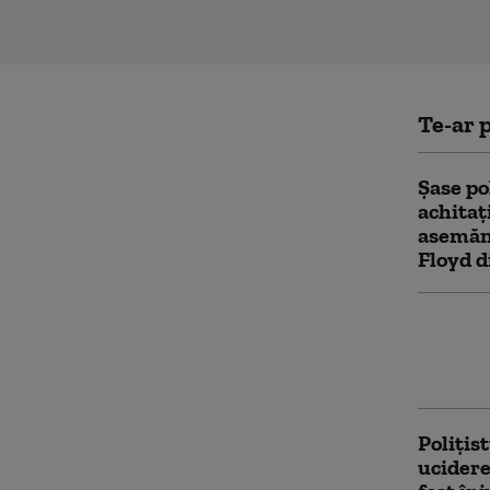
Te-ar p
Şase pol
achitaţ
asemăn
Floyd 
„Nu pot
a fost t
Momentu
Poliţis
ucidere