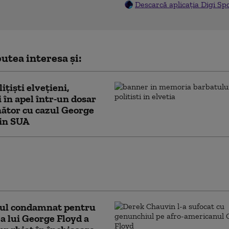
Descarcă aplicația Digi Sp
utea interesa și:
iţişti elvețieni,
i în apel într-un dosar
ător cu cazul George
din SUA
 să respir”. Un afroamerican a murit după ce
rântit la pământ și imobilizat de polițiști.
l a fost filmat
tul condamnat pentru
a lui George Floyd a