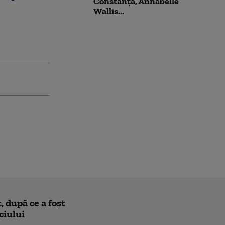
Constanța, Annabelle
Wallis...
 după ce a fost
ciului