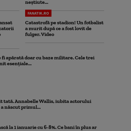
neștiute...
FANATIK.RO
ansat
Catastrofă pe stadion! Un fotbalist
zatorii
a murit după ce a fost lovit de
e
fulger. Video
fi apărată doar cu baze militare. Cele trei
it esențiale...
 tată. Annabelle Wallis, iubita actorului
 a născut primul...
scă la 1 ianuarie cu 6-8%. Ce bani în plus ar