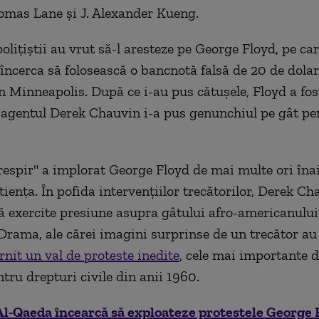
homas Lane și J. Alexander Kueng.
oliţiştii au vrut să-l aresteze pe George Floyd, pe car
încerca să folosească o bancnotă falsă de 20 de dolar
 Minneapolis. După ce i-au pus cătuşele, Floyd a fos
agentul Derek Chauvin i-a pus genunchiul pe gât pen
respir" a implorat George Floyd de mai multe ori înai
ienţa. În pofida intervenţiilor trecătorilor, Derek Ch
ă exercite presiune asupra gâtului afro-americanului
Drama, ale cărei imagini surprinse de un trecător au
rnit un val de proteste inedite
, cele mai importante d
tru drepturi civile din anii 1960.
Al-Qaeda încearcă să exploateze protestele George 