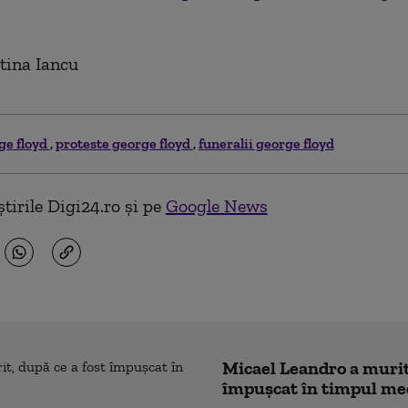
stina Iancu
ge floyd
proteste george floyd
funeralii george floyd
tirile Digi24.ro și pe
Google News
Micael Leandro a murit,
împușcat în timpul me