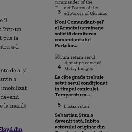
3
e îl
Noul Comandant-șef
al Armatei ucrainene
i într-un
solicită demiterea
t pus la
comandantului
Forțelor...
tru a-l
4
nte de a-şi
La câte grade trebuie
auvin a
setat aerul condiționat
 imobilizat
în timpul caniculei.
Temperatura...
 devenit
5
e la marile
Sebastian Stan a
devenit tată. Iubita
actorului originar din
Floyd din