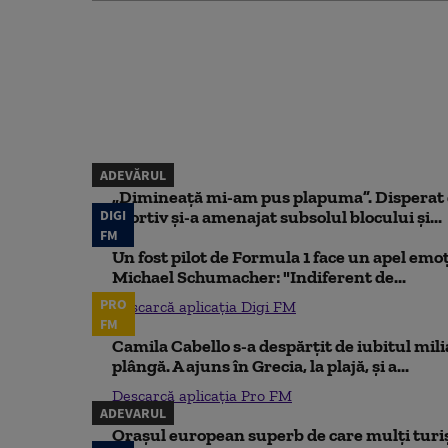
ADEVĂRUL
„Dimineață mi-am pus plapuma”. Disperat d
DIGI
sportiv și-a amenajat subsolul blocului și...
FM
Un fost pilot de Formula 1 face un apel emoț
Michael Schumacher: "Indiferent de...
PRO
Descarcă aplicația Digi FM
FM
Camila Cabello s-a despărțit de iubitul mili
plângă. A ajuns în Grecia, la plajă, și a...
Descarcă aplicația Pro FM
ADEVARUL
Orașul european superb de care mulți turiș