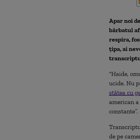
Apar noi de
bărbatul af
respira, fo
țipa, ai ne
transcript
"Haide, omu
ucide. Nu po
stătea cu g
american a 
constante”.
Transcriptu
de pe camer