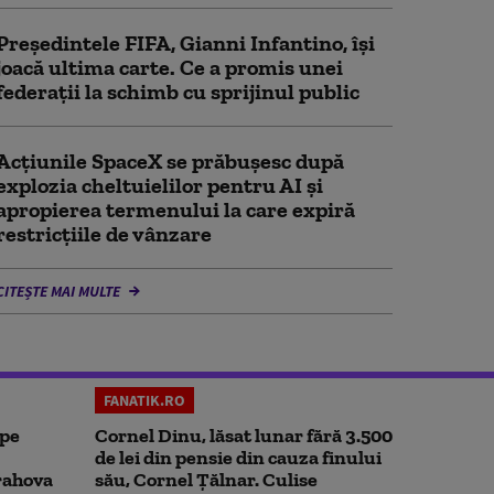
Președintele FIFA, Gianni Infantino, îşi
joacă ultima carte. Ce a promis unei
federații la schimb cu sprijinul public
Acţiunile SpaceX se prăbuşesc după
explozia cheltuielilor pentru AI şi
apropierea termenului la care expiră
restricţiile de vânzare
CITEȘTE MAI MULTE
FANATIK.RO
 pe
Cornel Dinu, lăsat lunar fără 3.500
de lei din pensie din cauza finului
rahova
său, Cornel Țălnar. Culise