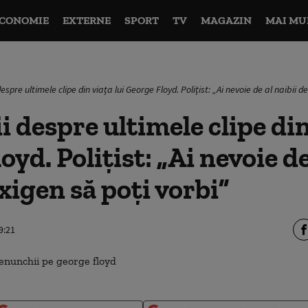
CONOMIE
EXTERNE
SPORT
TV
MAGAZIN
MAI MU
despre ultimele clipe din viața lui George Floyd. Polițist: „Ai nevoie de al naibii 
i despre ultimele clipe din
yd. Polițist: „Ai nevoie de
xigen să poți vorbi”
9:21