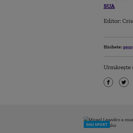
SUA
Editor: Cri
Etichete:
geor
Urmărește ș
DIGI SPORT