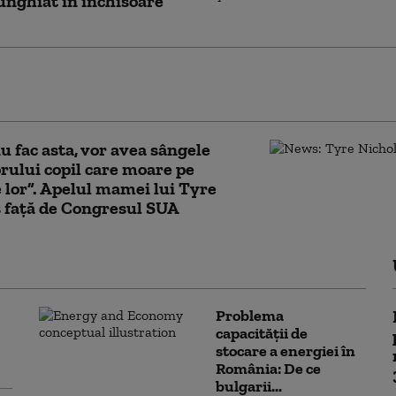
junghiat în închisoare
mite în SUA o echipă de experţi în rasism,
după moartea afro-americanului George Floyd
u fac asta, vor avea sângele
ului copil care moare pe
 lor”. Apelul mamei lui Tyre
 față de Congresul SUA
Problema
capacității de
stocare a energiei în
România: De ce
bulgarii...