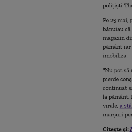
polițiști T
Pe 25 mai, p
bănuiau că 
magazin din
pământ iar 
imobiliza.
"Nu pot să 
pierde conşt
continuat s
la pământ. 
virale,
a stâ
marşuri pen
Citește și: