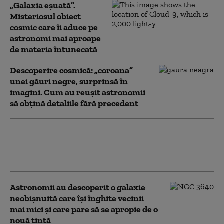
„Galaxia eșuată”.
Misteriosul obiect
cosmic care îi aduce pe
astronomi mai aproape
de materia întunecată
Descoperire cosmică: „coroana”
unei găuri negre, surprinsă în
imagini. Cum au reușit astronomii
să obțină detaliile fără precedent
Primele imagini spectaculoase de la
Observatorul Vera Rubin. „Creșe de
stele”, descoperite în Calea Lactee
Astronomii au descoperit o galaxie
neobișnuită care își înghite vecinii
mai mici și care pare să se apropie de o
nouă țintă