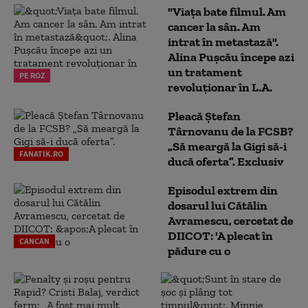
"Viața bate filmul. Am
cancer la sân. Am
intrat în metastază".
Alina Pușcău începe azi
un tratament
PE ROZ
revoluționar în L.A.
Pleacă Ștefan
Târnovanu de la FCSB?
„Să meargă la Gigi să-i
FANATIK.RO
ducă oferta”. Exclusiv
Episodul extrem din
dosarul lui Cătălin
Avramescu, cercetat de
DIICOT: 'A plecat în
CANCAN
pădure cu o