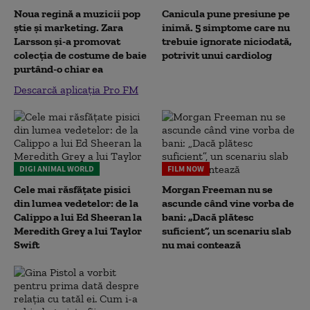
Noua regină a muzicii pop
Canicula pune presiune pe
știe și marketing. Zara
inimă. 5 simptome care nu
Larsson și-a promovat
trebuie ignorate niciodată,
colecția de costume de baie
potrivit unui cardiolog
purtând-o chiar ea
Descarcă aplicația Pro FM
DIGI ANIMAL WORLD
FILM NOW
Cele mai răsfățate pisici
Morgan Freeman nu se
din lumea vedetelor: de la
ascunde când vine vorba de
Calippo a lui Ed Sheeran la
bani: „Dacă plătesc
Meredith Grey a lui Taylor
suficient”, un scenariu slab
Swift
nu mai contează