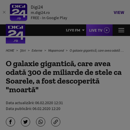
Digi24
VIEW
m.digi24.ro
FREE - In Google Play
LIVE TV
LIVE FM
HOME
Știri
Externe
Mapamond
O galaxie gigantică, care avea odată 300 de miliarde de stele ca Soarele, a fost descoperită "moartă"
O galaxie gigantică, care avea
odată 300 de miliarde de stele ca
Soarele, a fost descoperită
"moartă"
Data actualizării:
06.02.2020 12:31
Data publicării:
06.02.2020 12:20