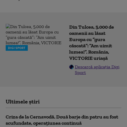
Din Tulcea, 5.000 de
oamenii au lăsat
Europa cu ”gura
căscată”: ”Am uimit
DIGI SPORT
lumea!”. România,
VICTORIE uriașă
Descarcă aplicația Digi
Sport
Ultimele știri
Criza de la Cernavodă. Două barje din patru au fost
scufundate, operațiunea continuă