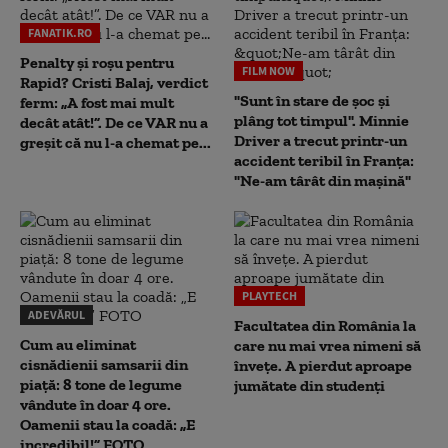
FANATIK.RO
Penalty și roșu pentru
FILM NOW
Rapid? Cristi Balaj, verdict
"Sunt în stare de șoc și
ferm: „A fost mai mult
plâng tot timpul". Minnie
decât atât!”. De ce VAR nu a
Driver a trecut printr-un
greșit că nu l-a chemat pe...
accident teribil în Franța:
"Ne-am târât din mașină"
PLAYTECH
ADEVĂRUL
Facultatea din România la
Cum au eliminat
care nu mai vrea nimeni să
cisnădienii samsarii din
înveţe. A pierdut aproape
piață: 8 tone de legume
jumătate din studenţi
vândute în doar 4 ore.
Oamenii stau la coadă: „E
incredibil!” FOTO