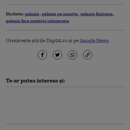
Etichete:
galaxie
galaxie pe moarte
galaxie fantoma
galaxie fara materie intunecata
Urmărește știrile Digi24.ro și pe
Google News
Te-ar putea interesa și:
Marele Nor al lui Magellan
distruge galaxia vecină.
„Mişcările stelelor sunt ca o
maşină a timpului”