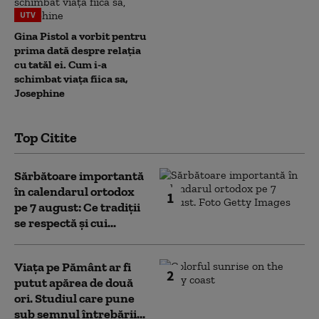
UTV
Gina Pistol a vorbit pentru
prima dată despre relația
cu tatăl ei. Cum i-a
schimbat viața fiica sa,
Josephine
Top Citite
Sărbătoare importantă
în calendarul ortodox
1
pe 7 august: Ce tradiții
se respectă și cui...
Viața pe Pământ ar fi
2
putut apărea de două
ori. Studiul care pune
sub semnul întrebării...