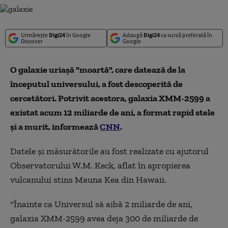
Urmărește
Digi24
în Google
Adaugă
Digi24
ca sursă preferată în
Discover
Google
O galaxie uriașă "moartă", care datează de la
începutul universului, a fost descoperită de
cercetători. Potrivit acestora, galaxia XMM-2599 a
existat acum 12 miliarde de ani, a format rapid stele
și a murit, informează
CNN
.
Datele și măsurătorile au fost realizate cu ajutorul
Observatorului W.M. Keck, aflat în apropierea
vulcanului stins Mauna Kea din Hawaii.
"Înainte ca Universul să aibă 2 miliarde de ani,
galaxia XMM-2599 avea deja 300 de miliarde de