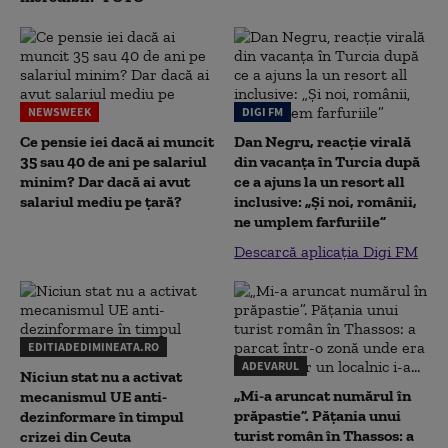
NEWSWEEK
DIGI FM
Ce pensie iei dacă ai muncit
Dan Negru, reacție virală
35 sau 40 de ani pe salariul
din vacanța în Turcia după
minim? Dar dacă ai avut
ce a ajuns la un resort all
salariul mediu pe țară?
inclusive: „Și noi, românii,
ne umplem farfuriile”
Descarcă aplicația Digi FM
EDITIADEDIMINEATA.RO
ADEVARUL
Niciun stat nu a activat
„Mi-a aruncat numărul în
mecanismul UE anti-
prăpastie”. Pățania unui
dezinformare în timpul
turist român în Thassos: a
crizei din Ceuta