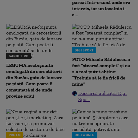
parcat într-o zonă unde era
interzis, iar un localnic i-
a...
DIGI SPORT
GANDUL.RO
FOTO Mihaela Rădulescu a
LEGUMA neobișnuită
fost ”ștearsă complet” și nu
omologată de cercetătorii
s-a mai putut abține:
din Buzău, gata de lansare
”Trebuie să le fie frică de
pe piață. Cum poate fi
mine”
consumată și de unde
Descarcă aplicația Digi
provine soiul
Sport
PRO FM
DIGI WORLD