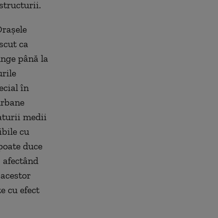
tructurii.
Oraşele
scut ca
unge până la
rile
cial în
urbane
aturii medii
ibile cu
 poate duce
, afectând
 acestor
e cu efect