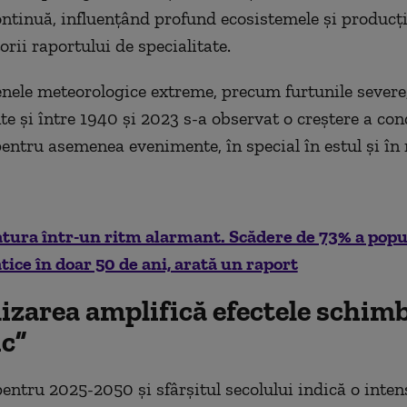
ontinuă, influenţând profund ecosistemele şi producţi
rii raportului de specialitate.
nele meteorologice extreme, precum furtunile severe
e şi între 1940 şi 2023 s-a observat o creştere a cond
pentru asemenea evenimente, în special în estul şi în n
tura într-un ritm alarmant. Scădere de 73% a popul
atice în doar 50 de ani, arată un raport
izarea amplifică efectele schimb
ic”
pentru 2025-2050 şi sfârşitul secolului indică o inten