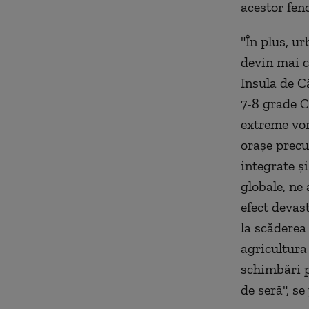
acestor fen
"În plus, u
devin mai c
Insula de C
7-8 grade C
extreme vor
oraşe precu
integrate ş
globale, ne
efect devas
la scăderea 
agricultura
schimbări p
de seră", se