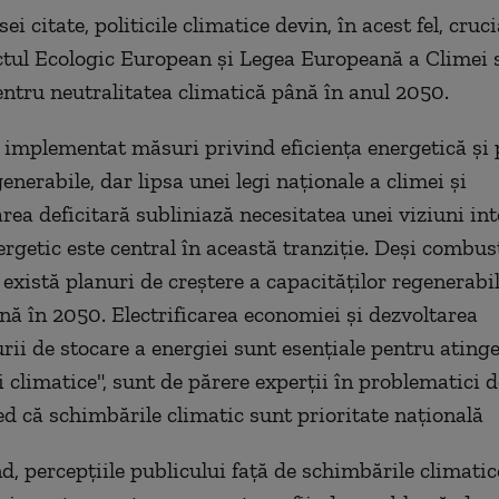
ei citate, politicile climatice devin, în acest fel, cruci
ctul Ecologic European şi Legea Europeană a Climei 
entru neutralitatea climatică până în anul 2050.
implementat măsuri privind eficienţa energetică şi
enerabile, dar lipsa unei legi naţionale a climei şi
ea deficitară subliniază necesitatea unei viziuni int
rgetic este central în această tranziţie. Deşi combusti
există planuri de creştere a capacităţilor regenerabil
nă în 2050. Electrificarea economiei şi dezvoltarea
urii de stocare a energiei sunt esenţiale pentru ating
i climatice", sunt de părere experţii în problematici 
d că schimbările climatic sunt prioritate națională
nd, percepţiile publicului faţă de schimbările climatic