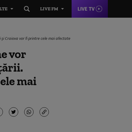
LIVE TV
LTE
LIVE FM
și Craiova vor fi printre cele mai afectate
e vor
ării.
cele mai