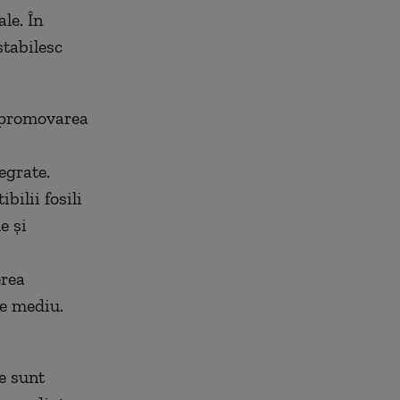
ale. În
stabilesc
 promovarea
egrate.
bilii fosili
e şi
erea
de mediu.
e sunt