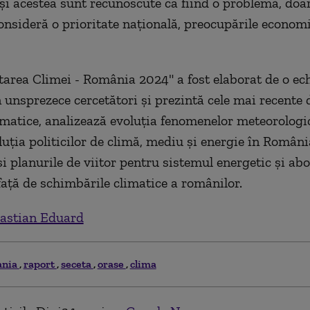
eşi acestea sunt recunoscute ca fiind o problemă, doa
onsideră o prioritate naţională, preocupările economi
tarea Climei - România 2024" a fost elaborat de o ec
 unsprezece cercetători şi prezintă cele mai recente 
limatice, analizează evoluţia fenomenelor meteorologi
luţia politicilor de climă, mediu şi energie în Români
şi planurile de viitor pentru sistemul energetic şi ab
 faţă de schimbările climatice a românilor.
astian Eduard
ania
raport
seceta
orase
clima