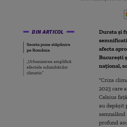
DIN ARTICOL
Durata şi f
semnificati
Seceta pune stăpânire
afecta apro
pe România
Bucureşti ş
„Urbanizarea amplifică
naţional, s
efectele schimbărilor
climatic”
"Criza clima
2023 care a
Celsius faţ
au depăşit p
semnalând d
profund asu