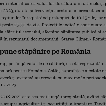
rin intensificarea valurilor de căldură în ultimele şa
şi 2023, durata şi frecvenţa acestora au crescut semni
regiunilor înregistrând prelungiri de 10-15 zile, iar 
ii peste 25-30 de zile. Proiecţiile indică o continuare 
la sfârşitul secolului, afectând sănătatea publică şi e
ă în rezumatul documentului "Starea Climei - Român
 pune stăpânire pe România
imp, pe lângă valurile de căldură, seceta reprezintă o 
ajoră pentru România. Astfel, suprafeţele afectate d
everă şi extremă au crescut, cu maxime în perioadel
1 - 2023.
 2018-2021 este cea mai lungă înregistrată, având ef
e asupra agriculturii şi securităţii alimentare. Tendi