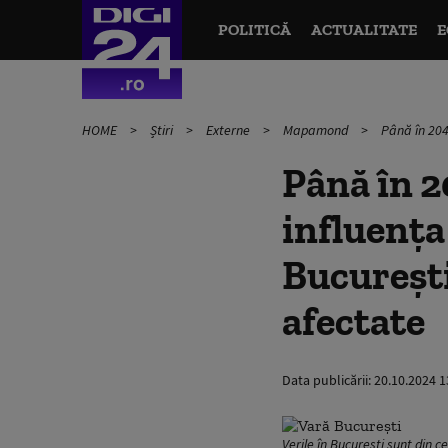
POLITICĂ
ACTUALITATE
E
HOME
Știri
Externe
Mapamond
Până în 204
Până în 
influența
București
afectate
Data publicării:
20.10.2024 1
Verile în București sunt din ce