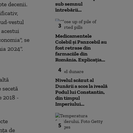
pte decenii.
sub semnul
întrebării...
ficativ,
sud-vestul
3
a acestui
Medicamentele
conomia", se
Colebil și Panzcebil au
fost retrase din
ia 2024".
farmaciile din
România. Explicația...
4
altă
Nivelul scăzut al
Dunării a scos la iveală
e secetă
Podul lui Constantin,
e 2018 -
din timpul
Imperiului...
ecte
5
nţa de