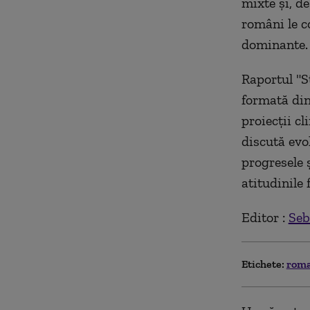
mixte şi, d
români le c
dominante.
Raportul "S
formată din
proiecţii c
discută evo
progresele 
atitudinile
Editor :
Seb
Etichete:
rom