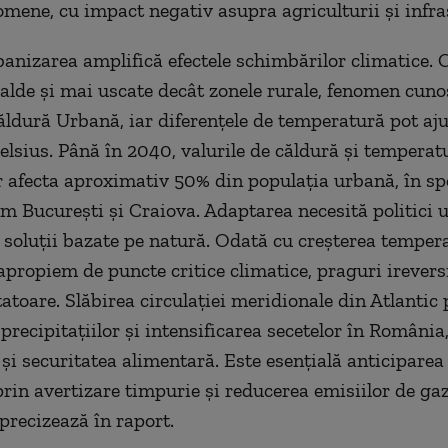
omene, cu impact negativ asupra agriculturii şi infras
rbanizarea amplifică efectele schimbărilor climatice. 
alde şi mai uscate decât zonele rurale, fenomen cuno
ăldură Urbană, iar diferenţele de temperatură pot aj
elsius. Până în 2040, valurile de căldură şi temperatu
 afecta aproximativ 50% din populaţia urbană, în spe
m Bucureşti şi Craiova. Adaptarea necesită politici 
i soluţii bazate pe natură. Odată cu creşterea temper
 apropiem de puncte critice climatice, praguri irevers
tatoare. Slăbirea circulaţiei meridionale din Atlantic
precipitaţiilor şi intensificarea secetelor în România
 şi securitatea alimentară. Este esenţială anticiparea
rin avertizare timpurie şi reducerea emisiilor de gaz
 precizează în raport.