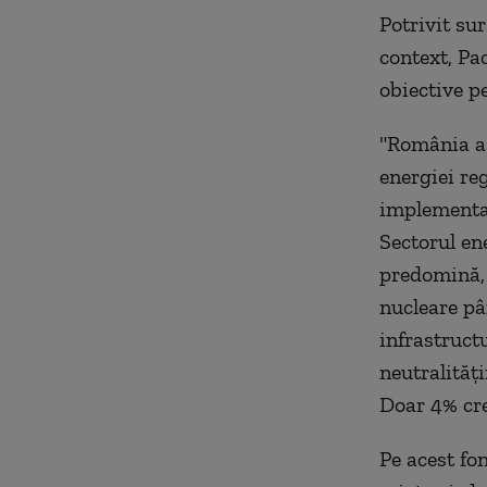
Potrivit surs
context, Pa
obiective p
"România a 
energiei reg
implementar
Sectorul ene
predomină, 
nucleare pâ
infrastruct
neutralităţi
Doar 4% cre
Pe acest fo