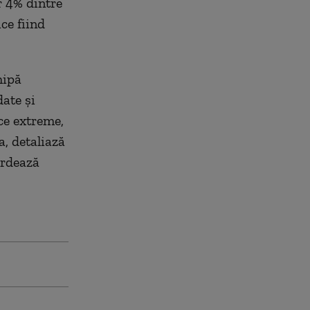
r 4% dintre
ce fiind
hipă
date şi
ce extreme,
a, detaliază
ordează