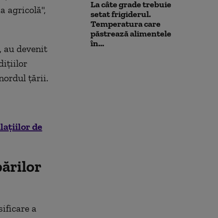
La câte grade trebuie
a agricolă",
setat frigiderul.
Temperatura care
păstrează alimentele
în...
, au devenit
iţiilor
ordul ţării.
ațiilor de
ărilor
sificare a