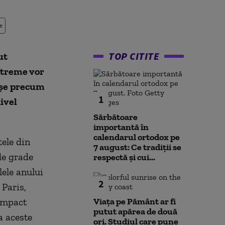
e
TOP CITITE
ut
extreme vor
aşe precum
1
ivel
Sărbătoare
importantă în
calendarul ortodox pe
tele din
7 august: Ce tradiții se
de grade
respectă și cui...
lele anului
2
 Paris,
 impact
Viața pe Pământ ar fi
putut apărea de două
a aceste
ori. Studiul care pune