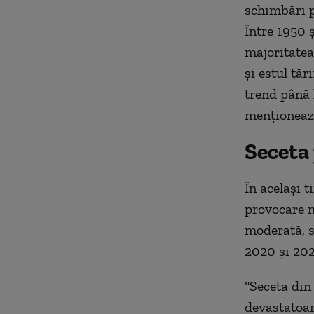
schimbări p
Între 1950 
majoritatea 
şi estul ţăr
trend până 
menţioneaz
Seceta
În acelaşi t
provocare m
moderată, s
2020 şi 202
"Seceta din
devastatoar