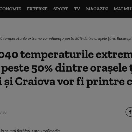
CONOMIE
EXTERNE
SPORT
TV
MAGAZIN
MAI MU
0 temperaturile extreme vor influența peste 50% dintre orașele țării. București 
2040 temperaturile extrem
 peste 50% dintre orașele ț
 și Craiova vor fi printre 
3:30
 în ce mai fierbinți. Foto: Profimedia