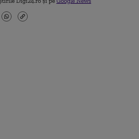
tirile Digi24.ro și pe
Google News