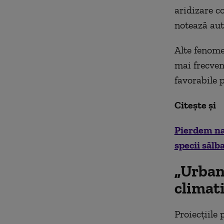
aridizare c
notează auto
Alte fenome
mai frecvent
favorabile 
Citește și
Pierdem na
specii sălb
„Urban
climat
Proiecţiile 