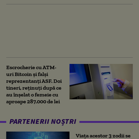
Unde se află Liberland,
teritoriul din Europa
nerevendicat de nicio
țară și asociat cu unii
dintre cei mai bogați
oameni ai lumii
Escrocherie cu ATM-
uri Bitcoin și falși
reprezentanți ASF. Doi
tineri, reținuți după ce
au înșelat o femeie cu
aproape 287.000 de lei
PARTENERII NOȘTRI
Viața acestor 3 zodii se