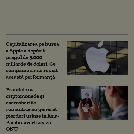
după ce ar fi furat
aproape un milion de
dolari. Își pregătea
fuga din SUA
Capitalizarea pe bursă
a Apple a depăşit
pragul de 5.000
miliarde de dolari. Ce
companie a mai reușit
această performanță
Fraudele cu
criptomonede și
escrocheriile
romantice au generat
pierderi uriașe în Asia-
Pacific, avertizează
ONU