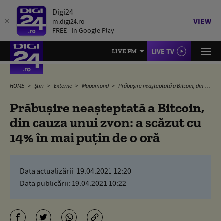
Digi24
VIEW
m.digi24.ro
FREE - In Google Play
LIVE TV
LIVE FM
HOME
Știri
Externe
Mapamond
Prăbușire neașteptată a Bitcoin, din cauza unui zvon: a scăzut cu 14% în mai puțin de o oră
Prăbușire neașteptată a Bitcoin,
din cauza unui zvon: a scăzut cu
14% în mai puțin de o oră
Data actualizării:
19.04.2021 12:20
Data publicării:
19.04.2021 10:22