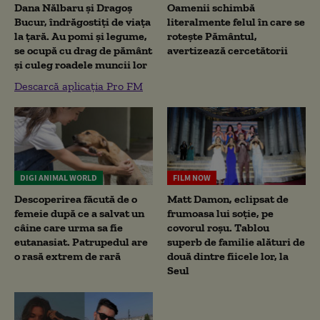
Dana Nălbaru și Dragoș
Oamenii schimbă
Bucur, îndrăgostiți de viața
literalmente felul în care se
la țară. Au pomi și legume,
rotește Pământul,
se ocupă cu drag de pământ
avertizează cercetătorii
și culeg roadele muncii lor
Descarcă aplicația Pro FM
DIGI ANIMAL WORLD
FILM NOW
Descoperirea făcută de o
Matt Damon, eclipsat de
femeie după ce a salvat un
frumoasa lui soție, pe
câine care urma sa fie
covorul roșu. Tablou
eutanasiat. Patrupedul are
superb de familie alături de
o rasă extrem de rară
două dintre fiicele lor, la
Seul