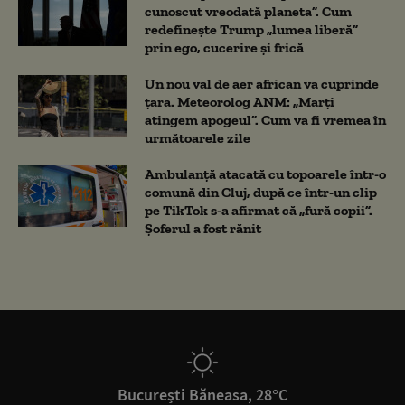
cunoscut vreodată planeta”. Cum
redefinește Trump „lumea liberă”
prin ego, cucerire și frică
Un nou val de aer african va cuprinde
țara. Meteorolog ANM: „Marți
atingem apogeul”. Cum va fi vremea în
următoarele zile
Ambulanţă atacată cu topoarele într-o
comună din Cluj, după ce într-un clip
pe TikTok s-a afirmat că „fură copii”.
Șoferul a fost rănit
București Băneasa, 28°C