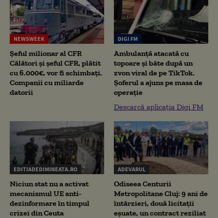
NEWSWEEK
DIGI FM
Șeful milionar al CFR
Ambulanță atacată cu
Călători și șeful CFR, plătit
topoare și bâte după un
cu 6.000€, vor fi schimbați.
zvon viral de pe TikTok.
Companii cu miliarde
Șoferul a ajuns pe masa de
datorii
operație
Descarcă aplicația Digi FM
EDITIADEDIMINEATA.RO
ADEVARUL
Niciun stat nu a activat
Odiseea Centurii
mecanismul UE anti-
Metropolitane Cluj: 9 ani de
dezinformare în timpul
întârzieri, două licitații
crizei din Ceuta
eșuate, un contract reziliat