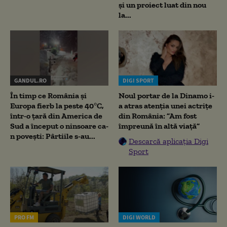
și un proiect luat din nou
la...
GANDUL.RO
DIGI SPORT
În timp ce România și
Noul portar de la Dinamo i-
Europa fierb la peste 40°C,
a atras atenția unei actrițe
într-o țară din America de
din România: ”Am fost
Sud a început o ninsoare ca-
împreună în altă viață”
n povești: Pârtiile s-au...
Descarcă aplicația Digi
Sport
PRO FM
DIGI WORLD