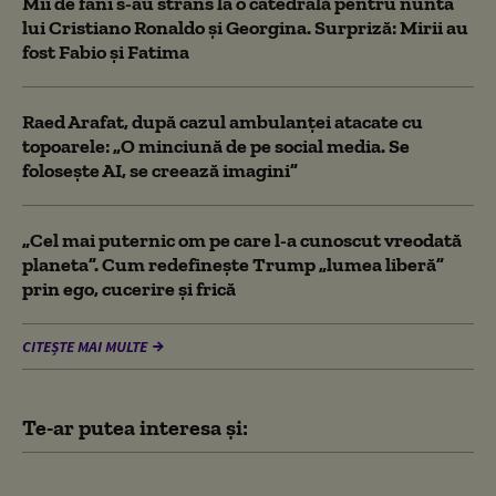
Mii de fani s-au strâns la o catedrală pentru nunta
lui Cristiano Ronaldo şi Georgina. Surpriză: Mirii au
fost Fabio şi Fatima
Raed Arafat, după cazul ambulanței atacate cu
topoarele: „O minciună de pe social media. Se
folosește AI, se creează imagini”
„Cel mai puternic om pe care l-a cunoscut vreodată
planeta”. Cum redefinește Trump „lumea liberă”
prin ego, cucerire și frică
CITEȘTE MAI MULTE
Te-ar putea interesa și:
Un agent FBI, arestat