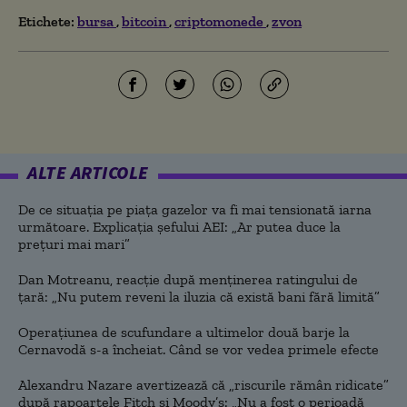
Etichete:
bursa
bitcoin
criptomonede
zvon
ALTE ARTICOLE
De ce situaţia pe piaţa gazelor va fi mai tensionată iarna
următoare. Explicația șefului AEI: „Ar putea duce la
preţuri mai mari”
Dan Motreanu, reacție după menținerea ratingului de
țară: „Nu putem reveni la iluzia că există bani fără limită”
Operațiunea de scufundare a ultimelor două barje la
Cernavodă s-a încheiat. Când se vor vedea primele efecte
Alexandru Nazare avertizează că „riscurile rămân ridicate”
după rapoartele Fitch și Moody’s: „Nu a fost o perioadă