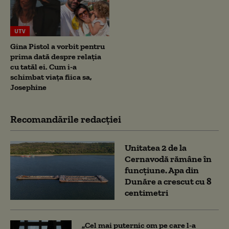
UTV
Gina Pistol a vorbit pentru
prima dată despre relația
cu tatăl ei. Cum i-a
schimbat viața fiica sa,
Josephine
Recomandările redacţiei
Unitatea 2 de la
Cernavodă rămâne în
funcțiune. Apa din
Dunăre a crescut cu 8
centimetri
„Cel mai puternic om pe care l-a