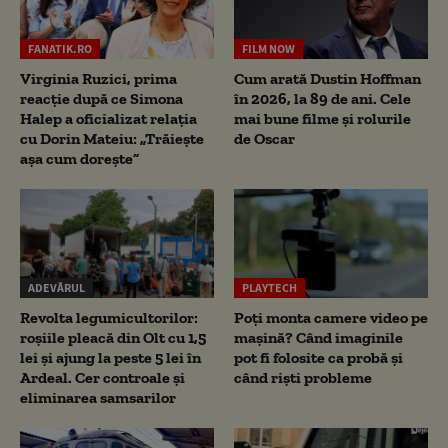
FANATIK.RO
FILM NOW
Virginia Ruzici, prima
Cum arată Dustin Hoffman
reacție după ce Simona
în 2026, la 89 de ani. Cele
Halep a oficializat relația
mai bune filme și rolurile
cu Dorin Mateiu: „Trăiește
de Oscar
așa cum dorește”
ADEVĂRUL
PLAYTECH
Revolta legumicultorilor:
Poți monta camere video pe
roșiile pleacă din Olt cu 1,5
mașină? Când imaginile
lei și ajung la peste 5 lei în
pot fi folosite ca probă și
Ardeal. Cer controale și
când riști probleme
eliminarea samsarilor