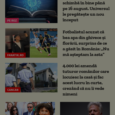
schimbă în bine până
pe 16 august. Universul
le pregătește un nou
început
PE ROZ
Fotbalistul acuzat că
bea apa din ghivece și
florării, surprins de ce
a găsit în România: „Nu
mă așteptam la asta”
FANATIK.RO
4.000 lei amendă
tuturor românilor care
locuiesc la casă și fac
acest lucru în curte,
crezând că nu îi vede
CANCAN
nimeni