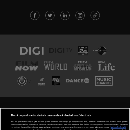
TERMENI ȘI CONDIȚII
POLITICA DE CONFIDENȚIALITATE
Nouă ne pasă ca datele tale personale să rămână confidențiale
Noi și partenerii noștri
30
stocăm și/sau accesăm informații pe dispozitivul dvs., precum identificatorii cookie unici pentru
prelucrarea datelor cu caracter personal. Puteți accepta sau gestiona alegerile dvs. făcând clic mai jos sau în orice moment, pe pagina
ABONARE DIGI TV
cu politica de confidențialitate. Aceste alegeri vor fi raportate partenerilor noștri și nu vă vor afecta navigarea.
Mai multe detalii