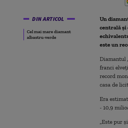
DIN ARTICOL
Un diamant 
centrală şi
Cel mai mare diamant
echivalentu
albastru-verde
este un rec
Diamantul „
franci elve
record mond
casa de lici
Era estimat 
- 10,9 milio
„Este pur ş