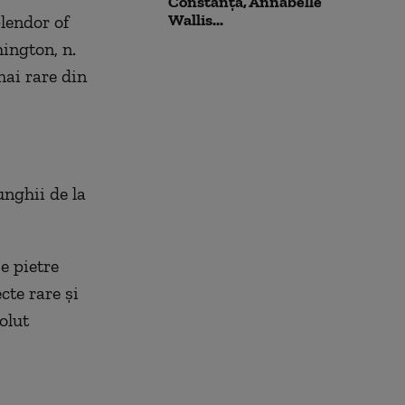
Constanța, Annabelle
Wallis...
plendor of
ington, n.
mai rare din
nghii de la
e pietre
cte rare şi
olut