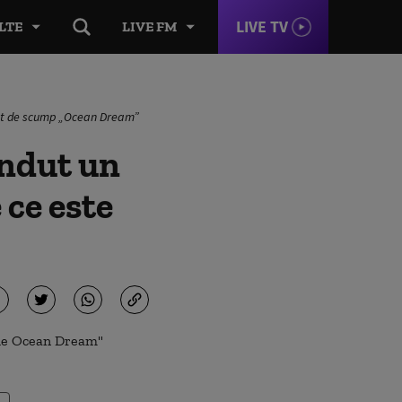
LIVE TV
LTE
LIVE FM
 atât de scump „Ocean Dream”
ândut un
 ce este