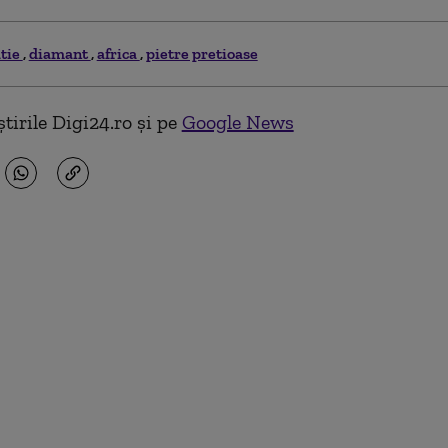
atie
diamant
africa
pietre pretioase
tirile Digi24.ro și pe
Google News