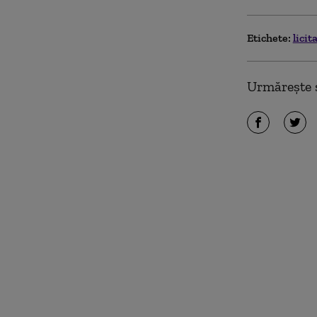
Etichete:
licit
Urmărește ș