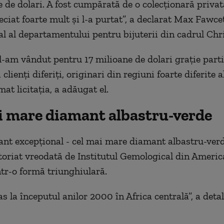
e de dolari. A fost cumpărată de o colecţionară privat
eciat foarte mult şi l-a purtat”, a declarat Max Fawcet
al al departamentului pentru bijuterii din cadrul Chri
l-am vândut pentru 17 milioane de dolari graţie parti
 clienţi diferiţi, originari din regiuni foarte diferite a
at licitaţia, a adăugat el.
i mare diamant albastru-verde
nt excepţional - cel mai mare diamant albastru-ver
toriat vreodată de Institutul Gemological din America
ntr-o formă triunghiulară.
as la începutul anilor 2000 în Africa centrală”, a detal