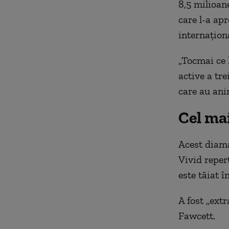
8,5 milioan
care l-a apr
internaţion
„Tocmai ce 
active a trei
care au anim
Cel ma
Acest diama
Vivid reper
este tăiat î
A fost „extr
Fawcett.