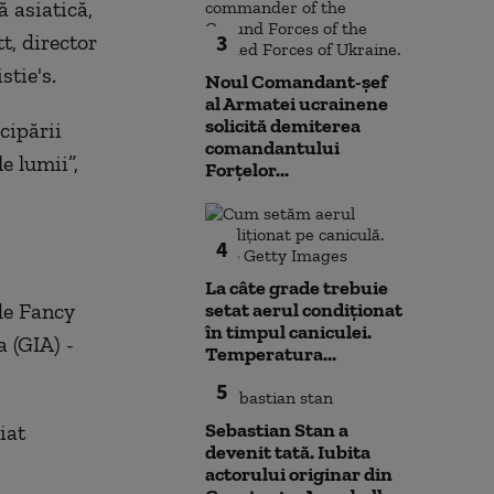
ă asiatică,
t, director
3
stie's.
Noul Comandant-șef
al Armatei ucrainene
solicită demiterea
cipării
comandantului
le lumii”,
Forțelor...
4
La câte grade trebuie
de Fancy
setat aerul condiționat
în timpul caniculei.
 (GIA) -
Temperatura...
5
Sebastian Stan a
iat
devenit tată. Iubita
actorului originar din