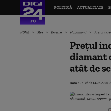
POLITICĂ
ACTUALITATE
E
HOME
Știri
Externe
Mapamond
Prețul incr
Prețul in
diamant câ
atât de 
Data publicării:
14.05.2026 0
Diamantul „Ocean Dream", pre