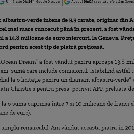
Urmărește
Digi24
în Google Discover
Adaugă
Digi24
ca sursă preferată în Googl
albastru-verde intens de 5,5 carate, originar din A
 cel mai mare cunoscut până în prezent, a fost vân
l a 14,8 milioane de euro miercuri, la Geneva. Prețu
ord pentru acest tip de piatră preţioasă.
Ocean Dream” a fost vândut pentru aproape 13,6 mi
ţieni, sumă care include comisionul, „stabilind astfel 
ial la o licitaţie pentru un diamant albastru-verde”, 
tații Christie's pentru presă, potrivit AFP, preluată d
la o sumă cuprinsă între 7 şi 10 milioane de franci el
ane de euro).
i simplu remarcabil. Am vândut această piatră în 20