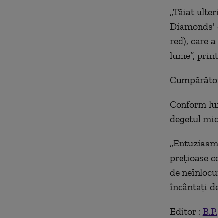
„Tăiat ulter
Diamonds' d
red), care 
lume”, print
Cumpărătoru
Conform lui
degetul mic
„Entuziasmu
preţioase c
de neînlocu
încântaţi de
Editor :
B.P.