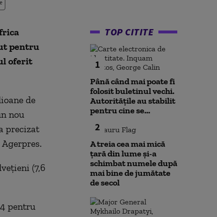
e
TOP CITITE
frica
dut pentru
l oferit
1
Până când mai poate fi
folosit buletinul vechi.
lioane de
Autoritățile au stabilit
pentru cine se...
un nou
2
a precizat
e Agerpres.
A treia cea mai mică
țară din lume și-a
schimbat numele după
veţieni (7,6
mai bine de jumătate
de secol
14 pentru