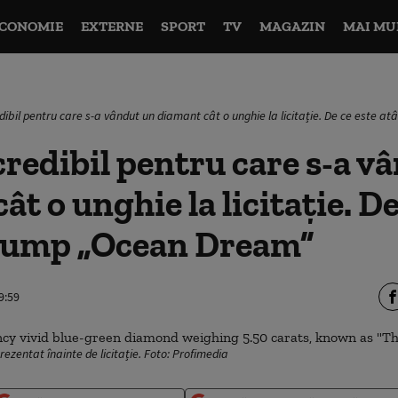
CONOMIE
EXTERNE
SPORT
TV
MAGAZIN
MAI MU
edibil pentru care s-a vândut un diamant cât o unghie la licitație. De ce este
credibil pentru care s-a v
t o unghie la licitație. De
scump „Ocean Dream”
9:59
zentat înainte de licitație. Foto: Profimedia