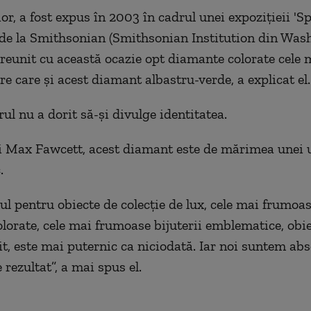
ior, a fost expus în 2003 în cadrul unei expoziţieii 'S
e la Smithsonian (Smithsonian Institution din Wash
a reunit cu această ocazie opt diamante colorate cele 
re care şi acest diamant albastru-verde, a explicat el.
l nu a dorit să-şi divulge identitatea.
 Max Fawcett, acest diamant este de mărimea unei u
.
l pentru obiecte de colecţie de lux, cele mai frumoas
olorate, cele mai frumoase bijuterii emblematice, obie
it, este mai puternic ca niciodată. Iar noi suntem abs
 rezultat”, a mai spus el.