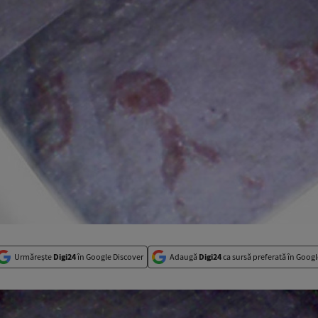
Urmărește
Digi24
în Google Discover
Adaugă
Digi24
ca sursă preferată în Googl