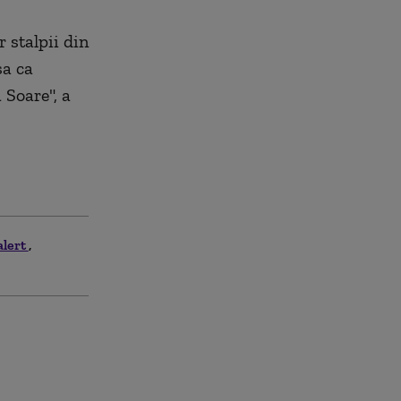
r stalpii din
sa ca
 Soare", a
alert