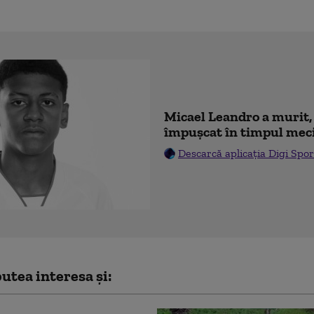
Micael Leandro a murit, 
împușcat în timpul mec
Descarcă aplicația Digi Spor
utea interesa și: