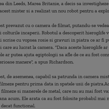
ea din Leeds, Marea Britanie, a decis sa investigheze
acest mister si a realizat un nou robot pentru a expl
ost prevazut cu o camera de filmat, putandu-se vedea
i colturile incaperii. Robotul a descoperit hieroglife 
 scrise cu vopsea rosie si gravuri in piatra ce ar fi p
i care au lucrat la camera. "Daca aceste hieroglife ar 
ele ar putea ajuta egiptologii sa afle de ce au fost con
erioase manere", a spus Richardson.
ost, de asemenea, capabil sa patrunda in camera mis
filmeze pentru prima data in spatele usii de piatra.Ac
 filmeze si manerele de metal, care nu au mai fost va
ana acum. Ele arata ca au fost folosite probabil mai
decat functional.