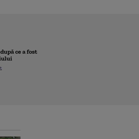
după ce a fost
iului
t