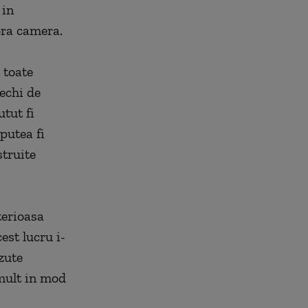
 in
ora camera.
 toate
vechi de
utut fi
putea fi
struite
terioasa
est lucru i-
zute
 mult in mod