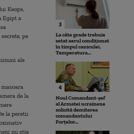
lui Keops,
n Egipt a
3
 sa
La câte grade trebuie
secrete, pe
setat aerul condiționat
în timpul caniculei.
Temperatura...
inuni ale
ea masoara
4
camera de la
Noul Comandant-șef
al Armatei ucrainene
amere
solicită demiterea
e la peretii
comandantului
Forțelor...
roximativ
meni nu stie