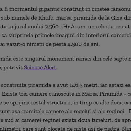
a fi mormantul gigantic construit in cinstea faraonu
 sub numele de Khufu, marea piramida de la Giza di
ta in jurul anului 2.560 i.Hr.
Acum, un robot a reusit
 sa surprinda primele imagini din interiorul camerei 
ai vazut-o nimeni de peste 4.500 de ani.
mida este singurul monument ramas din cele sapte m
, potrivit
Science Alert
.
 construita piramida a avut 146,5 metri, iar astazi 
. Exista trei camere cunoscute in Marea Piramida - 
 se sprijina restul structurii, in timp ce alte doua c
sunt asa-numitele camere ale regelui si ale reginei. D
de sud ai camerei reginei exista doua tuneluri, de ap
ntimetri, care sunt blocate de niste usi de piatra. Ni