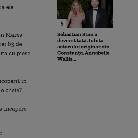
ca ele
5
Sebastian Stan a
 in Marea
devenit tată. Iubita
cei 63 de
actorului originar din
Constanța, Annabelle
uta cu piese
Wallis...
scoperit in
 o cheie?
ca incapere
la