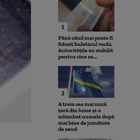
1
Până când mai poate fi
folosit buletinul vechi.
Autoritățile au stabilit
pentru cine se...
2
A treia cea mai mică
țară din lume și-a
schimbat numele după
mai bine de jumătate
de secol