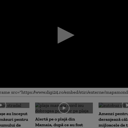
me
așe au început
Amenzi pentru
Alertă pe o plajă din
 măsuri pentru
deranjează călă
Mamaia, după ce au fost
sumului de
mijloacele de 