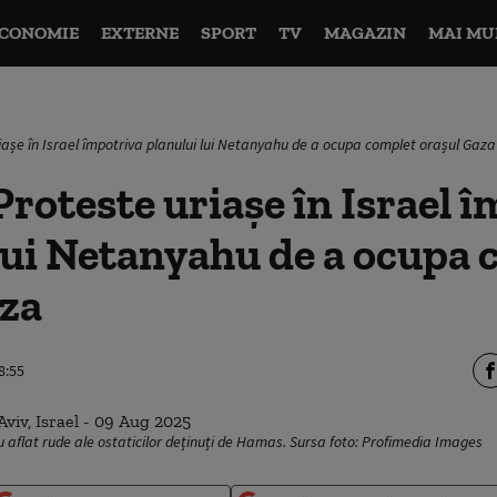
CONOMIE
EXTERNE
SPORT
TV
MAGAZIN
MAI MU
iașe în Israel împotriva planului lui Netanyahu de a ocupa complet orașul Gaza
roteste uriașe în Israel 
lui Netanyahu de a ocupa
aza
8:55
au aflat rude ale ostaticilor deținuți de Hamas. Sursa foto: Profimedia Images