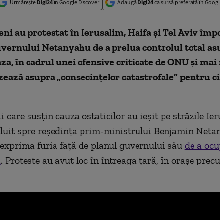
Urmărește
Digi24
în Google Discover
Adaugă
Digi24
ca sursă preferată în Googl
ni au protestat în Ierusalim, Haifa și Tel Aviv împ
uvernului Netanyahu de a prelua controlul total as
za, în cadrul unei ofensive criticate de ONU și mai 
zează asupra „consecințelor catastrofale” pentru civ
i care susțin cauza ostaticilor au ieșit pe străzile Ie
luit spre reședința prim-ministrului Benjamin Neta
 exprima furia față de planul guvernului său
de a oc
a
. Proteste au avut loc în întreaga țară, în orașe prec