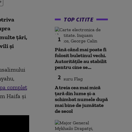
e
TOP CITITE
otriva
upra
multe țări,
1
ili și
Până când mai poate fi
folosit buletinul vechi.
Autoritățile au stabilit
pentru cine se...
rusalimului
2
nyahu,
upa complet
A treia cea mai mică
țară din lume și-a
um Haifa și
schimbat numele după
mai bine de jumătate
de secol