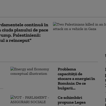
 Iordania se teme de „un
 religios”
damentele continuă în
n ciuda planului de pace
Trump. Palestinienii:
ul a reînceput”
Problema
capacității de
stocare a energiei în
România: De ce
bulgarii...
Ce schimbări
propune Legea