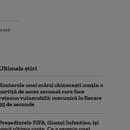
Ultimele știri
Routerele unei mărci chinezești conțin o
portiță de acces ascunsă care face
rețeaua vulnerabilă: comunică la fiecare
35 de secunde
Președintele FIFA, Gianni Infantino, îşi
joacă ultima carte. Ce a promis unei