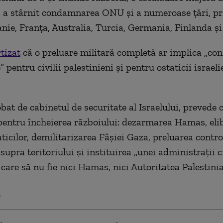
i, a stârnit condamnarea ONU și a numeroase țări, pr
nie, Franța, Australia, Turcia, Germania, Finlanda ș
tizat
că o preluare militară completă ar implica „con
” pentru civilii palestinieni și pentru ostaticii israeli
bat de cabinetul de securitate al Israelului, prevede c
 pentru încheierea războiului: dezarmarea Hamas, eli
ticilor, demilitarizarea Fâșiei Gaza, preluarea contro
supra teritoriului și instituirea „unei administrații c
 care să nu fie nici Hamas, nici Autoritatea Palestinia
.