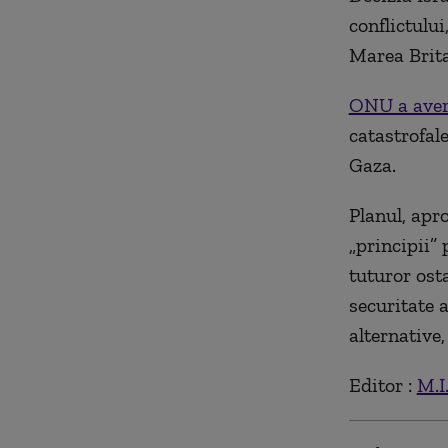
conflictulu
Marea Brita
ONU a aver
catastrofale
Gaza.
Planul, apro
„principii”
tuturor osta
securitate a
alternative,
Editor :
M.I