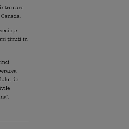
intre care
i Canada.
secințe
eni ținuți în
inci
berarea
lului de
ivile
nă”.