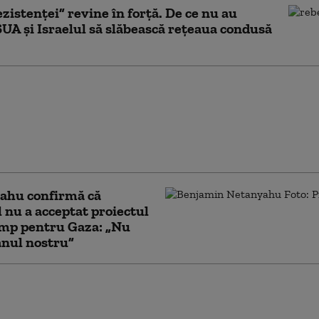
zistenței” revine în forță. De ce nu au
SUA și Israelul să slăbească rețeaua condusă
l reia
damentele în sudul
ui, în timp ce la Roma
ciază încetarea
ților
ahu confirmă că
l nu a acceptat proiectul
ump pentru Gaza: „Nu
anul nostru”
 important lăcaş de
sulman din Ierusalim,
at să fie preluat de