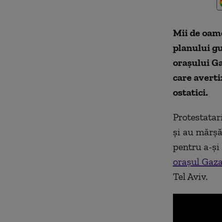
Mii de oame
planului g
orașului Ga
care averti
ostatici.
Protestatari
și au mărșă
pentru a-și
orașul Gaz
Tel Aviv.