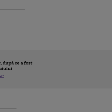
 după ce a fost
ciului
ort