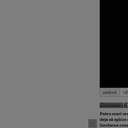
0
embed
seconds
of
0
seconds
Volu
90%
Patru mari or
deja să aplice
limitarea con