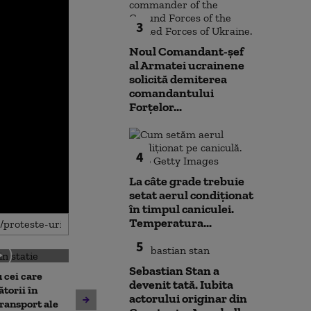
3
Noul Comandant-șef
al Armatei ucrainene
solicită demiterea
comandantului
Forțelor...
4
La câte grade trebuie
setat aerul condiționat
în timpul caniculei.
Temperatura...
5
Sebastian Stan a
 cei care
devenit tată. Iubita
torii în
actorului originar din
Un asistent medical din SUA
Jihadiști infilt
transport ale