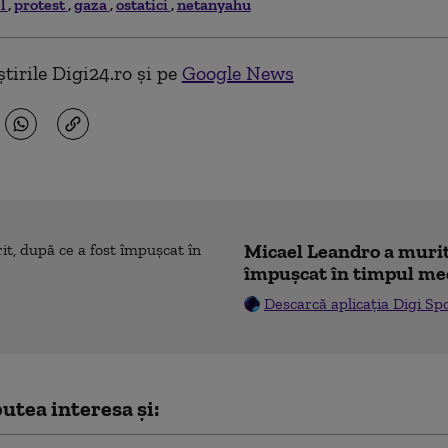
el
protest
gaza
ostatici
netanyahu
tirile Digi24.ro și pe
Google News
Micael Leandro a murit,
împușcat în timpul me
Descarcă aplicația Digi Sp
utea interesa și: