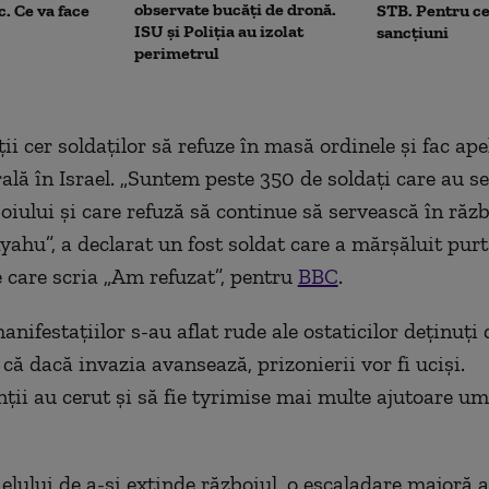
observate bucăți de dronă.
c. Ce va face
STB. Pentru ce
ISU și Poliția au izolat
sancțiuni
perimetrul
i cer soldaților să refuze în masă ordinele și fac ape
ală în Israel. „Suntem peste 350 de soldați care au se
oiului și care refuză să continue să servească în răzb
nyahu”, a declarat un fost soldat care a mărșăluit pur
 care scria „Am refuzat”, pentru
BBC
.
anifestațiilor s-au aflat rude ale ostaticilor deținuț
că dacă invazia avansează, prizonierii vor fi uciși.
ii au cerut și să fie tyrimise mai multe ajutoare um
aelului de a-și extinde războiul, o escaladare majoră a