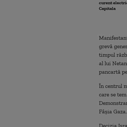
curent electri
Capitala
Manifestanți
grevă gener
timpul răzb
al lui Neta
pancartă pe
În centrul m
care se tem 
Demonstranț
Fâșia Gaza.
Decizia Isr