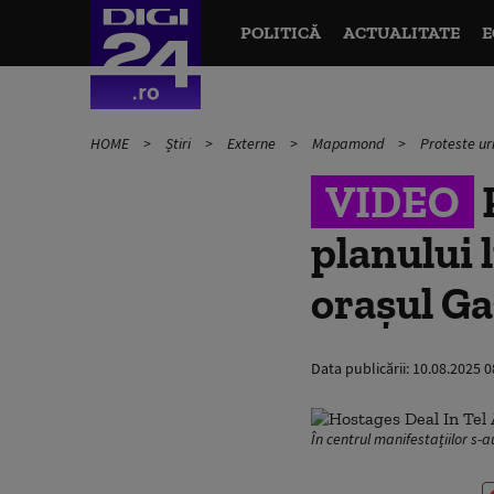
POLITICĂ
ACTUALITATE
E
HOME
Știri
Externe
Mapamond
Proteste ur
VIDEO
P
planului 
orașul G
Data publicării:
10.08.2025 0
În centrul manifestațiilor s-