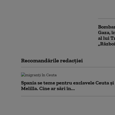
Israel.
conflict
Bombar
Gaza, î
al lui 
„Război
Recomandările redacţiei
Spania se teme pentru exclavele Ceuta și
Melilla. Cine ar sări în...