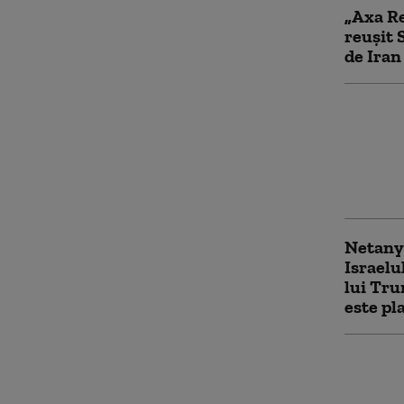
„Axa Re
reușit 
de Iran
Israelu
bombar
Libanul
se nego
ostilită
Netany
Israelu
lui Tr
este pl
Cel mai
cult mu
ameninț