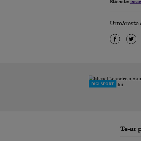
Etichete:
isra
Urmărește ș
DIGI SPORT
Te-ar p