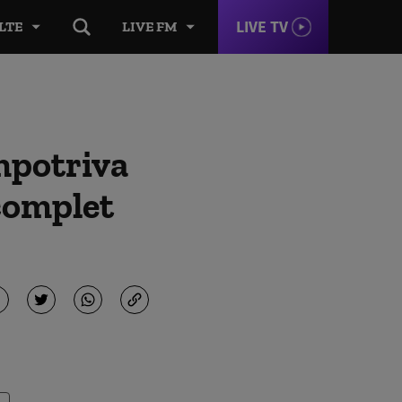
LIVE TV
LTE
LIVE FM
împotriva
 complet