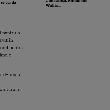
Constanța, Annabelle
pune la pământ un pacient
migranții ajunș
 se vor da
Wallis...
violent. Ce nu a știut
bărbatul agresiv atunci când
l-a atacat
l pentru o
rvit în
oiul politic
tând o
i de Hamas,
anitare în