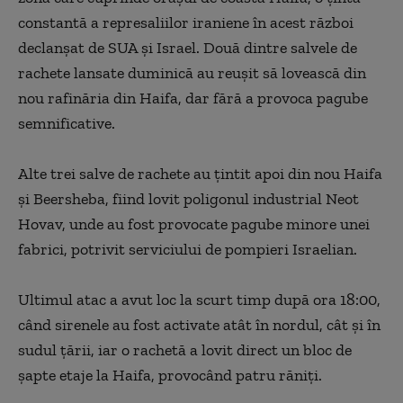
constantă a represaliilor iraniene în acest război
declanşat de SUA şi Israel. Două dintre salvele de
rachete lansate duminică au reuşit să lovească din
nou rafinăria din Haifa, dar fără a provoca pagube
semnificative.
Alte trei salve de rachete au ţintit apoi din nou Haifa
şi Beersheba, fiind lovit poligonul industrial Neot
Hovav, unde au fost provocate pagube minore unei
fabrici, potrivit serviciului de pompieri Israelian.
Ultimul atac a avut loc la scurt timp după ora 18:00,
când sirenele au fost activate atât în nordul, cât şi în
sudul ţării, iar o rachetă a lovit direct un bloc de
şapte etaje la Haifa, provocând patru răniţi.