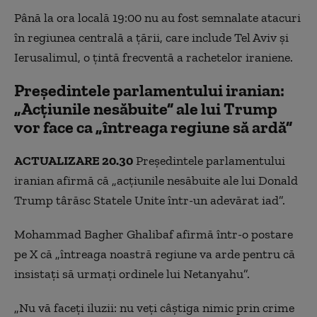
Până la ora locală 19:00 nu au fost semnalate atacuri
în regiunea centrală a ţării, care include Tel Aviv şi
Ierusalimul, o ţintă frecventă a rachetelor iraniene.
Președintele parlamentului iranian:
„Acțiunile nesăbuite” ale lui Trump
vor face ca „întreaga regiune să ardă”
ACTUALIZARE 20.30
Președintele parlamentului
iranian afirmă că „acțiunile nesăbuite ale lui Donald
Trump târăsc Statele Unite într-un adevărat iad”.
Mohammad Bagher Ghalibaf afirmă într-o postare
pe X că „întreaga noastră regiune va arde pentru că
insistați să urmați ordinele lui Netanyahu”.
„Nu vă faceți iluzii: nu veți câștiga nimic prin crime