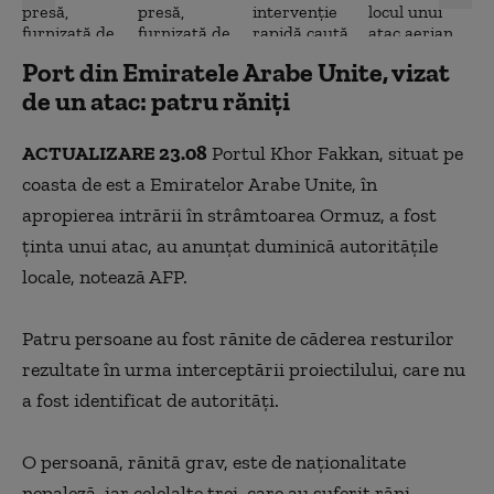
„Pana de internet” din Iran, cea mai lungă înregistrată
vreodată la nivelul unei țări
Port din Emiratele Arabe Unite, vizat
Discuții între ministrul egiptean de Externe, Witkoff și
de un atac: patru răniţi
șeful diplomației iraniene
Cel puțin cinci morți în timpul operațiunii de salvare a
ACTUALIZARE 23.08
Portul Khor Fakkan, situat pe
militarului american
coasta de est a Emiratelor Arabe Unite, în
Hezbollah susține că a atacat o navă israeliană
apropierea intrării în strâmtoarea Ormuz, a fost
ţinta unui atac, au anunţat duminică autorităţile
Complex petrochimic din Abu Dhabi oprit din cauza unor
incendii
locale, notează AFP.
Avertismentul organizațiilor umanitare
Patru persoane au fost rănite de căderea resturilor
Atacurile aeriene au provocat moartea a patru persoane
rezultate în urma interceptării proiectilului, care nu
într-o zonă în care se credea că se află aviatorul
a fost identificat de autorităţi.
american dispărut
Laureat al premiului Nobel pentru Pace, apel pentru
O persoană, rănită grav, este de naţionalitate
oprirea lui Trump
nepaleză, iar celelalte trei, care au suferit răni