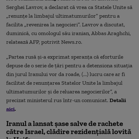
Serghei Lavrov, a declarat că vrea ca Statele Unite să
„renunţe la limbajul ultimatumurilor” pentru a
facilita „revenirea la negocieri”. Lavrov a discutat,
duminică, cu omologul său iranian, Abbas Araghchi,
relatează AFP, potrivit News.ro.
„Partea rusă şi-a exprimat speranţa că eforturile
depuse de o serie de ţări pentru a detensiona situaţia
din jurul Iranului vor da roade, (...) lucru care ar fi
facilitat de renunţarea Statelor Unite la limbajul
ultimatumurilor şi de reluarea negocierilor”, a
precizat ministerul rus într-un comunicat.
Detalii
aici
.
Iranul a lansat şase salve de rachete
către Israel, clădire rezidenţială lovită