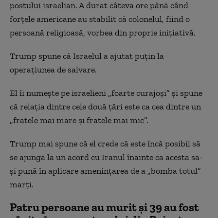
postului israelian. A durat câteva ore până când
forțele americane au stabilit că colonelul, fiind o
persoană religioasă, vorbea din proprie inițiativă.
Trump spune că Israelul a ajutat puțin la
operațiunea de salvare.
El îi numește pe israelieni „foarte curajoși” și spune
că relația dintre cele două țări este ca cea dintre un
„fratele mai mare și fratele mai mic”.
Trump mai spune că el crede că este încă posibil să
se ajungă la un acord cu Iranul înainte ca acesta să-
și pună în aplicare amenințarea de a „bomba totul”
marți.
Patru persoane au murit și 39 au fost