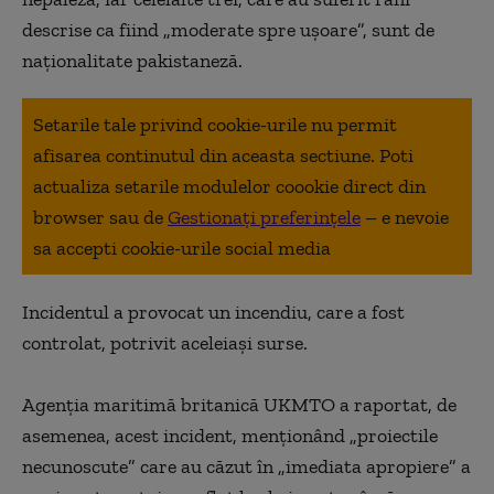
Noi detalii despre operațiunea de salvare a aviatorului
descrise ca fiind „moderate spre uşoare”, sunt de
dispărut în Iran
naţionalitate pakistaneză.
Iranul afirmă că a doborât o dronă americană în timp ce
aceasta îl căuta pe militarul dispărut
Setarile tale privind cookie-urile nu permit
Atât armata iraniană, cât și cetățenii țării se aflau în
afisarea continutul din aceasta sectiune. Poti
căutarea aviatorului american dispărut
actualiza setarile modulelor coookie direct din
browser sau de
Gestionați preferințele
– e nevoie
Trump mai spune că „zeci de aeronave” au fost trimise
pentru a-l salva pe aviatorul dispărut „din spatele liniilor
sa accepti cookie-urile social media
inamice”
„Niciun american nu a fost ucis în timpul operațiunii”,
Incidentul a provocat un incendiu, care a fost
afirmă Trump
controlat, potrivit aceleiaşi surse.
Donald Trump confirmă salvarea aviatorului american
Agenţia maritimă britanică UKMTO a raportat, de
Emiratele Arabe Unite anunţă că a activat sistemele de
asemenea, acest incident, menţionând „proiectile
apărare aeriană, după atacuri cu rachete şi drone
necunoscute” care au căzut în „imediata apropiere” a
Kuwait - două centrale electrice şi de desalinizare au fost