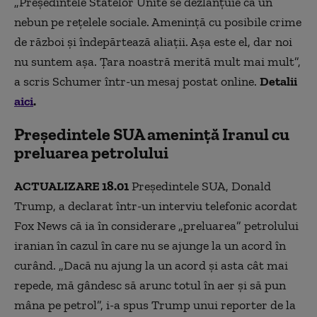
„Președintele Statelor Unite se dezlănțuie ca un
nebun pe rețelele sociale. Amenință cu posibile crime
de război și îndepărtează aliații. Așa este el, dar noi
nu suntem așa. Țara noastră merită mult mai mult”,
a scris Schumer într-un mesaj postat online.
Detalii
aici
.
Președintele SUA amenință Iranul cu
preluarea petrolului
ACTUALIZARE 18.01
Președintele SUA, Donald
Trump, a declarat într-un interviu telefonic acordat
Fox News că ia în considerare „preluarea” petrolului
iranian în cazul în care nu se ajunge la un acord în
curând. „Dacă nu ajung la un acord și asta cât mai
repede, mă gândesc să arunc totul în aer și să pun
mâna pe petrol”, i-a spus Trump unui reporter de la