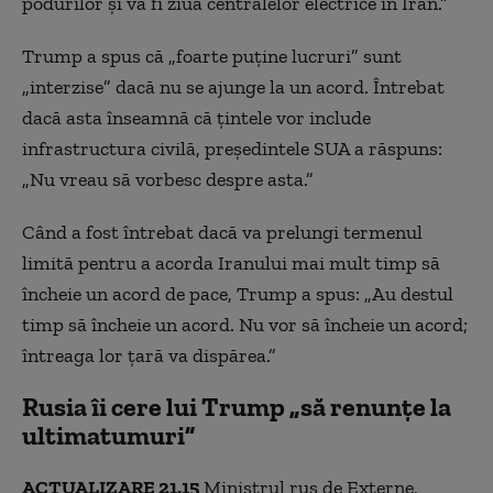
podurilor și va fi ziua centralelor electrice în Iran.”
Trump a spus că „foarte puține lucruri” sunt
„interzise” dacă nu se ajunge la un acord. Întrebat
dacă asta înseamnă că țintele vor include
infrastructura civilă, președintele SUA a răspuns:
„Nu vreau să vorbesc despre asta.”
Când a fost întrebat dacă va prelungi termenul
limită pentru a acorda Iranului mai mult timp să
încheie un acord de pace, Trump a spus: „Au destul
timp să încheie un acord. Nu vor să încheie un acord;
întreaga lor țară va dispărea.”
Rusia îi cere lui Trump „să renunțe la
ultimatumuri”
ACTUALIZARE 21.15
Ministrul rus de Externe,