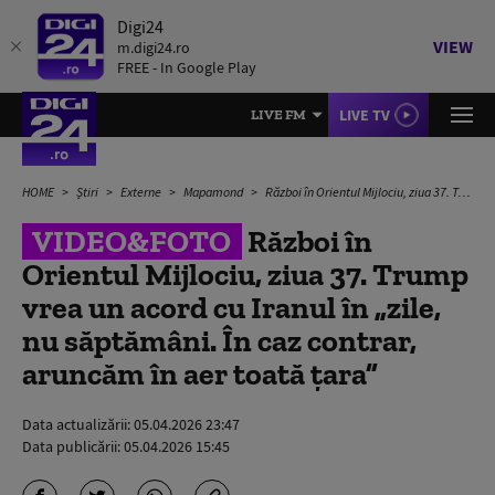
Digi24
VIEW
m.digi24.ro
FREE - In Google Play
LIVE TV
LIVE FM
HOME
Știri
Externe
Mapamond
Război în Orientul Mijlociu, ziua 37. Trump vrea un acord cu Iranul în „zile, nu săptămâni. În caz contrar, aruncăm în aer toată țara”
VIDEO&FOTO
Război în
Orientul Mijlociu, ziua 37. Trump
vrea un acord cu Iranul în „zile,
nu săptămâni. În caz contrar,
aruncăm în aer toată țara”
Data actualizării:
05.04.2026 23:47
Data publicării:
05.04.2026 15:45