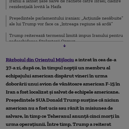
Iranul a lansat şase salve de rachete către Israel, clădire
rezidenţială lovită la Haifa
Președintele parlamentului iranian: „Acțiunile nesăbuite”
ale lui Trump vor face ca „întreaga regiune să ardă”
Trump reiterează termenul limită impus Iranului pentru
redeschiderea Strâmtorii Ormuz
Liderul democraților din Senatul SUA atacă discursul lui
Trump la adresa Iranului
Războiul din Orientul Mijlociu
a intrat în cea de-a
37-a zi, după ce, în timpul nopții un membru al
Președintele SUA amenință Iranul cu preluarea
echipajului american dispărut vineri în urma
petrolului
doborârii unui avion de vânătoare american F-15 în
Trump, la televiziunea israeliană: Ne temeam de o
Iran a fost localizat și salvat de echipele americane.
ambuscadă
Președintele SUA Donald Trump susține că niciun
Patru persoane au murit și 39 au fost rănite în urma
american nu a fost ucis sau rănit în misiunea de
atacului din Beirut
salvare, în timp ce Teheranul anunță cinci morți în
Iranul și Omanul discută despre Strâmtoarea Ormuz
urma operațiunii. Între timp, Trump a reiterat