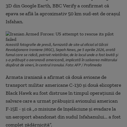
3D din Google Earth, BBC Verify a confirmat că
epava se află la aproximativ 50 km sud-est de orașul
Isfahan.
Această fotografie de presă, furnizată de site-ul oficial al Gărzii
Revoluționare Iraniene (IRGC), Sepah News, pe 5 aprilie 2026, arată
fumul care se ridică, potrivit relatărilor, de la locul unde a fost lovită și
s-a prăbușit o aeronavă americană, implicată în salvarea militarului
dispărut de vineri, în centrul Iranului. Foto: AFP / Profimedia
Armata iraniană a afirmat că două avioane de
transport militar americane C-130 și două elicoptere
Black Hawk au fost distruse în timpul operațiunii de
salvare care a urmat prăbușirii avionului american
F-15E - și că „o misiune de înșelăciune și evadare la
un aeroport abandonat din sudul Isfahanului... a fost
complet zădărnicită”.