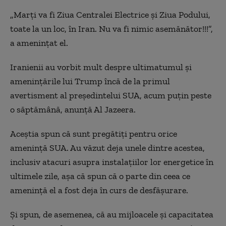
„Marţi va fi Ziua Centralei Electrice şi Ziua Podului,
toate la un loc, în Iran. Nu va fi nimic asemănător!!!”,
a ameninţat el.
Iranienii au vorbit mult despre ultimatumul şi
ameninţările lui Trump încă de la primul
avertisment al preşedintelui SUA, acum puţin peste
o săptămână, anunţă Al Jazeera.
Aceştia spun că sunt pregătiţi pentru orice
ameninţă SUA. Au văzut deja unele dintre acestea,
inclusiv atacuri asupra instalaţiilor lor energetice în
ultimele zile, aşa că spun că o parte din ceea ce
ameninţă el a fost deja în curs de desfăşurare.
Şi spun, de asemenea, că au mijloacele şi capacitatea