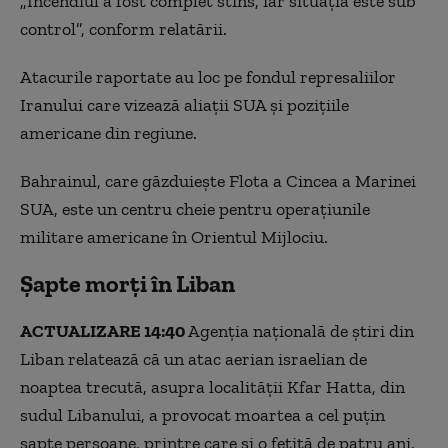
„Incendiul a fost complet stins, iar situaţia este sub
control”, conform relatării.
Atacurile raportate au loc pe fondul represaliilor
Iranului care vizează aliaţii SUA şi poziţiile
americane din regiune.
Bahrainul, care găzduieşte Flota a Cincea a Marinei
SUA, este un centru cheie pentru operaţiunile
militare americane în Orientul Mijlociu.
Șapte morți în Liban
ACTUALIZARE 14:40
Agenția națională de știri din
Liban relatează că un atac aerian israelian de
noaptea trecută, asupra localității Kfar Hatta, din
sudul Libanului, a provocat moartea a cel puțin
șapte persoane, printre care și o fetiță de patru ani.