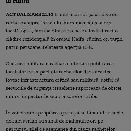
la Haifa
ACTUALIZARE 21.10
Iranul a lansat şase salve de
rachete asupra Israelului duminică până la ora
locală 19:00, iar una dintre rachete a lovit direct o
clădire rezidenţială în oraşul Haifa, rănind cel puţin
patru persoane, relatează agenţia EFE.
Cenzura militară israeliană interzice publicarea
locaţiilor de impact ale rachetelor dacă acestea
lovesc infrastructura critică sau militară, astfel că
serviciile de urgenţă israeliene raportează de obicei
numai impacturile asupra zonelor civile.
În zonele din apropierea graniţei cu Libanul sirenele
de raid aerian au sunat de mai multe ori pe
parcursul zilei de asemenea din cauza rachetelor