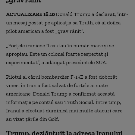
ACTUALIZARE 16.10
Donald Trump a declarat, într-
un mesaj postat pe aplicaţia sa Truth, că al doilea
pilot american a fost „grav rănit”.
„Forţele iraniene îl căutau în număr mare şi se
apropiau. Este un colonel foarte respectat şi
experimentat”, a adăugat preşedintele SUA.
Pilotul al cărui bombardier F-15E a fost doborât
vineri în Iran a fost salvat de forţele armate
americane. Donald Trump a confirmat această
informaţie pe contul său Truth Social. Între timp,
Iranul a efectuat duminică mai multe atacuri care
au vizat ţările din Golf.
Trump, dezlănțuit la adresa Iranului