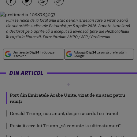
Fum se ridică de la locul unui atac aerian israelian care a vizat o zonă
din suburbiile sudice ale Beirutului, pe 5 aprilie 2026. Armata israeliană
a declarat pe 5 aprilie că a început să lovească ținte ale Hezbollahului
în capitala libaneză. Foto: ibrahim AMRO / AFP / Profimedia
Urmărește
Digi24
în Google
Adaugă
Digi24
ca sursă preferată în
Discover
Google
DIN ARTICOL
Port din Emiratele Arabe Unite, vizat de un atac: patru
răniţi
Donald Trump, nou anunț despre acordul cu Iranul
Rusia îi cere lui Trump „să renunțe la ultimatumuri”