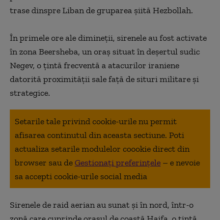
trase dinspre Liban de gruparea şiită Hezbollah.
În primele ore ale dimineţii, sirenele au fost activate
în zona Beersheba, un oraş situat în deşertul sudic
Negev, o ţintă frecventă a atacurilor iraniene
datorită proximităţii sale faţă de situri militare şi
strategice.
Setarile tale privind cookie-urile nu permit
afisarea continutul din aceasta sectiune. Poti
actualiza setarile modulelor coookie direct din
browser sau de
Gestionați preferințele
– e nevoie
sa accepti cookie-urile social media
Sirenele de raid aerian au sunat şi în nord, într-o
zonă care cuprinde oraşul de coastă Haifa, o ţintă