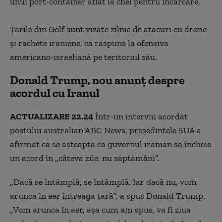
unui port-container aflat la chei pentru încărcare.
atacate / Rachete iraniene lansate spre Israel
Ţările din Golf sunt vizate zilnic de atacuri cu drone
şi rachete iraniene, ca răspuns la ofensiva
americano-israeliană pe teritoriul său.
Donald Trump, nou anunț despre
acordul cu Iranul
ACTUALIZARE 22.24
Într-un interviu acordat
postului australian ABC News, președintele SUA a
afirmat că se așteaptă ca guvernul iranian să încheie
un acord în „câteva zile, nu săptămâni”.
„Dacă se întâmplă, se întâmplă. Iar dacă nu, vom
arunca în aer întreaga țară”, a spus Donald Trump.
„Vom arunca în aer, așa cum am spus, va fi ziua