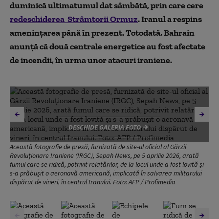
duminică ultimatumul dat sâmbătă,
prin care cere
Zelenski a sosit în Siria pentru discuții pe tema apărării
redeschiderea
Strâmtorii Ormuz
. Iranul a respins
Pilotul american salvat în Iran este „grav rănit”
amenințarea până în prezent. Totodată, Bahrain
anunţă că două centrale energetice au fost afectate
Trump, dezlănțuit la adresa Iranului
de incendii, în urma unor atacuri iraniene.
Bahrainul anunţă că Iranul a atacat două centrale
energetice
Șapte morți în Liban
Atacurile cu drone provoacă „pierderi semnificative” la
instalațiile energetice din Kuweit
DESCHIDE GALERIA FOTO
Rămășițele carbonizate ale unei aeronave americane,
Această fotografie de presă, furnizată de site-ul oficial al Gărzii
fotografiate la sud de Isfahan
Revoluționare Iraniene (IRGC), Sepah News, pe 5 aprilie 2026, arată
fumul care se ridică, potrivit relatărilor, de la locul unde a fost lovită și
s-a prăbușit o aeronavă americană, implicată în salvarea militarului
Armata israeliană bombardează suburbiile Beirutului
dispărut de vineri, în centrul Iranului. Foto: AFP / Profimedia
Israelul cere locuitorilor din suburbiile sudice ale
Beirutului să se refugieze înaintea unui atac