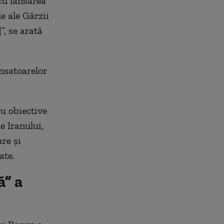
cu lansarea
e ale Gărzii
”, se arată
ansatoarelor
u obiective
e Iranului,
re și
ate.
ă” a