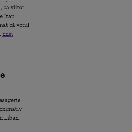
 ca viitor
e Iran
rmat că votul
ă
Ynet
de
esagerie
roximativ
în Liban,