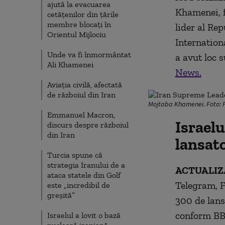
ajută la evacuarea
Khamenei, f
cetățenilor din țările
membre blocați în
lider al Rep
Orientul Mijlociu
Internationa
Unde va fi înmormântat
a avut loc 
Ali Khamenei
News.
Aviația civilă, afectată
de războiul din Iran
Mojtaba Khamenei. Foto: 
Emmanuel Macron,
Israelu
discurs despre războiul
din Iran
lansato
Turcia spune că
strategia Iranului de a
ACTUALIZA
ataca statele din Golf
Telegram, F
este „incredibil de
greșită”
300 de lans
conform BB
Israelul a lovit o bază