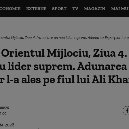
CONOMIE
EXTERNE
SPORT
TV
MAGAZIN
MAI MU
ientul Mijlociu, Ziua 4. Iranul are un nou lider suprem. Adunarea Experților l-a a
 Orientul Mijlociu, Ziua 4.
u lider suprem. Adunarea
 l-a ales pe fiul lui Ali K
 00:26
2:00