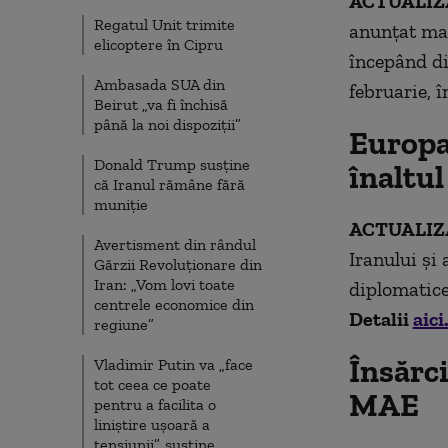
ACTUALIZA
Regatul Unit trimite
anunţat mar
elicoptere în Cipru
începând di
Ambasada SUA din
februarie, 
Beirut „va fi închisă
până la noi dispoziții”
Europa 
Donald Trump susține
înaltul
că Iranul rămâne fără
muniție
ACTUALIZA
Avertisment din rândul
Iranului și 
Gărzii Revoluționare din
Iran: „Vom lovi toate
diplomatice 
centrele economice din
Detalii
aici
regiune”
Însărci
Vladimir Putin va „face
tot ceea ce poate
MAE
pentru a facilita o
liniștire ușoară a
tensiunii”, susține