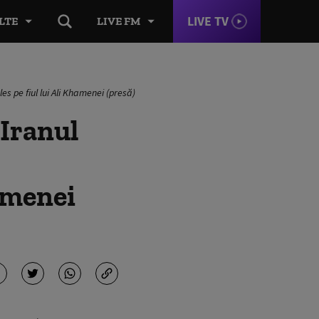
LIVE TV
LTE
LIVE FM
les pe fiul lui Ali Khamenei (presă)
 Iranul
hamenei