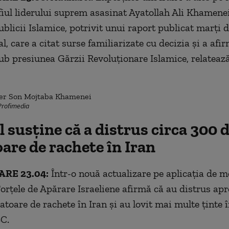
iul liderului suprem asasinat Ayatollah Ali Khamenei,
ublicii Islamice, potrivit unui raport publicat marți d
l, care a citat surse familiarizate cu decizia și a afi
sub presiunea Gărzii Revoluționare Islamice, relateaz
Profimedia
l susține că a distrus circa 300 
are de rachete în Iran
RE 23.04:
Într-o nouă actualizare pe aplicația de m
orțele de Apărare Israeliene afirmă că au distrus ap
atoare de rachete în Iran și au lovit mai multe ținte 
C.