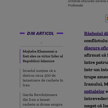
Urmările atacurilor aeriene i
Profimedia
DIN ARTICOL
Războiul di
conflictul
discurs ofi
Mojtaba Khamenei a
afirmat că 
fost ales ca viitor lider al
Republicii Islamice
între patru
într-un int
Israelul susține că a
distrus circa 300 de
trupe ameri
lansatoare de rachete în
Iranului, 
Iran
spitalelor
e
Garda Revoluționare
întrevederi
din Iran a lansat
rachete și drone asupra
negat că Is