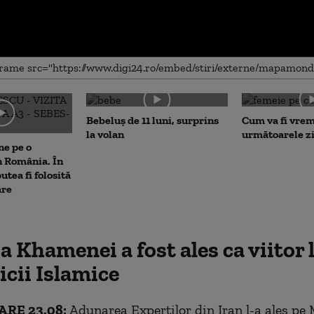
me
Bebeluș de 11 luni, surprins
Cum va fi vrem
la volan
următoarele zi
ne pe o
n România. În
putea fi folosită
are
 Khamenei a fost ales ca viitor l
cii Islamice
RE 23.08:
Adunarea Experților din Iran l-a ales pe