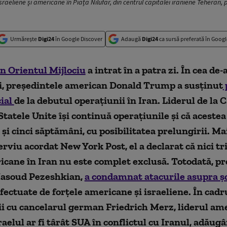
sraeliene și americane în Piața Nilufar, din centrul capitalei iraniene Teheran, 
Urmărește
Digi24
în Google Discover
Adaugă
Digi24
ca sursă preferată în Googl
n Orientul Mijlociu
a intrat în a patra zi. În cea de-a
ui, președintele american Donald Trump a susținut
cial
de la debutul operațiunii în Iran. Liderul de la 
Statele Unite își continuă operațiunile și că acestea
 și cinci săptămâni, cu posibilitatea prelungirii. Ma
erviu acordat New York Post, el a declarat că nici t
cane în Iran nu este complet exclusă. Totodată, pr
Masoud Pezeshkian,
a condamnat atacurile asupra șco
fectuate de forțele americane și israeliene. În cadr
i cu cancelarul german Friedrich Merz, liderul am
raelul ar fi târât SUA în conflictul cu Iranul, adăug