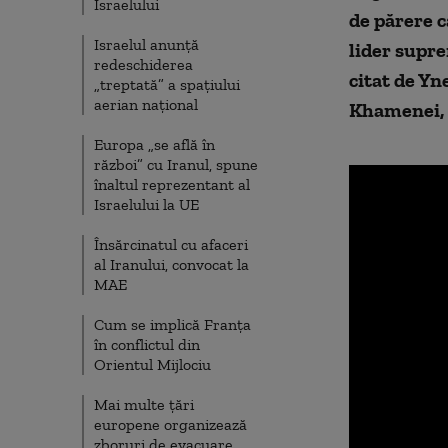
Israelului
de părere c
Israelul anunță
lider supre
redeschiderea
citat de Yn
„treptată” a spațiului
aerian național
Khamenei, f
Europa „se află în
război” cu Iranul, spune
înaltul reprezentant al
Israelului la UE
Însărcinatul cu afaceri
al Iranului, convocat la
MAE
Cum se implică Franța
în conflictul din
Orientul Mijlociu
Mai multe țări
europene organizează
zboruri de evacuare