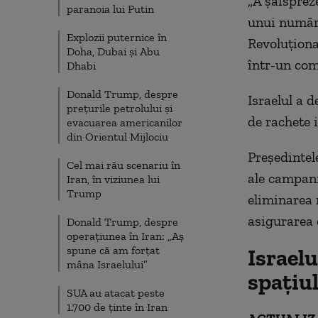
„A șaisprez
paranoia lui Putin
unui număr 
Explozii puternice în
Revoluționar
Doha, Dubai și Abu
într-un com
Dhabi
Donald Trump, despre
Israelul a 
prețurile petrolului și
de rachete 
evacuarea americanilor
din Orientul Mijlociu
Președintel
Cel mai rău scenariu în
ale campanie
Iran, în viziunea lui
Trump
eliminarea 
asigurarea 
Donald Trump, despre
operațiunea în Iran: „Aș
spune că am forțat
Israelu
mâna Israelului”
spațiul
SUA au atacat peste
1.700 de ținte în Iran