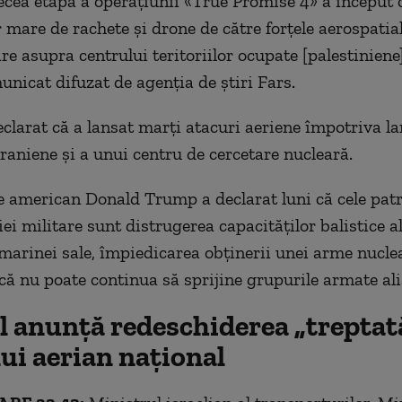
ecea etapă a operațiunii «True Promise 4» a început 
mare de rachete și drone de către forțele aerospatial
e asupra centrului teritoriilor ocupate [palestiniene]
unicat difuzat de agenția de știri Fars.
declarat că a lansat marți atacuri aeriene împotriva l
iraniene și a unui centru de cercetare nucleară.
e american Donald Trump a declarat luni că cele patr
i militare sunt distrugerea capacităților balistice al
marinei sale, împiedicarea obținerii unei arme nuclea
că nu poate continua să sprijine grupurile armate ali
l anunță redeschiderea „treptat
ui aerian național