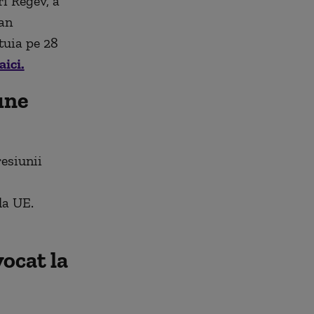
ri Regev, a
ian
tuia pe 28
aici.
une
resiunii
la UE.
vocat la