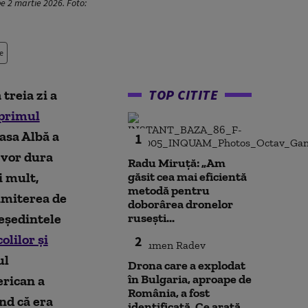
pe 2 martie 2026. Foto:
e
TOP CITITE
 treia zi a
primul
Casa Albă a
1
 vor dura
Radu Miruță: „Am
i mult,
găsit cea mai eficientă
metodă pentru
rimiterea de
doborârea dronelor
eședintele
rusești...
lilor și
2
ul
Drona care a explodat
în Bulgaria, aproape de
erican a
România, a fost
ând că era
identificată. Ce arată...