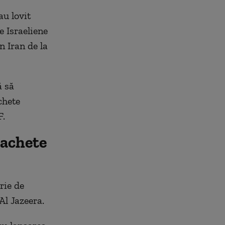
au lovit
e Israeliene
n Iran de la
ă să
chete
F.
rachete
rie de
Al Jazeera.