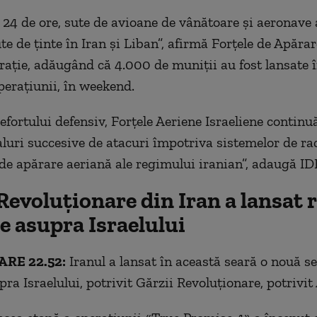
e 24 de ore, sute de avioane de vânătoare și aeronave 
e de ținte în Iran și Liban”, afirmă Forțele de Apărar
arație, adăugând că 4.000 de muniții au fost lansate î
perațiunii, în weekend.
efortului defensiv, Forțele Aeriene Israeliene continu
aluri succesive de atacuri împotriva sistemelor de ra
i de apărare aeriană ale regimului iranian”, adaugă ID
Revoluționare din Iran a lansat 
e asupra Israelului
RE 22.52:
Iranul a lansat în această seară o nouă se
ra Israelului, potrivit Gărzii Revoluționare, potrivit 