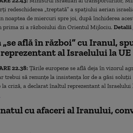
RE 22.43:
Ministrul israelian al transporturilor, Mi
ţi redeschiderea „treptată” a spaţiului aerian israel
n noaptea de miercuri spre joi, după închiderea aces
în prima zi a războiului din Orientul Mijlociu.
Detalii
„se află în război” cu Iranul, sp
 reprezentant al Israelului la UE
RE 22.38:
Țările europene se află deja în vizorul ag
ar trebui să renunțe la insistența lor de a găsi soluții
la criză, a declarat înaltul reprezentant al Israelului 
.
natul cu afaceri al Iranului, con