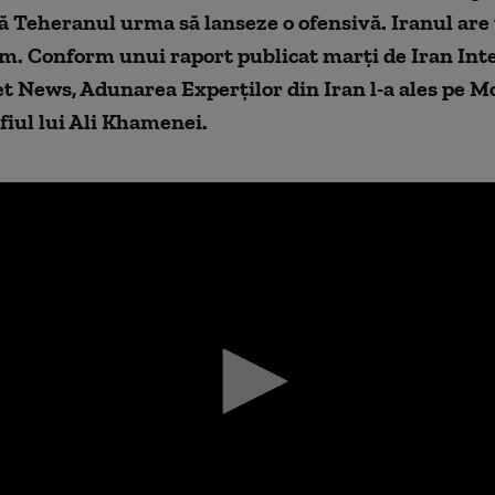
ă Teheranul urma să lanseze o ofensivă. Iranul are
m. Conform unui raport publicat marți de Iran Inte
et News, Adunarea Experților din Iran l-a ales pe M
iul lui Ali Khamenei.