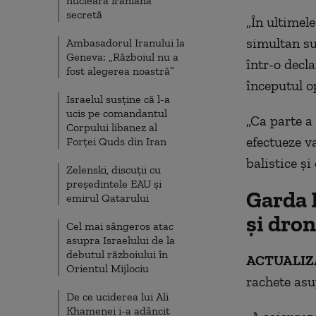
nucleară iraniană
secretă
„În ultimel
simultan sut
Ambasadorul Iranului la
Geneva: „Războiul nu a
într-o decl
fost alegerea noastră”
începutul o
Israelul susține că l-a
ucis pe comandantul
„Ca parte a 
Corpului libanez al
efectueze v
Forței Quds din Iran
balistice ș
Zelenski, discuții cu
președintele EAU și
Garda 
emirul Qatarului
și dron
Cel mai sângeros atac
asupra Israelului de la
debutul războiului în
ACTUALIZA
Orientul Mijlociu
rachete asup
De ce uciderea lui Ali
Khamenei i-a adâncit