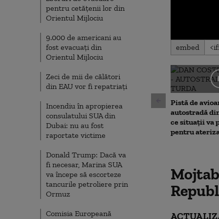
pentru cetățenii lor din
Orientul Mijlociu
9.000 de americani au
0
embed
fost evacuați din
seconds
Orientul Mijlociu
of
0
seconds
Volu
Zeci de mii de călători
90%
din EAU vor fi repatriați
Pistă de avioa
Incendiu în apropierea
autostradă di
consulatului SUA din
ce situații va 
Dubai: nu au fost
pentru ateriz
raportate victime
Donald Trump: Dacă va
fi necesar, Marina SUA
Mojtaba
va începe să escorteze
tancurile petroliere prin
Republi
Ormuz
Comisia Europeană
ACTUALIZA