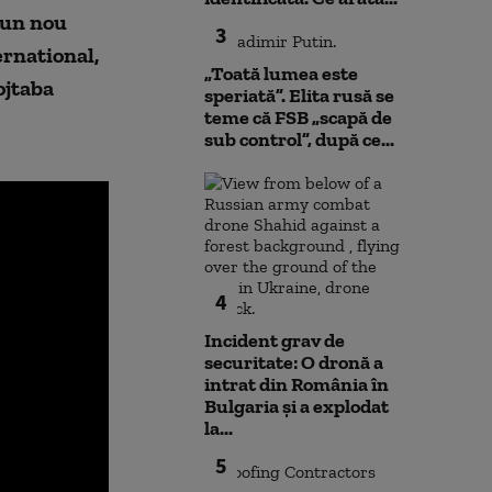
 un nou
3
rnational,
„Toată lumea este
ojtaba
speriată”. Elita rusă se
teme că FSB „scapă de
sub control”, după ce...
4
Incident grav de
securitate: O dronă a
intrat din România în
Bulgaria şi a explodat
la...
5