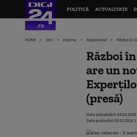
POLITICĂ
ACTUALITATE
E
HOME
Știri
Externe
Mapamond
Război în Or
Război în
are un no
Experților
(presă)
Data actualizării:
04.03.2026
Data publicării:
03.03.2026 1