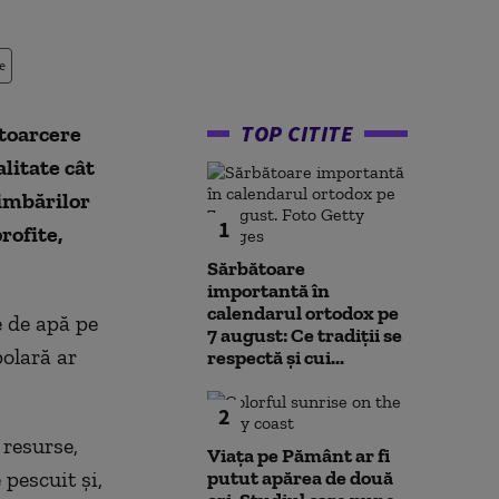
e
TOP CITITE
toarcere
alitate
cât
imbărilor
1
rofite,
Sărbătoare
importantă în
calendarul ortodox pe
e de apă pe
7 august: Ce tradiții se
polară ar
respectă și cui...
2
 resurse,
Viața pe Pământ ar fi
 pescuit și,
putut apărea de două