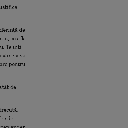
ustifica
nferință de
Jr., se afla
u. Te uiți
lăsăm să se
tare pentru
atât de
trecută,
he de
roenlandez.