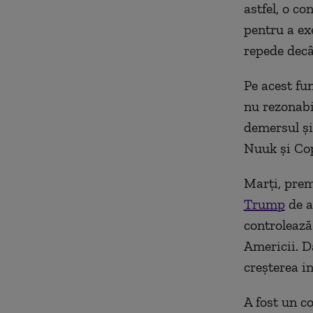
astfel, o
con
pentru a ex
repede dec
Pe acest fu
nu rezonabi
demersul ș
Nuuk și Co
Marți, prem
Trump
de a
controlează
Americii. Da
creșterea i
A fost un c