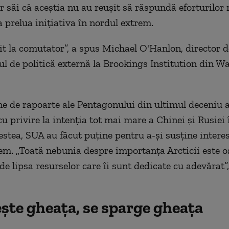
lor săi că aceștia nu au reușit să răspundă eforturilor 
a prelua inițiativa în nordul
extrem
.
 la comutator”, a spus Michael O'Hanlon, director d
l de politică externă la Brookings Institution din W
ne
de
rapoarte
ale Pentagonului
di
n ultimul deceniu 
cu privire la intenția tot mai mare a Chinei și Rusiei 
estea, SUA au făcut puțin
e
pentru a-și susține interes
rem
. „Toată
nebunia
despre importanța Arcticii este 
de lipsa resurselor care îi sunt dedicate cu adevărat”
ște gheața, se sparge gheața