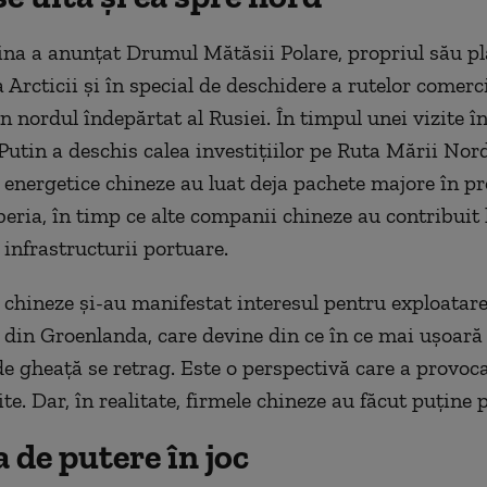
ina a anunțat Drumul Mătăsii Polare, propriul său p
 Arcticii și în special de deschidere a rutelor comerci
n nordul îndepărtat al Rusiei. În timpul unei vizite î
 Putin
a
deschis calea
invest
ițiilor
pe Ruta Mării Nord
energetice chineze au luat deja pachete majore în pr
beria, în timp ce alte companii chineze au contribuit 
 infrastructurii portuare.
chineze și-au manifestat interes
ul
pentru exploatar
 din Groenlanda, care devine din ce în ce mai ușoar
 de gheață se retrag. Este o perspectivă care a provoc
ite
. Dar, în realitate, firmele chineze au făcut puține 
a de putere în joc