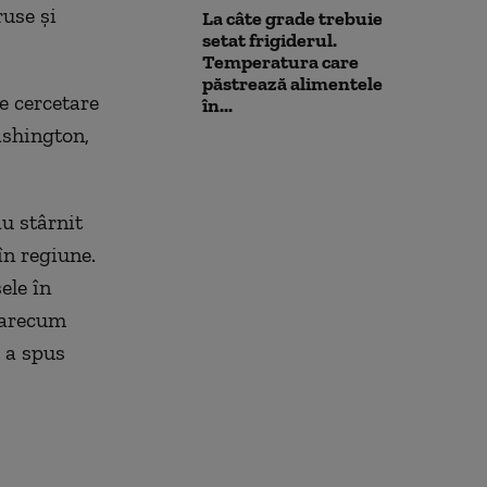
ruse și
La câte grade trebuie
setat frigiderul.
Temperatura care
păstrează alimentele
e cercetare
în...
ashington,
a
u
stârnit
în regiune.
ele în
oarecum
, a spus