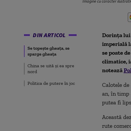
Imagine cu caracter ilustrati
DIN ARTICOL
Dorința
lu
imperială
Se topește gheața, se
se poate d
sparge gheața
climatice,
i
China se uită și ea spre
notează
Pol
nord
Politica de putere în joc
Calotele de
an, în timp
putea fi li
Această dez
rute comerci