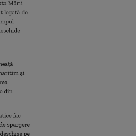
uta Mării
st legată de
timpul
deschide
heață
maritim și
area
e din
atice fac
 de spargere
 deschise pe