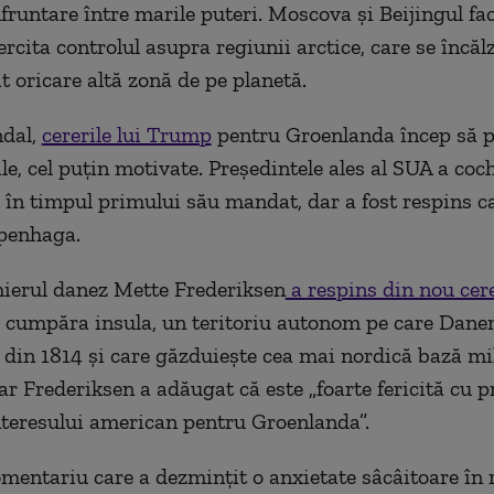
fruntare
între
marile puteri. Moscova și Beijingul fac
ercita controlul asupra regiunii arctice, care se încăl
ât
oricare altă zonă
de pe planetă.
ndal,
cererile lui Trump
pentru Groenlanda încep să p
le,
cel puțin
motivate.
Președintele ales al SUA
a coc
i
în timpul primului său mandat, dar a fost
respins
ca
penhaga.
ierul danez Mette Frederiksen
a respins din nou cere
 cumpăra insula, un teritoriu autonom pe care Dane
 din 1814 și care găzduiește cea mai nordică bază mil
r Frederiksen a adăugat că este „foarte fericită cu pr
nteresului american pentru Groenlanda”.
omentariu care a dezmințit o anxietate sâcâitoare în