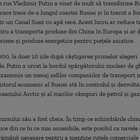
e rus Vladimir Putin a visat de mult să transforme R
are trece de-a lungul coastei Rusiei și în trecut a fo
tr-un Canal Suez cu apă rece. Acest lucru ar reduce 
tru a transporta produse din China în Europa și ar 
eriene și produse energetice pe
ntru
piețele asiatice.
2000, la doar 10 zile după câștigarea primelor alegeri
le, Putin
a ur
cat la bordul spărgăto
rului nuclear
de g
 transmis un mesaj șefilor companiilor de transport 
iitorul economic al Rusiei stă în controlul și dezvolt
ceanului Arctic și a
l marilor
câmpuri
de petrol și gaz
cursului său a fost cheia. În timp ce schimbările clim
ce din ce în ce mai accesibile, este posibil ca navele
 rămână necesare pentru a menține rutele comerciale