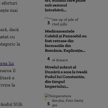
ori. Studiul care pune
 eforturi
sub semnul
zește mai
întrebării...
3
ară, dacă
Medicamentele
Colebil și Panzcebil au
hetat cu
fost retrase din
tegoric la
farmaciile din
România. Explicația...
4
rea lui
Nivelul scăzut al
marca îl
Dunării a scos la iveală
Podul lui Constantin,
itară a
din timpul
ivire la
Imperiului...
5
 rândul SUA