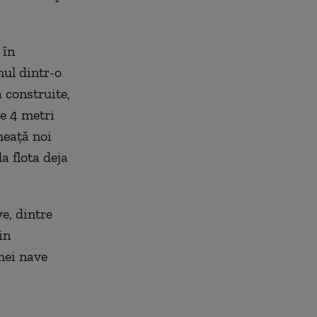
 în
mul dintr-o
 construite,
e 4 metri
heață noi
a flota deja
e, dintre
in
mei nave