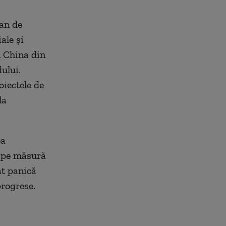
lan de
ale și
n China din
ului.
oiectele de
la
ea
ă pe măsură
at panică
progrese.