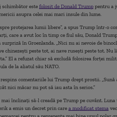
aj schimbător
este
folosit de Donald Trump
pentru a j
mericii asupra
ce
lei
mai
mar
i
insul
e
din lume.
spre protejarea lumii libere”, a spus Trump într-o co
ți, care a avut loc în timp ce fiul său, Donald Trump 
ă surpriză în Groenlanda. „Nici nu ai nevoie de binocl
ve chinezești peste tot, ai nave rusești peste tot. Nu 
a.” El a refuzat chiar să excludă folosirea forței mili
sula de la aliatul său NATO.
respins comentariile lui Trump drept
prostii
. „Sună 
cât nici măcar nu pot să iau asta în serios.”
mai înclinați să-l cre
a
d
ă
pe Trump pe cuvânt. Luna 
erik a emis un decret prin care
a modificat stema
vec
anemarcei pentru a
re
prezenta mai bine ursul polar g