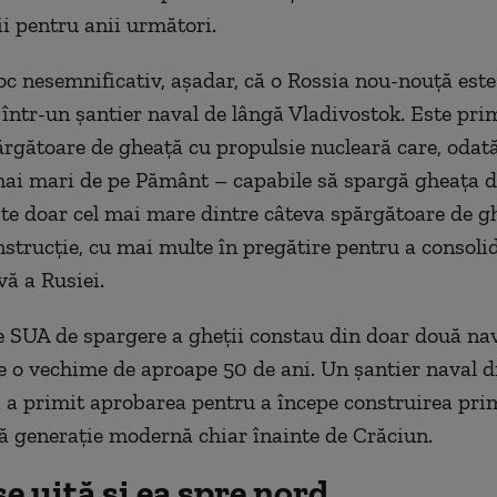
ii pentru anii următori.
oc nesemnificativ, așadar, că o Rossia nou-nouță este
 într-un șantier naval de lângă Vladivostok. Este pri
ărgătoare de gheață cu propulsie nucleară care, odată
 mai mari de pe Pământ – capabile să spargă gheața d
te doar cel mai mare dintre câteva spărgătoare de g
nstrucție, cu mai multe în pregătire pentru a consolid
vă a Rusiei.
e SUA de spargere a gheții constau din doar două nav
e o vechime de aproape 50 de ani. Un șantier naval d
i
a primit aprobarea
pentru a începe construirea pri
ă generație modernă chiar înainte de Crăciun.
e uită și ea spre nord