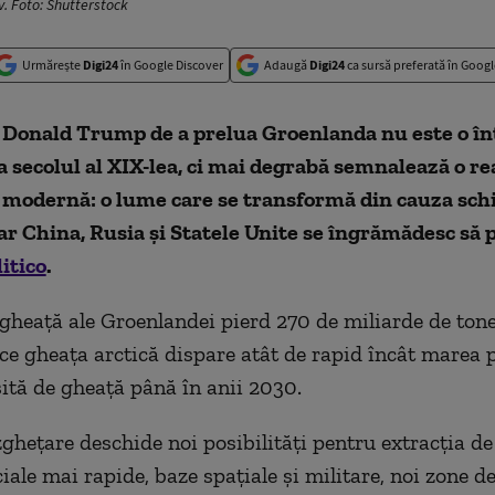
v. Foto: Shutterstock
Urmărește
Digi24
în Google Discover
Adaugă
Digi24
ca sursă preferată în Googl
i Donald Trump
de a prelua
Groenlanda nu este o în
la
secolul al XIX-lea,
ci m
ai degrabă semnalează o re
e
modernă: o lume care se transformă
din cauza
sch
ar
China, Rusia și Statele Unite se
îngrămădesc
să p
itico
.
 gheață ale Groenlandei pierd 270 de miliarde de ton
 ce gheața arctică dispare atât de rapid încât marea 
psită de gheață până
în anii
2030.
ghețare deschide noi posibilități pentru extracția de
ale mai rapide, baze spațiale și militare, noi zone de