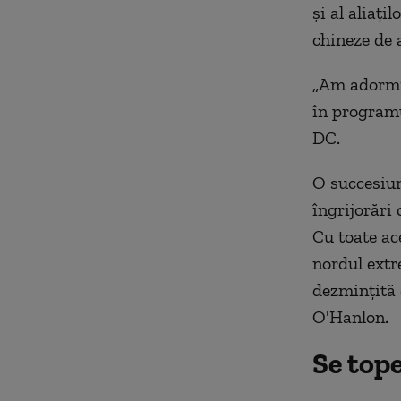
și al aliați
chineze de 
„Am adormit
în programu
DC.
O succesiu
îngrijorări 
Cu toate ac
n
ordul ext
dezmințită 
O'Hanlon.
Se tope