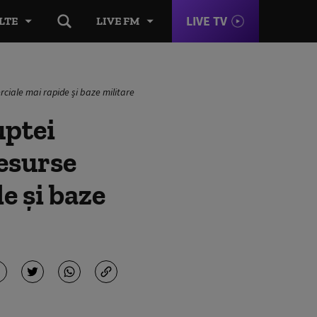
LIVE TV
LTE
LIVE FM
rciale mai rapide și baze militare
uptei
esurse
e și baze