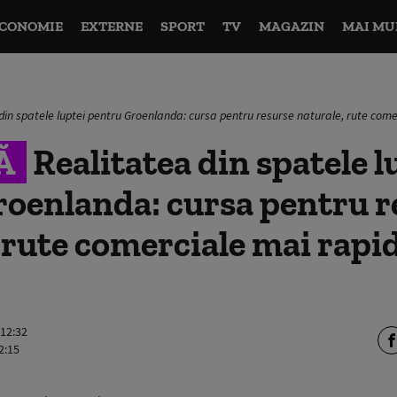
CONOMIE
EXTERNE
SPORT
TV
MAGAZIN
MAI MU
din spatele luptei pentru Groenlanda: cursa pentru resurse naturale, rute come
Ă
Realitatea din spatele l
roenlanda: cursa pentru r
 rute comerciale mai rapid
 12:32
2:15