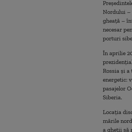
Președintel
Nordului – c
gheață – în
necesar pen
porturi sib
În aprilie 
prezidenția
Rossia și a
energetic: v
pasajelor O
Siberia.
Locația dis
mările nordi
a gheții să