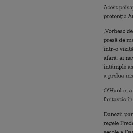
A
cest peis
pretenția A
„Vorbesc de
presă de mar
într-o vizit
afară, ai na
întâmple ast
a
pre
lua in
O'Hanlon a 
fantastic în
Danezii par 
regele Fred
secole a D