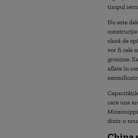
timpul iern
Nu este del
construcție
clasă de sp
vor fi cele
grosime. Es
aflate în co
semnificati
Capacitățil
care una ar
Mississipp
dintr-o nou
China s