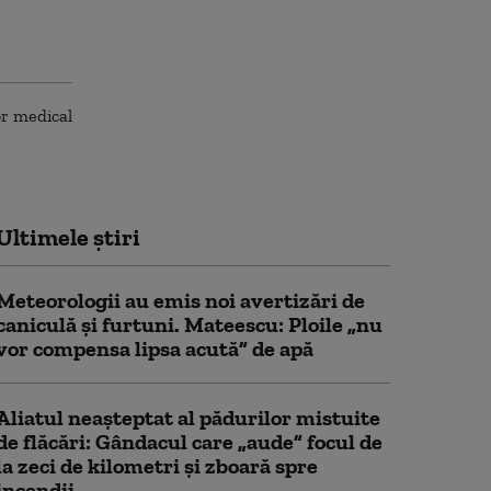
Ultimele știri
Meteorologii au emis noi avertizări de
caniculă și furtuni. Mateescu: Ploile „nu
vor compensa lipsa acută” de apă
Aliatul neașteptat al pădurilor mistuite
de flăcări: Gândacul care „aude” focul de
la zeci de kilometri și zboară spre
incendii