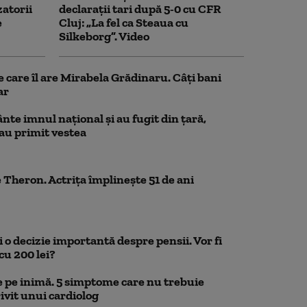
zatorii
declarații tari după 5-0 cu CFR
e
Cluj: „La fel ca Steaua cu
Silkeborg”. Video
e care îl are Mirabela Grădinaru. Câţi bani
ar
nte imnul naţional şi au fugit din ţară,
 au primit vestea
 Theron. Actrița împlinește 51 de ani
 o decizie importantă despre pensii. Vor fi
cu 200 lei?
 pe inimă. 5 simptome care nu trebuie
ivit unui cardiolog