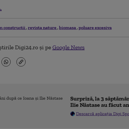
.
m constructii
revista nature
biomasa
poluare excesiva
tirile Digi24.ro și pe
Google News
Surpriză, la 3 săptămân
Ilie Năstase au făcut a
Descarcă aplicația Digi Sp