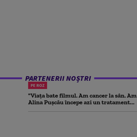
PARTENERII NOȘTRI
PE ROZ
"Viața bate filmul. Am cancer la sân. Am
Alina Pușcău începe azi un tratament...