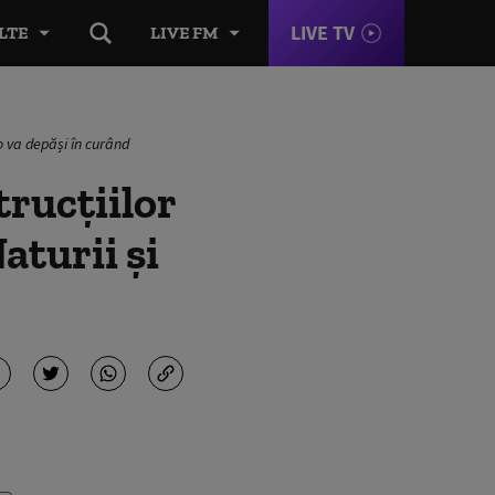
LIVE TV
LTE
LIVE FM
o va depăși în curând
trucțiilor
aturii și