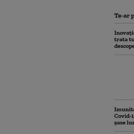
Te-ar p
Inovați
trata t
descope
Intelig
„prezis
milioan
Care su
potenți
Imunita
Covid-1
şase lu