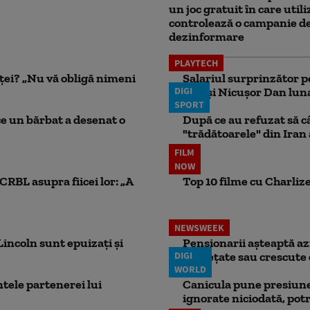
un joc gratuit în care utili
controlează o campanie d
dezinformare
PLAYTECH
nței? „Nu vă obligă nimeni
Salariul surprinzător p
DIGI
face şi Nicuşor Dan lun
SPORT
ce un bărbat a desenat o
După ce au refuzat să câ
"trădătoarele" din Iran
FILM
NOW
CRBL asupra fiicei lor: „A
Top 10 filme cu Charlize
NEWSWEEK
incoln sunt epuizați și
Pensionarii așteaptă azi
DIGI
înghețate sau crescute 
WORLD
ele partenerei lui
Canicula pune presiune
ignorate niciodată, potr