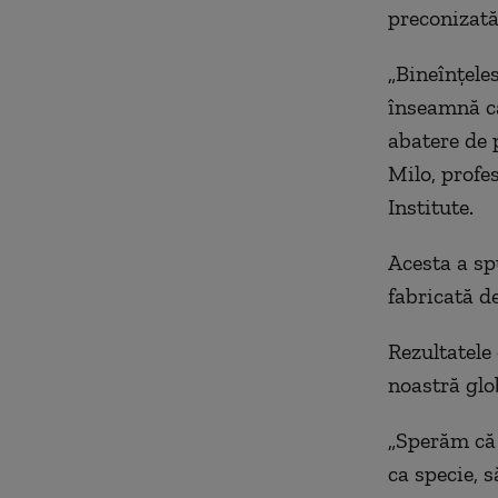
preconizată
„Bineînţeles
înseamnă că
abatere de 
Milo, profe
Institute.
Acesta a sp
fabricată d
Rezultatele
noastră glo
„Sperăm că 
ca specie, 