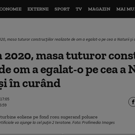
CONOMIE
EXTERNE
SPORT
TV
MAGAZIN
MAI MU
2020, masa tuturor construcțiilor realizate de om a egalat-o pe cea a Naturii și 
n 2020, masa tuturor cons
de om a egalat-o pe cea a N
și în curând
 17:05
6:59
rtificiale va ajunge la cel puțin 2 teratone. Foto: Profimedia Images