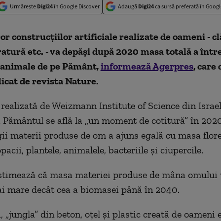
Urmărește
Digi24
în Google Discover
Adaugă
Digi24
ca sursă preferată în Googl
r construcțiilor artificiale realizate de oameni - cl
ratură etc. - va depăși după 2020 masa totală a într
i animale de pe Pământ,
informează Agerpres
, care
icat de revista Nature.
 realizată de Weizmann Institute of Science din Israel
 Pământul se află la „un moment de cotitură” în 202
ii materii produse de om a ajuns egală cu masa florei
pacii, plantele, animalele, bacteriile şi ciupercile.
estimează că masa materiei produse de mâna omului v
i mare decât cea a biomasei până în 2040.
 „jungla” din beton, oţel şi plastic creată de oameni 