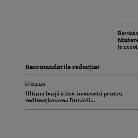
În Mare
provoca
Revista
Mistere
le rezo
Recomandările redacţiei
Ultima barjă a fost încărcată pentru
redirecționarea Dunării...