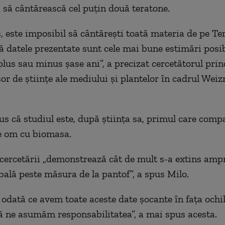
 să cântărească cel puţin două teratone.
, este imposibil să cântăreşti toată materia de pe Ter
 datele prezentate sunt cele mai bune estimări posib
plus sau minus şase ani”, a precizat cercetătorul prin
sor de ştiinţe ale mediului şi plantelor în cadrul We
us că studiul este, după ştiinţa sa, primul care com
e om cu biomasa.
 cercetării „demonstrează cât de mult s-a extins amp
bală peste măsura de la pantof”, a spus Milo.
odată ce avem toate aceste date şocante în faţa ochi
să ne asumăm responsabilitatea”, a mai spus acesta.