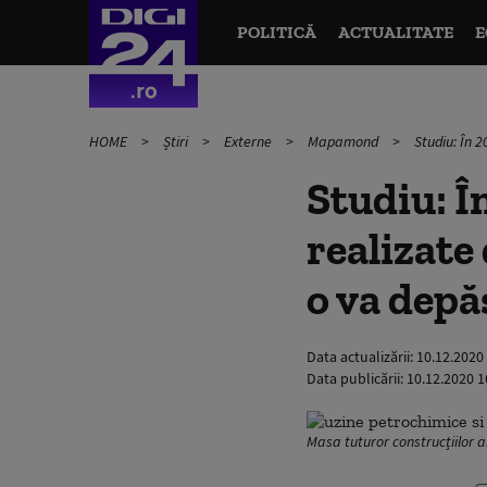
POLITICĂ
ACTUALITATE
E
HOME
Știri
Externe
Mapamond
Studiu: În 
Studiu: Î
realizate 
o va depă
Data actualizării:
10.12.2020
Data publicării:
10.12.2020 1
Masa tuturor construcțiilor a