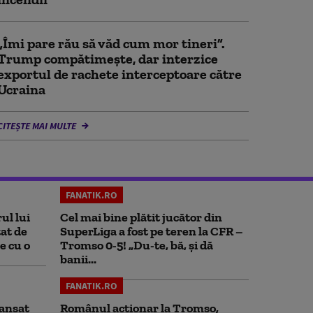
„Îmi pare rău să văd cum mor tineri”.
Trump compătimește, dar interzice
exportul de rachete interceptoare către
Ucraina
CITEȘTE MAI MULTE
FANATIK.RO
ul lui
Cel mai bine plătit jucător din
at de
SuperLiga a fost pe teren la CFR –
e cu o
Tromso 0-5! „Du-te, bă, și dă
banii...
FANATIK.RO
ansat
Românul acționar la Tromso,