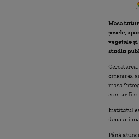
Masa tuturo
șosele, apa
vegetale ș
studiu publ
Cercetarea,
omenirea şi
masa întreg
cum ar fi co
Institutul 
două ori ma
Până atunci,