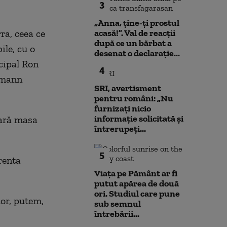
3
„Anna, ţine-ţi prostul
ra, ceea ce
acasă!”. Val de reacții
după ce un bărbat a
ile, cu o
desenat o declarație...
cipal Ron
4
izmann
SRI, avertisment
pentru români: „Nu
furnizați nicio
informație solicitată și
pară masa
întrerupeți...
5
renta
Viața pe Pământ ar fi
putut apărea de două
ori. Studiul care pune
lor, putem,
sub semnul
întrebării...