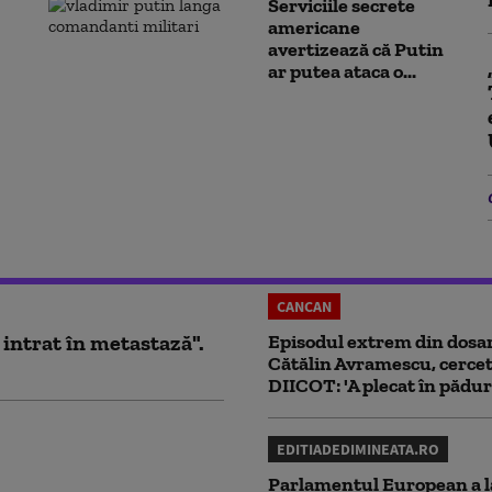
Serviciile secrete
americane
avertizează că Putin
ar putea ataca o...
CANCAN
 intrat în metastază".
Episodul extrem din dosar
Cătălin Avramescu, cercet
DIICOT: 'A plecat în pădur
EDITIADEDIMINEATA.RO
Parlamentul European a l