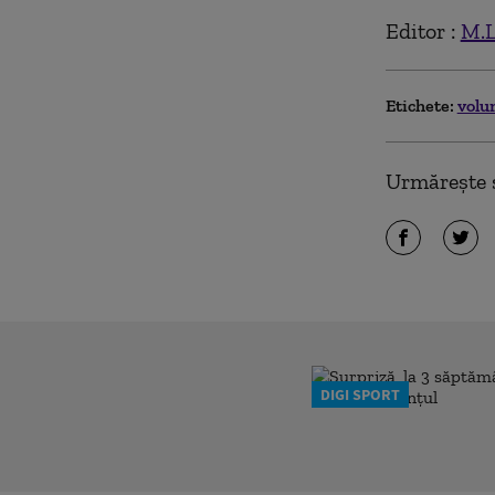
Editor :
M.L
Etichete:
volu
Urmărește ș
DIGI SPORT