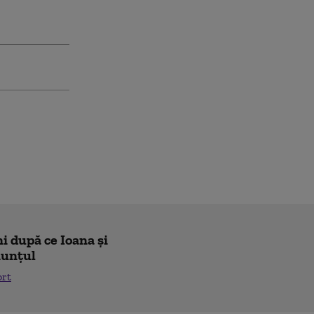
i după ce Ioana și
nunțul
ort