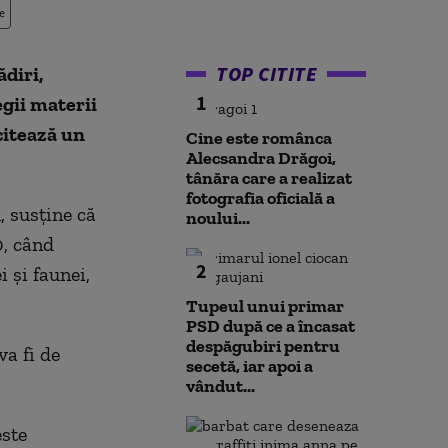
e
TOP CITITE
ădiri,
1
egii materii
 citează un
Cine este românca
Alecsandra Drăgoi,
tânăra care a realizat
fotografia oficială a
, susţine că
noului...
0, când
2
 şi faunei,
Tupeul unui primar
PSD după ce a încasat
despăgubiri pentru
a fi de
secetă, iar apoi a
vândut...
este