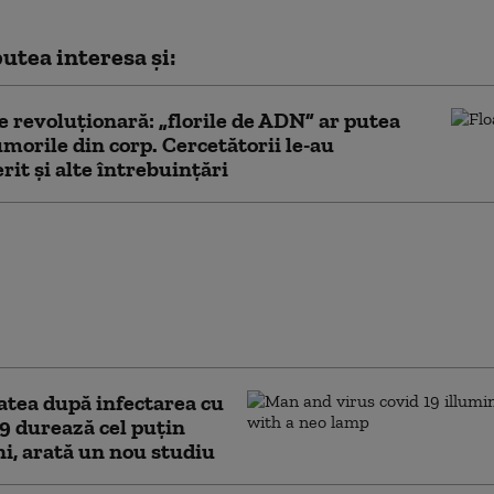
utea interesa și:
e revoluționară: „florile de ADN” ar putea
umorile din corp. Cercetătorii le-au
rit și alte întrebuințări
ența Artificială a
” structura a peste 2
e de materiale noi.
nt aplicațiile
ale ale descoperirii
tea după infectarea cu
9 durează cel puţin
ni, arată un nou studiu