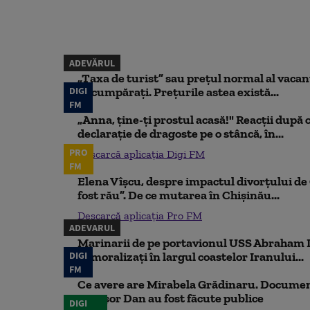
ADEVĂRUL
„Taxa de turist” sau prețul normal al vaca
DIGI
să cumpărați. Prețurile astea există...
FM
„Anna, ţine-ţi prostul acasă!" Reacţii după 
declaraţie de dragoste pe o stâncă, în...
PRO
Descarcă aplicația Digi FM
FM
Elena Vîșcu, despre impactul divorțului de 
fost rău”. De ce mutarea în Chișinău...
Descarcă aplicația Pro FM
ADEVARUL
Marinarii de pe portavionul USS Abraham L
DIGI
demoralizați în largul coastelor Iranului...
FM
Ce avere are Mirabela Grădinaru. Document
Nicușor Dan au fost făcute publice
DIGI