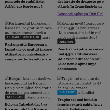
punctele de stabilitate.
declaraţie de dragoste pe o
Altfel, era foarte mică
stâncă, în Transfăgărăşan
Descarcă aplicația Digi FM
EDITIADEDIMINEATA.RO
ADEVARUL
Parlamentul European a
Reacția învățătoarei care a
lansat un joc gratuit în care
luat 4,90 la titularizare:
utilizatorii controlează o
„M-a trecut din iad în rai”.
campanie de dezinformare
La ce notă a ajuns după
contestație
DIGI SPORT
GANDUL.RO
Tragic: cel mai bun din
Bolojan, întrebat dacă va
istorie a murit subit, la 43
lua exemplul lui Nicușor
de ani. Solicitarea