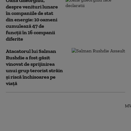
Oana Gheorghiu,
despre venituri lunare
în companiile de stat
din energie: 10 oameni
cumulează 47 de
funcţii în 16 companii
diferite
Atacatorul lui Salman
Rushdie a fost găsit
vinovat de sprijinirea
unui grup terorist străin
și riscă închisoarea pe
viață
O nouă amenințare
pentru transportul
maritim: Rebelii
Houthi copiază
modelul Iranului și