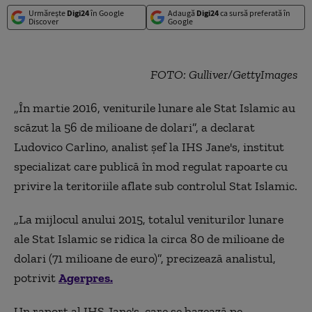
Urmărește
Digi24
în Google
Adaugă
Digi24
ca sursă preferată în
Discover
Google
FOTO: Gulliver/GettyImages
„În martie 2016, veniturile lunare ale Stat Islamic au
scăzut la 56 de milioane de dolari”, a declarat
Ludovico Carlino, analist șef la IHS Jane
's
, institut
specializat care publică în mod regulat rapoarte cu
privire la teritoriile aflate sub controlul Stat Islamic.
„La mijlocul anului 2015, totalul veniturilor lunare
ale Stat Islamic se ridica la circa 80 de milioane de
dolari (71 milioane de euro)”, precizează analistul,
potrivit
Agerpres.
Un raport al IHS Jane
's
, care se bazează pe