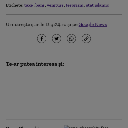
Etichete:
taxe
bani
venituri
terorism
stat islamic
Urmărește știrile Digi24.ro și pe
Google News
Te-ar putea interesa și:
Iran și Oman, gata de
un acord privind
împărțirea controlului
asupra Strâmtorii
Ormuz și a veniturilor
din „taxe”