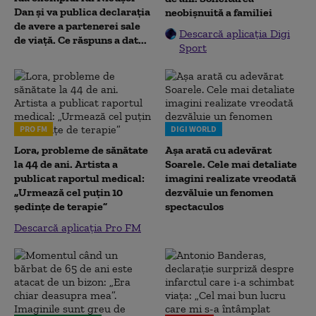
Dan și va publica declarația
neobișnuită a familiei
de avere a partenerei sale
Descarcă aplicația Digi
de viață. Ce răspuns a dat...
Sport
PRO FM
DIGI WORLD
Lora, probleme de sănătate
Așa arată cu adevărat
la 44 de ani. Artista a
Soarele. Cele mai detaliate
publicat raportul medical:
imagini realizate vreodată
„Urmează cel puțin 10
dezvăluie un fenomen
ședințe de terapie”
spectaculos
Descarcă aplicația Pro FM