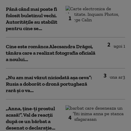
Până când mai poate fi
folosit buletinul vechi.
1
Autoritățile au stabilit
pentru cine se...
2
Cine este românca Alecsandra Drăgoi,
tânăra care a realizat fotografia oficială
a noului...
3
„Nu am mai văzut niciodată așa ceva”:
Rusia a doborât o dronă portugheză
rară și o va...
„Anna, ţine-ţi prostul
acasă!”. Val de reacții
4
după ce un bărbat a
desenat o declarație...