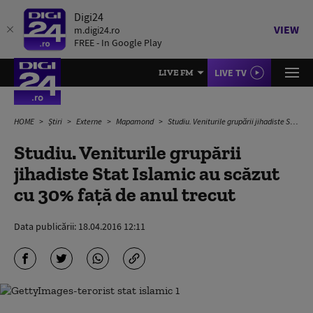
Digi24
VIEW
m.digi24.ro
FREE - In Google Play
LIVE TV
LIVE FM
HOME
Știri
Externe
Mapamond
Studiu. Veniturile grupării jihadiste Stat Islamic au scăzut cu 30% față de anul trecut
Studiu. Veniturile grupării
jihadiste Stat Islamic au scăzut
cu 30% față de anul trecut
Data publicării:
18.04.2016 12:11