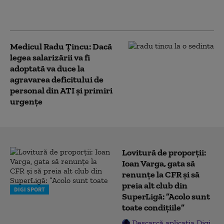
pregătesc taxe pentru
navele din Marea Roșie
Medicul Radu Țincu: Dacă
legea salarizării va fi
adoptată va duce la
agravarea deficitului de
personal din ATI și primiri
urgențe
Lovitură de proporții:
Ioan Varga, gata să
renunțe la CFR și să
preia alt club din
DIGI SPORT
SuperLigă: ”Acolo sunt
toate condițiile”
Descarcă aplicația Digi