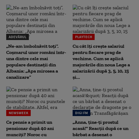
ADEVĂRUL
PLAYTECH
„Ne-am îmbolnăvit toți”.
Cu cât îți crește salariul
Coșmarul unor români într-
pentru fiecare prag de
una dintre cele mai
vechime. Cum se aplică
populare destinații din
majorările din noua Lege a
Albania: „Apa mirosea a
salarizării după 3, 5, 10, 15
canalizare”
și...
NEWSWEEK
DIGI FM
Ce pensie a primit un
„Anna, ţine-ţi prostul
pensionar după 40 ani
acasă!" Reacţii după ce un
munciți? Noroc cu
bărbat a desenat o