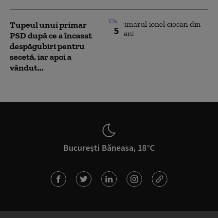
Tupeul unui primar
5
PSD după ce a încasat
despăgubiri pentru
secetă, iar apoi a
vândut...
București Băneasa, 18°C