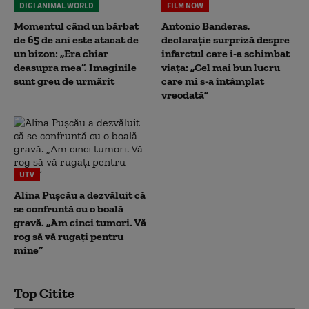
DIGI ANIMAL WORLD
FILM NOW
Momentul când un bărbat
Antonio Banderas,
de 65 de ani este atacat de
declarație surpriză despre
un bizon: „Era chiar
infarctul care i-a schimbat
deasupra mea”. Imaginile
viața: „Cel mai bun lucru
sunt greu de urmărit
care mi s-a întâmplat
vreodată”
UTV
Alina Pușcău a dezvăluit că
se confruntă cu o boală
gravă. „Am cinci tumori. Vă
rog să vă rugați pentru
mine”
Top Citite