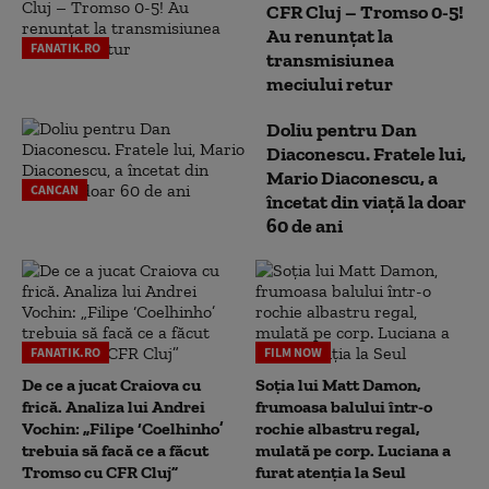
CFR Cluj – Tromso 0-5!
Au renunțat la
FANATIK.RO
transmisiunea
meciului retur
Doliu pentru Dan
Diaconescu. Fratele lui,
Mario Diaconescu, a
CANCAN
încetat din viață la doar
60 de ani
FANATIK.RO
FILM NOW
De ce a jucat Craiova cu
Soția lui Matt Damon,
frică. Analiza lui Andrei
frumoasa balului într-o
Vochin: „Filipe ‘Coelhinho’
rochie albastru regal,
trebuia să facă ce a făcut
mulată pe corp. Luciana a
Tromso cu CFR Cluj”
furat atenția la Seul