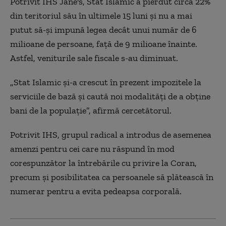
Potrivit IHS
Jane's
, Stat Islamic a pierdut circa 22%
din teritoriul său în ultimele 15 luni și nu a mai
putut să-și impună legea decât unui număr de 6
milioane de persoane, față de 9 milioane înainte.
Astfel, veniturile sale fiscale s-au diminuat.
„Stat Islamic și-a crescut în prezent impozitele la
serviciile de bază și caută noi modalități de a obține
bani de la populație”, afirmă cercetătorul.
Potrivit IHS, grupul radical a introdus de asemenea
amenzi pentru cei care nu răspund în mod
corespunzător la întrebările cu privire la Coran,
precum și posibilitatea ca persoanele să plătească în
numerar pentru a evita pedeapsa corporală.