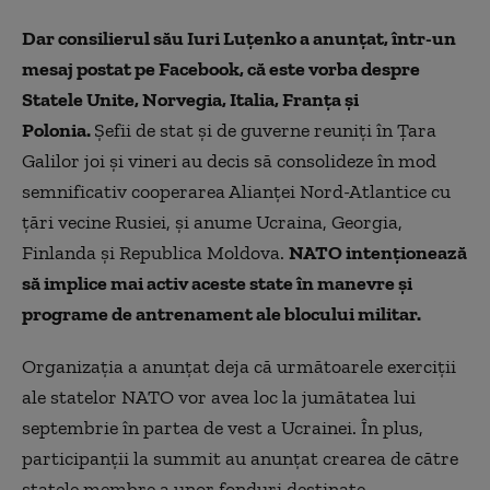
Dar consilierul său Iuri Luţenko a anunţat, într-un
mesaj postat pe Facebook, că este vorba despre
Statele Unite, Norvegia, Italia, Franţa şi
Polonia.
Şefii de stat şi de guverne reuniţi în Ţara
Galilor joi şi vineri au decis să consolideze în mod
semnificativ cooperarea Alianţei Nord-Atlantice cu
ţări vecine Rusiei, şi anume Ucraina, Georgia,
Finlanda şi Republica Moldova.
NATO intenţionează
să implice mai activ aceste state în manevre şi
programe de antrenament ale blocului militar.
Organizaţia a anunţat deja că următoarele exerciţii
ale statelor NATO vor avea loc la jumătatea lui
septembrie în partea de vest a Ucrainei. În plus,
participanţii la summit au anunţat crearea de către
statele membre a unor fonduri destinate