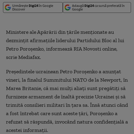
Urmărește
Digi24
în Google
Adaugă
Digi24
ca sursă preferată în
Discover
Google
Ministere ale Apărării din ţările menţionate au
dezminţit afirmaţiile liderului Partidului Bloc al lui
Petro Poroşenko, informează
RIA Novosti online,
scrie Mediafax.
Preşedintele ucrainean Petro Poroşenko a anunţat
vineri, la finalul Summitului NATO de la Newport, în
Marea Britanie, că mai mulţi aliaţi sunt pregătiţi să
furnizeze armament de înaltă precizie Ucrainei şi să
trimită consilieri militari în ţara sa. Însă atunci când
a fost întrebat care sunt aceste ţări, Poroşenko a
refuzat să răspundă, invocând natura confidenţială a
acestei informaţii.