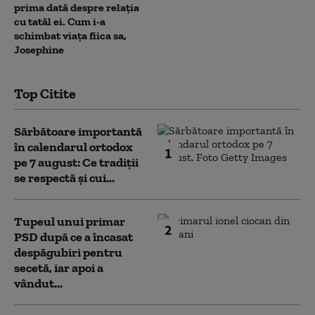
prima dată despre relația
cu tatăl ei. Cum i-a
schimbat viața fiica sa,
Josephine
Top Citite
Sărbătoare importantă
în calendarul ortodox
1
pe 7 august: Ce tradiții
se respectă și cui...
Tupeul unui primar
2
PSD după ce a încasat
despăgubiri pentru
secetă, iar apoi a
vândut...