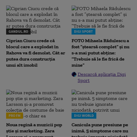
GANDUL.RO
DIGI SPORT
Ciprian Ciucu crede că
FOTO Mihaela Rădulescu a
blocul care a explodat în
fost ”ștearsă complet” și nu
Rahova va fi demolat. Cât ar
s-a mai putut abține:
putea dura construcția
”Trebuie să le fie frică de
unui alt imobil
mine”
Descarcă aplicația Digi
Sport
PRO FM
DIGI WORLD
Noua regină a muzicii pop
Canicula pune presiune pe
știe și marketing. Zara
inimă. 5 simptome care nu
Larsson și-a promovat
trebuie ignorate niciodată,