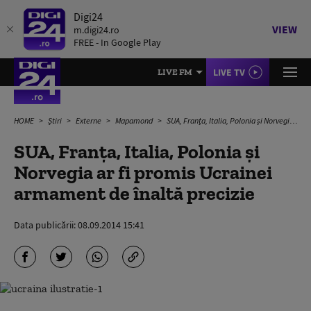
Digi24
VIEW
m.digi24.ro
FREE - In Google Play
LIVE TV
LIVE FM
HOME
Știri
Externe
Mapamond
SUA, Franţa, Italia, Polonia şi Norvegia ar fi promis Ucrainei armament de înaltă precizie
SUA, Franţa, Italia, Polonia şi
Norvegia ar fi promis Ucrainei
armament de înaltă precizie
Data publicării:
08.09.2014 15:41