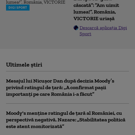
căscată”: ”Am uimit
DIGI SPORT
lumea!”. România,
VICTORIE uriașă
Descarcă aplicația Digi
Sport
Ultimele știri
Mesajul lui Nicușor Dan după decizia Moody’s
privind ratingul de țară: „A confirmat pașii
importanți pe care România i-a făcut”
Moody's menține ratingul de țară al României, cu
perspectivă negativă. Nazare: „Stabilitatea politică
este atent monitorizată”