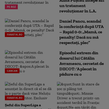
Alina Pușcău începe azi
un tratament
PE ROZ
revoluționar în L.A.
Daniel Pancu, scandal
la conferință după UTA
– Rapid 0-0: „Mamă, ce
FANATIK.RO
penalty! Dacă nu mă
respectați, plec”
Episodul extrem din
dosarul lui Cătălin
Avramescu, cercetat de
DIICOT: 'A plecat în
CANCAN
pădure cu o
FANATIK.RO
Șeful din SuperLiga a