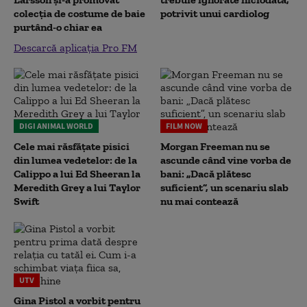
colecția de costume de baie
potrivit unui cardiolog
purtând-o chiar ea
Descarcă aplicația Pro FM
DIGI ANIMAL WORLD
FILM NOW
Cele mai răsfățate pisici
Morgan Freeman nu se
din lumea vedetelor: de la
ascunde când vine vorba de
Calippo a lui Ed Sheeran la
bani: „Dacă plătesc
Meredith Grey a lui Taylor
suficient”, un scenariu slab
Swift
nu mai contează
UTV
Gina Pistol a vorbit pentru