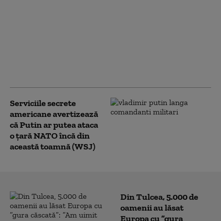
Noi măsuri ale
administrației Trump
împotriva
universităților:
Investigații privind
admiterea și protestele
pro-palestiniene
Serviciile secrete
americane avertizează
că Putin ar putea ataca
o țară NATO încă din
această toamnă (WSJ)
Din Tulcea, 5.000 de
oamenii au lăsat
Europa cu ”gura