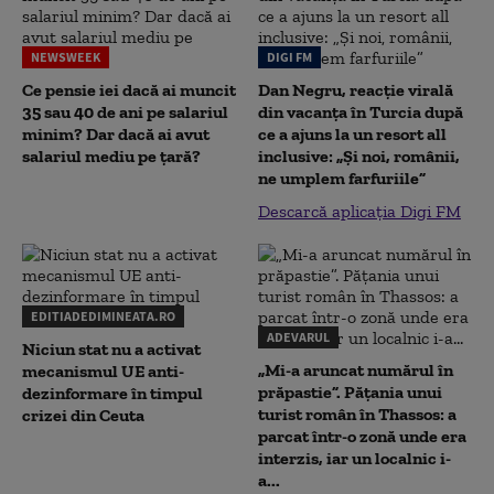
NEWSWEEK
DIGI FM
Ce pensie iei dacă ai muncit
Dan Negru, reacție virală
35 sau 40 de ani pe salariul
din vacanța în Turcia după
minim? Dar dacă ai avut
ce a ajuns la un resort all
salariul mediu pe țară?
inclusive: „Și noi, românii,
ne umplem farfuriile”
Descarcă aplicația Digi FM
EDITIADEDIMINEATA.RO
ADEVARUL
Niciun stat nu a activat
„Mi-a aruncat numărul în
mecanismul UE anti-
prăpastie”. Pățania unui
dezinformare în timpul
turist român în Thassos: a
crizei din Ceuta
parcat într-o zonă unde era
interzis, iar un localnic i-
a...