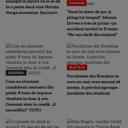
anunțat în direct că el se dă
FILM NOW
la o parte dacă vine Neluțu
"Sunt în stare de șoc și
Varga investitor. Exclusiv
plâng tot timpul". Minnie
Driver a trecut printr-un
accident teribil în Franța:
"Ne-am târât din mașină"
PLAYTECH
ADEVĂRUL
Facultatea din România la
Cum au eliminat
care nu mai vrea nimeni să
cisnădienii samsarii din
înveţe. A pierdut aproape
piață: 8 tone de legume
jumătate din studenţi
vândute în doar 4 ore.
Oamenii stau la coadă: „E
incredibil!” FOTO