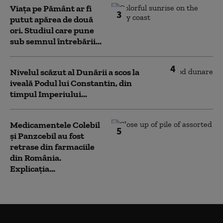
Viața pe Pământ ar fi
3
putut apărea de două
ori. Studiul care pune
sub semnul întrebării...
4
Nivelul scăzut al Dunării a scos la
iveală Podul lui Constantin, din
timpul Imperiului...
Medicamentele Colebil
5
și Panzcebil au fost
retrase din farmaciile
din România.
Explicația...