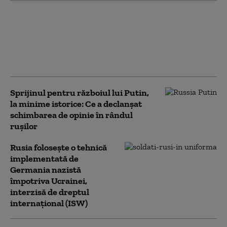
Antrenament cu miză pentru
securitate: pușcașii marini
români au testat vehiculele de
asalt amfibiu AAV-7 alături de
militarii SUA
Sprijinul pentru războiul lui Putin,
la minime istorice: Ce a declanșat
schimbarea de opinie în rândul
rușilor
Rusia folosește o tehnică
implementată de
Germania nazistă
împotriva Ucrainei,
interzisă de dreptul
internațional (ISW)