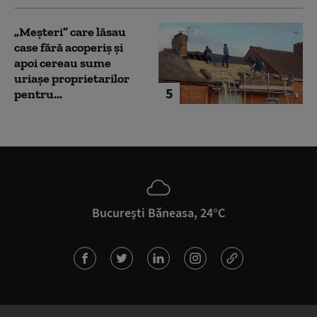
„Meșteri” care lăsau
case fără acoperiș și
apoi cereau sume
uriașe proprietarilor
5
pentru...
București Băneasa, 24°C