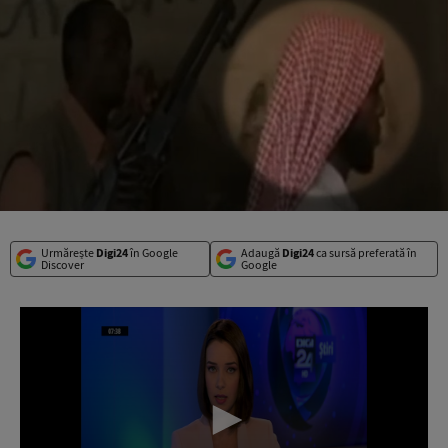
Urmărește
Digi24
în Google
Adaugă
Digi24
ca sursă preferată în
Discover
Google