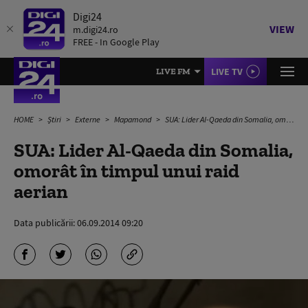
Digi24
VIEW
m.digi24.ro
FREE - In Google Play
LIVE TV
LIVE FM
HOME
Știri
Externe
Mapamond
SUA: Lider Al-Qaeda din Somalia, omorât în timpul unui raid aerian
SUA: Lider Al-Qaeda din Somalia,
omorât în timpul unui raid
aerian
Data publicării:
06.09.2014 09:20