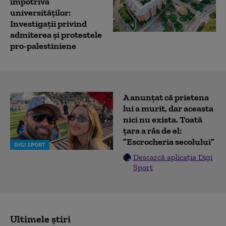
împotriva
universităților:
Investigații privind
admiterea și protestele
pro-palestiniene
A anunțat că prietena
lui a murit, dar aceasta
nici nu exista. Toată
țara a râs de el:
”Escrocheria secolului”
DIGI SPORT
Descarcă aplicația Digi
Sport
Ultimele știri