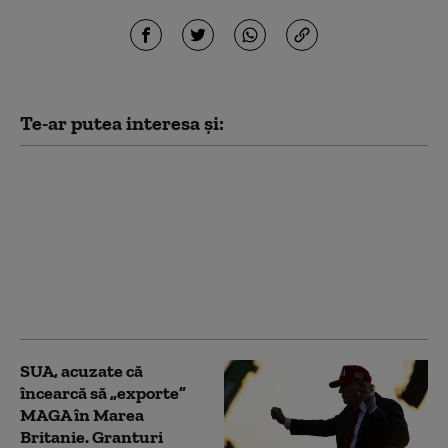
Te-ar putea interesa și:
Cum funcționează
Sovintern, noua rețea
internațională a
„socialiștilor” cu care
Kremlinul atrage
recruți din Occident în
armata Rusiei
SUA, acuzate că
încearcă să „exporte”
MAGA în Marea
Britanie. Granturi