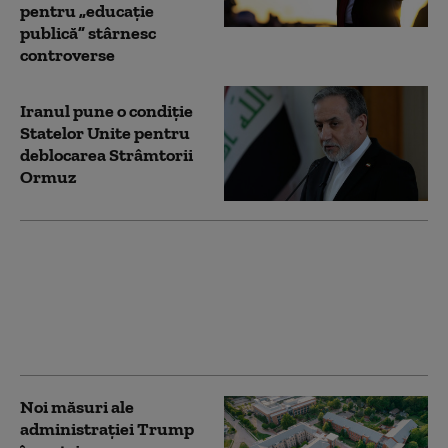
pentru „educație
publică” stârnesc
controverse
Iranul pune o condiție
Statelor Unite pentru
deblocarea Strâmtorii
Ormuz
Todd Blanche, fostul
avocat al lui Trump,
confirmat procuror
general al SUA. Vot la
limită în Senat
Noi măsuri ale
administrației Trump