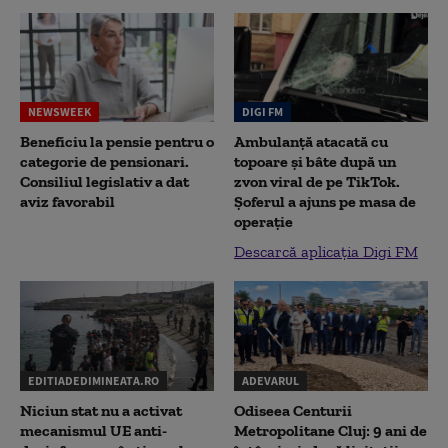
NEWSWEEK
DIGI FM
Beneficiu la pensie pentru o
Ambulanță atacată cu
categorie de pensionari.
topoare și bâte după un
Consiliul legislativ a dat
zvon viral de pe TikTok.
aviz favorabil
Șoferul a ajuns pe masa de
operație
Descarcă aplicația Digi FM
EDITIADEDIMINEATA.RO
ADEVARUL
Niciun stat nu a activat
Odiseea Centurii
mecanismul UE anti-
Metropolitane Cluj: 9 ani de