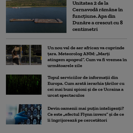
Unitatea 2 de la
Cernavodă rămâne în
funcțiune. Apa din
Dunăre a crescut cu 8
centimetri
Un nou val de aer african va cuprinde
țara. Meteorolog ANM: „Marți
atingem apogeul”. Cum va fi vremea în
următoarele zile
Topul serviciilor de informații din
Europa. Cum arată ierarhia țărilor cu
cei mai buni spioni și de ce Ucraina a
urcat spectaculos
Devin oamenii mai puțin inteligenți?
Ce este „efectul Flynn invers” și de ce
îi îngrijorează pe cercetători