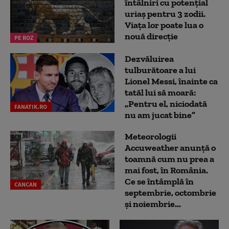
întâlniri cu potențial
uriaș pentru 3 zodii.
Viața lor poate lua o
nouă direcție
PE ROZ
Dezvăluirea
tulburătoare a lui
Lionel Messi, înainte ca
tatăl lui să moară:
„Pentru el, niciodată
FANATIK.RO
nu am jucat bine”
Meteorologii
Accuweather anunță o
toamnă cum nu prea a
mai fost, în România.
Ce se întâmplă în
CANCAN
septembrie, octombrie
și noiembrie...