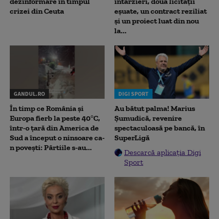
dezinformare în timpul
întârzieri, două licitații
crizei din Ceuta
eșuate, un contract reziliat
și un proiect luat din nou
la...
GANDUL.RO
DIGI SPORT
În timp ce România și
Au bătut palma! Marius
Europa fierb la peste 40°C,
Șumudică, revenire
într-o țară din America de
spectaculoasă pe bancă, în
Sud a început o ninsoare ca-
SuperLigă
n povești: Pârtiile s-au...
Descarcă aplicația Digi
Sport