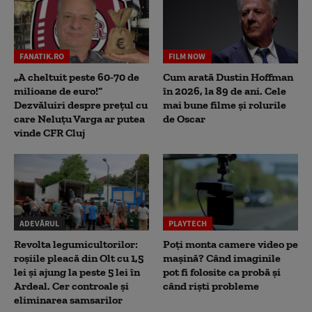
FANATIK.RO
FILM NOW
„A cheltuit peste 60-70 de
Cum arată Dustin Hoffman
milioane de euro!”
în 2026, la 89 de ani. Cele
Dezvăluiri despre prețul cu
mai bune filme și rolurile
care Neluțu Varga ar putea
de Oscar
vinde CFR Cluj
ADEVĂRUL
PLAYTECH
Revolta legumicultorilor:
Poți monta camere video pe
roșiile pleacă din Olt cu 1,5
mașină? Când imaginile
lei și ajung la peste 5 lei în
pot fi folosite ca probă și
Ardeal. Cer controale și
când riști probleme
eliminarea samsarilor