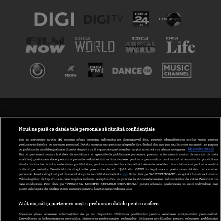
TERMENI ȘI CONDIȚII
POLITICA DE CONFIDENȚIALITATE
Nouă ne pasă ca datele tale personale să rămână confidențiale
Noi și partenerii noștri
30
stocăm și/sau accesăm informații pe dispozitivul dvs., precum identificatorii cookie unici pentru
prelucrarea datelor cu caracter personal. Puteți accepta sau gestiona alegerile dvs. făcând clic mai jos sau în orice moment, pe pagina
ABONARE DIGI TV
cu politica de confidențialitate. Aceste alegeri vor fi raportate partenerilor noștri și nu vă vor afecta navigarea.
Mai multe detalii
Noi si partenerii nostri (retelele de socializare si agentiile de publicitate partenere, precum si furnizorii nostri de servicii de date
analitice) prelucram date pentru a permite website-ului sa functioneze, pentru a personaliza continutul si anunturile publicitare
GESTIONAȚI PREFERINȚELE
afisate in functie de interesele si/sau profilul dvs., pentru a va oferi functionalitati aferente retelelor de socializare si pentru a analiza
traficul pe website. Beneficiati de drepturile prevazute de art. 15-22 din GDPR in legatura cu prelucrarea datelor cu caracter
personal. Aceste drepturi pot fi exercitate prin modalitatea indicata
aici
. Prin click pe “ACCEPT TOATE”, acceptati folosirea tuturor
CODUL DIGI24
Tehnologiilor de tip Cookie, care implica inclusiv acceptul dvs. cu privire la stocarea/accesarea informatiilor de catre Vendor-ii cu
care colaboram. Prin click pe “VREAU SA MODIFIC SETARILE INDIVIDUAL” puteti schimba preferintele in mod individual, mai
putin cele legate de cookie strict necesare pentru functionarea website-ului.
CAMERE WEB
Atât noi, cât și partenerii noștri prelucrăm datele pentru a oferi:
CONTACT/INFO
Stocarea și/sau accesarea informațiilor de pe un dispozitiv. Utilizarea profilurilor pentru selectarea conținutului personalizat.
Dezvoltarea și îmbunătățirea serviciilor. Măsurarea performanței reclamelor. Utilizarea profilurilor pentru selectarea publicității