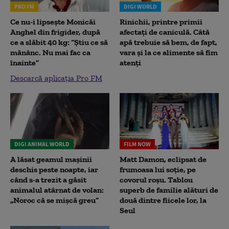
PRO FM
DIGI WORLD
Ce nu-i lipsește Monicăi
Rinichii, printre primii
Anghel din frigider, după
afectați de caniculă. Câtă
ce a slăbit 40 kg: “Știu ce să
apă trebuie să bem, de fapt,
mănânc. Nu mai fac ca
vara și la ce alimente să fim
înainte”
atenți
Descarcă aplicația Pro FM
DIGI ANIMAL WORLD
FILM NOW
A lăsat geamul mașinii
Matt Damon, eclipsat de
deschis peste noapte, iar
frumoasa lui soție, pe
când s-a trezit a găsit
covorul roșu. Tablou
animalul atârnat de volan:
superb de familie alături de
„Noroc că se mișcă greu”
două dintre fiicele lor, la
Seul