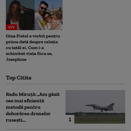
UTV
Gina Pistol a vorbit pentru
prima dată despre relația
cu tatăl ei. Cum i-a
schimbat viața fiica sa,
Josephine
Top Citite
Radu Miruță: „Am găsit
cea mai eficientă
metodă pentru
doborârea dronelor
1
rusești...