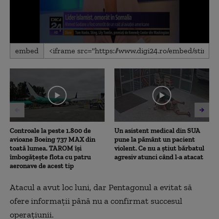
0
embed
seconds
of
40
seconds
Controale la peste 1.800 de
Un asistent medical din SUA
avioane Boeing 737 MAX din
pune la pământ un pacient
toată lumea. TAROM își
violent. Ce nu a știut bărbatul
îmbogățește flota cu patru
agresiv atunci când l-a atacat
aeronave de acest tip
Atacul a avut loc luni, dar Pentagonul a evitat să
ofere informaţii până nu a confirmat succesul
operaţiunii.