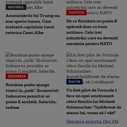
ADEVĂRUL
PLAYTECH
Amenințările lui Trump nu
De ce România nu poate fi
mai sperie lumea. Cum
apărată doar cu baze
tratează capitalele lumii
militare. Cele trei
retorica Casei Albe
autostrăzi care au devenit
esențiale pentru NATO
NEWSWEEK
DIGI FM
România poate ajunge
Un fost pilot de Formula 1
vineri în „junk”. Economist:
face un apel emoționant
Indexarea pensiilor ar
către familia lui Michael
putea fi anulată. Salariile,
Schumacher: "Indiferent de
reduse
starea lui, vreau să-l văd"
Descarcă aplicația Digi FM