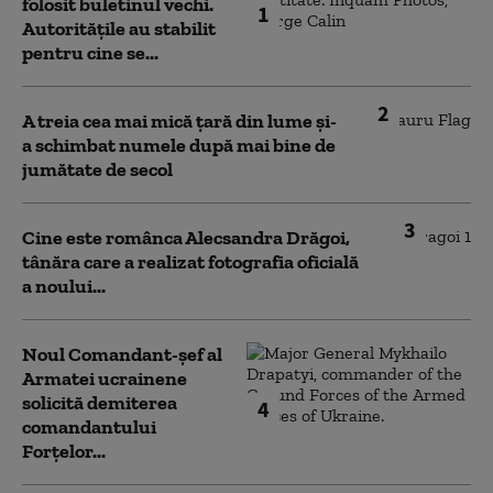
folosit buletinul vechi.
1
Autoritățile au stabilit
pentru cine se...
2
A treia cea mai mică țară din lume și-
a schimbat numele după mai bine de
jumătate de secol
3
Cine este românca Alecsandra Drăgoi,
tânăra care a realizat fotografia oficială
a noului...
Noul Comandant-șef al
Armatei ucrainene
solicită demiterea
4
comandantului
Forțelor...