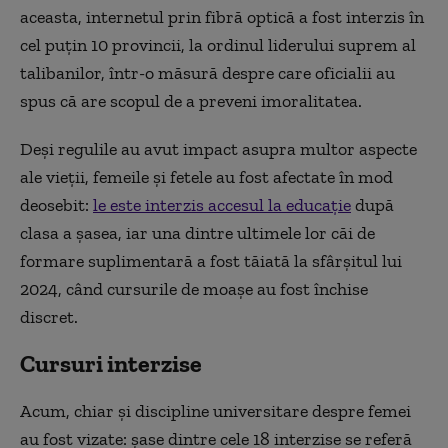
aceasta, internetul prin fibră optică a fost interzis în
cel puţin 10 provincii, la ordinul liderului suprem al
talibanilor, într-o măsură despre care oficialii au
spus că are scopul de a preveni imoralitatea.
Deşi regulile au avut impact asupra multor aspecte
ale vieţii, femeile şi fetele au fost afectate în mod
deosebit:
le este interzis accesul la educaţie
după
clasa a şasea, iar una dintre ultimele lor căi de
formare suplimentară a fost tăiată la sfârşitul lui
2024, când cursurile de moaşe au fost închise
discret.
Cursuri interzise
Acum, chiar şi discipline universitare despre femei
au fost vizate: şase dintre cele 18 interzise se referă