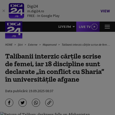
Digi24
VIEW
m.digi24.ro
FREE - In Google Play
LIVE TV
LIVE FM
HOME
Știri
Externe
Mapamond
Talibanii interzic cărțile scrise de femei, iar 18 discipline sunt declarate „în conflict cu Sharia” în universitățile afgane
Talibanii interzic cărțile scrise
de femei, iar 18 discipline sunt
declarate „în conflict cu Sharia”
în universitățile afgane
Data publicării:
19.09.2025 08:37