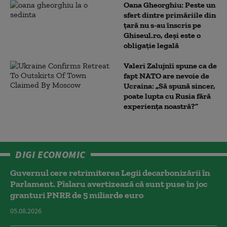
Oana Gheorghiu: Peste un
sfert dintre primăriile din
țară nu s-au înscris pe
Ghiseul.ro, deși este o
obligație legală
Valeri Zalujnîi spune ca de
fapt NATO are nevoie de
Ucraina: „Să spună sincer,
poate lupta cu Rusia fără
experiența noastră?”
DIGI ECONOMIC
Guvernul cere retrimiterea Legii decarbonizării în
Parlament. Pîslaru avertizează că sunt puse în joc
granturi PNRR de 5 miliarde euro
05.08.2026