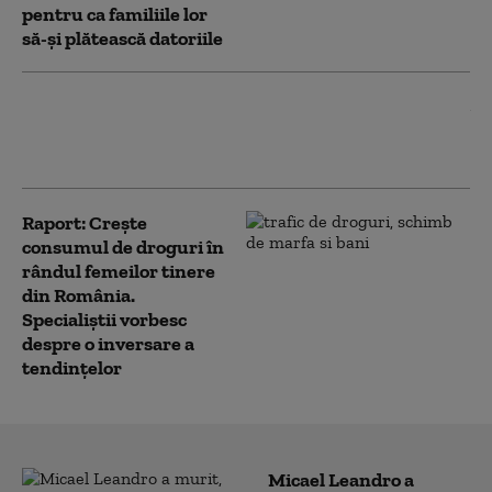
pentru ca familiile lor
să-și plătească datoriile
Mai multe femei împing un microbuz
blocat în trafic în Galați, în timp ce bărbați
aflați la terasă filmează și comentează
Raport: Crește
consumul de droguri în
rândul femeilor tinere
din România.
Specialiștii vorbesc
despre o inversare a
tendințelor
Micael Leandro a