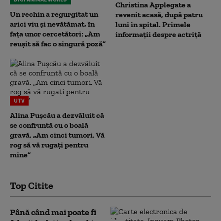
Christina Applegate a
Un rechin a regurgitat un
revenit acasă, după patru
arici viu și nevătămat, în
luni în spital. Primele
fața unor cercetători: „Am
informații despre actriță
reușit să fac o singură poză”
UTV
Alina Pușcău a dezvăluit că
se confruntă cu o boală
gravă. „Am cinci tumori. Vă
rog să vă rugați pentru
mine”
Top Citite
Până când mai poate fi