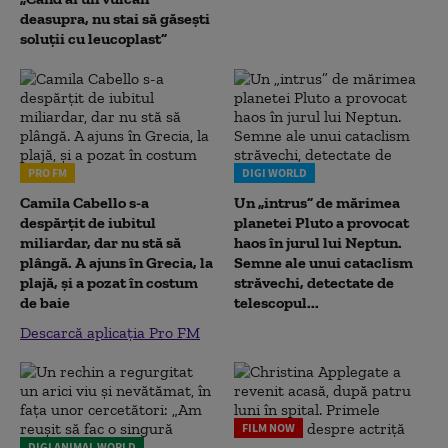
deasupra, nu stai să găsești
soluții cu leucoplast”
PRO FM
DIGI WORLD
Camila Cabello s-a
Un „intrus” de mărimea
despărțit de iubitul
planetei Pluto a provocat
miliardar, dar nu stă să
haos în jurul lui Neptun.
plângă. A ajuns în Grecia, la
Semne ale unui cataclism
plajă, și a pozat în costum
străvechi, detectate de
de baie
telescopul...
Descarcă aplicația Pro FM
FILM NOW
DIGI ANIMAL WORLD