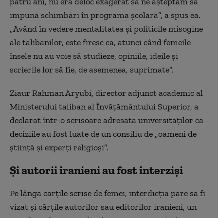
patru ani, nu era deloc exagerat să ne aşteptăm să
impună schimbări în programa şcolară”, a spus ea.
„Având în vedere mentalitatea şi politicile misogine
ale talibanilor, este firesc ca, atunci când femeile
însele nu au voie să studieze, opiniile, ideile şi
scrierile lor să fie, de asemenea, suprimate”.
Ziaur Rahman Aryubi, director adjunct academic al
Ministerului taliban al Învăţământului Superior, a
declarat într-o scrisoare adresată universităţilor că
deciziile au fost luate de un consiliu de „oameni de
ştiinţă şi experţi religioşi”.
Și autorii iranieni au fost interziși
Pe lângă cărţile scrise de femei, interdicţia pare să fi
vizat şi cărţile autorilor sau editorilor iranieni, un