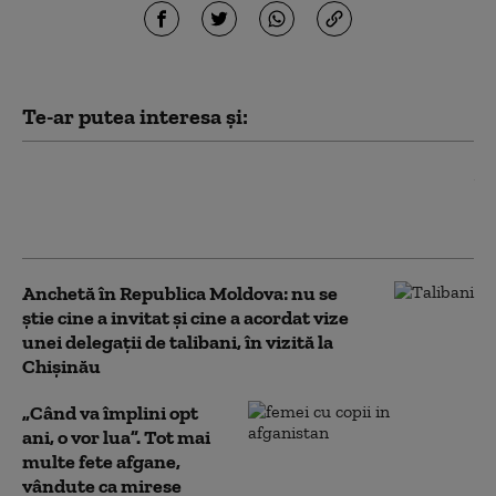
Te-ar putea interesa și:
Scandalul vizitei talibanilor în Republica
Moldova ia amploare. Primele măsuri
anunțate de premierul Vasile Tofan
Anchetă în Republica Moldova: nu se
știe cine a invitat şi cine a acordat vize
unei delegaţii de talibani, în vizită la
Chișinău
„Când va împlini opt
ani, o vor lua”. Tot mai
multe fete afgane,
vândute ca mirese