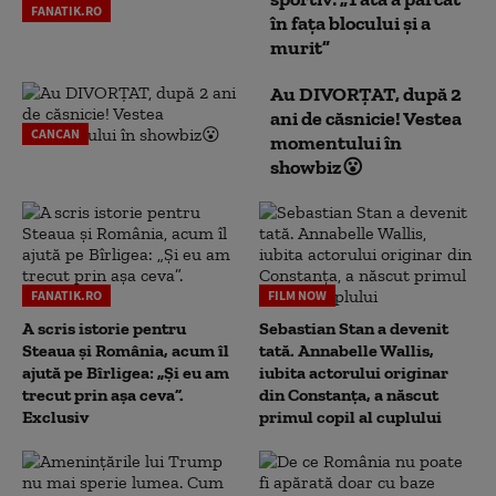
FANATIK.RO
în fața blocului și a
murit”
Au DIVORȚAT, după 2
ani de căsnicie! Vestea
CANCAN
momentului în
showbiz😮
FANATIK.RO
FILM NOW
A scris istorie pentru
Sebastian Stan a devenit
Steaua și România, acum îl
tată. Annabelle Wallis,
ajută pe Bîrligea: „Și eu am
iubita actorului originar
trecut prin așa ceva”.
din Constanța, a născut
Exclusiv
primul copil al cuplului