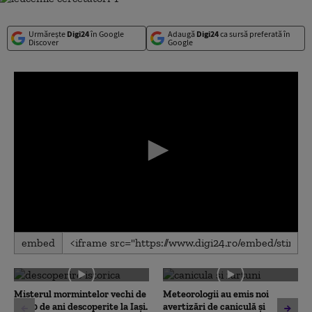
Urmărește
Digi24
în Google
Adaugă
Digi24
ca sursă preferată în
Discover
Google
0
embed
seconds
of
0
seconds
Misterul mormintelor vechi de
Meteorologii au emis noi
3.000 de ani descoperite la Iași.
avertizări de caniculă și