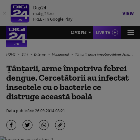
Digi24
VIEW
m.digi24.ro
FREE - In Google Play
LIVE TV
LIVE FM
HOME
Știri
Externe
Mapamond
Țânţarii, arme împotriva febrei dengue. Cercetătorii au infectat insectele cu o bacterie ce distruge această boală
Țânţarii, arme împotriva febrei
dengue. Cercetătorii au infectat
insectele cu o bacterie ce
distruge această boală
Data publicării:
26.09.2014 08:21