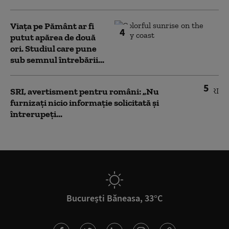
Viața pe Pământ ar fi
4
putut apărea de două
ori. Studiul care pune
sub semnul întrebării...
5
SRI, avertisment pentru români: „Nu
furnizați nicio informație solicitată și
întrerupeți...
București Băneasa, 33°C