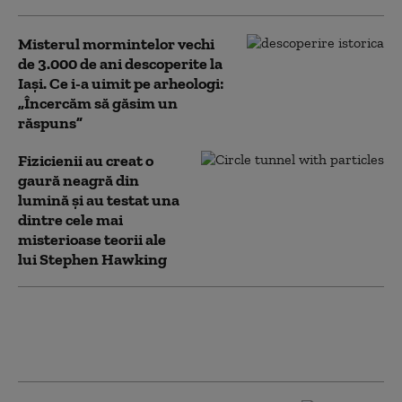
Misterul mormintelor vechi
de 3.000 de ani descoperite la
Iași. Ce i-a uimit pe arheologi:
„Încercăm să găsim un
răspuns”
Fizicienii au creat o
gaură neagră din
lumină și au testat una
dintre cele mai
misterioase teorii ale
lui Stephen Hawking
Astronomii au detectat în premieră
atmosferă pe o planetă asemănătoare cu
Pământul