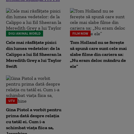
DIGI ANIMAL WORLD
FILM NOW
Cele mai răsfățate pisici
Tom Holland nu se ferește
din lumea vedetelor: de la
să spună care sunt cele mai
Calippo a lui Ed Sheeran la
slabe filme din cariera sa:
Meredith Grey a lui Taylor
„Nu eram deloc mândru de
Swift
ele”
UTV
Gina Pistol a vorbit pentru
prima dată despre relația
cu tatăl ei. Cum i-a
schimbat viața fiica sa,
Josephine