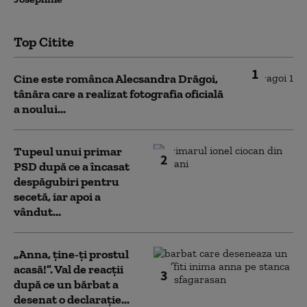
Top Citite
1
Cine este românca Alecsandra Drăgoi,
tânăra care a realizat fotografia oficială
a noului...
Tupeul unui primar
2
PSD după ce a încasat
despăgubiri pentru
secetă, iar apoi a
vândut...
„Anna, ţine-ţi prostul
acasă!”. Val de reacții
3
după ce un bărbat a
desenat o declarație...