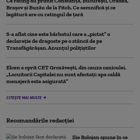
Ce rating au primit Constanța, București, Oradea,
Brașov și Buzău de la Fitch. Ce semnifică și ce
legătură are cu ratingul de țară
S-a aflat cine este bărbatul care a „pictat” o
declarație de dragoste pe o stâncă de pe
Transfăgărășan. Anunțul polițiștilor
Elcen a oprit CET Grozăveşti, din cauza caniculei.
„Locuitorii Capitalei nu sunt afectați: apa caldă
menajeră este asigurată”
CITEȘTE MAI MULTE
Recomandările redacţiei
Ilie Bolojan spune în ce