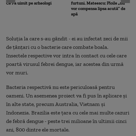
Ce i-a uimit pe arheologi
furtuni. Mateescu: Ploile „nu
vor compensa lipsa acută” de
apă
Soluţia la care s-au gândit - ei au infectat zeci de mii
de ţânţari cu o bacterie care combate boala.
Insectele respective vor intra în contact cu cele care
poartă virusul febrei dengue, iar acestea din urmă
vor muri.
Bacteria respectivă nu este periculoasă pentru
oameni. Un asemenea proiect va fi pus în aplicare şi
în alte state, precum Australia, Vietnam şi
Indonezia. Brazilia este ţara cu cele mai multe cazuri
de febră dengue - peste trei milioane în ultimii cinci
ani, 800 dintre ele mortale.