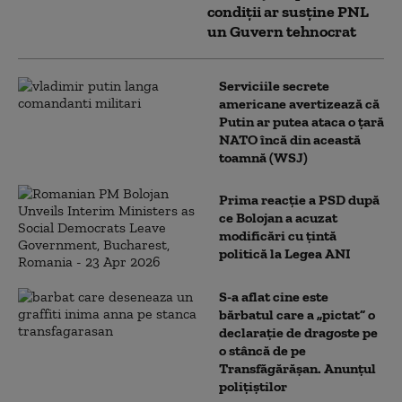
condiții ar susține PNL
un Guvern tehnocrat
Serviciile secrete
americane avertizează că
Putin ar putea ataca o țară
NATO încă din această
toamnă (WSJ)
Prima reacție a PSD după
ce Bolojan a acuzat
modificări cu țintă
politică la Legea ANI
S-a aflat cine este
bărbatul care a „pictat” o
declarație de dragoste pe
o stâncă de pe
Transfăgărășan. Anunțul
polițiștilor