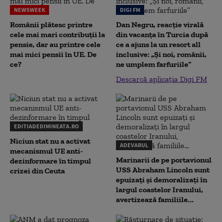
NEWSWEEK
DIGI FM
Românii plătesc printre
Dan Negru, reacție virală
cele mai mari contribuții la
din vacanța în Turcia după
pensie, dar au printre cele
ce a ajuns la un resort all
mai mici pensii în UE. De
inclusive: „Și noi, românii,
ce?
ne umplem farfuriile”
Descarcă aplicația Digi FM
EDITIADEDIMINEATA.RO
Niciun stat nu a activat
ADEVARUL
mecanismul UE anti-
Marinarii de pe portavionul
dezinformare în timpul
USS Abraham Lincoln sunt
crizei din Ceuta
epuizați și demoralizați în
largul coastelor Iranului,
avertizează familiile...