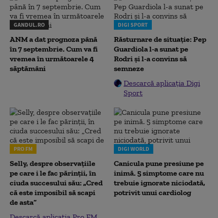
GANDUL.RO
DIGI SPORT
ANM a dat prognoza până
Răsturnare de situație: Pep
în 7 septembrie. Cum va fi
Guardiola l-a sunat pe
vremea în următoarele 4
Rodri și l-a convins să
săptămâni
semneze
Descarcă aplicația Digi
Sport
PRO FM
DIGI WORLD
Selly, despre observațiile
Canicula pune presiune pe
pe care i le fac părinții, în
inimă. 5 simptome care nu
ciuda succesului său: „Cred
trebuie ignorate niciodată,
că este imposibil să scapi
potrivit unui cardiolog
de asta”
Descarcă aplicația Pro FM