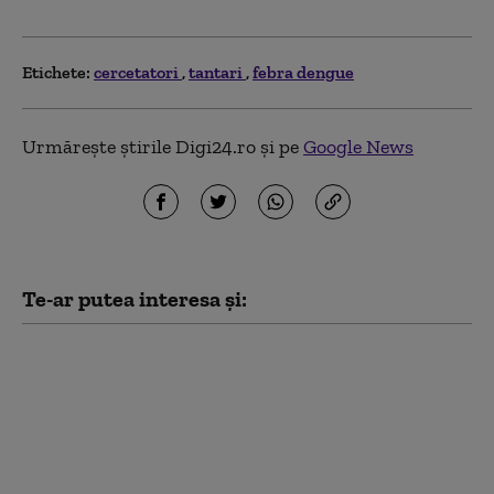
Etichete:
cercetatori
tantari
febra dengue
Urmărește știrile Digi24.ro și pe
Google News
Te-ar putea interesa și:
INSP: Numărul
cazurilor de infecţie cu
virusul West Nile din
acest sezon a ajuns la
10. Ce recomandă
autoritățile