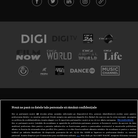
TERMENI ȘI CONDIȚII
POLITICA DE CONFIDENȚIALITATE
Nouă ne pasă ca datele tale personale să rămână confidențiale
Noi și partenerii noștri
30
stocăm și/sau accesăm informații pe dispozitivul dvs., precum identificatorii cookie unici pentru
prelucrarea datelor cu caracter personal. Puteți accepta sau gestiona alegerile dvs. făcând clic mai jos sau în orice moment, pe pagina
ABONARE DIGI TV
cu politica de confidențialitate. Aceste alegeri vor fi raportate partenerilor noștri și nu vă vor afecta navigarea.
Mai multe detalii
Noi si partenerii nostri (retelele de socializare si agentiile de publicitate partenere, precum si furnizorii nostri de servicii de date
analitice) prelucram date pentru a permite website-ului sa functioneze, pentru a personaliza continutul si anunturile publicitare
GESTIONAȚI PREFERINȚELE
afisate in functie de interesele si/sau profilul dvs., pentru a va oferi functionalitati aferente retelelor de socializare si pentru a analiza
traficul pe website. Beneficiati de drepturile prevazute de art. 15-22 din GDPR in legatura cu prelucrarea datelor cu caracter
personal. Aceste drepturi pot fi exercitate prin modalitatea indicata
aici
. Prin click pe “ACCEPT TOATE”, acceptati folosirea tuturor
CODUL DIGI24