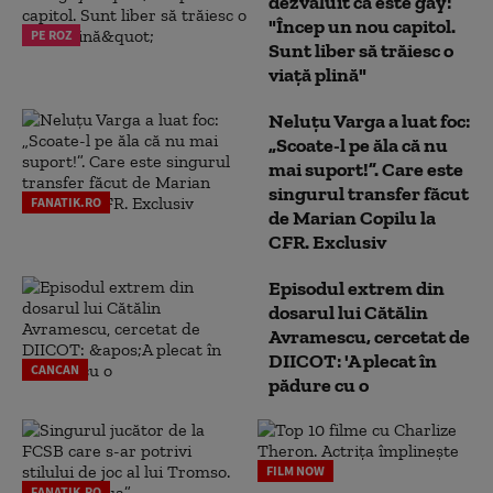
dezvăluit că este gay:
"Încep un nou capitol.
PE ROZ
Sunt liber să trăiesc o
viață plină"
Neluțu Varga a luat foc:
„Scoate-l pe ăla că nu
mai suport!”. Care este
singurul transfer făcut
FANATIK.RO
de Marian Copilu la
CFR. Exclusiv
Episodul extrem din
dosarul lui Cătălin
Avramescu, cercetat de
DIICOT: 'A plecat în
CANCAN
pădure cu o
FILM NOW
FANATIK.RO