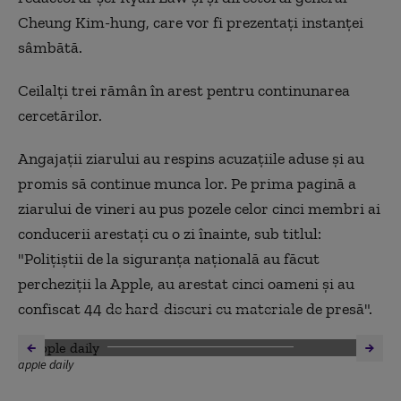
Cheung Kim-hung, care vor fi prezentați instanței
sâmbătă.
Ceilalți trei rămân în arest pentru continunarea
cercetărilor.
Angajații ziarului au respins acuzațiile aduse și au
promis să continue munca lor. Pe prima pagină a
ziarului de vineri au pus pozele celor cinci membri ai
conducerii arestați cu o zi înainte, sub titlul:
"Polițiștii de la siguranța națională au făcut
percheziții la Apple, au arestat cinci oameni și au
confiscat 44 de hard-discuri cu materiale de presă".
DESCHIDE GALERIA FOTO
apple daily