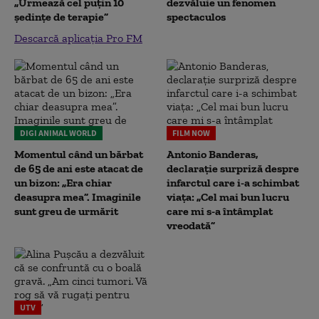
„Urmează cel puțin 10
dezvăluie un fenomen
ședințe de terapie”
spectaculos
Descarcă aplicația Pro FM
DIGI ANIMAL WORLD
FILM NOW
Momentul când un bărbat
Antonio Banderas,
de 65 de ani este atacat de
declarație surpriză despre
un bizon: „Era chiar
infarctul care i-a schimbat
deasupra mea”. Imaginile
viața: „Cel mai bun lucru
sunt greu de urmărit
care mi s-a întâmplat
vreodată”
UTV