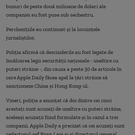
bunuri de peste două milioane de dolari ale
companiei au fost puse sub sechestru.
Perchezițiile au continuat și la locuințele
jurnaliștilor.
Poliția afirmă că descinderile au fost legate de
încălcarea legii securității naționale - uneltire cu
puteri străine -, din cauza a peste 30 de articole în
care Apple Daily făcea apel la țări străine să
sancționeze China și Hong Kong-ul.
Vineri, poliția a anunțat că doi dintre cei cinci
arestați sunt acuzați de uneltire cu puteri străine,
aceleași acuzații fiind formulate și în cazul a trei
companii. Apple Daily a precizat că cei acuzați sunt
redactorul-șef Ryan Law și și directorul general