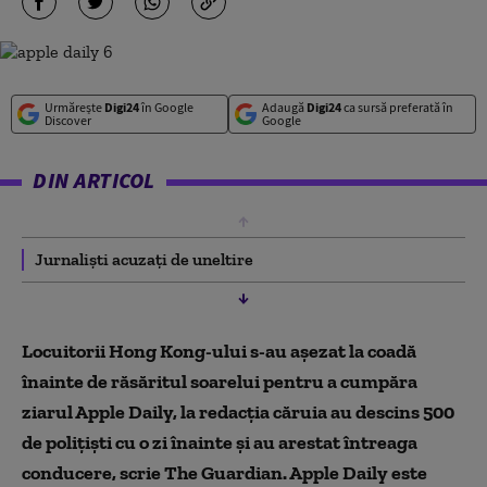
Urmărește
Digi24
în Google
Adaugă
Digi24
ca sursă preferată în
Discover
Google
DIN ARTICOL
Jurnaliști acuzați de uneltire
Locuitorii Hong Kong-ului s-au așezat la coadă
înainte de răsăritul soarelui pentru a cumpăra
ziarul Apple Daily, la redacția căruia au descins 500
de polițiști cu o zi înainte și au arestat întreaga
conducere, scrie The Guardian. Apple Daily este