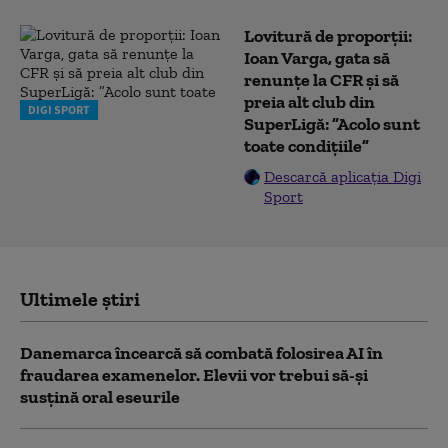
Lovitură de proporții:
Ioan Varga, gata să
renunțe la CFR și să
preia alt club din
DIGI SPORT
SuperLigă: ”Acolo sunt
toate condițiile”
Descarcă aplicația Digi
Sport
Ultimele știri
Danemarca încearcă să combată folosirea AI în
fraudarea examenelor. Elevii vor trebui să-şi
susţină oral eseurile