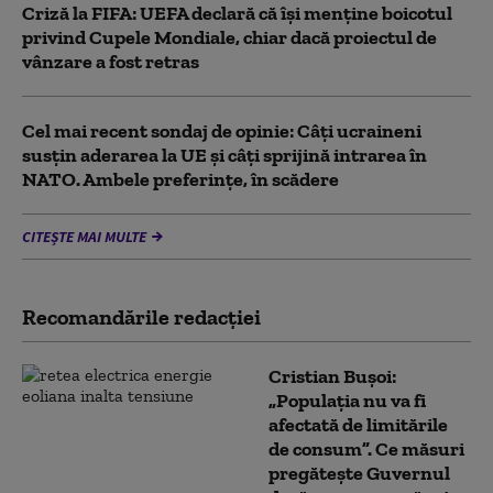
Criză la FIFA: UEFA declară că îşi menţine boicotul
privind Cupele Mondiale, chiar dacă proiectul de
vânzare a fost retras
Cel mai recent sondaj de opinie: Câți ucraineni
susțin aderarea la UE și câți sprijină intrarea în
NATO. Ambele preferințe, în scădere
CITEȘTE MAI MULTE
Recomandările redacţiei
Cristian Bușoi:
„Populația nu va fi
afectată de limitările
de consum”. Ce măsuri
pregătește Guvernul