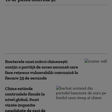
Mișcare strategică a
Pentagonului. Cum se
pregătesc Statele Unite
pentru un posibil
război regional
împotriva Chinei sau
Rusiei
Routerele unei mărci chinezești
conțin o portiță de acces ascunsă care
face rețeaua vulnerabilă: comunică la
fiecare 35 de secunde
China extinde
controalele fiscale la
nivel global. Sunt
vizate impozite
neachitate de zeci de