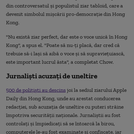
din controversatul și populistul ziar tabloid, care a
devenit simbolul mișcării pro-democrație din Hong
Kong.
"Nu există ziar perfect, dar este o voce unică în Hong
Kong", a spus el. "Poate să nu-ți placă, dar cred că
trebuie să-i lași să aibă o voce și să supraviețuiască,
este important lucrul ăsta", a completat Chow.
Jurnaliști acuzați de uneltire
500 de polițiști au descins
joi la sediul ziarului Apple
Daily din Hong Kong, unde au arestat conducerea
redacției, sub acuzația de uneltire cu puteri străine
împotriva securității naționale. Jurnaliștii au fost
controlați și împiedicați să se întoarcă la birou,
computerele le-au fost examinate și confiscate, iar