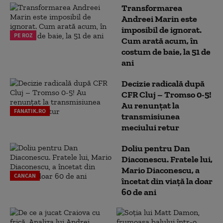
Transformarea
Andreei Marin este
imposibil de ignorat.
PE ROZ
Cum arată acum, în
costum de baie, la 51 de
ani
Decizie radicală după
CFR Cluj – Tromso 0-5!
Au renunțat la
FANATIK.RO
transmisiunea
meciului retur
Doliu pentru Dan
Diaconescu. Fratele lui,
Mario Diaconescu, a
CANCAN
încetat din viață la doar
60 de ani