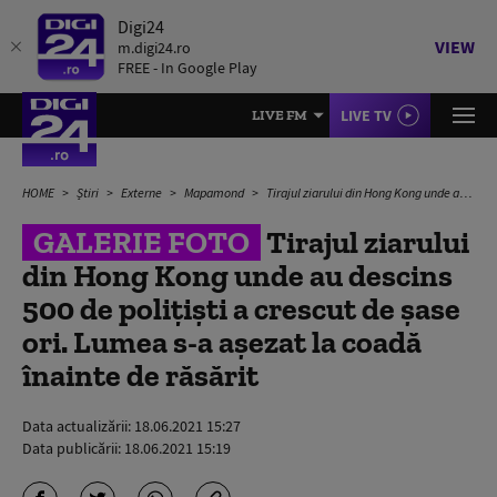
Digi24
VIEW
m.digi24.ro
FREE - In Google Play
LIVE TV
LIVE FM
HOME
Știri
Externe
Mapamond
Tirajul ziarului din Hong Kong unde au descins 500 de polițiști a crescut de șase ori. Lumea s-a așezat la coadă înainte de răsărit
GALERIE FOTO
Tirajul ziarului
din Hong Kong unde au descins
500 de polițiști a crescut de șase
ori. Lumea s-a așezat la coadă
înainte de răsărit
Data actualizării:
18.06.2021 15:27
Data publicării:
18.06.2021 15:19