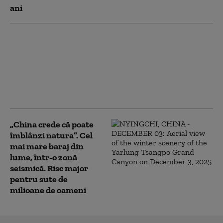
ani
China lovește SUA cu
noi restricții
comerciale. Beijingul
limitează exporturile
de componente pentru
drone
„China crede că poate
îmblânzi natura”. Cel
mai mare baraj din
lume, într-o zonă
seismică. Risc major
pentru sute de
milioane de oameni