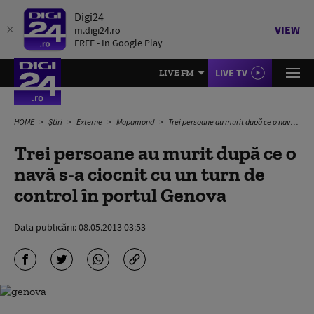
Digi24
VIEW
m.digi24.ro
FREE - In Google Play
LIVE TV
LIVE FM
HOME
Știri
Externe
Mapamond
Trei persoane au murit după ce o navă s-a ciocnit cu un turn de control în portul Genova
Trei persoane au murit după ce o
navă s-a ciocnit cu un turn de
control în portul Genova
Data publicării:
08.05.2013 03:53