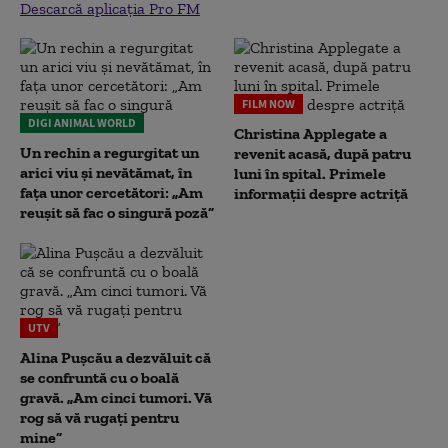
Descarcă aplicația Pro FM
FILM NOW
DIGI ANIMAL WORLD
Christina Applegate a
Un rechin a regurgitat un
revenit acasă, după patru
arici viu și nevătămat, în
luni în spital. Primele
fața unor cercetători: „Am
informații despre actriță
reușit să fac o singură poză”
UTV
Alina Pușcău a dezvăluit că
se confruntă cu o boală
gravă. „Am cinci tumori. Vă
rog să vă rugați pentru
mine”