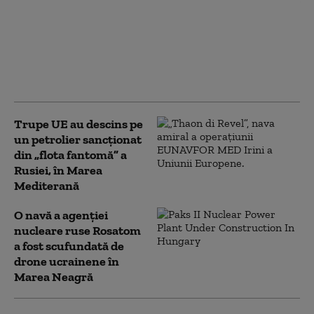
Două nave civile ale unor
companii turcești, atacate
cu drone în Marea
Neagră. Ankara cere
Rusiei și Ucrainei măsuri
urgente
Trupe UE au descins pe
un petrolier sancţionat
din „flota fantomă” a
Rusiei, în Marea
Mediterană
O navă a agenţiei
nucleare ruse Rosatom
a fost scufundată de
drone ucrainene în
Marea Neagră