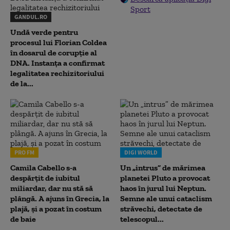
Sport
GANDUL.RO
Undă verde pentru
procesul lui Florian Coldea
în dosarul de corupție al
DNA. Instanța a confirmat
legalitatea rechizitoriului
de la...
PRO FM
DIGI WORLD
Camila Cabello s-a
Un „intrus” de mărimea
despărțit de iubitul
planetei Pluto a provocat
miliardar, dar nu stă să
haos în jurul lui Neptun.
plângă. A ajuns în Grecia, la
Semne ale unui cataclism
plajă, și a pozat în costum
străvechi, detectate de
de baie
telescopul...