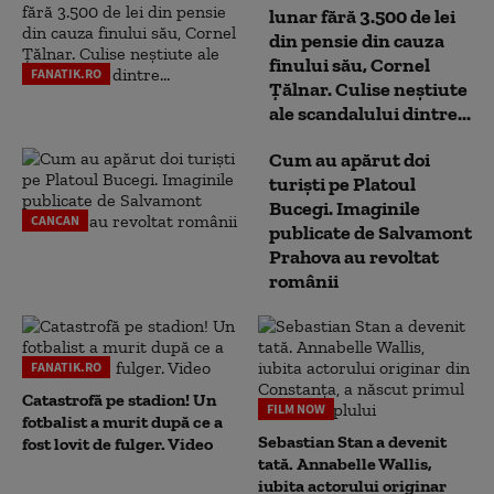
lunar fără 3.500 de lei
din pensie din cauza
finului său, Cornel
FANATIK.RO
Țălnar. Culise neștiute
ale scandalului dintre...
Cum au apărut doi
turiști pe Platoul
Bucegi. Imaginile
CANCAN
publicate de Salvamont
Prahova au revoltat
românii
FANATIK.RO
Catastrofă pe stadion! Un
FILM NOW
fotbalist a murit după ce a
Sebastian Stan a devenit
fost lovit de fulger. Video
tată. Annabelle Wallis,
iubita actorului originar