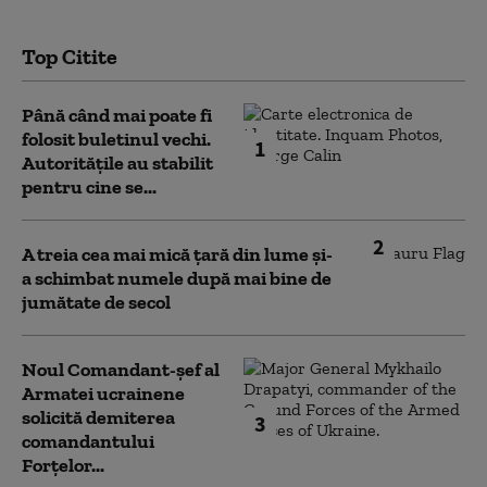
Top Citite
Până când mai poate fi
folosit buletinul vechi.
1
Autoritățile au stabilit
pentru cine se...
2
A treia cea mai mică țară din lume și-
a schimbat numele după mai bine de
jumătate de secol
Noul Comandant-șef al
Armatei ucrainene
solicită demiterea
3
comandantului
Forțelor...