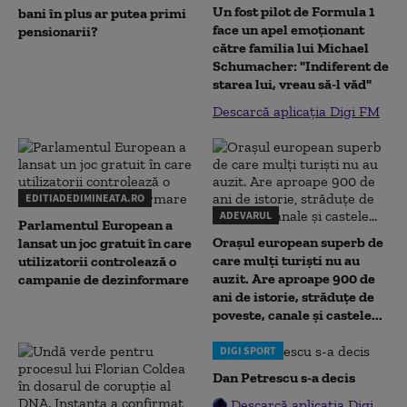
Un fost pilot de Formula 1
bani în plus ar putea primi
face un apel emoționant
pensionarii?
către familia lui Michael
Schumacher: "Indiferent de
starea lui, vreau să-l văd"
Descarcă aplicația Digi FM
EDITIADEDIMINEATA.RO
ADEVARUL
Parlamentul European a
Orașul european superb de
lansat un joc gratuit în care
care mulți turiști nu au
utilizatorii controlează o
auzit. Are aproape 900 de
campanie de dezinformare
ani de istorie, străduțe de
poveste, canale și castele...
DIGI SPORT
Dan Petrescu s-a decis
Descarcă aplicația Digi