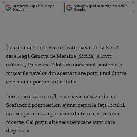
Urmărește
Digi24
în Google
Adaugă
Digi24
ca sursă preferată în
Discover
Google
În urma unei manevre greşite, nava "Jolly Nero",
care leagă Genova de Messina (Sicilia), a lovit
edificiul, Palazzina Piloti, de unde sunt controlate
mişcările navelor din aceste mare port, unul dintre
cele mai importante din Italia.
Persoanele care se aflau pe navă au căzut în apă.
Scafandrii pompierilor, ajunşi rapid la faţa locului,
au recuperat nouă persoane dintre care trei erau
moarte. Cel puţin alte zece persoane sunt date
dispărute.