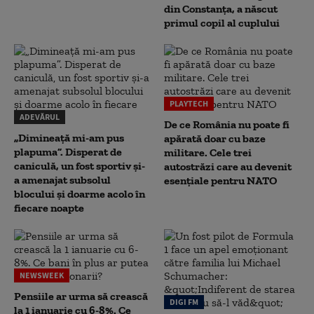
din Constanța, a născut
primul copil al cuplului
PLAYTECH
ADEVĂRUL
De ce România nu poate fi
„Dimineață mi-am pus
apărată doar cu baze
plapuma”. Disperat de
militare. Cele trei
caniculă, un fost sportiv și-
autostrăzi care au devenit
a amenajat subsolul
esențiale pentru NATO
blocului și doarme acolo în
fiecare noapte
NEWSWEEK
Pensiile ar urma să crească
DIGI FM
la 1 ianuarie cu 6-8%. Ce