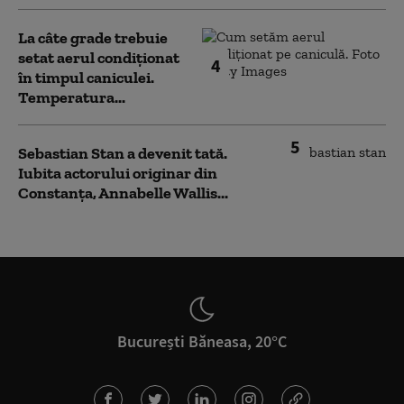
La câte grade trebuie
setat aerul condiționat
4
în timpul caniculei.
Temperatura...
5
Sebastian Stan a devenit tată.
Iubita actorului originar din
Constanța, Annabelle Wallis...
București Băneasa, 20°C