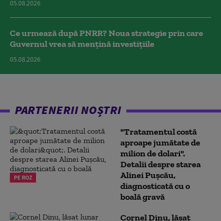
05.08.2026
Ce urmează după PNRR? Noua strategie prin care
Guvernul vrea să mențină investițiile
05.08.2026
PARTENERII NOȘTRI
"Tratamentul costă
aproape jumătate de
milion de dolari".
Detalii despre starea
Alinei Pușcău,
PE ROZ
diagnosticată cu o
boală gravă
Cornel Dinu, lăsat