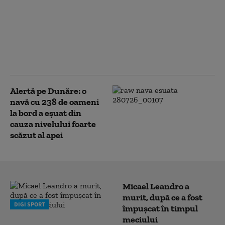
Teheranul avertizează
Kievul că va urma „cu
siguranță” o reacție
militară în urma
atacului asupra navei
iraniene
Alertă pe Dunăre: o
navă cu 238 de oameni
la bord a eșuat din
cauza nivelului foarte
scăzut al apei
Micael Leandro a
murit, după ce a fost
DIGI SPORT
împușcat în timpul
meciului