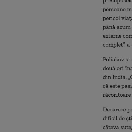
presupusele 
persoane nu
pericol viaț
până acum f
externe com
complet”, a
Poliakov și
două ori îna
din India. 
că este pasi
răcoritoare
Deoarece pop
dificil de ș
câteva sute