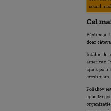
social med
Cel mai
Băștinașii 
doar câteva
Întâlnirile 
american Jo
ajuns pe Ins
creștinism.
Poliakov est
spus Meena.
organizație