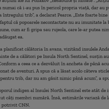
acțiuni ale lui Poliakov „nesăbuite și idioate”. „Acțiu
 numai că i-au pus în pericol propria viață, dar au p
a întregului trib”, a declarat Pearce. „Este foarte bin
aptul că popoarele necontactate nu au imunitate la b
une, cum ar fi gripa sau rujeola, care le-ar putea nim
 adăugat ea.
-a planificat călătoria în avans, vizitând insulele An
inte de a călători pe Insula North Sentinel, susțin au
„Conform a ceea ce a dezvăluit în ancheta de până acu
onat de aventuri. A spus că a lăsat acolo câteva sticl
 pentru trib, dar nu am găsit nimic până acum”, a s
orul indigen al Insulei North Sentinel este atât de iz
tiut câți membri numără. Însă, estimările variază de la
, potrivit CNN.