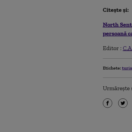
Citește și:
North Senti
persoană ca
Editor :
C.A
Etichete:
turi
Urmărește ș