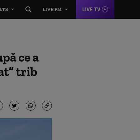
LIVE TV
LTE
LIVE FM
pă ce a
at” trib