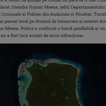
eclarat Jitendra Kumar Meena, șeful Departamentului
i Criminale al Poliției din Andaman și Nicobar. Turist
un pescar local pe drumul de întoarcere și arestat do
us Meena. Poliția a confiscat o barcă gonflabilă și un
 nu a fost încă acuzat de nicio infracțiune.