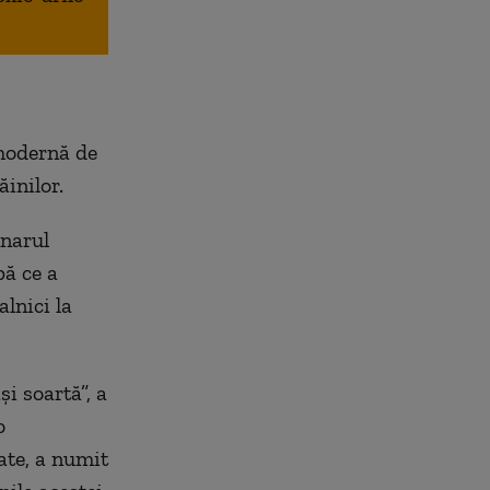
 modernă de
ăinilor.
onarul
pă ce a
alnici la
și soartă”, a
o
ate, a numit