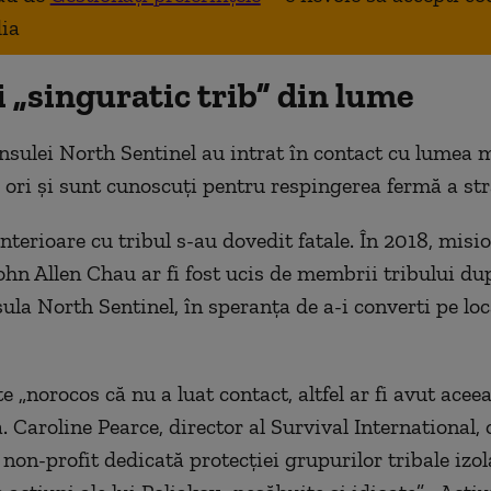
ia
 „singuratic trib” din lume
Insulei North Sentinel au intrat în contact cu lumea
 ori și sunt cunoscuți pentru respingerea fermă a str
anterioare cu tribul s-au dovedit fatale. În 2018, misi
hn Allen Chau ar fi fost ucis de membrii tribului du
ula North Sentinel, în speranța de a-i converti pe loc
e „norocos că nu a luat contact, altfel ar fi avut aceea
 Caroline Pearce, director al Survival International, 
 non-profit dedicată protecției grupurilor tribale izol