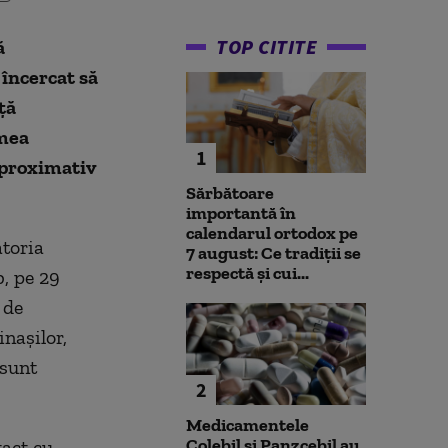
TOP CITITE
ă
 încercat să
ță
imea
1
aproximativ
Sărbătoare
importantă în
calendarul ortodox pe
ătoria
7 august: Ce tradiții se
respectă și cui...
b, pe 29
 de
inașilor,
 sunt
2
Medicamentele
Colebil și Panzcebil au
tact cu