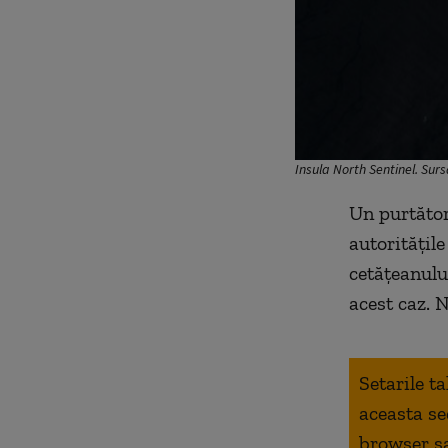
Insula North Sentinel. Sur
Un purtător
autoritățil
cetățeanulu
acest caz. 
Setarile t
aceasta se
browser s