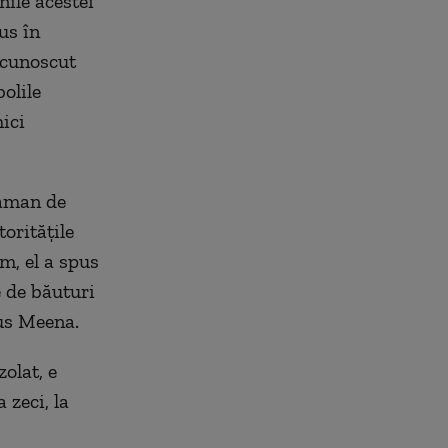
nile acestei
us în
e cunoscut
olile
ici
daman de
toritățile
m, el a spus
e de băuturi
pus Meena.
olat, e
 zeci, la