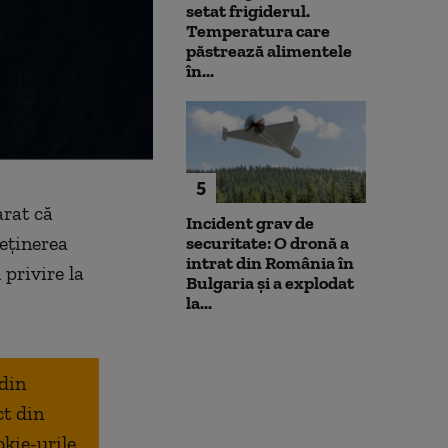
setat frigiderul.
Temperatura care
păstrează alimentele
în...
5
arat că
Incident grav de
reținerea
securitate: O dronă a
intrat din România în
 privire la
Bulgaria şi a explodat
la...
 din
ct din
okie-urile