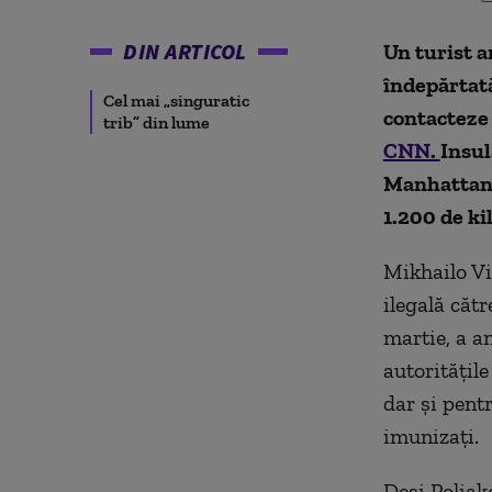
DIN ARTICOL
Un turist a
îndepărtată
Cel mai „singuratic
contacteze 
trib” din lume
CNN.
Insul
Manhattanu
1.200 de ki
Mikhailo Vik
ilegală căt
martie, a an
autoritățile
dar și pent
imunizați.
Deși Poliako