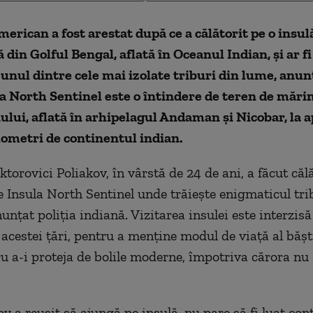
merican a fost arestat după ce a călătorit pe o insul
 din Golful Bengal, aflată în Oceanul Indian, și ar fi
unul dintre cele mai izolate triburi din lume, anun
a North Sentinel este o întindere de teren de măr
lui, aflată în arhipelagul Andaman și Nicobar, la 
lometri de continentul indian.
torovici Poliakov, în vârstă de 24 de ani, a făcut căl
re Insula North Sentinel unde trăiește enigmaticul tri
unțat poliția indiană. Vizitarea insulei este interzisă
 acestei țări, pentru a menține modul de viață al bășt
ru a-i proteja de bolile moderne, împotriva cărora nu
v a reușit să ajungă pe insulă, nu pare să fi luat con