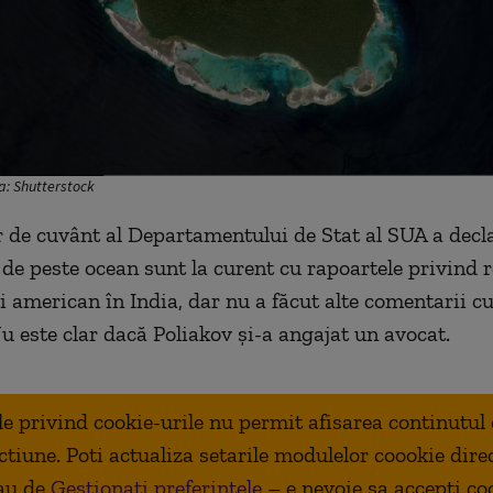
sa: Shutterstock
 de cuvânt al Departamentului de Stat al SUA a decl
e de peste ocean sunt la curent cu rapoartele privind 
i american în India, dar nu a făcut alte comentarii cu
Nu este clar dacă Poliakov și-a angajat un avocat.
ale privind cookie-urile nu permit afisarea continutul
ctiune. Poti actualiza setarile modulelor coookie dire
au de
Gestionați preferințele
– e nevoie sa accepti co