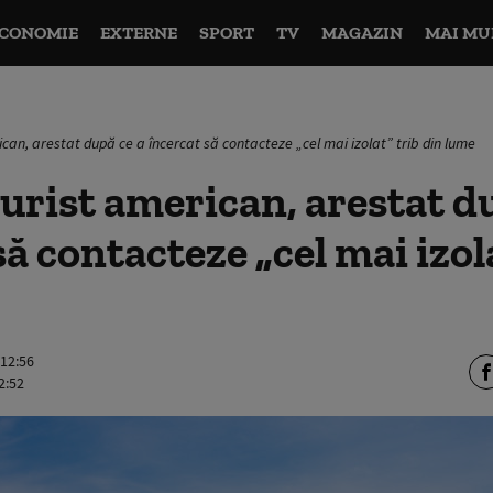
CONOMIE
EXTERNE
SPORT
TV
MAGAZIN
MAI MU
ican, arestat după ce a încercat să contacteze „cel mai izolat” trib din lume
urist american, arestat du
să contacteze „cel mai izol
 12:56
2:52