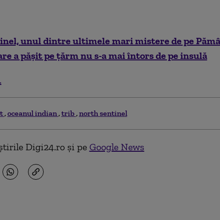
nel, unul dintre ultimele mari mistere de pe Pămâ
re a pășit pe țărm nu s-a mai întors de pe insulă
.
st
oceanul indian
trib
north sentinel
tirile Digi24.ro și pe
Google News