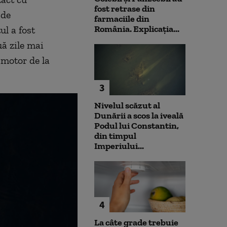
fost retrase din
 de
farmaciile din
România. Explicația...
ul a fost
uă zile mai
 motor de la
3
Nivelul scăzut al
Dunării a scos la iveală
Podul lui Constantin,
din timpul
Imperiului...
4
La câte grade trebuie