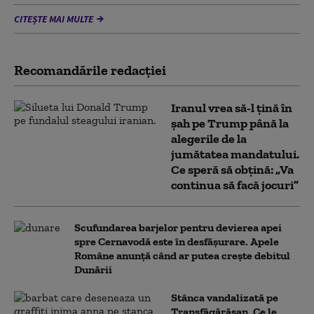
CITEȘTE MAI MULTE
Recomandările redacţiei
Iranul vrea să-l țină în
șah pe Trump până la
alegerile de la
jumătatea mandatului.
Ce speră să obțină: „Va
continua să facă jocuri”
Scufundarea barjelor pentru devierea apei
spre Cernavodă este în desfășurare. Apele
Române anunță când ar putea crește debitul
Dunării
Stânca vandalizată pe
Transfăgărășan. Ce le