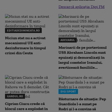
Descarcă aplicația Digi FM
EDITIADEDIMINEATA.RO
Niciun stat nu a activat
ADEVARUL
mecanismul UE anti-
Marinarii de pe portavionul
dezinformare în timpul
USS Abraham Lincoln sunt
crizei din Ceuta
epuizați și demoralizați în
largul coastelor Iranului,
avertizează familiile...
DIGI SPORT
GANDUL.RO
Răsturnare de situație: Pep
Ciprian Ciucu crede că
Guardiola l-a sunat pe
blocul care a explodat în
Rodri și l-a convins să