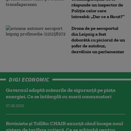
răspunde un inspector de
Poliție celor care
întreabă: „Dar ce a făcut?”
Drona de pe aeroportul
din Leipzig a fost
doborâtă cu piciorul de un
şofer de autobuz,
dezvăluie un parlamentar
DIGI ECONOMIC
Guvernul adoptă măsurile de siguranță pe piața
energiei. Ce se întâmplă cu marii consumatori
07.08.2026
Rovinieta și TollRo: CNAIR anunță când începe noul
sistem de tarifare rutieră. Ce se schimbă pentru