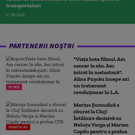
transportatori
07.08.2026
PARTENERII NOȘTRI
"Viața bate filmul. Am
cancer la sân. Am
intrat în metastază".
Alina Pușcău începe azi
un tratament
PE ROZ
revoluționar în L.A.
Marius Şumudică a
zburat la Cluj!
Întâlnire decisivă cu
Neluţu Varga şi Marian
FANATIK.RO
Copilu pentru a prelua