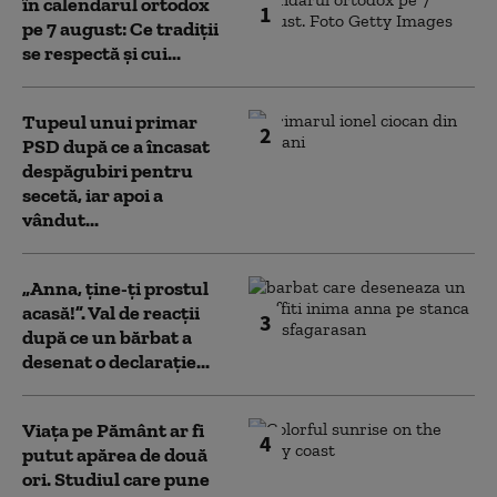
în calendarul ortodox
1
pe 7 august: Ce tradiții
se respectă și cui...
Tupeul unui primar
2
PSD după ce a încasat
despăgubiri pentru
secetă, iar apoi a
vândut...
„Anna, ţine-ţi prostul
acasă!”. Val de reacții
3
după ce un bărbat a
desenat o declarație...
Viața pe Pământ ar fi
4
putut apărea de două
ori. Studiul care pune