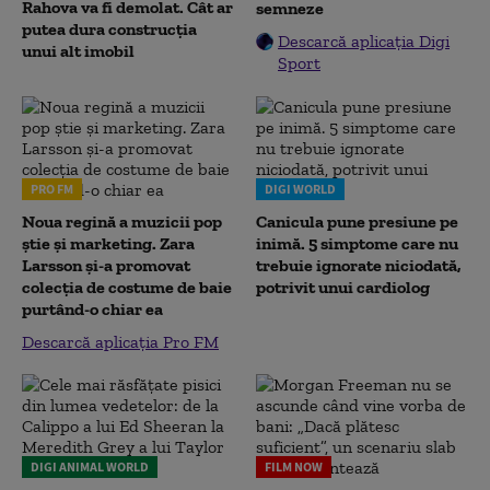
Rahova va fi demolat. Cât ar
semneze
putea dura construcția
Descarcă aplicația Digi
unui alt imobil
Sport
PRO FM
DIGI WORLD
Noua regină a muzicii pop
Canicula pune presiune pe
știe și marketing. Zara
inimă. 5 simptome care nu
Larsson și-a promovat
trebuie ignorate niciodată,
colecția de costume de baie
potrivit unui cardiolog
purtând-o chiar ea
Descarcă aplicația Pro FM
DIGI ANIMAL WORLD
FILM NOW