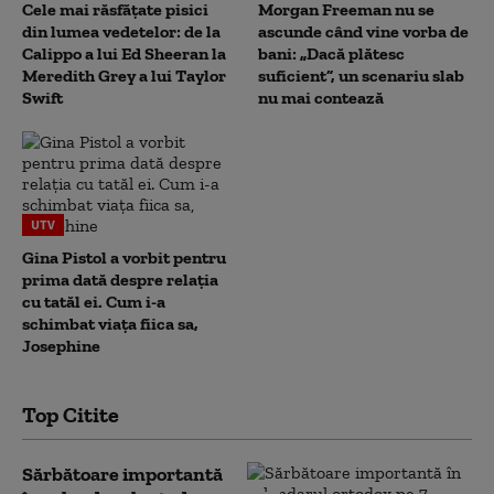
Cele mai răsfățate pisici
Morgan Freeman nu se
din lumea vedetelor: de la
ascunde când vine vorba de
Calippo a lui Ed Sheeran la
bani: „Dacă plătesc
Meredith Grey a lui Taylor
suficient”, un scenariu slab
Swift
nu mai contează
UTV
Gina Pistol a vorbit pentru
prima dată despre relația
cu tatăl ei. Cum i-a
schimbat viața fiica sa,
Josephine
Top Citite
Sărbătoare importantă