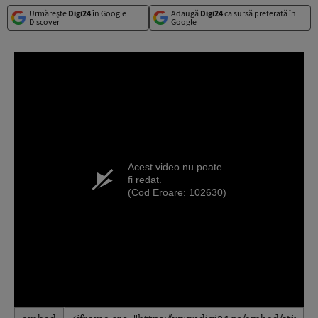
Urmărește
Digi24
în Google
Adaugă
Digi24
ca sursă preferată în
Discover
Google
Acest video nu poate
fi redat.
(Cod Eroare: 102630)