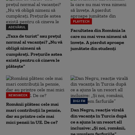
PLAYTECH
ADEVĂRUL
Facultatea din România la
„Taxa de turist” sau prețul
care nu mai vrea nimeni să
normal al vacanței? „Nu vă
înveţe. A pierdut aproape
obligă nimeni să
jumătate din studenţi
cumpărați. Prețurile astea
există pentru că cineva le
plătește”
NEWSWEEK
DIGI FM
Românii plătesc cele mai
Dan Negru, reacție virală
mari contribuții la pensie,
din vacanța în Turcia după
dar au printre cele mai
ce a ajuns la un resort all
mici pensii în UE. De ce?
inclusive: „Și noi, românii,
ne umplem farfuriile”