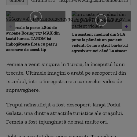
embed
Controale la peste 1.800 de
avioane Boeing 737 MAX din
Un asistent medical din SUA
toată lumea. TAROM își
pune la pământ un pacient
îmbogățește flota cu patru
violent. Ce nu a știut bărbatul
aeronave de acest tip
agresiv atunci când l-a atacat
Femeia a venit singură în Turcia, la începutul lunii
trecute. Ultimele imagini o arată pe aeroportul din
Istanbul, într-o înregistrare a camerelor video de
supraveghere.
Trupul neînsufleţit a fost descoperit lângă Podul
Galata, una dintre atracţiile turistice ale oraşului.
Femeia a fost înjunghiată de mai multe ori.
Poliţia a arestat deja nouă suspecţi. Tragedia a