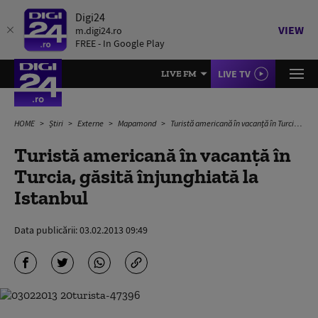
Digi24
VIEW
m.digi24.ro
FREE - In Google Play
LIVE TV
LIVE FM
HOME
Știri
Externe
Mapamond
Turistă americană în vacanță în Turcia, găsită înjunghiată la Istanbul
Turistă americană în vacanță în
Turcia, găsită înjunghiată la
Istanbul
Data publicării:
03.02.2013 09:49