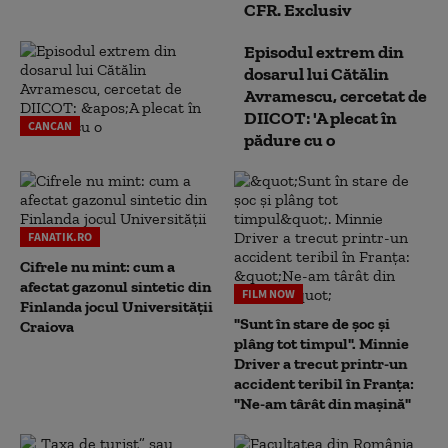
CFR. Exclusiv
Episodul extrem din
dosarul lui Cătălin
Avramescu, cercetat de
DIICOT: 'A plecat în
CANCAN
pădure cu o
FANATIK.RO
Cifrele nu mint: cum a
afectat gazonul sintetic din
FILM NOW
Finlanda jocul Universității
"Sunt în stare de șoc și
Craiova
plâng tot timpul". Minnie
Driver a trecut printr-un
accident teribil în Franța:
"Ne-am târât din mașină"