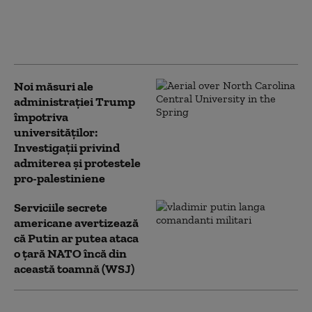
apărare: „Va fi
considerat un atac
împotriva tuturor”
Noi măsuri ale
administrației Trump
împotriva
universităților:
Investigații privind
admiterea și protestele
pro-palestiniene
Serviciile secrete
americane avertizează
că Putin ar putea ataca
o țară NATO încă din
această toamnă (WSJ)