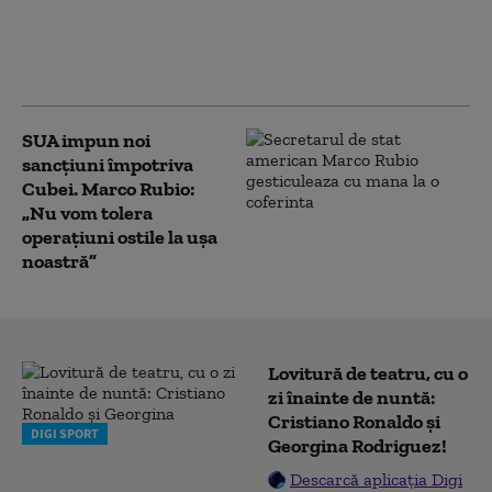
Trump încearcă din nou să limiteze
cetățenia prin naștere în SUA, după ce
Curtea Supremă i-a blocat prima
tentativă
SUA impun noi
sancţiuni împotriva
Cubei. Marco Rubio:
„Nu vom tolera
operaţiuni ostile la uşa
noastră”
Lovitură de teatru, cu o
zi înainte de nuntă:
Cristiano Ronaldo și
DIGI SPORT
Georgina Rodriguez!
Descarcă aplicația Digi