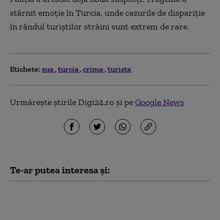
stârnit emoţie în Turcia, unde cazurile de dispariţie
în rândul turiştilor străini sunt extrem de rare.
Etichete:
sua
turcia
crima
turista
Urmărește știrile Digi24.ro și pe
Google News
Te-ar putea interesa și:
Arabia Saudită, Turcia
și Pakistanul au
parafat un acord de