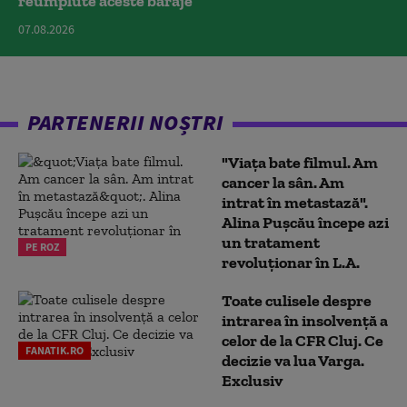
reumplute aceste baraje
07.08.2026
PARTENERII NOȘTRI
"Viața bate filmul. Am
cancer la sân. Am
intrat în metastază".
Alina Pușcău începe azi
un tratament
PE ROZ
revoluționar în L.A.
Toate culisele despre
intrarea în insolvență a
celor de la CFR Cluj. Ce
FANATIK.RO
decizie va lua Varga.
Exclusiv