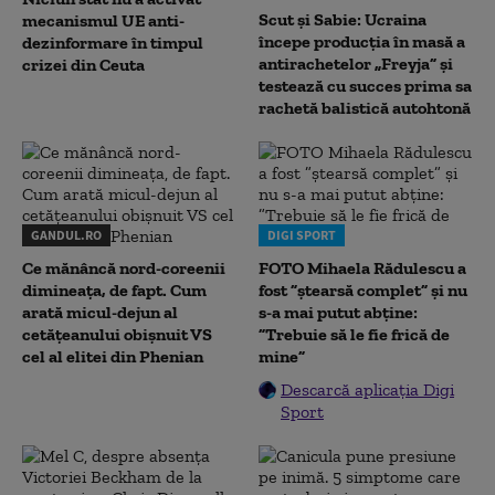
Scut și Sabie: Ucraina
mecanismul UE anti-
începe producția în masă a
dezinformare în timpul
antirachetelor „Freyja” și
crizei din Ceuta
testează cu succes prima sa
rachetă balistică autohtonă
GANDUL.RO
DIGI SPORT
Ce mănâncă nord-coreenii
FOTO Mihaela Rădulescu a
dimineața, de fapt. Cum
fost ”ștearsă complet” și nu
arată micul-dejun al
s-a mai putut abține:
cetățeanului obișnuit VS
”Trebuie să le fie frică de
cel al elitei din Phenian
mine”
Descarcă aplicația Digi
Sport