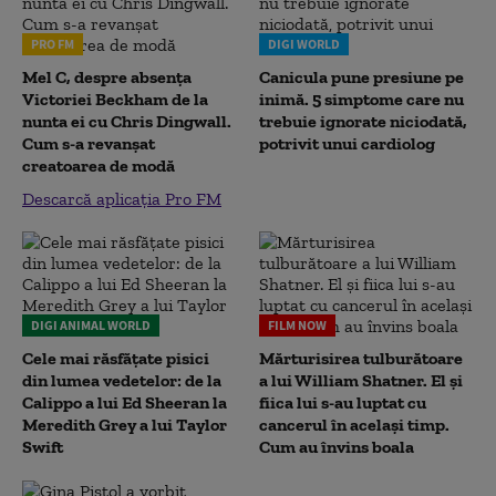
PRO FM
DIGI WORLD
Mel C, despre absența
Canicula pune presiune pe
Victoriei Beckham de la
inimă. 5 simptome care nu
nunta ei cu Chris Dingwall.
trebuie ignorate niciodată,
Cum s-a revanșat
potrivit unui cardiolog
creatoarea de modă
Descarcă aplicația Pro FM
DIGI ANIMAL WORLD
FILM NOW
Cele mai răsfățate pisici
Mărturisirea tulburătoare
din lumea vedetelor: de la
a lui William Shatner. El și
Calippo a lui Ed Sheeran la
fiica lui s-au luptat cu
Meredith Grey a lui Taylor
cancerul în același timp.
Swift
Cum au învins boala