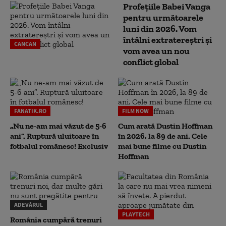
Profețiile Babei Vanga
pentru următoarele
luni din 2026. Vom
întâlni extratereștri și
CANCAN
vom avea un nou
conflict global
FANATIK.RO
FILM NOW
„Nu ne-am mai văzut de 5-6
Cum arată Dustin Hoffman
ani”. Ruptură uluitoare în
în 2026, la 89 de ani. Cele
fotbalul românesc! Exclusiv
mai bune filme cu Dustin
Hoffman
ADEVĂRUL
PLAYTECH
România cumpără trenuri