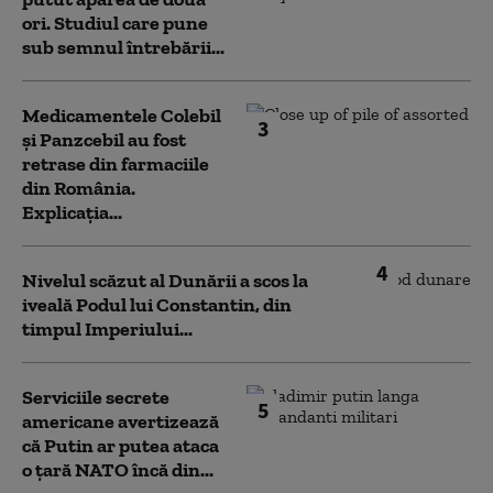
ori. Studiul care pune
sub semnul întrebării...
Medicamentele Colebil
3
și Panzcebil au fost
retrase din farmaciile
din România.
Explicația...
4
Nivelul scăzut al Dunării a scos la
iveală Podul lui Constantin, din
timpul Imperiului...
Serviciile secrete
5
americane avertizează
că Putin ar putea ataca
o țară NATO încă din...