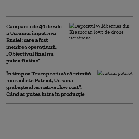
fondul plecărilor masive din
armată
Campania de 40 de zile
a Ucrainei împotriva
Rusiei: care a fost
menirea operațiunii.
„Obiectivul final nu
putea fi atins”
În timp ce Trump refuză să trimită
noi rachete Patriot, Ucraina
grăbește alternativa „low cost”.
Când ar putea intra în producție
Sprijinul pentru războiul lui Putin,
la minime istorice: Ce a declanșat
schimbarea de opinie în rândul
rușilor