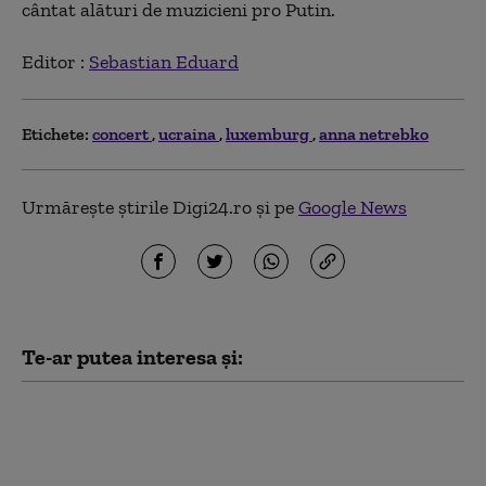
cântat alături de muzicieni pro Putin.
Editor :
Sebastian Eduard
Etichete:
concert
ucraina
luxemburg
anna netrebko
Urmărește știrile Digi24.ro și pe
Google News
Te-ar putea interesa și:
Criza mobilizării în Ucraina:
Fedorov vrea schimbarea
sistemului de recrutare, pe