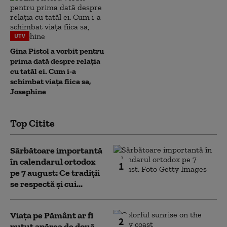
UTV
Gina Pistol a vorbit pentru
prima dată despre relația
cu tatăl ei. Cum i-a
schimbat viața fiica sa,
Josephine
Top Citite
Sărbătoare importantă
în calendarul ortodox
1
pe 7 august: Ce tradiții
se respectă și cui...
Viața pe Pământ ar fi
2
putut apărea de două