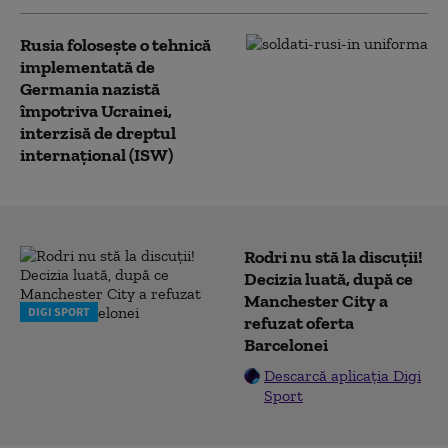
Rusia folosește o tehnică
implementată de
Germania nazistă
împotriva Ucrainei,
interzisă de dreptul
internațional (ISW)
Rodri nu stă la discuții!
Decizia luată, după ce
Manchester City a
DIGI SPORT
refuzat oferta
Barcelonei
Descarcă aplicația Digi
Sport