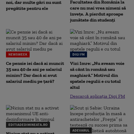
Facultatea din România la
noi, dar multe gări nu sunt
care nu mai vrea nimeni să
pregătite pentru ele
înveţe. A pierdut aproape
jumătate din studenţi
NEWSWEEK
DIGI FM
Ce pensie iei dacă ai muncit
Vizi Imre: „Nu aveam voie
35 sau 40 de ani pe salariul
să cânt în română sau
minim? Dar dacă ai avut
maghiară.” Motivul din
salariul mediu pe țară?
spatele regulii e cu totul
altul
Descarcă aplicația Digi FM
EDITIADEDIMINEATA.RO
ADEVARUL
Niciun stat nu a activat