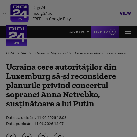
Digi24
VIEW
m.digi24.ro
FREE - In Google Play
LIVE TV
LIVE FM
HOME
Știri
Externe
Mapamond
Ucraina cere autorităților din Luxemburg să-și reconsidere planurile privind concertul sopranei Anna Netrebko, susținătoare a lui Putin
Ucraina cere autorităților din
Luxemburg să-și reconsidere
planurile privind concertul
sopranei Anna Netrebko,
susținătoare a lui Putin
Data actualizării:
11.06.2026 18:08
Data publicării:
11.06.2026 18:07