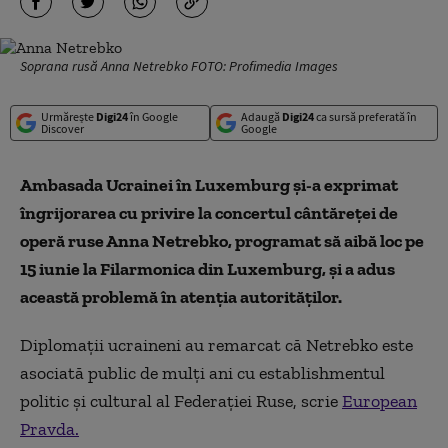
Soprana rusă Anna Netrebko FOTO: Profimedia Images
Urmărește
Digi24
în Google
Adaugă
Digi24
ca sursă preferată în
Discover
Google
Ambasada Ucrainei în Luxemburg și-a exprimat
îngrijorarea cu privire la concertul cântăreței de
operă ruse Anna Netrebko, programat să aibă loc pe
15 iunie la Filarmonica din Luxemburg, și a adus
această problemă în atenția autorităților.
Diplomații ucraineni au remarcat că Netrebko este
asociată public de mulți ani cu establishmentul
politic și cultural al Federației Ruse, scrie
European
Pravda.