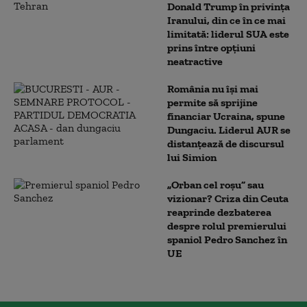
Donald Trump în privința
Iranului, din ce în ce mai
limitată: liderul SUA este
prins între opțiuni
neatractive
România nu își mai
permite să sprijine
financiar Ucraina, spune
Dungaciu. Liderul AUR se
distanțează de discursul
lui Simion
„Orban cel roșu” sau
vizionar? Criza din Ceuta
reaprinde dezbaterea
despre rolul premierului
spaniol Pedro Sanchez în
UE