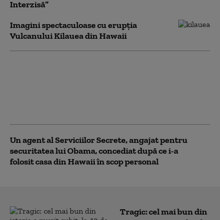
Interzisă”
Imagini spectaculoase cu erupția
Vulcanului Kilauea din Hawaii
Un cadavru a fost
descoperit în zona roţii
unui avion United
Airlines, după
aterizarea în Hawaii
Un agent al Serviciilor Secrete, angajat pentru
securitatea lui Obama, concediat după ce i-a
folosit casa din Hawaii în scop personal
Tragic: cel mai bun din