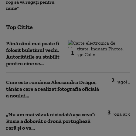
rog să vă rugați pentru
mine”
Top Citite
Până când mai poate fi
folosit buletinul vechi.
1
Autoritățile au stabilit
pentru cine se...
2
Cine este românca Alecsandra Drăgoi,
tânăra care a realizat fotografia oficială
a noului...
3
„Nu am mai văzut niciodată așa ceva”:
Rusia a doborât o dronă portugheză
rară și o va...