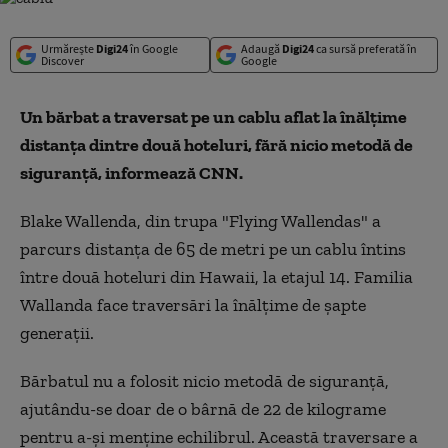
Urmărește
Digi24
în Google
Adaugă
Digi24
ca sursă preferată în
Discover
Google
Un bărbat a traversat pe un cablu aflat la înălțime
distanța dintre două hoteluri, fără nicio metodă de
siguranță, informează CNN.
Blake Wallenda, din trupa "Flying Wallendas" a
parcurs distanța de 65 de metri pe un cablu întins
între două hoteluri din Hawaii, la etajul 14. Familia
Wallanda face traversări la înălțime de șapte
generații.
Bărbatul nu a folosit nicio metodă de siguranță,
ajutându-se doar de o bârnă de 22 de kilograme
pentru a-și menține echilibrul. Această traversare a