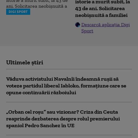
istorie a murit subit, la
43 de ani. Solicitarea
DIGI SPORT
neobișnuită a familiei
Descarcă aplicația Digi
Sport
Ultimele știri
Văduva activistului Navalnîi îndeamnă ruşii să
voteze partidul liberal Iabloko, formațiune care se
opune continuării războiului
„Orban cel roșu” sau vizionar? Criza din Ceuta
reaprinde dezbaterea despre rolul premierului
spaniol Pedro Sanchez în UE