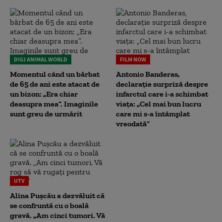
DIGI ANIMAL WORLD
FILM NOW
Momentul când un bărbat
Antonio Banderas,
de 65 de ani este atacat de
declarație surpriză despre
un bizon: „Era chiar
infarctul care i-a schimbat
deasupra mea”. Imaginile
viața: „Cel mai bun lucru
sunt greu de urmărit
care mi s-a întâmplat
vreodată”
UTV
Alina Pușcău a dezvăluit că
se confruntă cu o boală
gravă. „Am cinci tumori. Vă