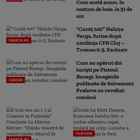
Cum arată acum, în
costum de baie, la 51 de
ani
“Curăț tot!” Neluțu
Varga, furios după
FANATIK.RO
umilința CFR Cluj –
Tromso 0-5. Exclusiv
Cum au apărut doi
turiști pe Platoul
Bucegi. Imaginile
CANCAN
publicate de Salvamont
Prahova au revoltat
românii
FILM NOW
FANATIK.RO