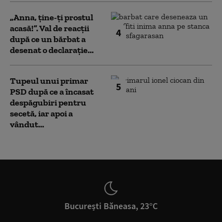
„Anna, ţine-ţi prostul
acasă!”. Val de reacții
4
după ce un bărbat a
desenat o declarație...
Tupeul unui primar
5
PSD după ce a încasat
despăgubiri pentru
secetă, iar apoi a
vândut...
București Băneasa, 23°C