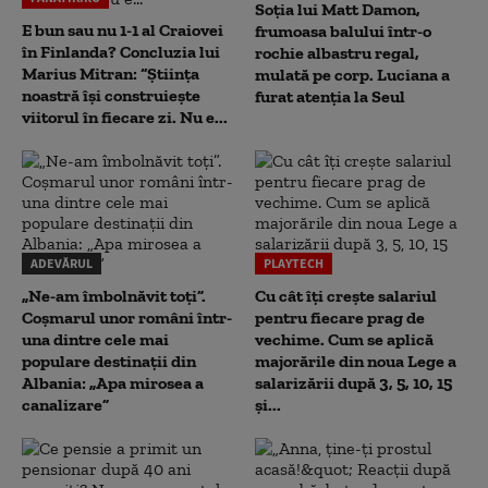
Soția lui Matt Damon,
E bun sau nu 1-1 al Craiovei
frumoasa balului într-o
în Finlanda? Concluzia lui
rochie albastru regal,
Marius Mitran: “Știința
mulată pe corp. Luciana a
noastră își construiește
furat atenția la Seul
viitorul în fiecare zi. Nu e...
ADEVĂRUL
PLAYTECH
„Ne-am îmbolnăvit toți”.
Cu cât îți crește salariul
Coșmarul unor români într-
pentru fiecare prag de
una dintre cele mai
vechime. Cum se aplică
populare destinații din
majorările din noua Lege a
Albania: „Apa mirosea a
salarizării după 3, 5, 10, 15
canalizare”
și...