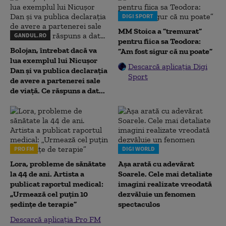
DIGI SPORT
MM Stoica a ”tremurat”
GANDUL.RO
pentru fiica sa Teodora:
Bolojan, întrebat dacă va
”Am fost sigur că nu poate”
lua exemplul lui Nicușor
Descarcă aplicația Digi
Dan și va publica declarația
Sport
de avere a partenerei sale
de viață. Ce răspuns a dat...
PRO FM
DIGI WORLD
Lora, probleme de sănătate
Așa arată cu adevărat
la 44 de ani. Artista a
Soarele. Cele mai detaliate
publicat raportul medical:
imagini realizate vreodată
„Urmează cel puțin 10
dezvăluie un fenomen
ședințe de terapie”
spectaculos
Descarcă aplicația Pro FM