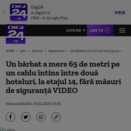
Digi24
VIEW
m.digi24.ro
FREE - In Google Play
LIVE TV
LIVE FM
HOME
Știri
Externe
Mapamond
Un bărbat a mers 65 de metri pe un cablu întins între două hoteluri, la etajul 14, fără măsuri de siguranță VIDEO
Un bărbat a mers 65 de metri pe
un cablu întins între două
hoteluri, la etajul 14, fără măsuri
de siguranță VIDEO
Data publicării:
19.02.2020 10:35