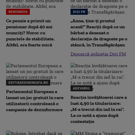
NEWSWEEK
DIGI FM
Ce pensie a primit un
„Anna, ţine-ţi prostul
pensionar după 40 ani
acasă!" Reacţii după ce un
munciți? Noroc cu
bărbat a desenat o
punctele de stabilitate.
declaraţie de dragoste pe o
Altfel, era foarte mică
stâncă, în Transfăgărăşan
Descarcă aplicația Digi FM
EDITIADEDIMINEATA.RO
ADEVARUL
Parlamentul European a
Reacția învățătoarei care a
lansat un joc gratuit în care
luat 4,90 la titularizare:
utilizatorii controlează o
„M-a trecut din iad în rai”.
campanie de dezinformare
La ce notă a ajuns după
contestație