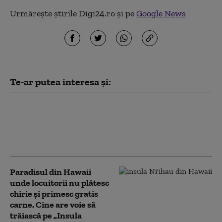
Urmărește știrile Digi24.ro și pe
Google News
Te-ar putea interesa și:
Vreme extremă în SUA: 11
milioane de oameni se află sub
avertisment de viscol în estul
țării. Inundații în Hawaii
Paradisul din Hawaii
unde locuitorii nu plătesc
chirie și primesc gratis
carne. Cine are voie să
trăiască pe „Insula