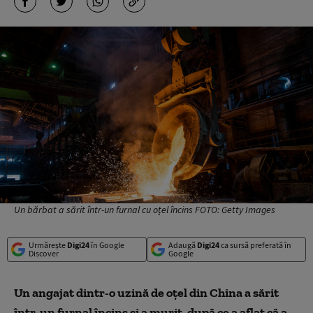
Un bărbat a sărit într-un furnal cu oțel încins FOTO: Getty Images
Urmărește
Digi24
în Google
Adaugă
Digi24
ca sursă preferată în
Discover
Google
Un angajat dintr-o uzină de oțel din China a sărit
într-un furnal încins și a murit, după ce a aflat că a