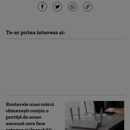
Te-ar putea interesa și:
Mișcare strategică a
Pentagonului. Cum se
pregătesc Statele Unite
pentru un posibil
război regional
împotriva Chinei sau
Rusiei
Routerele unei mărci
chinezești conțin o
portiță de acces
ascunsă care face
rețeaua vulnerabilă: