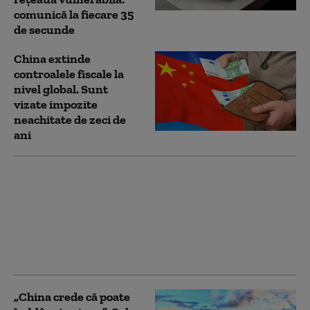
comunică la fiecare 35
de secunde
China extinde
controalele fiscale la
nivel global. Sunt
vizate impozite
neachitate de zeci de
ani
China lovește SUA cu
noi restricții
comerciale. Beijingul
limitează exporturile
de componente pentru
drone
„China crede că poate