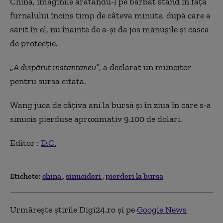
China, imaginile arătându-l pe bărbat stând în fața
furnalului încins timp de câteva minute, după care a
sărit în el, nu înainte de a-și da jos mănușile și casca
de protecție.
„A dispărut instantaneu”
, a declarat un muncitor
pentru sursa citată.
Wang juca de câțiva ani la bursă și în ziua în care s-a
sinucis pierduse aproximativ 9.100 de dolari.
Editor :
D.C.
Etichete:
china
sinucideri
pierderi la bursa
Urmărește știrile Digi24.ro și pe
Google News