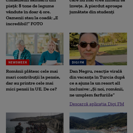
piață: 8 tone de legume
înveţe. A pierdut aproape
vândute în doar 4 ore.
jumătate din studenţi
Oamenii stau la coadă: „E
incredibil!” FOTO
NEWSWEEK
DIGI FM
Românii plătesc cele mai
Dan Negru, reacție virală
mari contribuții la pensie,
din vacanța în Turcia după
dar au printre cele mai
ce a ajuns la un resort all
mici pensii în UE. De ce?
inclusive: „Și noi, românii,
ne umplem farfuriile”
Descarcă aplicația Digi FM