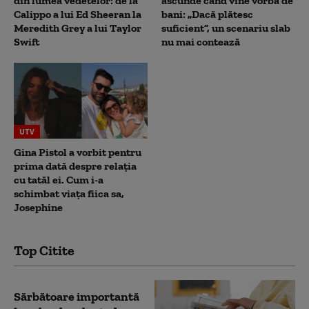
din lumea vedetelor: de la
ascunde când vine vorba de
Calippo a lui Ed Sheeran la
bani: „Dacă plătesc
Meredith Grey a lui Taylor
suficient”, un scenariu slab
Swift
nu mai contează
UTV
Gina Pistol a vorbit pentru
prima dată despre relația
cu tatăl ei. Cum i-a
schimbat viața fiica sa,
Josephine
Top Citite
Sărbătoare importantă