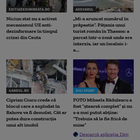
EDITIADEDIMINEATA.RO
ADEVARUL
Niciun stat nu a activat
„Mi-a aruncat numărul în
mecanismul UE anti-
prăpastie”. Pățania unui
dezinformare în timpul
turist român în Thassos: a
crizei din Ceuta
parcat într-o zonă unde era
interzis, iar un localnic i-
a...
GANDUL.RO
DIGI SPORT
Ciprian Ciucu crede că
FOTO Mihaela Rădulescu a
blocul care a explodat în
fost ”ștearsă complet” și nu
Rahova va fi demolat. Cât ar
s-a mai putut abține:
putea dura construcția
”Trebuie să le fie frică de
unui alt imobil
mine”
Descarcă aplicația Digi