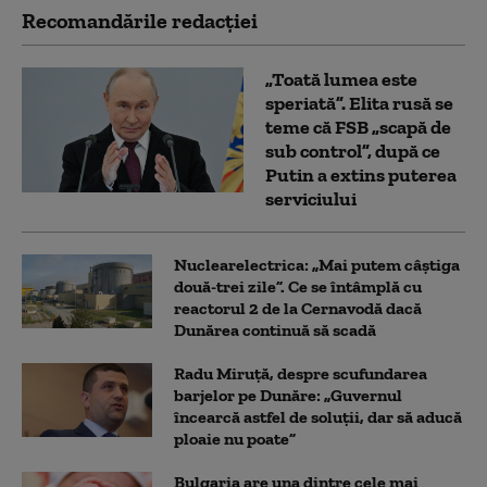
Recomandările redacţiei
„Toată lumea este
speriată”. Elita rusă se
teme că FSB „scapă de
sub control”, după ce
Putin a extins puterea
serviciului
Nuclearelectrica: „Mai putem câștiga
două-trei zile”. Ce se întâmplă cu
reactorul 2 de la Cernavodă dacă
Dunărea continuă să scadă
Radu Miruță, despre scufundarea
barjelor pe Dunăre: „Guvernul
încearcă astfel de soluții, dar să aducă
ploaie nu poate”
Bulgaria are una dintre cele mai