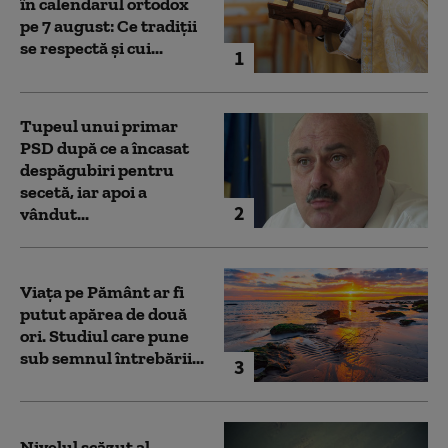
în calendarul ortodox
pe 7 august: Ce tradiții
se respectă și cui...
1
Tupeul unui primar
PSD după ce a încasat
despăgubiri pentru
secetă, iar apoi a
2
vândut...
Viața pe Pământ ar fi
putut apărea de două
ori. Studiul care pune
sub semnul întrebării...
3
Nivelul scăzut al