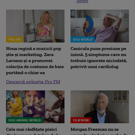
Sport
PRO FM
DIGI WORLD
Noua regină a muzicii pop
Canicula pune presiune pe
știe și marketing. Zara
inimă. 5 simptome care nu
Larsson și-a promovat
trebuie ignorate niciodată,
colecția de costume de baie
potrivit unui cardiolog
purtând-o chiar ea
Descarcă aplicația Pro FM
DIGI ANIMAL WORLD
FILM NOW
Cele mai răsfățate pisici
Morgan Freeman nu se