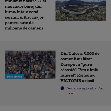
îmblânzi natura”. Cel
mai mare baraj din
lume, într-o zonă
seismică. Risc major
pentru sute de
milioane de oameni
Din Tulcea, 5.000 de
oamenii au lăsat
Europa cu ”gura
căscată”: ”Am uimit
lumea!”. România,
DIGI SPORT
VICTORIE uriașă
Descarcă aplicația Digi
Sport