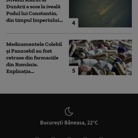
Dunării a scos la iveală
Podul lui Constantin,
din timpul Imperiului...
4
Medicamentele Colebil
și Panzcebil au fost
retrase din farmaciile
din România.
5
Explicația...
București Băneasa, 22°C