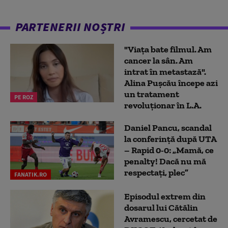
PARTENERII NOȘTRI
"Viața bate filmul. Am
cancer la sân. Am
intrat în metastază".
Alina Pușcău începe azi
un tratament
PE ROZ
revoluționar în L.A.
Daniel Pancu, scandal
la conferință după UTA
– Rapid 0-0: „Mamă, ce
penalty! Dacă nu mă
respectați, plec”
FANATIK.RO
Episodul extrem din
dosarul lui Cătălin
Avramescu, cercetat de