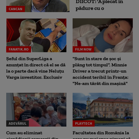
DIICOT: 'A plecat în
pădure cu o
CANCAN
FANATIK.RO
FILM NOW
Șeful din SuperLiga a
"Sunt în stare de șoc și
anunțat în direct că el se dă
plâng tot timpul". Minnie
la o parte dacă vine Neluțu
Driver a trecut printr-un
Varga investitor. Exclusiv
accident teribil în Franța:
"Ne-am târât din mașină"
ADEVĂRUL
PLAYTECH
Cum au eliminat
Facultatea din România la
cisnădienii samsarii din
care nu mai vrea nimeni să