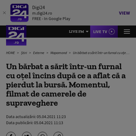
Digi24
VIEW
m.digi24.ro
FREE - In Google Play
LIVE TV
LIVE FM
HOME
Știri
Externe
Mapamond
Un bărbat a sărit într-un furnal cu oțel încins după ce a aflat că a pierdut la bursă. Momentul, filmat de camerele de supraveghere
Un bărbat a sărit într-un furnal
cu oțel încins după ce a aflat că a
pierdut la bursă. Momentul,
filmat de camerele de
supraveghere
Data actualizării:
05.04.2021 11:23
Data publicării:
05.04.2021 11:13