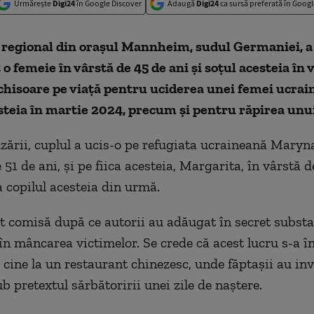
Urmărește
Digi24
în Google Discover
Adaugă
Digi24
ca sursă preferată în Googl
 regional din orașul Mannheim, sudul Germaniei, a
 femeie în vârstă de 45 de ani și soțul acesteia în 
nchisoare pe viață pentru uciderea unei femei ucrain
eia în martie 2024, precum și pentru răpirea unui
uzării, cuplul a ucis-o pe refugiata ucraineană Maryn
 51 de ani, și pe fiica acesteia, Margarita, în vârstă d
a copilul acesteia din urmă.
t comisă după ce autorii au adăugat în secret subst
în mâncarea victimelor. Se crede că acest lucru s-a î
 cine la un restaurant chinezesc, unde făptașii au inv
b pretextul sărbătoririi unei zile de naștere.