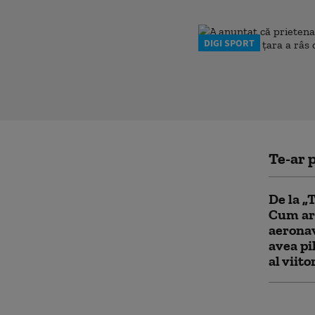
DIGI SPORT
Te-ar p
De la „
Cum ar
aeronav
avea pi
al viito
Germani