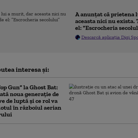
A anunțat că prietena l
aceasta nici nu exista. 
el: ”Escrocheria secolu
Descarcă aplicația Digi Sp
utea interesa și:
Top Gun” la Ghost Bat:
ată noua generație de
e de luptă și ce rol va
lotul în războiul aerian
rului
a a luat o primă măsură după incidentul