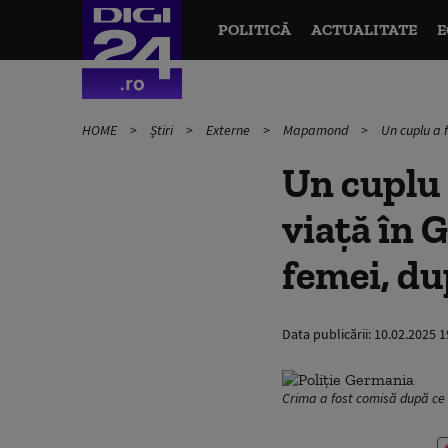
POLITICĂ
ACTUALITATE
E
HOME
Știri
Externe
Mapamond
Un cuplu a 
Un cuplu 
viață în 
femei, dup
Data publicării:
10.02.2025 1
Crima a fost comisă după ce 