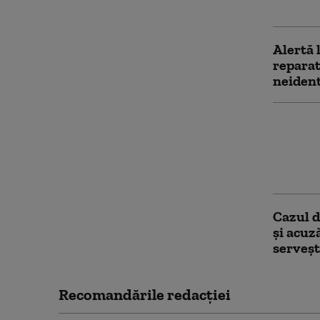
cu dron
Alertă 
reparat
neident
Servici
de la L
la adre
(WSJ)
Cazul d
și acuz
serveşt
Recomandările redacţiei