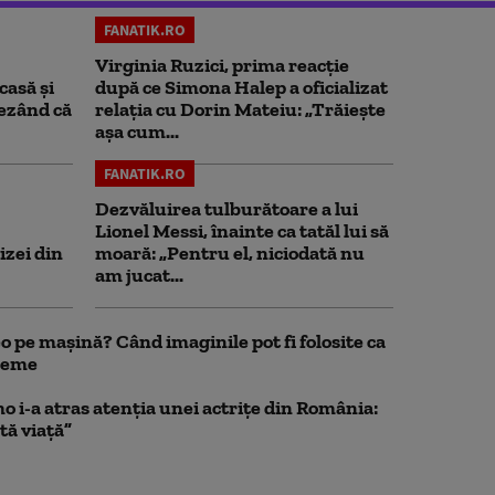
FANATIK.RO
Virginia Ruzici, prima reacție
casă și
după ce Simona Halep a oficializat
rezând că
relația cu Dorin Mateiu: „Trăiește
așa cum...
FANATIK.RO
Dezvăluirea tulburătoare a lui
Lionel Messi, înainte ca tatăl lui să
izei din
moară: „Pentru el, niciodată nu
am jucat...
 pe mașină? Când imaginile pot fi folosite ca
bleme
o i-a atras atenția unei actrițe din România:
tă viață”