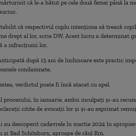
mărturisit că le-a bătut pe cele două femei până la m
auciuc.
tabilit că respectivul cuplu intenționa să treacă copi
ime drept al lor, scrie DW. Acest lucru a determinat g
 a infracțiunii lor.
anticipată după 15 ani de închisoare este practic imp
soanele condamnate.
stea, verdictul poate fi încă atacat cu apel.
l procesului, în ianuarie, ambii inculpați și-au recun
eclarații citite de avocații lor și și-au exprimat remuș
i au descoperit cadavrele în martie 2024 în apropier
și Bad Schönborn, aproape de râul Rin.