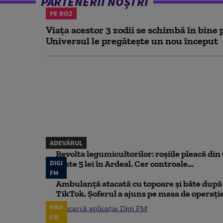
PARTENERII NOȘTRI
PE ROZ
Viața acestor 3 zodii se schimbă în bine 
Universul le pregătește un nou început
ADEVĂRUL
Revolta legumicultorilor: roșiile pleacă din O
DIGI
peste 5 lei în Ardeal. Cer controale...
FM
Ambulanță atacată cu topoare și bâte după 
TikTok. Șoferul a ajuns pe masa de operați
PRO
Descarcă aplicația Digi FM
FM