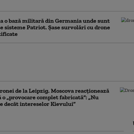
ă de pe aeroportul din Leipzig
la o bază militară din Germania unde sunt
e sisteme Patriot. Șase survolări cu drone
ificate
ile secrete americane cred că drona
eipzig aparține Rusiei. Amenințarea
sa aviației europene, în creștere
ronei de la Leipzig. Moscova reacționează
ă o „provocare complet fabricată”: „Nu
e decât intereselor Kievului”