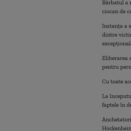
Bărbatul a 
ciocan de c
Instanța a s
dintre vict
excepțională
Eliberarea 
pentru per
Cu toate ace
La începutu
faptele în d
Anchetatori
Hockenheim 