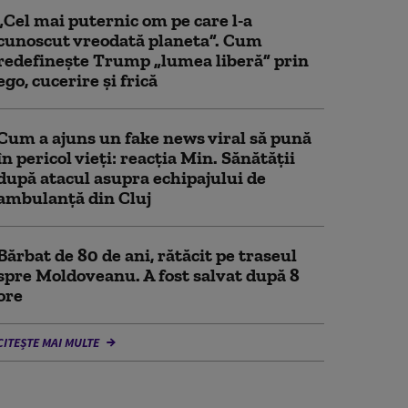
„Cel mai puternic om pe care l-a
cunoscut vreodată planeta”. Cum
redefinește Trump „lumea liberă” prin
ego, cucerire și frică
Cum a ajuns un fake news viral să pună
în pericol vieți: reacția Min. Sănătății
după atacul asupra echipajului de
ambulanță din Cluj
Bărbat de 80 de ani, rătăcit pe traseul
spre Moldoveanu. A fost salvat după 8
ore
CITEȘTE MAI MULTE