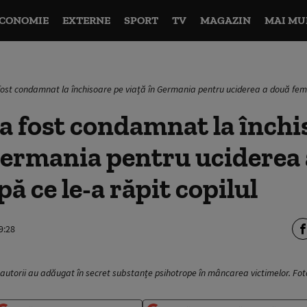
CONOMIE
EXTERNE
SPORT
TV
MAGAZIN
MAI MU
fost condamnat la închisoare pe viață în Germania pentru uciderea a două femei
a fost condamnat la închi
Germania pentru uciderea
ă ce le-a răpit copilul
9:28
autorii au adăugat în secret substanțe psihotrope în mâncarea victimelor. Fot