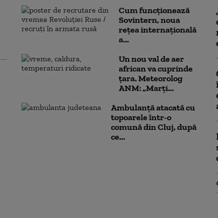
Cum funcționează
Sovintern, noua
rețea internațională
a...
Un nou val de aer
african va cuprinde
țara. Meteorolog
ANM: „Marți...
Ambulanţă atacată cu
topoarele într-o
comună din Cluj, după
ce...