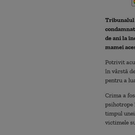
Tribunalul
condamnat o
de ani la î
mamei acest
Potrivit ac
în vârstă de
pentru a lu
Crima a fos
psihotrope 
timpul unei
victimele su