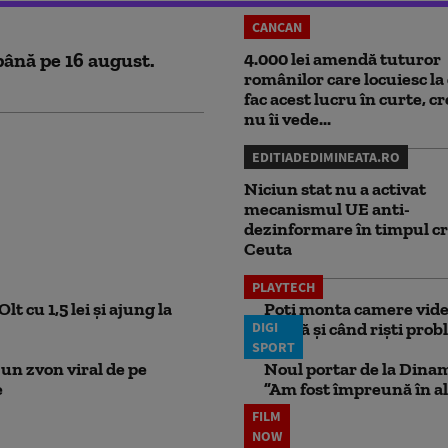
CANCAN
până pe 16 august.
4.000 lei amendă tuturor
românilor care locuiesc la 
fac acest lucru în curte, c
nu îi vede...
EDITIADEDIMINEATA.RO
Niciun stat nu a activat
mecanismul UE anti-
dezinformare în timpul cr
Ceuta
PLAYTECH
lt cu 1,5 lei și ajung la
Poți monta camere video
DIGI
probă și când riști pro
SPORT
un zvon viral de pe
Noul portar de la Dinam
e
”Am fost împreună în al
FILM
NOW