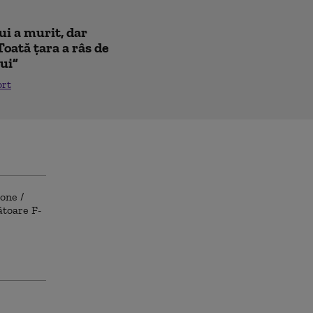
ui a murit, dar
Toată țara a râs de
lui”
ort