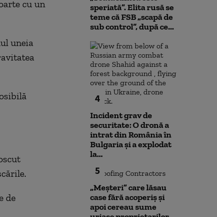
oarte cu un
speriată”. Elita rusă se
teme că FSB „scapă de
sub control”, după ce...
lul uneia
ravitatea
osibilă
4
Incident grav de
securitate: O dronă a
intrat din România în
Bulgaria şi a explodat
la...
oscut
5
cările.
„Meșteri” care lăsau
e de
case fără acoperiș și
apoi cereau sume
uriașe proprietarilor