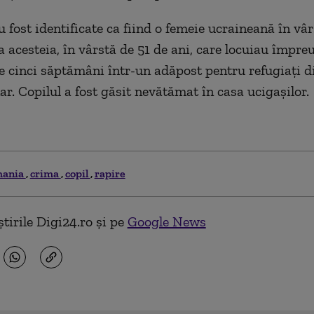
u fost identificate ca fiind o femeie ucraineană în vâr
 acesteia, în vârstă de 51 de ani, care locuiau împre
e cinci săptămâni într-un adăpost pentru refugiați di
r. Copilul a fost găsit nevătămat în casa ucigașilor.
mania
crima
copil
rapire
tirile Digi24.ro și pe
Google News