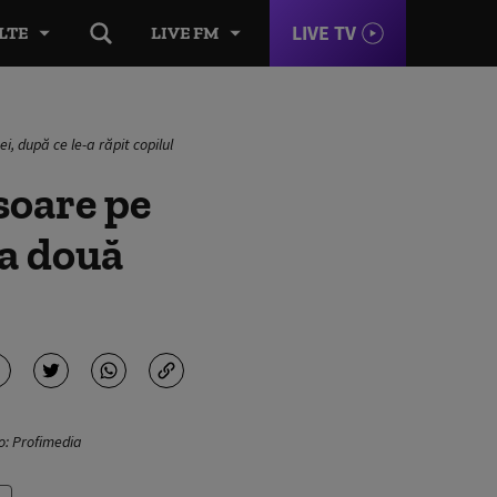
LIVE TV
LTE
LIVE FM
, după ce le-a răpit copilul
soare pe
 a două
o: Profimedia