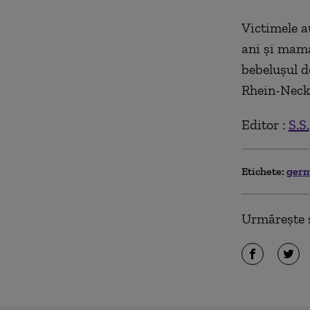
Victimele a
ani și mama
bebelușul d
Rhein-Necka
Editor :
S.S.
Etichete:
ger
Urmărește ș