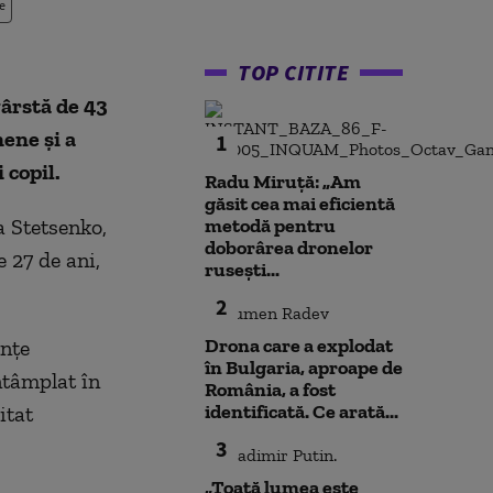
e
TOP CITITE
vârstă de 43
ene și a
1
 copil.
Radu Miruță: „Am
găsit cea mai eficientă
a Stetsenko,
metodă pentru
doborârea dronelor
e 27 de ani,
rusești...
2
Drona care a explodat
anțe
în Bulgaria, aproape de
ntâmplat în
România, a fost
identificată. Ce arată...
itat
3
„Toată lumea este