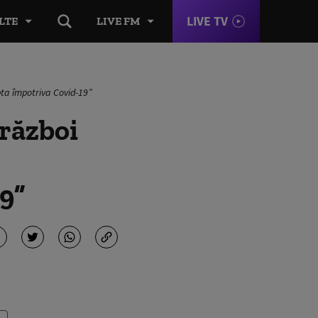
LIVE TV
LTE
LIVE FM
pta împotriva Covid-19”
 război
9”