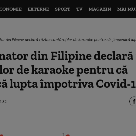
CONOMIE
EXTERNE
SPORT
TV
MAGAZIN
MAI MU
or din Filipine declară război cântăreților de karaoke pentru că „împiedică lu
ator din Filipine declară
lor de karaoke pentru că
ă lupta împotriva Covid-1
2:32