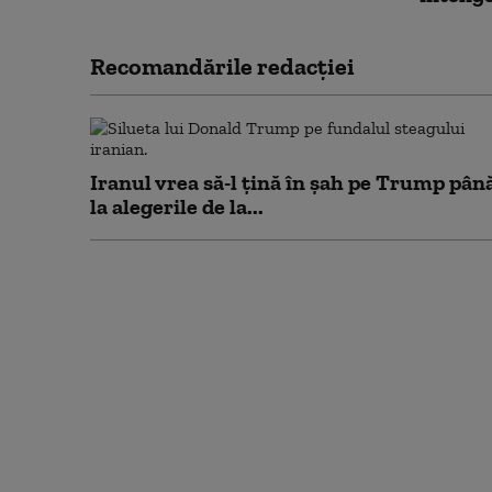
Recomandările redacţiei
Iranul vrea să-l țină în șah pe Trump pân
la alegerile de la...