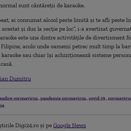
ormal sunt cântăreții de karaoke.
beat, ai consumat alcool peste limită și te afli peste l
i arestat și dus la secție pe loc”, i-a avertizat guverna
Karaoke este una dintre activitățile de divertisment f
 Filipine, acolo unde oamenii petrec mult timp la bar
 karaoke sau chiar își achiziționează sisteme persona
acasă.
ian Dumitru
andire coronavirus
pandemie coronavirus
covid-19
coronavirus
sia
tirile Digi24.ro și pe
Google News