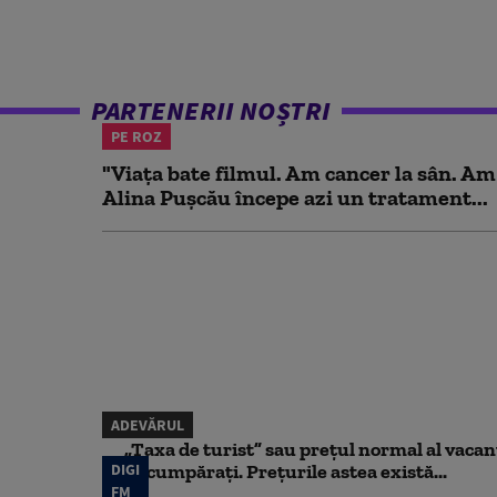
PARTENERII NOȘTRI
PE ROZ
"Viața bate filmul. Am cancer la sân. Am
Alina Pușcău începe azi un tratament...
ADEVĂRUL
„Taxa de turist” sau prețul normal al vaca
DIGI
să cumpărați. Prețurile astea există...
FM