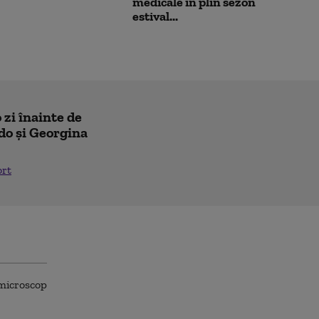
medicale în plin sezon
estival...
 zi înainte de
do și Georgina
ort