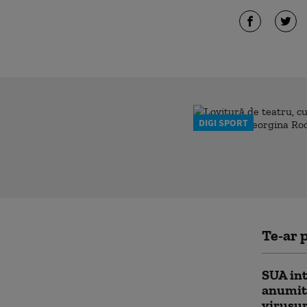
DIGI SPORT
Te-ar p
SUA int
anumit 
virusur