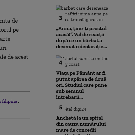
3
imita de
„Anna, ţine-ţi prostul
torul pe
acasă!”. Val de reacții
oarte
după ce un bărbat a
desenat o declarație...
uri
le de acest
4
Viața pe Pământ ar fi
putut apărea de două
ori. Studiul care pune
sub semnul
întrebării...
 filipine
5
Anchetă la un spital
din cauza numărului
mare de concedii