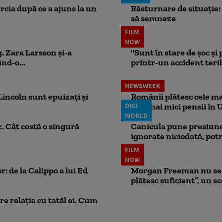
rcia după ce a ajuns la un
Răsturnare de situație: 
să semneze
FILM
NOW
. Zara Larsson și-a
"Sunt în stare de șoc și
nd-o...
printr-un accident teribi
NEWSWEEK
incoln sunt epuizați și
Românii plătesc cele mai
DIGI
cele mai mici pensii în 
WORLD
. Cât costă o singură
Canicula pune presiune
ignorate niciodată, potr
FILM
NOW
: de la Calippo a lui Ed
Morgan Freeman nu se a
plătesc suficient”, un s
e relația cu tatăl ei. Cum