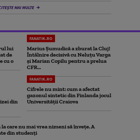
CITEȘTE MAI MULTE
FANATIK.RO
ul lui
Marius Şumudică a zburat la Cluj!
at de
Întâlnire decisivă cu Neluţu Varga
e cu o
şi Marian Copilu pentru a prelua
CFR...
FANATIK.RO
Cifrele nu mint: cum a afectat
gazonul sintetic din Finlanda jocul
izei din
Universității Craiova
la care nu mai vrea nimeni să înveţe. A
te din studenţi