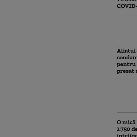
COVID-
Cercetă
să treac
Aliatul
condamn
pentru 
presat 
Tulsi G
făcut e
asupra 
O mică 
1.750 d
intelig