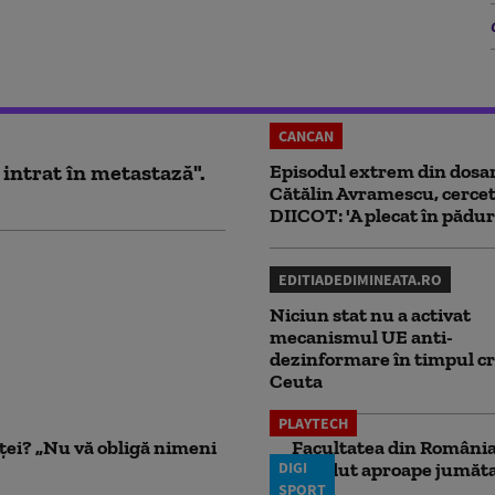
CANCAN
 intrat în metastază".
Episodul extrem din dosar
Cătălin Avramescu, cercet
DIICOT: 'A plecat în pădur
EDITIADEDIMINEATA.RO
Niciun stat nu a activat
mecanismul UE anti-
dezinformare în timpul cr
Ceuta
PLAYTECH
nței? „Nu vă obligă nimeni
Facultatea din România 
DIGI
pierdut aproape jumăta
SPORT