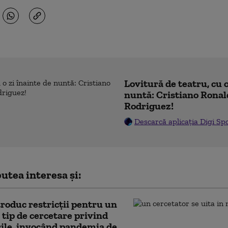
Lovitură de teatru, cu o
nuntă: Cristiano Ronal
Rodriguez!
Descarcă aplicația Digi Sp
utea interesa și:
roduc restricții pentru un
tip de cercetare privind
ile, invocând pandemia de