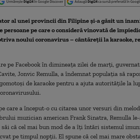
Urmărește
Digi24
în Google Discover
Adaugă
Digi24
ca sursă preferată în Googl
ator
al unei provincii din Filipine și-a găsit un inam
e persoane pe care o consideră vinovată de împiedi
triva noului coronavirus – cântăreții la karaoke, r
are pe Facebook în dimineața zilei de marți, guvernat
Cavite, Jonvic Remulla, a îndemnat populația să rapo
zgomotoși de karaoke pentru a ajuta autoritățile la lu
oronavirusului.
 pe care a început-o cu citarea unor versuri din melo
brului muzician american Frank Sinatra, Remulla le-
r săi că cel mai bun mod de a îți întări sistemul imun
vat pe timpul nopții. El spune că cel mai mare obsta