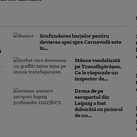
Scufundarea barjelor pentru
devierea apei spre Cernavodă este
în...
ă
Stânca vandalizată
pe Transfăgărășan.
Ce le răspunde un
inspector de...
Drona de pe
aeroportul din
Leipzig a fost
doborâtă cu piciorul
de un...