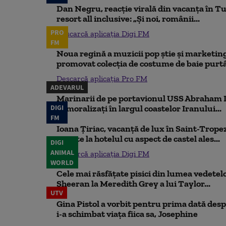
Dan Negru, reacție virală din vacanța în Tu
resort all inclusive: „Și noi, românii...
PRO
Descarcă aplicația Digi FM
FM
Noua regină a muzicii pop știe și marketing
promovat colecția de costume de baie purtâ
Descarcă aplicația Pro FM
ADEVARUL
Marinarii de pe portavionul USS Abraham L
DIGI
demoralizați în largul coastelor Iranului...
FM
Ioana Țiriac, vacanță de lux în Saint-Tropez
noapte la hotelul cu aspect de castel ales...
DIGI
ANIMAL
Descarcă aplicația Digi FM
WORLD
Cele mai răsfățate pisici din lumea vedetelor
Sheeran la Meredith Grey a lui Taylor...
UTV
Gina Pistol a vorbit pentru prima dată despr
i-a schimbat viața fiica sa, Josephine