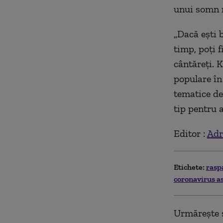
unui somn n
„
Dac
ă ești 
timp, poți f
cântăreți. 
populare în
tematice de
tip pentru 
Editor :
Adr
Etichete:
rasp
coronavirus a
Urmărește ș