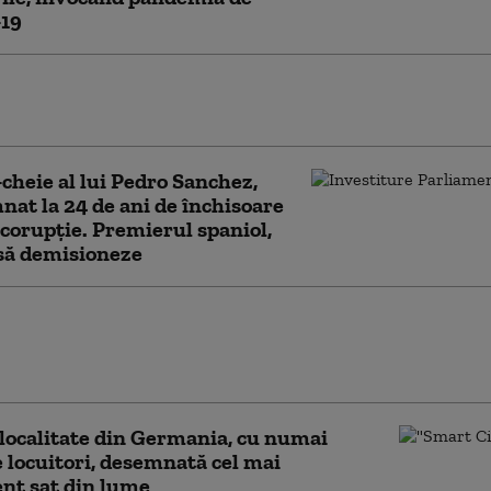
19
torii au descoperit cum poate un coronavirus
ă de la lilieci la oameni
-cheie al lui Pedro Sanchez,
at la 24 de ani de închisoare
corupție. Premierul spaniol,
să demisioneze
abbard acuză autoritățile americane că au
forturi pentru a modela percepția publică
originii pandemiei
localitate din Germania, cu numai
e locuitori, desemnată cel mai
ent sat din lume