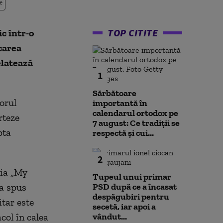
e
TOP CITITE
ic într-o
carea
elatează
1
Sărbătoare
orul
importantă în
calendarul ortodox pe
rteze
7 august: Ce tradiții se
pta
respectă și cui...
2
dia „My
Tupeul unui primar
a spus
PSD după ce a încasat
despăgubiri pentru
itar este
secetă, iar apoi a
col în calea
vândut...