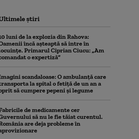
Ultimele știri
10 luni de la explozia din Rahova:
Oamenii încă așteaptă să intre în
locuințe. Primarul Ciprian Ciucu: „Am
comandat o expertiză”
Imagini scandaloase: O ambulanță care
transporta la spital o fetiță de un an a
oprit să cumpere pepeni și legume
Fabricile de medicamente cer
Guvernului să nu le fie tăiat curentul.
România are deja probleme în
aprovizionare