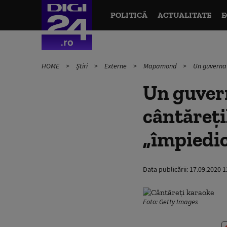
POLITICĂ
ACTUALITATE
E
HOME
Știri
Externe
Mapamond
Un guvernat
Un guvern
cântăreți
„împiedic
Data publicării:
17.09.2020 1
Foto: Getty Images