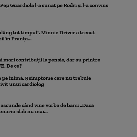
Pep Guardiola l-a sunat pe Rodri și l-a convins
 plâng tot timpul". Minnie Driver a trecut
l în Franța...
 mari contribuții la pensie, dar au printre
UE. De ce?
 pe inimă. 5 simptome care nu trebuie
ivit unui cardiolog
scunde când vine vorba de bani: „Dacă
cenariu slab nu mai...