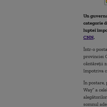
Un guvern
categorie d
luptei împo
CNN
.
Î
ntr-o post
provinciei 
cântăreții 
împotriva c
În postare,
Way” a cele
alegătorilo
somnul adec