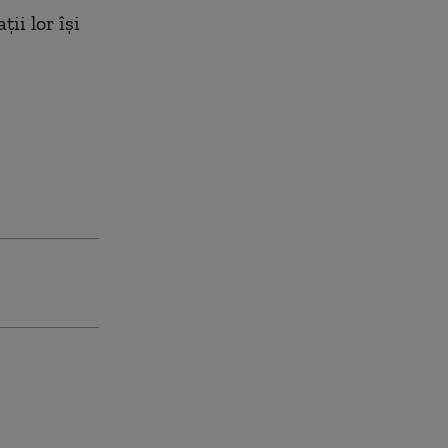
ii lor îşi