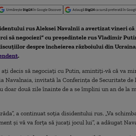
Urmărește
Digi24
în Google Discover
Adaugă
Digi24
ca sursă preferată în Googl
dentului rus Aleksei Navalnîi a avertizat vineri că
erci să negociezi” cu președintele rus Vladimir Putin
iscuțiilor despre încheierea războiului din Ucraina
endent
.
ați decis să negociați cu Putin, amintiți-vă că va min
ia Navalnaia, invitată la Conferința de Securitate de 
 doar două zile înainte de a se împlini un an de la 
trăda”, a continuat soția disidentului rus. „Va schimba
ent și vă va forța să jucați jocul lui”, a adăugat Nav