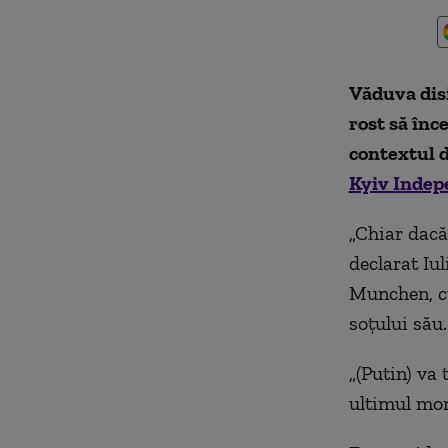
Văduva disi
rost să înc
contextul d
Kyiv Indep
„Chiar dacă 
declarat Iul
Munchen, cu
soțului său.
„(Putin) va 
ultimul mom