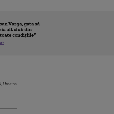
Ioan Varga, gata să
ia alt club din
toate condițiile”
ort