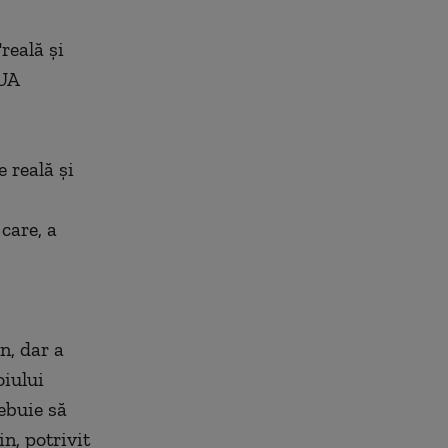
reală şi
SUA
 reală şi
care, a
n, dar a
oiului
ebuie să
n, potrivit