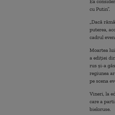
Ea consider
cu Putin”.
„Dacă rămân
puterea, aco
cadrul even
Moartea lui
a ediției d
rus și-a găs
regiunea ar
pe scena ev
Vineri, la e
care a parti
bieloruse.