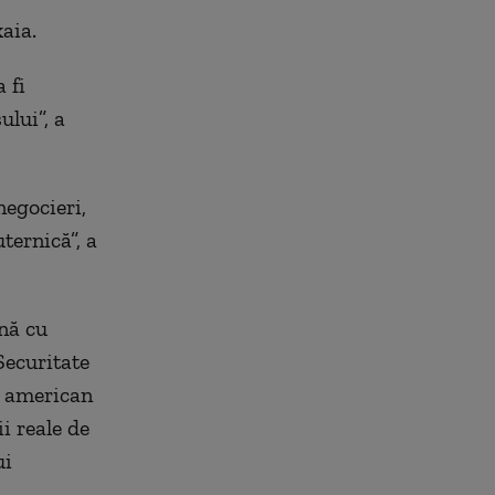
aia.
 fi
ului”, a
negocieri,
ternică”, a
nă cu
Securitate
e american
i reale de
ui