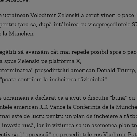
e ucrainean Volodimir Zelenski a cerut vineri o pace "
pentru ţara sa, după întâlnirea cu vicepreşedintele 
e la Munchen.
gătiţi să avansăm cât mai repede posibil spre o pace
 a spus Zelenski pe platforma X,
eterminarea" preşedintelui american Donald Trump, 
"poate contribui la încheierea războiului".
e ucrainean a declarat că a avut o discuţie "bună" cu
ntele american J.D. Vance la Conferinţa de la Munche
 mai este de lucru pentru un plan de încheiere a răzb
 invazia rusă, iar în viziunea sa un asemenea plan tr
ctiv să-l "oprească" pe preşedintele rus Vladimir Puti