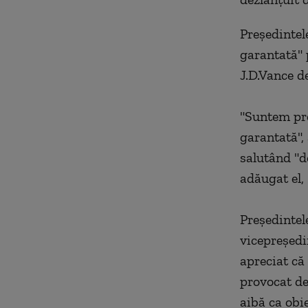
Preşedintel
garantată" 
J.D.Vance d
"Suntem pre
garantată",
salutând "d
adăugat el, 
Preşedintel
vicepreşedi
apreciat că
provocat de
aibă ca obie