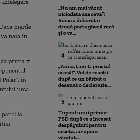
 înțelegere
„Nu am mai văzut
niciodată așa ceva”:
Rusia a doborât o
 Dacă pierde
dronă portugheză rară
și o va...
avalnaia în
4
 cu prima zi
„Anna, ţine-ţi prostul
 Oponentul
acasă!”. Val de reacții
după ce un bărbat a
 Polar”, în
desenat o declarație...
entului urca
5
Tupeul unui primar
 panel la
PSD după ce a încasat
iției
despăgubiri pentru
secetă, iar apoi a
vândut...