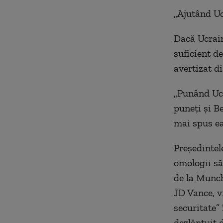
„Ajutând Uc
Dacă Ucrain
suficient d
avertizat di
„Punând Ucr
puneți și Be
mai spus ea
Președintel
omologii săi
de la Munch
JD Vance, vi
securitate”
dezlănțuit 