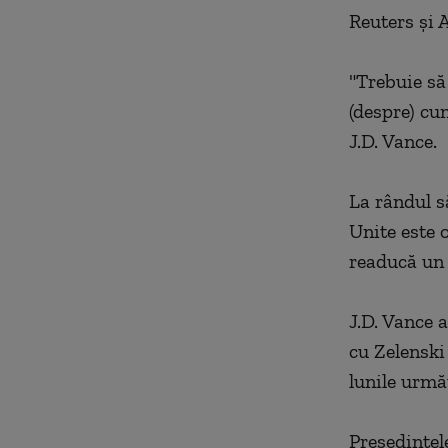
Reuters şi 
"Trebuie să
(despre) cu
J.D. Vance.
La rândul s
Unite este 
readucă un 
J.D. Vance 
cu Zelenski 
lunile urmă
Preşedintel