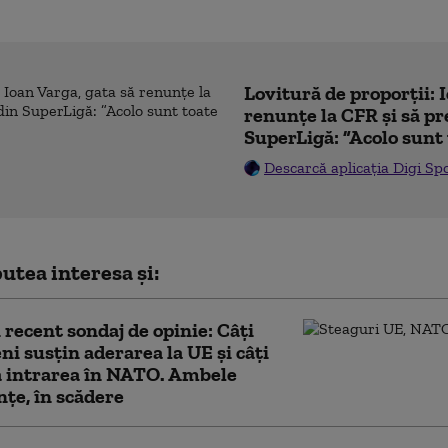
Lovitură de proporții: 
renunțe la CFR și să pre
SuperLigă: ”Acolo sunt 
Descarcă aplicația Digi Sp
utea interesa și:
 recent sondaj de opinie: Câți
ni susțin aderarea la UE și câți
ă intrarea în NATO. Ambele
nțe, în scădere