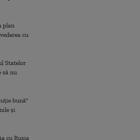
n plan
evederea cu
l Statelor
e să nu
cuţie bună"
nile şi
ia cu Rusia