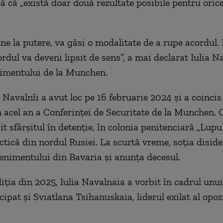
ă că „există doar două rezultate posibile pentru orice
e la putere, va găsi o modalitate de a rupe acordul.
rdul va deveni lipsit de sens”, a mai declarat Iulia N
imentului de la Munchen.
 Navalnîi a avut loc pe 16 februarie 2024 și a coincis
in acel an a Conferinței de Securitate de la Munchen.
it sfârșitul în detenție, în colonia penitenciară „Lupul
ctică din nordul Rusiei. La scurtă vreme, soția disid
enimentului din Bavaria și anunța decesul.
diția din 2025, Iulia Navalnaia a vorbit în cadrul unui
cipat și Sviatlana Tsihanuskaia, liderul exilat al opoz