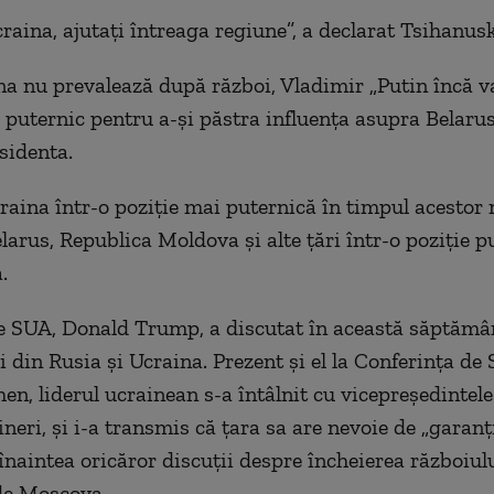
raina, ajutați întreaga regiune”, a declarat Tsihanusk
a nu prevalează după război, Vladimir „Putin încă va
e puternic pentru a-și păstra influența asupra Belarus
sidenta.
aina într-o poziție mai puternică în timpul acestor 
larus, Republica Moldova și alte țări într-o poziție pu
.
e SUA, Donald Trump, a discutat în această săptămâ
 din Rusia și Ucraina. Prezent și el la Conferința de 
en, liderul ucrainean s-a întâlnit cu vicepreședintel
neri, și i-a transmis că țara sa are nevoie de „garanți
 înaintea oricăror discuții despre încheierea războiul
de Moscova.