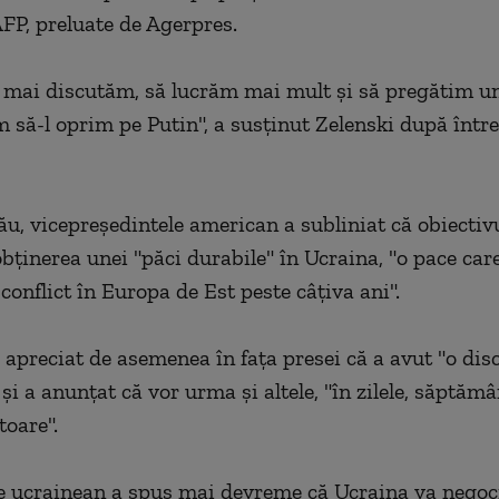
AFP, preluate de Agerpres.
 mai discutăm, să lucrăm mai mult şi să pregătim u
m să-l oprim pe Putin", a susţinut Zelenski după într
ău, vicepreşedintele american a subliniat că obiectivu
obţinerea unei "păci durabile" în Ucraina, "o pace car
conflict în Europa de Est peste câţiva ani".
a apreciat de asemenea în faţa presei că a avut "o dis
şi a anunţat că vor urma şi altele, "în zilele, săptămâ
toare".
e ucrainean a spus mai devreme că Ucraina va negoc