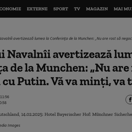
CONOMIE
EXTERNE
SPORT
TV
MAGAZIN
MAI MU
Navalnîi avertizează lumea la Conferința de la Munchen: „Nu are rost să negocie
i Navalnîi avertizează lum
a de la Munchen: „Nu are 
 cu Putin. Vă va minți, va 
 11:56
0:58
media Images