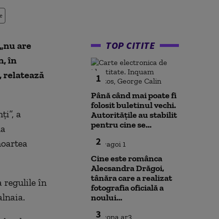
e
TOP CITITE
 „nu are
, în
, relatează
1
Până când mai poate fi
folosit buletinul vechi.
ți”, a
Autoritățile au stabilit
pentru cine se...
la
2
moartea
Cine este românca
Alecsandra Drăgoi,
tânăra care a realizat
 regulile în
fotografia oficială a
alnaia.
noului...
3