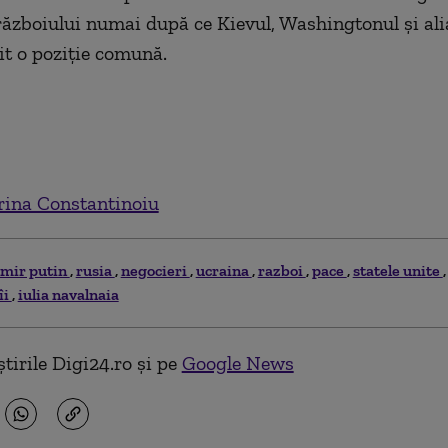
războiului numai după ce Kievul, Washingtonul şi aliaţ
lit o poziţie comună.
ina Constantinoiu
imir putin
rusia
negocieri
ucraina
razboi
pace
statele unite
îi
iulia navalnaia
tirile Digi24.ro și pe
Google News