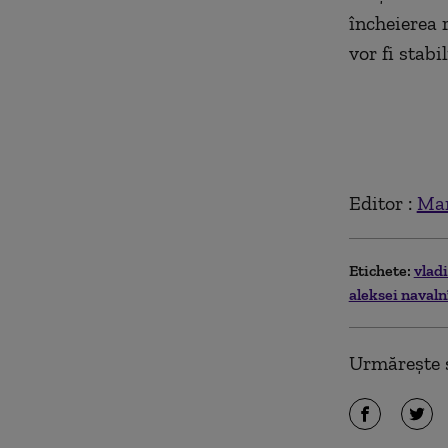
încheierea 
vor fi stabi
Editor :
Mar
Etichete:
vlad
aleksei navaln
Urmărește ș