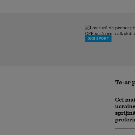
DIGI SPORT
Te-ar p
Cel mai
ucraine
sprijin
preferi