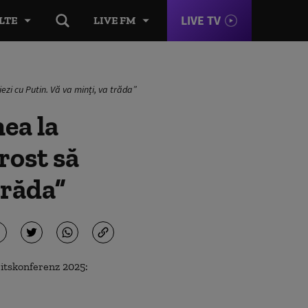
LIVE TV
LTE
LIVE FM
zi cu Putin. Vă va minți, va trăda”
ea la
rost să
trăda”